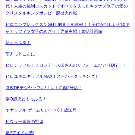
代！人生の強制ロスカットですべてを失ったキグナス氷子の愛の
クリスタルキングボンビー脱出大作戦
ヒロコンプレックスNIGHT 的まとめ速報！！子供が欲しいど陰キ
ャアラフィフ女子のめざせ！専業主婦！婚活計画編
萌えっふる！
萌えっとこあに！
ヒロシッフル！ヒロシデース山さんのリフォームひとりDIY！！
ヒロユキユキッフルMAX！スーパークッキング！
徹夜DEテツヤッフル!！レトロ館2号店！
剛Q超児ともっふる！
ヤナッフル ゲームだいすき6！放送局
ヒウラー総統の野望
魁!!アイドル塾!