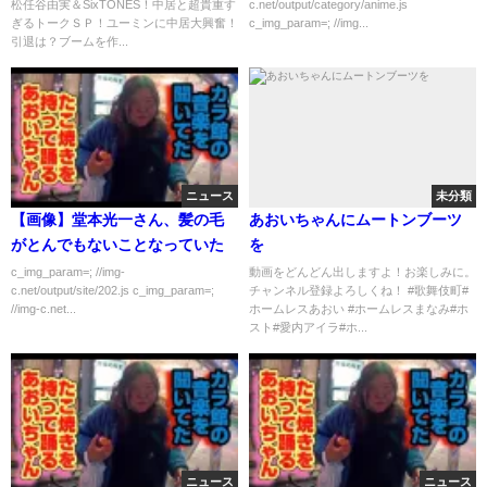
松任谷由実＆SixTONES！中居と超貴重す
c.net/output/category/anime.js
析まとめ
ぎるトークＳＰ！ユーミンに中居大興奮！
c_img_param=; //img...
引退は？ブームを作...
ニュース
未分類
【画像】堂本光一さん、髪の毛
あおいちゃんにムートンブーツ
がとんでもないことなっていた
を
c_img_param=; //img-
動画をどんどん出しますよ！お楽しみに。
c.net/output/site/202.js c_img_param=;
チャンネル登録よろしくね！ #歌舞伎町#
//img-c.net...
ホームレスあおい #ホームレスまなみ#ホ
スト#愛内アイラ#ホ...
ニュース
ニュース