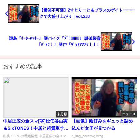
【爆笑不可避】2すとりーと＆ブラスのゲイトーーー
クで大盛り上がり｜vol.233
謎鳥「ﾎｰﾎｰﾎｯﾎｰ」 謎バイク「ﾌﾞﾛﾛﾛﾛﾛ」 謎破裂音
「ﾊﾞｧﾝ！」 謎声「ｷﾞｬｱｱｱｱｯ！！」
おすすめの記事
未分類
ニュース
中居正広の金スマ[字]松任谷由実
【画像】陰好みをギュッと詰め
＆SixTONES！中居と超貴重すぎ
込んだ女子が見つかる
るトークＳＰ！…の番組内容解
出典：EPGの番組情報 中居正広の金スマ
c_img_param=; //img-