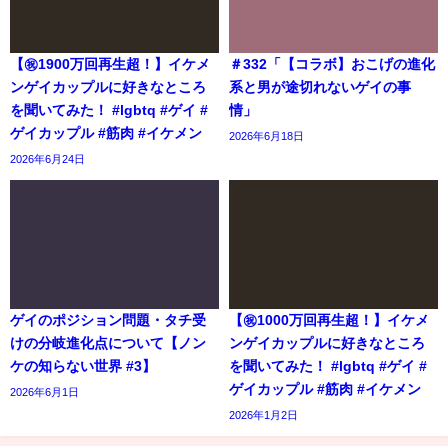
【㊗️1900万回再生超！】イケメ
＃332「【コラボ】おこげの進化
ンゲイカップルに好きなところ
系と男が途切れないゲイの事
を聞いてみた！ #lgbtq #ゲイ #
情」
ゲイカップル #筋肉 #イケメン
2026年6月18日
2026年6月24日
ゲイのポジション問題・タチ受
【㊗️1000万回再生超！】イケメ
けの分岐進化点について【ノン
ンゲイカップルに好きなところ
ケの知らない世界 #3】
を聞いてみた！ #lgbtq #ゲイ #
ゲイカップル #筋肉 #イケメン
2026年6月1日
2026年1月2日