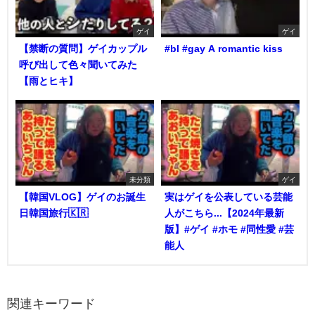
ゲイ
ゲイ
【禁断の質問】ゲイカップル
#bl #gay A romantic kiss
呼び出して色々聞いてみた
【雨とヒキ】
未分類
ゲイ
【韓国VLOG】ゲイのお誕生
実はゲイを公表している芸能
日韓国旅行🇰🇷
人がこちら...【2024年最新
版】#ゲイ #ホモ #同性愛 #芸
能人
関連キーワード