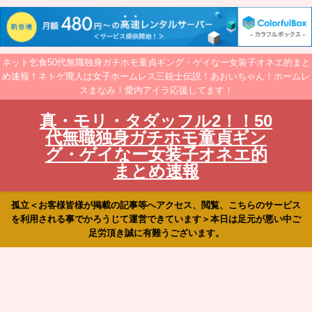
ネット乞食50代無職独身ガチホモ童貞ギング・ゲイなー女装子オネエ的まと
め速報！ネトゲ廃人は女子ホームレス三銃士伝説！あおいちゃん！ホームレ
スまなみ！愛内アイラ応援してます！
真・モリ・タダッフル2！！50
代無職独身ガチホモ童貞ギン
グ・ゲイなー女装子オネエ的
まとめ速報
孤立＜お客様皆様が掲載の記事等へアクセス、閲覧、こちらのサービス
を利用される事でかろうじて運営できています＞本日は足元が悪い中ご
足労頂き誠に有難うございます。