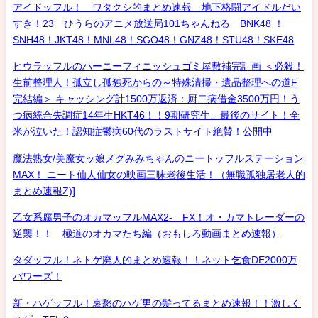
アイドッフル！ ワタクシ的まとめ速報 地下格闘アイドルだい
すき！23 ひうらのアニメ放送局101ちゃんねる BNK48 ！
SNH48！JKT48！MNL48！SGO48！GNZ48！STU48！SKE48
ヒウラッフルのハーニーフィニッシュゴミ屋敷補完計画 ＜必殺！
生前整理人！孤立し孤独死からの～特殊清掃・遺品整理への道F
完結編＞ キャッシング計1500万返済：厨二病借金3500万円！う
つ病統合失調症14年生HKT46！！9期研究生、最後のサイト！全
米が泣いた！認知症鬱病60代のラストサイト絶賛！公開中
魔法熟女/美魔女ッ娘メグみみちゃんのニートッフルステーション
MAX！ ニート仙人仙女の映画三昧老後生活！（無職孤独居老人的
まとめ速報Z)]
乙女系腐男子のオカマッフルMAX2- FX！オ・カマトレーダーの
逆襲！！ 極道のオカマたち編（おもしろ動画まとめ速報）
タダッフル！ネトゲ廃人的まとめ速報！！ネット乞食DE2000万
パワーズ！
新・ハゲッフル！哀愁のハゲ男の髪ってるまとめ速報！！激しく