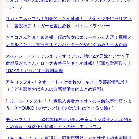
ーハーフ
ユカ・ヨネッフル！初老的まとめ速報！！大帝イタチにラリアッ
ト！害獣神アリ・ガー被害に必殺！パイルドライバー
おネコさん的まとめ速報 僕の彼女はエリーちゃん人形！豆腐メ
ンタルメンヘラ電波中年アルバイターのぬいぐるみ男子末路編
スケバン！デカッフルまっくす（デカい強い2次元嫁だいすき子
供部屋おじさんヒロシ之古惑仔的まとめ速報）話題な動画取り上
げMAX！デカいは正義刑事編
アキヨッフル-！ネオニートスケ番長のエキストラ芸能情報局！
（子ども部屋おばさんの自宅警備員的まとめ速報）
[ヨシヨシロッフル-！！-素浪人勇者カツオンの未解決事件簿へよ
うこそYOUKO！のナンノ洋子のはなしは信じるな編）]
モリッフル！ 50代無職独身ガチホモ童貞！女装子オネエ的ま
とめ速報！有益便利情報サイトの杜 モリッフル
ユキユキッフル！ど底辺的一同驚愕騒然まとめ速報！超氷河期世