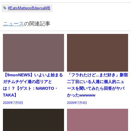
#EatsMatteosBdaysaMB
ニュース
の関連記事
【9monNEWS】いよいよ始まる
「フラれたけど...まだ好き」新宿
ガチムチゲイ達の恋リアと
二丁目にいる人達に個人的ニュ
は！？【ゲスト：NAWOTO・
ースを聞いてみたら回答がヤバ
TAKA】
かったwwwww
2026年7月5日
2026年7月4日