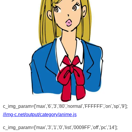
c_img_param=['max','6','3','80','normal','FFFFFF','on','sp','9'];
//img-c.net/output/category/anime.js
c_img_param=['max','3','1','0','list','0009FF','off','pc','14'];