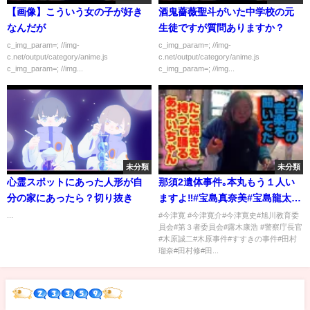
【画像】こういう女の子が好き
酒鬼薔薇聖斗がいた中学校の元
なんだが
生徒ですが質問ありますか？
c_img_param=; //img-
c_img_param=; //img-
c.net/output/category/anime.js
c.net/output/category/anime.js
c_img_param=; //img...
c_img_param=; //img...
未分類
未分類
心霊スポットにあった人形が自
那須2遺体事件｡本丸もう１人い
分の家にあったら？切り抜き
ますよ‼️#宝島真奈美#宝島龍太郎
#宝島幸子#関根誠端#前田亮#
...
#今津寛 #今津寛介#今津寛史#旭川教育委
員会#第３者委員会#露木康浩 #警察庁長官
佐々木光#平山綾拳 #若山キラト
#木原誠二#木原事件#すすきの事件#田村
#内田リコ
瑠奈#田村修#田...