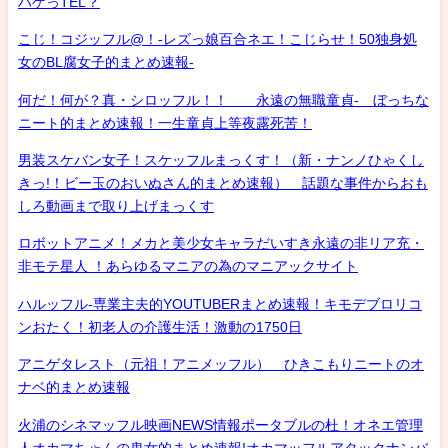
ハゲっTEL？
こじ！コジッフル@！-レズっ娘百合ネエ！こじらせ！50独身処
女のBL腐女子的まとめ速報-
何だ！何が？真・シロッフル！！ 永遠の無職童貞- ぼっちな
ニート的まとめ速報！一生童貞上等夜露死苦！
男装スケバン女子！スケッフルまっくす！（新・ナンノひゃくし
きっ!！ビー玉のおいぬさん的まとめ速報） 話題な事件からおも
しろ動画まで取り上げまっくす
ロボットアニメ！メカと美少女キャラだいすき永遠の非リア充・
非モテ星人 ！あらゆるマニアの為のマニアックサイト
ハルッフル-専業主夫的YOUTUBERまとめ速報！キモデブロリコ
ンおたく！初老人の介護生活！激動の1750日
アニゲタレスト（元祖！アニメッフル） ひきこもりニートのオ
ナベ的まとめ速報
火浦のシネマッフル映画NEWS情報ポータブルの杜！オネエ管理
人オカマちゃんの鬼女的まとめ速報!オカマッフルアタックナンバ