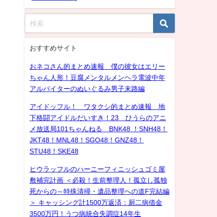
おすすめサイト
おネコさん的まとめ速報 僕の彼女はエリー
ちゃん人形！豆腐メンタルメンヘラ電波中年
アルバイターのぬいぐるみ男子末路編
アイドッフル！ ワタクシ的まとめ速報 地
下格闘アイドルだいすき！23 ひうらのアニ
メ放送局101ちゃんねる BNK48 ！SNH48！
JKT48！MNL48！SGO48！GNZ48！
STU48！SKE48
ヒウラッフルのハーニーフィニッシュゴミ屋
敷補完計画 ＜必殺！生前整理人！孤立し孤独
死からの～特殊清掃・遺品整理への道F完結編
＞ キャッシング計1500万返済：厨二病借金
3500万円！うつ病統合失調症14年生