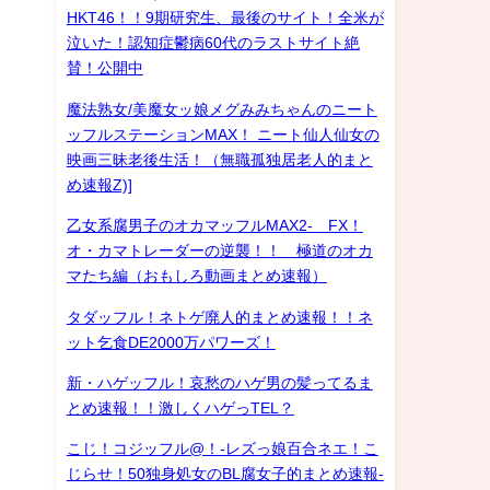
HKT46！！9期研究生、最後のサイト！全米が
泣いた！認知症鬱病60代のラストサイト絶
賛！公開中
魔法熟女/美魔女ッ娘メグみみちゃんのニート
ッフルステーションMAX！ ニート仙人仙女の
映画三昧老後生活！（無職孤独居老人的まと
め速報Z)]
乙女系腐男子のオカマッフルMAX2- FX！
オ・カマトレーダーの逆襲！！ 極道のオカ
マたち編（おもしろ動画まとめ速報）
タダッフル！ネトゲ廃人的まとめ速報！！ネ
ット乞食DE2000万パワーズ！
新・ハゲッフル！哀愁のハゲ男の髪ってるま
とめ速報！！激しくハゲっTEL？
こじ！コジッフル@！-レズっ娘百合ネエ！こ
じらせ！50独身処女のBL腐女子的まとめ速報-