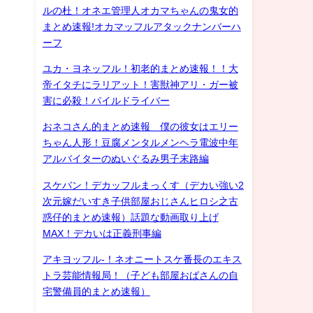
ルの杜！オネエ管理人オカマちゃんの鬼女的
まとめ速報!オカマッフルアタックナンバーハ
ーフ
ユカ・ヨネッフル！初老的まとめ速報！！大
帝イタチにラリアット！害獣神アリ・ガー被
害に必殺！パイルドライバー
おネコさん的まとめ速報 僕の彼女はエリー
ちゃん人形！豆腐メンタルメンヘラ電波中年
アルバイターのぬいぐるみ男子末路編
スケバン！デカッフルまっくす（デカい強い2
次元嫁だいすき子供部屋おじさんヒロシ之古
惑仔的まとめ速報）話題な動画取り上げ
MAX！デカいは正義刑事編
アキヨッフル-！ネオニートスケ番長のエキス
トラ芸能情報局！（子ども部屋おばさんの自
宅警備員的まとめ速報）