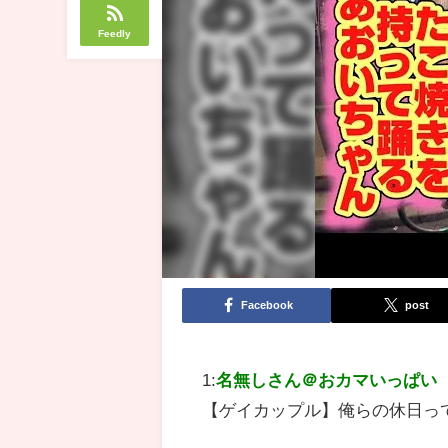
Feedly
Facebook
post
1:
名無しさん＠おカマいっぱい
【ゲイカップル】俺らの休日って