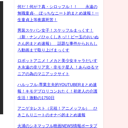
何だ！何が？真・シロッフル！！ 永遠の
無職童貞- ぼっちなニート的まとめ速報！一
生童貞上等夜露死苦！
男装スケバン女子！スケッフルまっくす！
（新・ナンノひゃくしきっ!！ビー玉のおいぬ
さん的まとめ速報） 話題な事件からおもし
ろ動画まで取り上げまっくす
ロボットアニメ！メカと美少女キャラだいす
き永遠の非リア充・非モテ星人 ！あらゆるマ
ニアの為のマニアックサイト
ハルッフル-専業主夫的YOUTUBERまとめ速
報！キモデブロリコンおたく！初老人の介護
生活！激動の1750日
アニゲタレスト（元祖！アニメッフル） ひ
きこもりニートのオナベ的まとめ速報
火浦のシネマッフル映画NEWS情報ポータブ