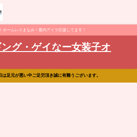
！ホームレスまなみ！愛内アイラ応援してます！
ギング・ゲイなー女装子オ
日は足元が悪い中ご足労頂き誠に有難うございます。