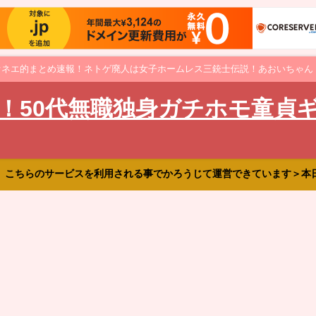
オネエ的まとめ速報！ネトゲ廃人は女子ホームレス三銃士伝説！あおいちゃん
！50代無職独身ガチホモ童貞
、こちらのサービスを利用される事でかろうじて運営できています＞本