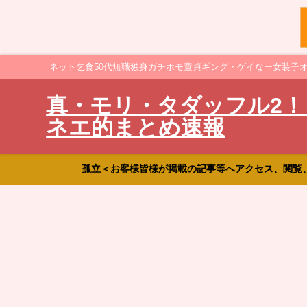
ネット乞食50代無職独身ガチホモ童貞ギング・ゲイなー女装子
真・モリ・タダッフル2！
ネエ的まとめ速報
孤立＜お客様皆様が掲載の記事等へアクセス、閲覧