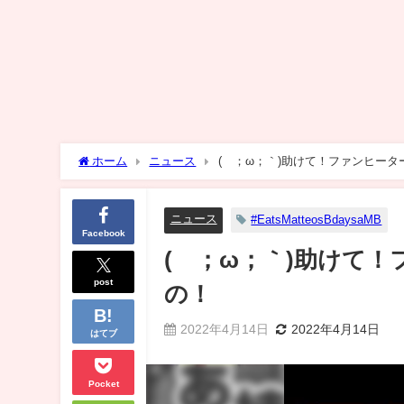
ホーム
ニュース
(´；ω；｀)助けて！ファンヒー
ニュース
#EatsMatteosBdaysaMB
Facebook
(´；ω；｀)助けて
post
の！
2022年4月14日
2022年4月14日
はてブ
Pocket