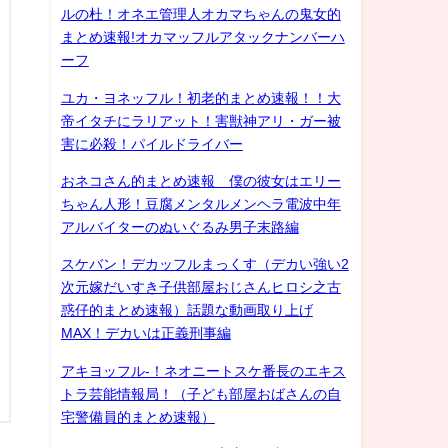
ルの杜！オネエ管理人オカマちゃんの鬼女的
まとめ速報!オカマッフルアタックナンバーハ
ーフ
ユカ・ヨネッフル！初老的まとめ速報！！大
帝イタチにラリアット！害獣神アリ・ガー被
害に必殺！パイルドライバー
おネコさん的まとめ速報 僕の彼女はエリー
ちゃん人形！豆腐メンタルメンヘラ電波中年
アルバイターのぬいぐるみ男子末路編
スケバン！デカッフルまっくす（デカい強い2
次元嫁だいすき子供部屋おじさんヒロシ之古
惑仔的まとめ速報）話題な動画取り上げ
MAX！デカいは正義刑事編
アキヨッフル-！ネオニートスケ番長のエキス
トラ芸能情報局！（子ども部屋おばさんの自
宅警備員的まとめ速報）