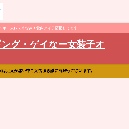
！ホームレスまなみ！愛内アイラ応援してます！
ギング・ゲイなー女装子オ
日は足元が悪い中ご足労頂き誠に有難うございます。