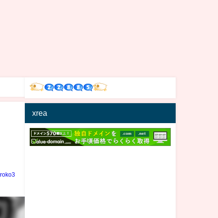
xrea
iroko3