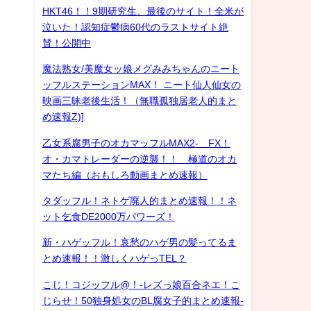
HKT46！！9期研究生、最後のサイト！全米が
泣いた！認知症鬱病60代のラストサイト絶
賛！公開中
魔法熟女/美魔女ッ娘メグみみちゃんのニート
ッフルステーションMAX！ ニート仙人仙女の
映画三昧老後生活！（無職孤独居老人的まと
め速報Z)]
乙女系腐男子のオカマッフルMAX2- FX！
オ・カマトレーダーの逆襲！！ 極道のオカ
マたち編（おもしろ動画まとめ速報）
タダッフル！ネトゲ廃人的まとめ速報！！ネ
ット乞食DE2000万パワーズ！
新・ハゲッフル！哀愁のハゲ男の髪ってるま
とめ速報！！激しくハゲっTEL？
こじ！コジッフル@！-レズっ娘百合ネエ！こ
じらせ！50独身処女のBL腐女子的まとめ速報-