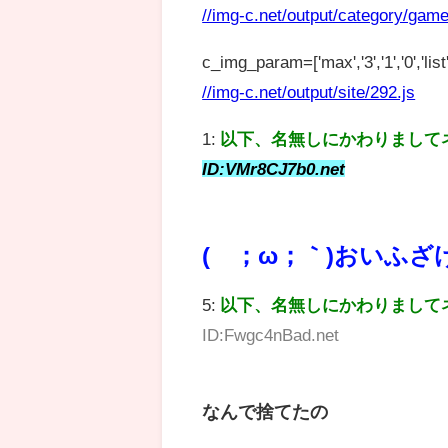
//img-c.net/output/category/game
c_img_param=['max','3','1','0','list',
//img-c.net/output/site/292.js
1:
以下、名無しにかわりまして
ID:VMr8CJ7b0.net
(´；ω；｀)おいふざ
5:
以下、名無しにかわりまして
ID:Fwgc4nBad.net
なんで捨てたの