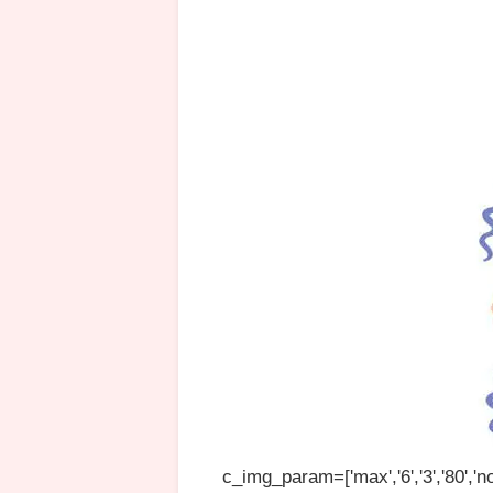
c_img_param=['max','6','3','80','no