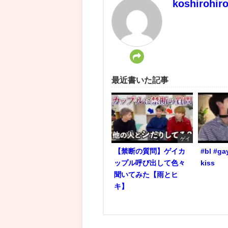
koshirohir
最近書いた記事
ゲイ
【禁断の質問】ゲイカ
#bl #ga
ップル呼び出して色々
kiss
聞いてみた【雨とヒ
キ】