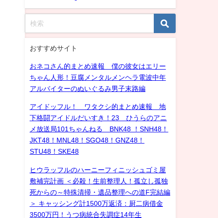
おすすめサイト
おネコさん的まとめ速報 僕の彼女はエリー
ちゃん人形！豆腐メンタルメンヘラ電波中年
アルバイターのぬいぐるみ男子末路編
アイドッフル！ ワタクシ的まとめ速報 地
下格闘アイドルだいすき！23 ひうらのアニ
メ放送局101ちゃんねる BNK48 ！SNH48！
JKT48！MNL48！SGO48！GNZ48！
STU48！SKE48
ヒウラッフルのハーニーフィニッシュゴミ屋
敷補完計画 ＜必殺！生前整理人！孤立し孤独
死からの～特殊清掃・遺品整理への道F完結編
＞ キャッシング計1500万返済：厨二病借金
3500万円！うつ病統合失調症14年生