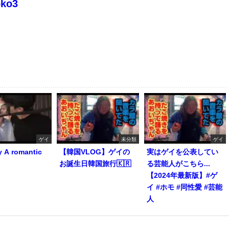
oko3
ゲイ
未分類
ゲイ
y A romantic
【韓国VLOG】ゲイの
実はゲイを公表してい
お誕生日韓国旅行🇰🇷
る芸能人がこちら...
【2024年最新版】#ゲ
イ #ホモ #同性愛 #芸能
人