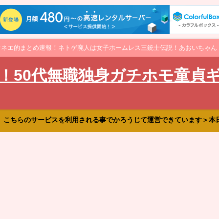
オネエ的まとめ速報！ネトゲ廃人は女子ホームレス三銃士伝説！あおいちゃん
！50代無職独身ガチホモ童貞
、こちらのサービスを利用される事でかろうじて運営できています＞本