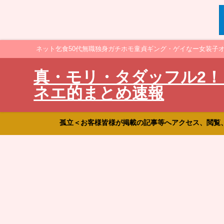
ネット乞食50代無職独身ガチホモ童貞ギング・ゲイなー女装子
真・モリ・タダッフル2！
ネエ的まとめ速報
孤立＜お客様皆様が掲載の記事等へアクセス、閲覧