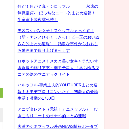
何だ！何が？真・シロッフル！！ 永遠の
無職童貞- ぼっちなニート的まとめ速報！一
生童貞上等夜露死苦！
男装スケバン女子！スケッフルまっくす！
（新・ナンノひゃくしきっ!！ビー玉のおいぬ
さん的まとめ速報） 話題な事件からおもし
ろ動画まで取り上げまっくす
ロボットアニメ！メカと美少女キャラだいす
き永遠の非リア充・非モテ星人 ！あらゆるマ
ニアの為のマニアックサイト
ハルッフル-専業主夫的YOUTUBERまとめ速
報！キモデブロリコンおたく！初老人の介護
生活！激動の1750日
アニゲタレスト（元祖！アニメッフル） ひ
きこもりニートのオナベ的まとめ速報
火浦のシネマッフル映画NEWS情報ポータブ