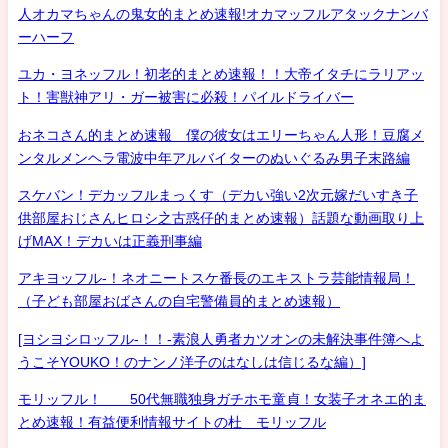
人オカマちゃんの鬼女的まとめ速報!オカマッフルアタックナンバ
ーハーフ
ユカ・ヨネッフル！初老的まとめ速報！！大帝イタチにラリアッ
ト！害獣神アリ・ガー被害に必殺！パイルドライバー
おネコさん的まとめ速報 僕の彼女はエリーちゃん人形！豆腐メ
ンタルメンヘラ電波中年アルバイターのぬいぐるみ男子末路編
スケバン！デカッフルまっくす（デカい強い2次元嫁だいすき子
供部屋おじさんヒロシ之古惑仔的まとめ速報）話題な動画取り上
げMAX！デカいは正義刑事編
アキヨッフル-！ネオニートスケ番長のエキストラ芸能情報局！
（子ども部屋おばさんの自宅警備員的まとめ速報）
[ヨシヨシロッフル-！！-素浪人勇者カツオンの未解決事件簿へよ
うこそYOUKO！のナンノ洋子のはなしは信じるな編）]
モリッフル！ 50代無職独身ガチホモ童貞！女装子オネエ的ま
とめ速報！有益便利情報サイトの杜 モリッフル