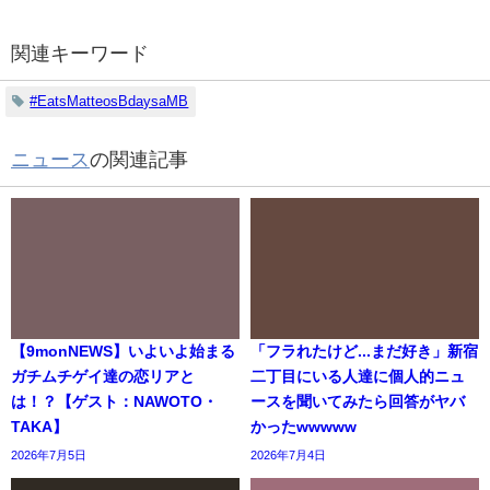
関連キーワード
#EatsMatteosBdaysaMB
ニュース
の関連記事
【9monNEWS】いよいよ始まる
「フラれたけど...まだ好き」新宿
ガチムチゲイ達の恋リアと
二丁目にいる人達に個人的ニュ
は！？【ゲスト：NAWOTO・
ースを聞いてみたら回答がヤバ
TAKA】
かったwwwww
2026年7月5日
2026年7月4日