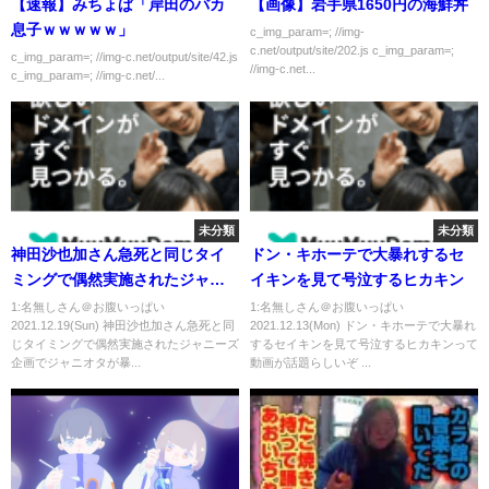
【速報】みちょぱ「岸田のバカ
【画像】岩手県1650円の海鮮丼
息子ｗｗｗｗｗ」
c_img_param=; //img-
c.net/output/site/202.js c_img_param=;
c_img_param=; //img-c.net/output/site/42.js
//img-c.net...
c_img_param=; //img-c.net/...
未分類
未分類
神田沙也加さん急死と同じタイ
ドン・キホーテで大暴れするセ
ミングで偶然実施されたジャニ
イキンを見て号泣するヒカキン
ーズ企画でジャニオタが暴走ツ
1:名無しさん＠お腹いっぱい
1:名無しさん＠お腹いっぱい
2021.12.19(Sun) 神田沙也加さん急死と同
2021.12.13(Mon) ドン・キホーテで大暴れ
イート
じタイミングで偶然実施されたジャニーズ
するセイキンを見て号泣するヒカキンって
企画でジャニオタが暴...
動画が話題らしいぞ ...