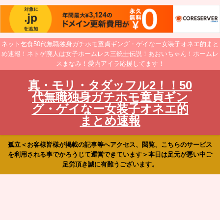
ネット乞食50代無職独身ガチホモ童貞ギング・ゲイなー女装子オネエ的まと
め速報！ネトゲ廃人は女子ホームレス三銃士伝説！あおいちゃん！ホームレ
スまなみ！愛内アイラ応援してます！
真・モリ・タダッフル2！！50
代無職独身ガチホモ童貞ギン
グ・ゲイなー女装子オネエ的
まとめ速報
孤立＜お客様皆様が掲載の記事等へアクセス、閲覧、こちらのサービス
を利用される事でかろうじて運営できています＞本日は足元が悪い中ご
足労頂き誠に有難うございます。