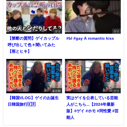
ゲイ
ゲイ
【禁断の質問】ゲイカップル
#bl #gay A romantic kiss
呼び出して色々聞いてみた
【雨とヒキ】
未分類
ゲイ
【韓国VLOG】ゲイのお誕生
実はゲイを公表している芸能
日韓国旅行🇰🇷
人がこちら...【2024年最新
版】#ゲイ #ホモ #同性愛 #芸
能人