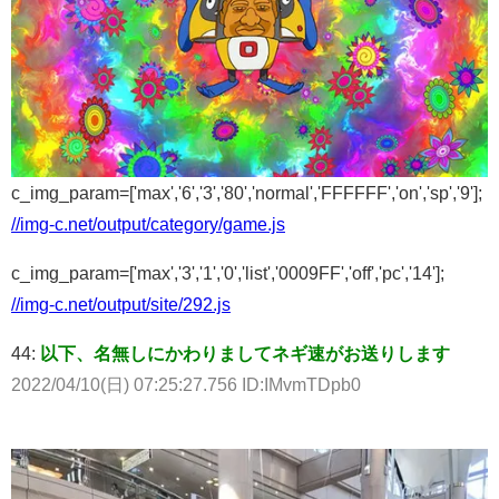
c_img_param=['max','6','3','80','normal','FFFFFF','on','sp','9'];
//img-c.net/output/category/game.js
c_img_param=['max','3','1','0','list','0009FF','off','pc','14'];
//img-c.net/output/site/292.js
44:
以下、名無しにかわりましてネギ速がお送りします
2022/04/10(日) 07:25:27.756 ID:IMvmTDpb0