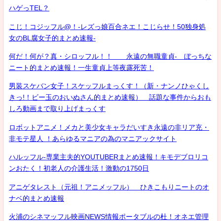
ハゲっTEL？
こじ！コジッフル@！-レズっ娘百合ネエ！こじらせ！50独身処
女のBL腐女子的まとめ速報-
何だ！何が？真・シロッフル！！ 永遠の無職童貞- ぼっちな
ニート的まとめ速報！一生童貞上等夜露死苦！
男装スケバン女子！スケッフルまっくす！（新・ナンノひゃくし
きっ!！ビー玉のおいぬさん的まとめ速報） 話題な事件からおも
しろ動画まで取り上げまっくす
ロボットアニメ！メカと美少女キャラだいすき永遠の非リア充・
非モテ星人 ！あらゆるマニアの為のマニアックサイト
ハルッフル-専業主夫的YOUTUBERまとめ速報！キモデブロリコ
ンおたく！初老人の介護生活！激動の1750日
アニゲタレスト（元祖！アニメッフル） ひきこもりニートのオ
ナベ的まとめ速報
火浦のシネマッフル映画NEWS情報ポータブルの杜！オネエ管理