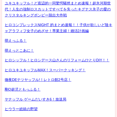
ユキユキッフル！ど底辺的一同驚愕騒然まとめ速報！超氷河期世
代！人生の強制ロスカットですべてを失ったキグナス氷子の愛の
クリスタルキングボンビー脱出大作戦
ヒロコンプレックスNIGHT 的まとめ速報！！子供が欲しいど陰キ
ャアラフィフ女子のめざせ！専業主婦！婚活計画編
萌えっふる！
萌えっとこあに！
ヒロシッフル！ヒロシデース山さんのリフォームひとりDIY！！
ヒロユキユキッフルMAX！スーパークッキング！
徹夜DEテツヤッフル!！レトロ館2号店！
剛Q超児ともっふる！
ヤナッフル ゲームだいすき6！放送局
ヒウラー総統の野望