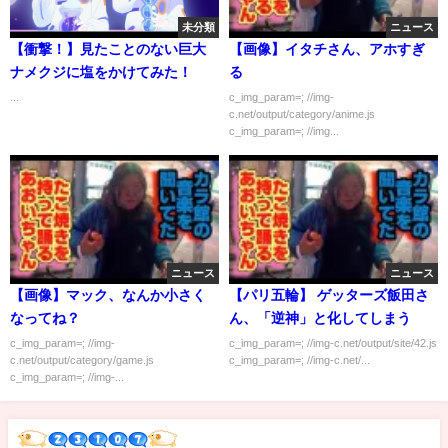
未分類
ニュース
【衝撃！】見たことのない巨大
【画像】イタチさん、アホすぎ
ナメクジに塩をかけてみた！
る
...
c_img_param=; //img-
c.net/output/category/anime.js
c_img_param=; //img...
ニュース
ニュース
【画像】マック、なんか小さく
【パリ五輪】 ゲッターズ飯田さ
なってね？
ん、「逆神」と化してしまう
c_img_param=; //img-
c_img_param=; //img-c.net/output/site/42.js
c.net/output/category/game.js
c_img_param=; //img-c.net/...
c_img_param=; //img-...