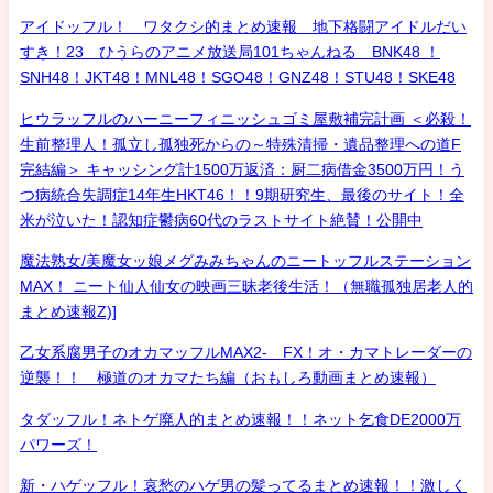
アイドッフル！ ワタクシ的まとめ速報 地下格闘アイドルだい
すき！23 ひうらのアニメ放送局101ちゃんねる BNK48 ！
SNH48！JKT48！MNL48！SGO48！GNZ48！STU48！SKE48
ヒウラッフルのハーニーフィニッシュゴミ屋敷補完計画 ＜必殺！
生前整理人！孤立し孤独死からの～特殊清掃・遺品整理への道F
完結編＞ キャッシング計1500万返済：厨二病借金3500万円！う
つ病統合失調症14年生HKT46！！9期研究生、最後のサイト！全
米が泣いた！認知症鬱病60代のラストサイト絶賛！公開中
魔法熟女/美魔女ッ娘メグみみちゃんのニートッフルステーション
MAX！ ニート仙人仙女の映画三昧老後生活！（無職孤独居老人的
まとめ速報Z)]
乙女系腐男子のオカマッフルMAX2- FX！オ・カマトレーダーの
逆襲！！ 極道のオカマたち編（おもしろ動画まとめ速報）
タダッフル！ネトゲ廃人的まとめ速報！！ネット乞食DE2000万
パワーズ！
新・ハゲッフル！哀愁のハゲ男の髪ってるまとめ速報！！激しく