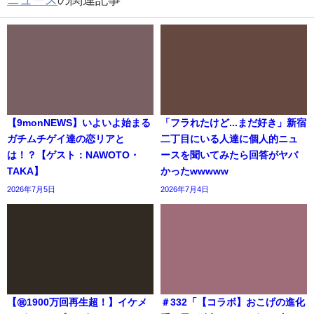
【9monNEWS】いよいよ始まる
「フラれたけど...まだ好き」新宿
ガチムチゲイ達の恋リアと
二丁目にいる人達に個人的ニュ
は！？【ゲスト：NAWOTO・
ースを聞いてみたら回答がヤバ
TAKA】
かったwwwww
2026年7月5日
2026年7月4日
【㊗️1900万回再生超！】イケメ
＃332「【コラボ】おこげの進化