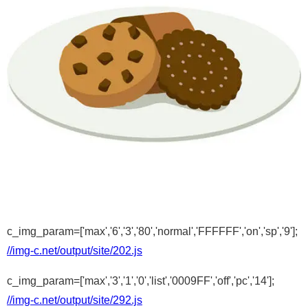
c_img_param=['max','6','3','80','normal','FFFFFF','on','sp','9'];
//img-c.net/output/site/202.js
c_img_param=['max','3','1','0','list','0009FF','off','pc','14'];
//img-c.net/output/site/292.js