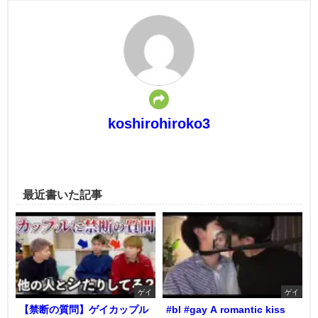
koshirohiroko3
最近書いた記事
ゲイ
ゲイ
【禁断の質問】ゲイカップル
#bl #gay A romantic kiss