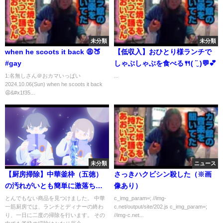
未分類
未分類
when he scoots it back 😩🍑
【低収入】おひとり様ランチで
#gay
しゃぶしゃぶを食べる🍴( ¨̮ )💬💕
1:名無しさん＠おカマいっぱい
...
2024.10.06(Sun) when he scoots it back
😩&#x1f35...
未分類
ニュース
【厨房掃除】中華釜枠（五徳）
さっきハクビシン殺した（※画
の汚れがいとも簡単に激落ちす
像あり）
るサンドクリーン。Kitchen
とんでもない商品を見つけました。 中華
c_img_param=; //img-
一筋厨房では、ランチとディナーの終わ
c.net/output/site/202.js c_img_param=;
cleanup « SAND CLEAN » ,
り、一日に二度の掃除を行います。 その
//img-c.net...
purify your Chinese wok.