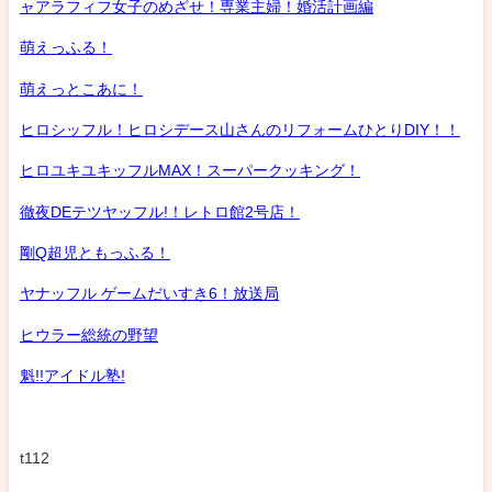
ャアラフィフ女子のめざせ！専業主婦！婚活計画編
萌えっふる！
萌えっとこあに！
ヒロシッフル！ヒロシデース山さんのリフォームひとりDIY！！
ヒロユキユキッフルMAX！スーパークッキング！
徹夜DEテツヤッフル!！レトロ館2号店！
剛Q超児ともっふる！
ヤナッフル ゲームだいすき6！放送局
ヒウラー総統の野望
魁!!アイドル塾!
t112