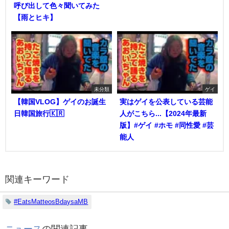
呼び出して色々聞いてみた
【雨とヒキ】
未分類
ゲイ
【韓国VLOG】ゲイのお誕生
実はゲイを公表している芸能
日韓国旅行🇰🇷
人がこちら...【2024年最新
版】#ゲイ #ホモ #同性愛 #芸
能人
関連キーワード
#EatsMatteosBdaysaMB
ニュース
の関連記事