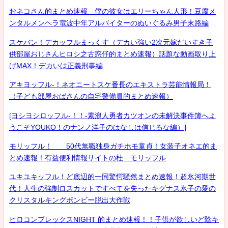
おネコさん的まとめ速報 僕の彼女はエリーちゃん人形！豆腐メ
ンタルメンヘラ電波中年アルバイターのぬいぐるみ男子末路編
スケバン！デカッフルまっくす（デカい強い2次元嫁だいすき子
供部屋おじさんヒロシ之古惑仔的まとめ速報）話題な動画取り上
げMAX！デカいは正義刑事編
アキヨッフル-！ネオニートスケ番長のエキストラ芸能情報局！
（子ども部屋おばさんの自宅警備員的まとめ速報）
[ヨシヨシロッフル-！！-素浪人勇者カツオンの未解決事件簿へよ
うこそYOUKO！のナンノ洋子のはなしは信じるな編）]
モリッフル！ 50代無職独身ガチホモ童貞！女装子オネエ的ま
とめ速報！有益便利情報サイトの杜 モリッフル
ユキユキッフル！ど底辺的一同驚愕騒然まとめ速報！超氷河期世
代！人生の強制ロスカットですべてを失ったキグナス氷子の愛の
クリスタルキングボンビー脱出大作戦
ヒロコンプレックスNIGHT 的まとめ速報！！子供が欲しいど陰キ