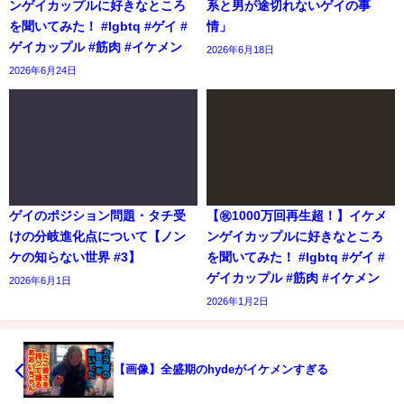
ンゲイカップルに好きなところ
系と男が途切れないゲイの事
を聞いてみた！ #lgbtq #ゲイ #
情」
ゲイカップル #筋肉 #イケメン
2026年6月18日
2026年6月24日
ゲイのポジション問題・タチ受
【㊗️1000万回再生超！】イケメ
けの分岐進化点について【ノン
ンゲイカップルに好きなところ
ケの知らない世界 #3】
を聞いてみた！ #lgbtq #ゲイ #
ゲイカップル #筋肉 #イケメン
2026年6月1日
2026年1月2日
【画像】全盛期のhydeがイケメンすぎる