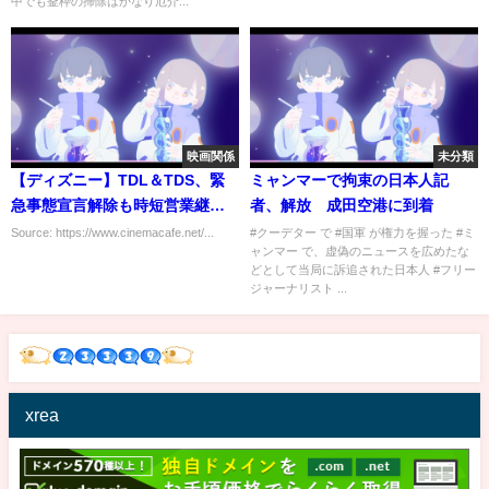
中でも釜枠の掃除はかなり厄介...
映画関係
未分類
【ディズニー】TDL＆TDS、緊
ミャンマーで拘束の日本人記
急事態宣言解除も時短営業継
者、解放 成田空港に到着
続…アルコールメニューは順次
Source: https://www.cinemacafe.net/...
#クーデター で #国軍 が権力を握った #ミ
ャンマー で、虚偽のニュースを広めたな
再開
どとして当局に訴追された日本人 #フリー
ジャーナリスト ...
xrea