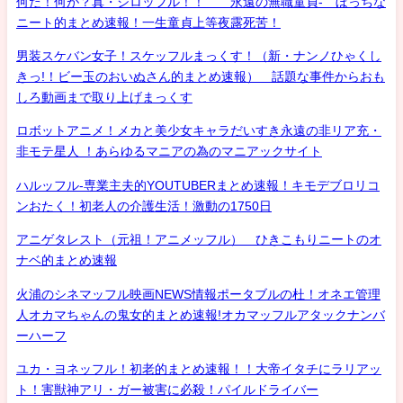
何だ！何が？真・シロッフル！！ 永遠の無職童貞- ぼっちな
ニート的まとめ速報！一生童貞上等夜露死苦！
男装スケバン女子！スケッフルまっくす！（新・ナンノひゃくし
きっ!！ビー玉のおいぬさん的まとめ速報） 話題な事件からおも
しろ動画まで取り上げまっくす
ロボットアニメ！メカと美少女キャラだいすき永遠の非リア充・
非モテ星人 ！あらゆるマニアの為のマニアックサイト
ハルッフル-専業主夫的YOUTUBERまとめ速報！キモデブロリコ
ンおたく！初老人の介護生活！激動の1750日
アニゲタレスト（元祖！アニメッフル） ひきこもりニートのオ
ナベ的まとめ速報
火浦のシネマッフル映画NEWS情報ポータブルの杜！オネエ管理
人オカマちゃんの鬼女的まとめ速報!オカマッフルアタックナンバ
ーハーフ
ユカ・ヨネッフル！初老的まとめ速報！！大帝イタチにラリアッ
ト！害獣神アリ・ガー被害に必殺！パイルドライバー