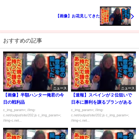
【画像】お花見してきた
おすすめの記事
ニュース
ニュース
【画像】半額ハンター俺君の今
【速報】スペインが２位狙いで
日の戦利品
日本に勝利を譲るプランがある
c_img_param=; //img-
c_img_param=; //img-
c.net/output/site/202.js c_img_param=;
c.net/output/site/202.js c_img_param=;
//img-c.net...
//img-c.net...