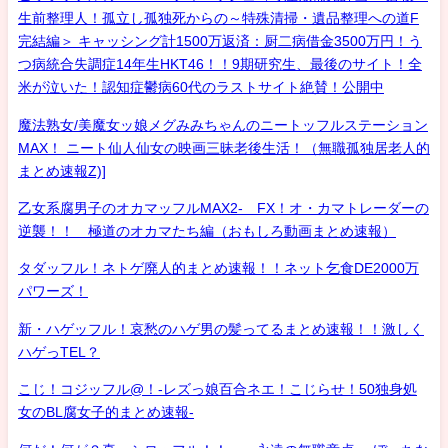
生前整理人！孤立し孤独死からの～特殊清掃・遺品整理への道F
完結編＞ キャッシング計1500万返済：厨二病借金3500万円！う
つ病統合失調症14年生HKT46！！9期研究生、最後のサイト！全
米が泣いた！認知症鬱病60代のラストサイト絶賛！公開中
魔法熟女/美魔女ッ娘メグみみちゃんのニートッフルステーション
MAX！ ニート仙人仙女の映画三昧老後生活！（無職孤独居老人的
まとめ速報Z)]
乙女系腐男子のオカマッフルMAX2- FX！オ・カマトレーダーの
逆襲！！ 極道のオカマたち編（おもしろ動画まとめ速報）
タダッフル！ネトゲ廃人的まとめ速報！！ネット乞食DE2000万
パワーズ！
新・ハゲッフル！哀愁のハゲ男の髪ってるまとめ速報！！激しく
ハゲっTEL？
こじ！コジッフル@！-レズっ娘百合ネエ！こじらせ！50独身処
女のBL腐女子的まとめ速報-