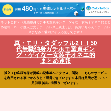
ネット乞食50代無職独身ガチホモ童貞ギング・ゲイなー女装子オネエ的まと
め速報！ネトゲ廃人は女子ホームレス三銃士伝説！あおいちゃん！ホームレ
スまなみ！愛内アイラ応援してます！
真・モリ・タダッフル2！！50
代無職独身ガチホモ童貞ギン
グ・ゲイなー女装子オネエ的
まとめ速報
孤立＜お客様皆様が掲載の記事等へアクセス、閲覧、こちらのサービス
を利用される事でかろうじて運営できています＞本日は足元が悪い中ご
足労頂き誠に有難うございます。