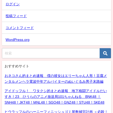
ログイン
投稿フィード
コメントフィード
WordPress.org
おすすめサイト
おネコさん的まとめ速報 僕の彼女はエリーちゃん人形！豆腐メ
ンタルメンヘラ電波中年アルバイターのぬいぐるみ男子末路編
アイドッフル！ ワタクシ的まとめ速報 地下格闘アイドルだい
すき！23 ひうらのアニメ放送局101ちゃんねる BNK48 ！
SNH48！JKT48！MNL48！SGO48！GNZ48！STU48！SKE48
ヒウラッフルのハーニーフィニッシュゴミ屋敷補完計画 ＜必殺！