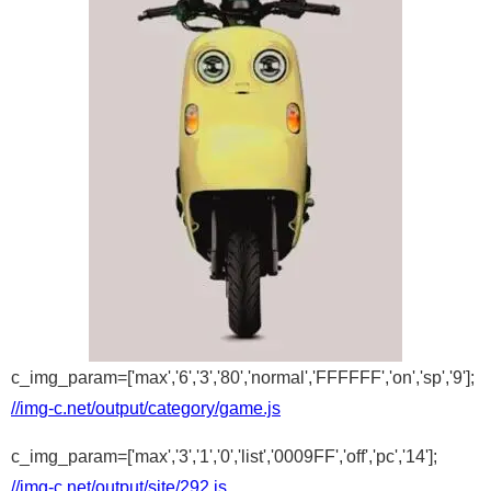
c_img_param=['max','6','3','80','normal','FFFFFF','on','sp','9'];
//img-c.net/output/category/game.js
c_img_param=['max','3','1','0','list','0009FF','off','pc','14'];
//img-c.net/output/site/292.js