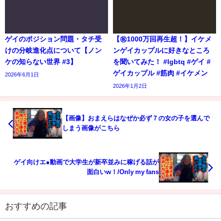
ゲイのポジション問題・タチ受
【㊗️1000万回再生超！】イケメ
けの分岐進化点について【ノン
ンゲイカップルに好きなところ
ケの知らない世界 #3】
を聞いてみた！ #lgbtq #ゲイ #
ゲイカップル #筋肉 #イケメン
2026年6月1日
2026年1月2日
【画像】おまえらはなぜか必ず７の女の子を選んで
しまう画像がこちら
ゲイ向けエ●動画で大学生が新卒並みに稼げる話が
面白いw！/Only my fans
おすすめの記事