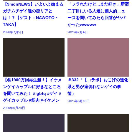
【9monNEWS】いよいよ始まる
「フラれたけど...まだ好き」新宿
ガチムチゲイ達の恋リアと
二丁目にいる人達に個人的ニュ
は！？【ゲスト：NAWOTO・
ースを聞いてみたら回答がヤバ
TAKA】
かったwwwww
2026年7月5日
2026年7月4日
【㊗️1900万回再生超！】イケメ
＃332「【コラボ】おこげの進化
ンゲイカップルに好きなところ
系と男が途切れないゲイの事
を聞いてみた！ #lgbtq #ゲイ #
情」
ゲイカップル #筋肉 #イケメン
2026年6月18日
2026年6月24日