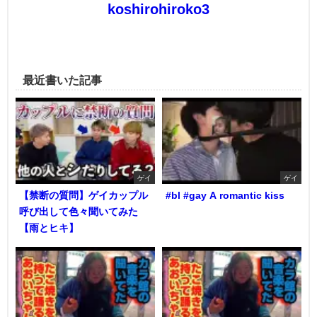
koshirohiroko3
最近書いた記事
ゲイ
ゲイ
【禁断の質問】ゲイカップル
#bl #gay A romantic kiss
呼び出して色々聞いてみた
【雨とヒキ】