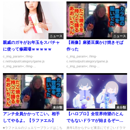
ニュース
ニュース
親戚のガキがお年玉をスパチャ
【画像】麻婆豆腐かけ焼きそば
に使って修羅場ｗｗｗｗｗ
作った
c_img_param=; //img-
c_img_param=; //img-
c.net/output/category/game.js
c.net/output/category/game.js
c_img_param=; //img-...
c_img_param=; //img-...
未分類
未分類
アンチ全員かかってこい。相手
【ハロプロ】全世界待望のとん
してやるよ。【ラファエル】
でもないドラマが始まるぞーー
ー！！！！【新ドラマ】
■ラファエルのジュエリーブランドはこち
来年1月からテレビ東京にてすごいドラマ