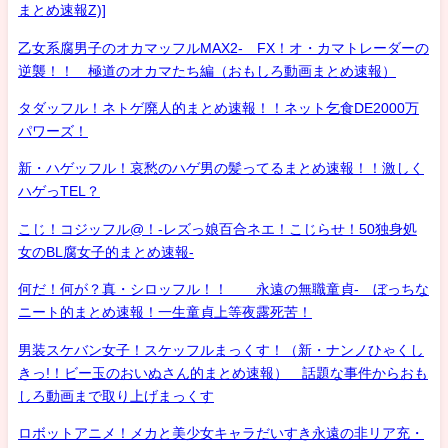
まとめ速報Z)]
乙女系腐男子のオカマッフルMAX2- FX！オ・カマトレーダーの
逆襲！！ 極道のオカマたち編（おもしろ動画まとめ速報）
タダッフル！ネトゲ廃人的まとめ速報！！ネット乞食DE2000万
パワーズ！
新・ハゲッフル！哀愁のハゲ男の髪ってるまとめ速報！！激しく
ハゲっTEL？
こじ！コジッフル@！-レズっ娘百合ネエ！こじらせ！50独身処
女のBL腐女子的まとめ速報-
何だ！何が？真・シロッフル！！ 永遠の無職童貞- ぼっちな
ニート的まとめ速報！一生童貞上等夜露死苦！
男装スケバン女子！スケッフルまっくす！（新・ナンノひゃくし
きっ!！ビー玉のおいぬさん的まとめ速報） 話題な事件からおも
しろ動画まで取り上げまっくす
ロボットアニメ！メカと美少女キャラだいすき永遠の非リア充・