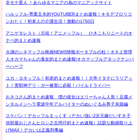
非モテ星人 ！あらゆるマニアの為のマニアックサイト
ハルッフル-専業主夫的YOUTUBERまとめ速報！キモデブロリコ
ンおたく！初老人の介護生活！激動の1750日
アニゲタレスト（元祖！アニメッフル） ひきこもりニートのオ
ナベ的まとめ速報
火浦のシネマッフル映画NEWS情報ポータブルの杜！オネエ管理
人オカマちゃんの鬼女的まとめ速報!オカマッフルアタックナンバ
ーハーフ
ユカ・ヨネッフル！初老的まとめ速報！！大帝イタチにラリアッ
ト！害獣神アリ・ガー被害に必殺！パイルドライバー
おネコさん的まとめ速報 僕の彼女はエリーちゃん人形！豆腐メ
ンタルメンヘラ電波中年アルバイターのぬいぐるみ男子末路編
スケバン！デカッフルまっくす（デカい強い2次元嫁だいすき子
供部屋おじさんヒロシ之古惑仔的まとめ速報）話題な動画取り上
げMAX！デカいは正義刑事編