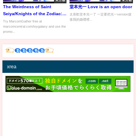
未分類
未分類
The Weirdness of Saint
堂本光一 Love is an open door
Seiya/Knights of the Zodiac: A
太喜歡堂本光一了 一定要把光一version放
進我的婚禮裡...
Failure in the US, Huge
Try MarcomGather free at
marcomcentral.com/toygalaxy and use the
Everywhere Else
promo...
xrea