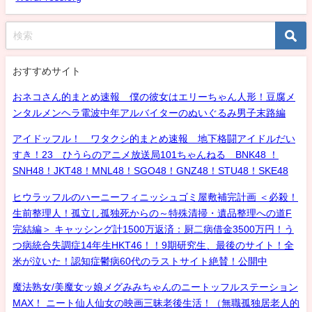
おすすめサイト
おネコさん的まとめ速報 僕の彼女はエリーちゃん人形！豆腐メ
ンタルメンヘラ電波中年アルバイターのぬいぐるみ男子末路編
アイドッフル！ ワタクシ的まとめ速報 地下格闘アイドルだい
すき！23 ひうらのアニメ放送局101ちゃんねる BNK48 ！
SNH48！JKT48！MNL48！SGO48！GNZ48！STU48！SKE48
ヒウラッフルのハーニーフィニッシュゴミ屋敷補完計画 ＜必殺！
生前整理人！孤立し孤独死からの～特殊清掃・遺品整理への道F
完結編＞ キャッシング計1500万返済：厨二病借金3500万円！う
つ病統合失調症14年生HKT46！！9期研究生、最後のサイト！全
米が泣いた！認知症鬱病60代のラストサイト絶賛！公開中
魔法熟女/美魔女ッ娘メグみみちゃんのニートッフルステーション
MAX！ ニート仙人仙女の映画三昧老後生活！（無職孤独居老人的