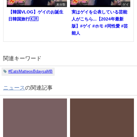
未分類
ゲイ
【韓国VLOG】ゲイのお誕生
実はゲイを公表している芸能
日韓国旅行🇰🇷
人がこちら...【2024年最新
版】#ゲイ #ホモ #同性愛 #芸
能人
関連キーワード
#EatsMatteosBdaysaMB
ニュース
の関連記事