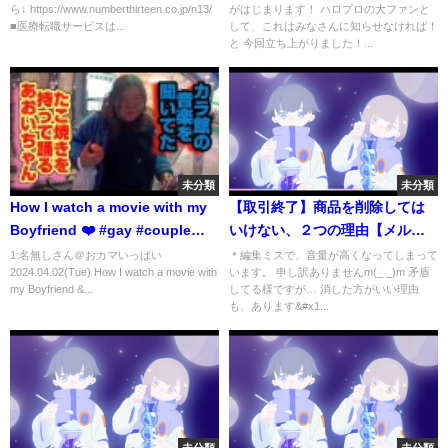
ら↓ https://www.numberthirteen.co.jp/n13/
がはじまります！ ハロプロの大ファンと
■医療転職サービスは...
して、これはみなさんに知らせなければ！
と 今回立ち上がりました！...
未分類
未分類
How I watch a movie with my
【取引終了】商品を削除しては
Boyfriend ❤️ #gay #couple
いけない、２つの理由【メルカ
#gaycouple #bl #love
リ】
1:名無しさん＠おカマいっぱい
＊編集ミスで、音量が高くなってしまって
2024.04.02(Tue) How I watch a movie with
います。 申し訳ありませんm(_ _)m 矛盾
my Boyfriend &...
してる様ですが… 消した方がいい理由
も、あります&#x1...