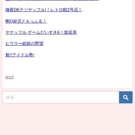
徹夜DEテツヤッフル!！レトロ館2号店！
剛Q超児ともっふる！
ヤナッフル ゲームだいすき6！放送局
ヒウラー総統の野望
魁!!アイドル塾!
t112