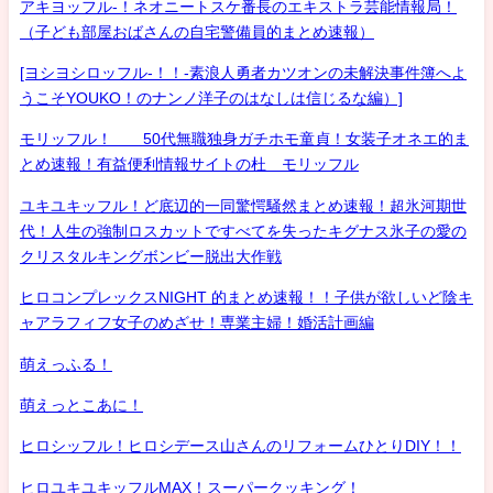
アキヨッフル-！ネオニートスケ番長のエキストラ芸能情報局！
（子ども部屋おばさんの自宅警備員的まとめ速報）
[ヨシヨシロッフル-！！-素浪人勇者カツオンの未解決事件簿へよ
うこそYOUKO！のナンノ洋子のはなしは信じるな編）]
モリッフル！ 50代無職独身ガチホモ童貞！女装子オネエ的ま
とめ速報！有益便利情報サイトの杜 モリッフル
ユキユキッフル！ど底辺的一同驚愕騒然まとめ速報！超氷河期世
代！人生の強制ロスカットですべてを失ったキグナス氷子の愛の
クリスタルキングボンビー脱出大作戦
ヒロコンプレックスNIGHT 的まとめ速報！！子供が欲しいど陰キ
ャアラフィフ女子のめざせ！専業主婦！婚活計画編
萌えっふる！
萌えっとこあに！
ヒロシッフル！ヒロシデース山さんのリフォームひとりDIY！！
ヒロユキユキッフルMAX！スーパークッキング！