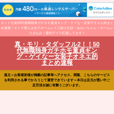
ネット乞食50代無職独身ガチホモ童貞ギング・ゲイなー女装子オネエ的まと
め速報！ネトゲ廃人は女子ホームレス三銃士伝説！あおいちゃん！ホームレ
スまなみ！愛内アイラ応援してます！
真・モリ・タダッフル2！！50
代無職独身ガチホモ童貞ギン
グ・ゲイなー女装子オネエ的
まとめ速報
孤立＜お客様皆様が掲載の記事等へアクセス、閲覧、こちらのサービス
を利用される事でかろうじて運営できています＞本日は足元が悪い中ご
足労頂き誠に有難うございます。