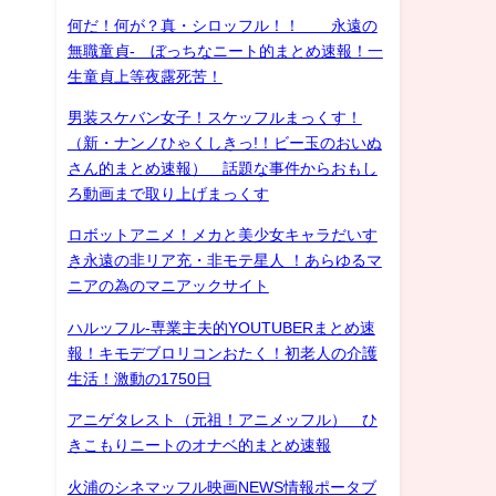
何だ！何が？真・シロッフル！！ 永遠の
無職童貞- ぼっちなニート的まとめ速報！一
生童貞上等夜露死苦！
男装スケバン女子！スケッフルまっくす！
（新・ナンノひゃくしきっ!！ビー玉のおいぬ
さん的まとめ速報） 話題な事件からおもし
ろ動画まで取り上げまっくす
ロボットアニメ！メカと美少女キャラだいす
き永遠の非リア充・非モテ星人 ！あらゆるマ
ニアの為のマニアックサイト
ハルッフル-専業主夫的YOUTUBERまとめ速
報！キモデブロリコンおたく！初老人の介護
生活！激動の1750日
アニゲタレスト（元祖！アニメッフル） ひ
きこもりニートのオナベ的まとめ速報
火浦のシネマッフル映画NEWS情報ポータブ