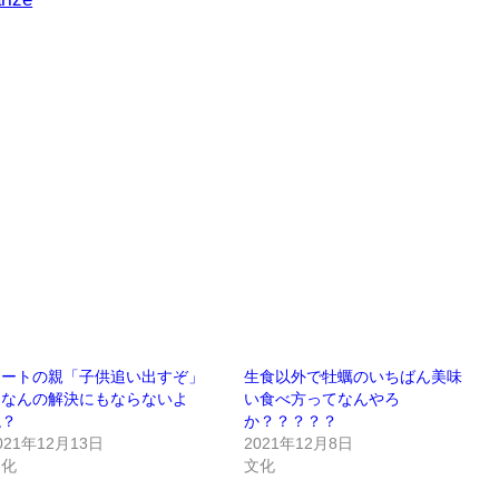
ニートの親「子供追い出すぞ」
生食以外で牡蠣のいちばん美味
←なんの解決にもならないよ
い食べ方ってなんやろ
ね？
か？？？？？
021年12月13日
2021年12月8日
文化
文化