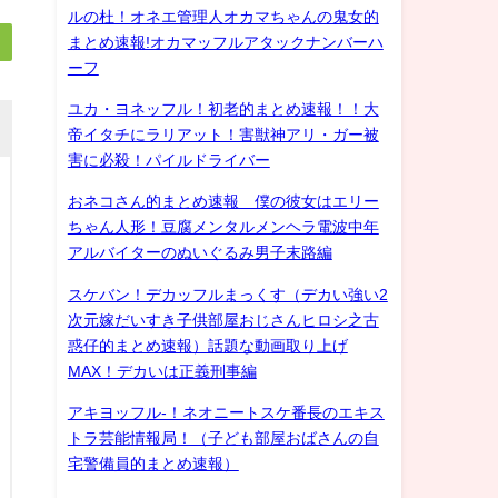
ルの杜！オネエ管理人オカマちゃんの鬼女的
まとめ速報!オカマッフルアタックナンバーハ
ーフ
ユカ・ヨネッフル！初老的まとめ速報！！大
帝イタチにラリアット！害獣神アリ・ガー被
害に必殺！パイルドライバー
おネコさん的まとめ速報 僕の彼女はエリー
ちゃん人形！豆腐メンタルメンヘラ電波中年
アルバイターのぬいぐるみ男子末路編
スケバン！デカッフルまっくす（デカい強い2
次元嫁だいすき子供部屋おじさんヒロシ之古
惑仔的まとめ速報）話題な動画取り上げ
MAX！デカいは正義刑事編
アキヨッフル-！ネオニートスケ番長のエキス
トラ芸能情報局！（子ども部屋おばさんの自
宅警備員的まとめ速報）