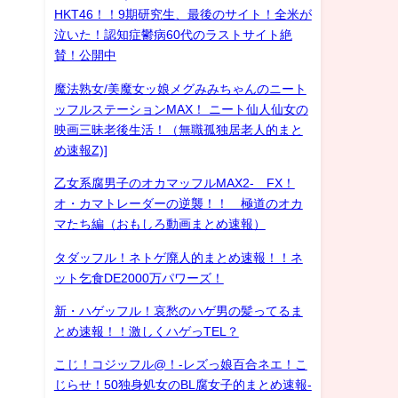
HKT46！！9期研究生、最後のサイト！全米が
泣いた！認知症鬱病60代のラストサイト絶
賛！公開中
魔法熟女/美魔女ッ娘メグみみちゃんのニート
ッフルステーションMAX！ ニート仙人仙女の
映画三昧老後生活！（無職孤独居老人的まと
め速報Z)]
乙女系腐男子のオカマッフルMAX2- FX！
オ・カマトレーダーの逆襲！！ 極道のオカ
マたち編（おもしろ動画まとめ速報）
タダッフル！ネトゲ廃人的まとめ速報！！ネ
ット乞食DE2000万パワーズ！
新・ハゲッフル！哀愁のハゲ男の髪ってるま
とめ速報！！激しくハゲっTEL？
こじ！コジッフル@！-レズっ娘百合ネエ！こ
じらせ！50独身処女のBL腐女子的まとめ速報-