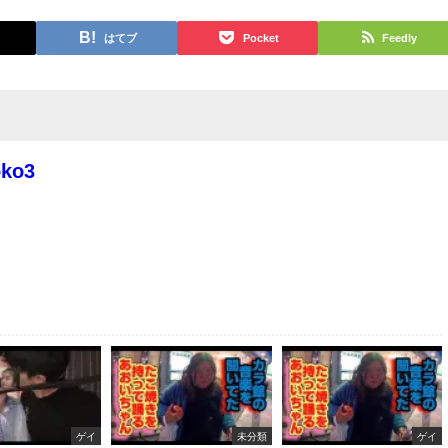
はてブ
Pocket
Feedly
oko3
ゲイ
未分類
ゲイ