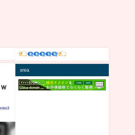
xrea
ｗ
iroko3