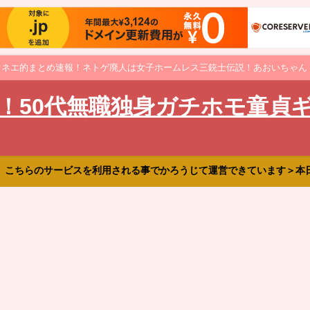
オネエ的まとめ速報！ネトゲ廃人は女子ホームレス三銃士伝説！あおいちゃん
！50代無職独身ガチホモ童貞
、こちらのサービスを利用される事でかろうじて運営できています＞本