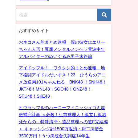
おすすめサイト
おネコさん的まとめ速報 僕の彼女はエリー
ちゃん人形！豆腐メンタルメンヘラ電波中年
アルバイターのぬいぐるみ男子末路編
アイドッフル！ ワタクシ的まとめ速報 地
下格闘アイドルだいすき！23 ひうらのアニ
メ放送局101ちゃんねる BNK48 ！SNH48！
JKT48！MNL48！SGO48！GNZ48！
STU48！SKE48
ヒウラッフルのハーニーフィニッシュゴミ屋
敷補完計画 ＜必殺！生前整理人！孤立し孤独
死からの～特殊清掃・遺品整理への道F完結編
＞ キャッシング計1500万返済：厨二病借金
3500万円！うつ病統合失調症14年生