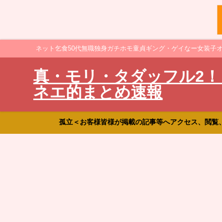
ネット乞食50代無職独身ガチホモ童貞ギング・ゲイなー女装子
真・モリ・タダッフル2！
ネエ的まとめ速報
孤立＜お客様皆様が掲載の記事等へアクセス、閲覧