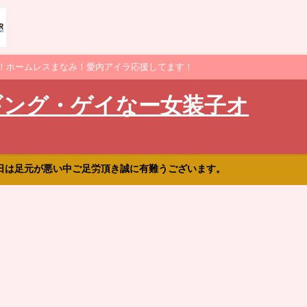
！ホームレスまなみ！愛内アイラ応援してます！
ギング・ゲイなー女装子オ
日は足元が悪い中ご足労頂き誠に有難うございます。