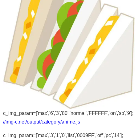
c_img_param=['max','6','3','80','normal','FFFFFF','on','sp','9'];
//img-c.net/output/category/anime.js
c_img_param=['max','3','1','0','list','0009FF','off','pc','14'];