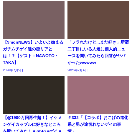
【9monNEWS】いよいよ始まる
「フラれたけど...まだ好き」新宿
ガチムチゲイ達の恋リアと
二丁目にいる人達に個人的ニュ
は！？【ゲスト：NAWOTO・
ースを聞いてみたら回答がヤバ
TAKA】
かったwwwww
2026年7月5日
2026年7月4日
【㊗️1900万回再生超！】イケメ
＃332「【コラボ】おこげの進化
ンゲイカップルに好きなところ
系と男が途切れないゲイの事
を聞いてみた！ #lgbtq #ゲイ #
情」