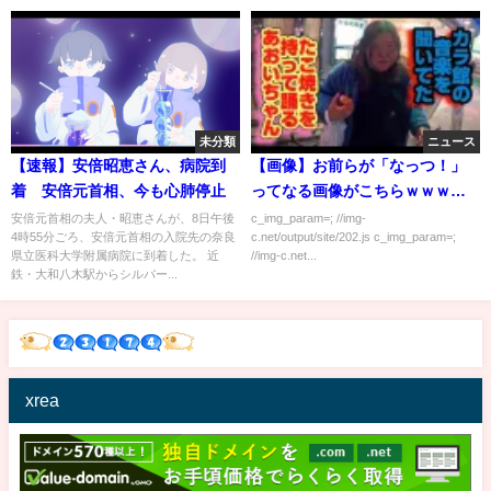
未分類
ニュース
【速報】安倍昭恵さん、病院到
【画像】お前らが「なっつ！」
着 安倍元首相、今も心肺停止
ってなる画像がこちらｗｗｗｗ
ｗ
安倍元首相の夫人・昭恵さんが、8日午後
c_img_param=; //img-
4時55分ごろ、安倍元首相の入院先の奈良
c.net/output/site/202.js c_img_param=;
県立医科大学附属病院に到着した。 近
//img-c.net...
鉄・大和八木駅からシルバー...
xrea