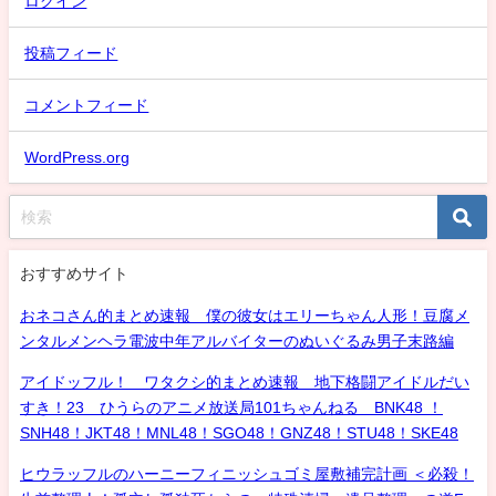
ログイン
投稿フィード
コメントフィード
WordPress.org
おすすめサイト
おネコさん的まとめ速報 僕の彼女はエリーちゃん人形！豆腐メ
ンタルメンヘラ電波中年アルバイターのぬいぐるみ男子末路編
アイドッフル！ ワタクシ的まとめ速報 地下格闘アイドルだい
すき！23 ひうらのアニメ放送局101ちゃんねる BNK48 ！
SNH48！JKT48！MNL48！SGO48！GNZ48！STU48！SKE48
ヒウラッフルのハーニーフィニッシュゴミ屋敷補完計画 ＜必殺！