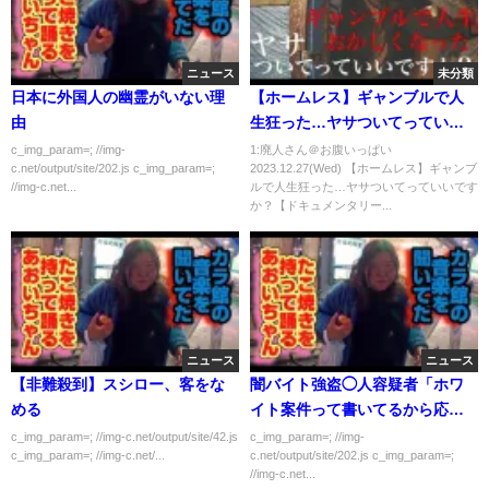
ニュース
未分類
日本に外国人の幽霊がいない理
【ホームレス】ギャンブルで人
由
生狂った…ヤサついてっていい
ですか？【ドキュメンタリー】
c_img_param=; //img-
1:廃人さん＠お腹いっぱい
c.net/output/site/202.js c_img_param=;
2023.12.27(Wed) 【ホームレス】ギャンブ
//img-c.net...
ルで人生狂った…ヤサついてっていいです
か？【ドキュメンタリー...
ニュース
ニュース
【非難殺到】スシロー、客をな
闇バイト強盗◯人容疑者「ホワ
める
イト案件って書いてるから応募
したら闇バイトだった」
c_img_param=; //img-c.net/output/site/42.js
c_img_param=; //img-
c_img_param=; //img-c.net/...
c.net/output/site/202.js c_img_param=;
//img-c.net...