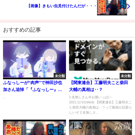
【画像】きもい虫見付けたんだが・・・
おすすめの記事
未分類
未分類
ふなっしーが“肉声”で神田沙也
【関東連合】工藤明夫こと柴田
加さん追悼「『ふなっしー』と
大輔の真相は‥？
呼んでいただけると思ったけ
...
1:名無しさん＠お腹いっぱい
2021.12.01(Wed) 【関東連合】工藤明夫こ
ど…」
と柴田大輔の真相は‥？って動画が話題ら
しいぞ 2:名無しさ...