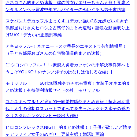
おネコさん的まとめ速報 僕の彼女はエリーちゃん人形！豆腐メ
ンタルメンヘラ電波中年アルバイターのぬいぐるみ男子末路編
スケバン！デカッフルまっくす（デカい強い2次元嫁だいすき子
供部屋おじさんヒロシ之古惑仔的まとめ速報）話題な動画取り上
げMAX！デカいは正義刑事編
アキヨッフル-！ネオニートスケ番長のエキストラ芸能情報局！
（子ども部屋おばさんの自宅警備員的まとめ速報）
[ヨシヨシロッフル-！！-素浪人勇者カツオンの未解決事件簿へよ
うこそYOUKO！のナンノ洋子のはなしは信じるな編）]
モリッフル！ 50代無職独身ガチホモ童貞！女装子オネエ的ま
とめ速報！有益便利情報サイトの杜 モリッフル
ユキユキッフル！ど底辺的一同驚愕騒然まとめ速報！超氷河期世
代！人生の強制ロスカットですべてを失ったキグナス氷子の愛の
クリスタルキングボンビー脱出大作戦
ヒロコンプレックスNIGHT 的まとめ速報！！子供が欲しいど陰キ
ャアラフィフ女子のめざせ！専業主婦！婚活計画編