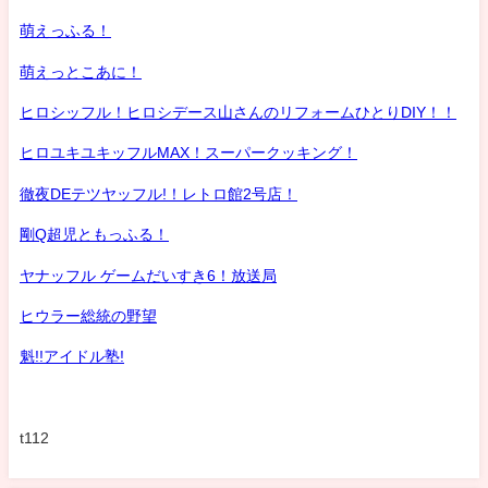
萌えっふる！
萌えっとこあに！
ヒロシッフル！ヒロシデース山さんのリフォームひとりDIY！！
ヒロユキユキッフルMAX！スーパークッキング！
徹夜DEテツヤッフル!！レトロ館2号店！
剛Q超児ともっふる！
ヤナッフル ゲームだいすき6！放送局
ヒウラー総統の野望
魁!!アイドル塾!
t112