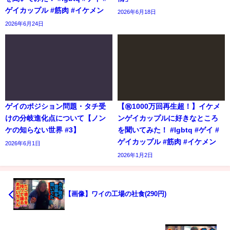
ゲイカップル #筋肉 #イケメン
2026年6月18日
2026年6月24日
ゲイのポジション問題・タチ受
【㊗️1000万回再生超！】イケメ
けの分岐進化点について【ノン
ンゲイカップルに好きなところ
ケの知らない世界 #3】
を聞いてみた！ #lgbtq #ゲイ #
ゲイカップル #筋肉 #イケメン
2026年6月1日
2026年1月2日
【画像】ワイの工場の社食(290円)