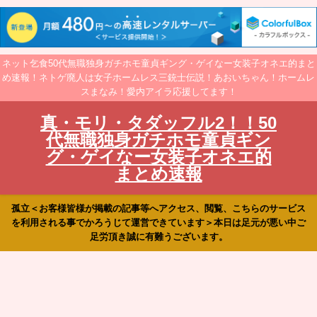
ネット乞食50代無職独身ガチホモ童貞ギング・ゲイなー女装子オネエ的まと
め速報！ネトゲ廃人は女子ホームレス三銃士伝説！あおいちゃん！ホームレ
スまなみ！愛内アイラ応援してます！
真・モリ・タダッフル2！！50
代無職独身ガチホモ童貞ギン
グ・ゲイなー女装子オネエ的
まとめ速報
孤立＜お客様皆様が掲載の記事等へアクセス、閲覧、こちらのサービス
を利用される事でかろうじて運営できています＞本日は足元が悪い中ご
足労頂き誠に有難うございます。