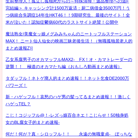
生前整理人！孤立し孤独死からの～特殊清掃・遺品整理への道F
完結編＞ キャッシング計1500万返済：厨二病借金3500万円！う
つ病統合失調症14年生HKT46！！9期研究生、最後のサイト！全
米が泣いた！認知症鬱病60代のラストサイト絶賛！公開中
魔法熟女/美魔女ッ娘メグみみちゃんのニートッフルステーション
MAX！ ニート仙人仙女の映画三昧老後生活！（無職孤独居老人的
まとめ速報Z)]
乙女系腐男子のオカマッフルMAX2- FX！オ・カマトレーダーの
逆襲！！ 極道のオカマたち編（おもしろ動画まとめ速報）
タダッフル！ネトゲ廃人的まとめ速報！！ネット乞食DE2000万
パワーズ！
新・ハゲッフル！哀愁のハゲ男の髪ってるまとめ速報！！激しく
ハゲっTEL？
こじ！コジッフル@！-レズっ娘百合ネエ！こじらせ！50独身処
女のBL腐女子的まとめ速報-
何だ！何が？真・シロッフル！！ 永遠の無職童貞- ぼっちな