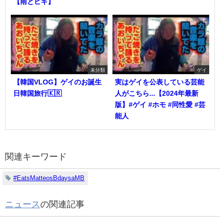
【雨とヒキ】
未分類
ゲイ
【韓国VLOG】ゲイのお誕生
実はゲイを公表している芸能
日韓国旅行🇰🇷
人がこちら...【2024年最新
版】#ゲイ #ホモ #同性愛 #芸
能人
関連キーワード
#EatsMatteosBdaysaMB
ニュース
の関連記事