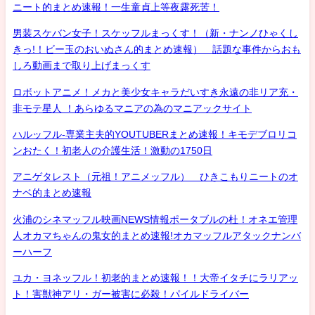
ニート的まとめ速報！一生童貞上等夜露死苦！
男装スケバン女子！スケッフルまっくす！（新・ナンノひゃくし
きっ!！ビー玉のおいぬさん的まとめ速報） 話題な事件からおも
しろ動画まで取り上げまっくす
ロボットアニメ！メカと美少女キャラだいすき永遠の非リア充・
非モテ星人 ！あらゆるマニアの為のマニアックサイト
ハルッフル-専業主夫的YOUTUBERまとめ速報！キモデブロリコ
ンおたく！初老人の介護生活！激動の1750日
アニゲタレスト（元祖！アニメッフル） ひきこもりニートのオ
ナベ的まとめ速報
火浦のシネマッフル映画NEWS情報ポータブルの杜！オネエ管理
人オカマちゃんの鬼女的まとめ速報!オカマッフルアタックナンバ
ーハーフ
ユカ・ヨネッフル！初老的まとめ速報！！大帝イタチにラリアッ
ト！害獣神アリ・ガー被害に必殺！パイルドライバー