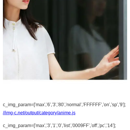
c_img_param=['max','6','3','80','normal','FFFFFF','on','sp','9'];
//img-c.net/output/category/anime.js
c_img_param=['max','3','1','0','list','0009FF','off','pc','14'];