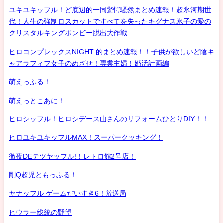
ユキユキッフル！ど底辺的一同驚愕騒然まとめ速報！超氷河期世
代！人生の強制ロスカットですべてを失ったキグナス氷子の愛の
クリスタルキングボンビー脱出大作戦
ヒロコンプレックスNIGHT 的まとめ速報！！子供が欲しいど陰キ
ャアラフィフ女子のめざせ！専業主婦！婚活計画編
萌えっふる！
萌えっとこあに！
ヒロシッフル！ヒロシデース山さんのリフォームひとりDIY！！
ヒロユキユキッフルMAX！スーパークッキング！
徹夜DEテツヤッフル!！レトロ館2号店！
剛Q超児ともっふる！
ヤナッフル ゲームだいすき6！放送局
ヒウラー総統の野望