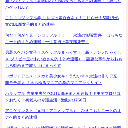
新・ハゲッフル！哀愁のハゲ男の髪ってるまとめ速報！！激しく
ハゲっTEL？
こじ！コジッフル@！-レズっ娘百合ネエ！こじらせ！50独身処
女のBL腐女子的まとめ速報-
何だ！何が？真・シロッフル！！ 永遠の無職童貞- ぼっちな
ニート的まとめ速報！一生童貞上等夜露死苦！
男装スケバン女子！スケッフルまっくす！（新・ナンノひゃくし
きっ!！ビー玉のおいぬさん的まとめ速報） 話題な事件からおも
しろ動画まで取り上げまっくす
ロボットアニメ！メカと美少女キャラだいすき永遠の非リア充・
非モテ星人 ！あらゆるマニアの為のマニアックサイト
ハルッフル-専業主夫的YOUTUBERまとめ速報！キモデブロリコ
ンおたく！初老人の介護生活！激動の1750日
アニゲタレスト（元祖！アニメッフル） ひきこもりニートのオ
ナベ的まとめ速報
火浦のシネマッフル映画NEWS情報ポータブルの杜！オネエ管理