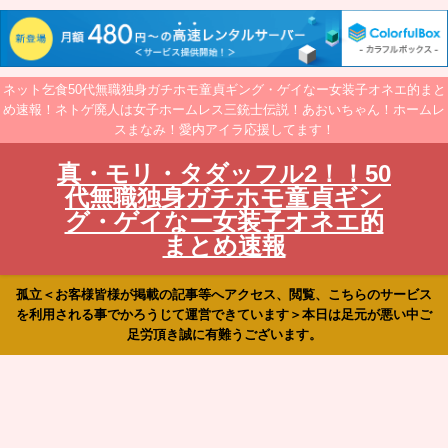
ネット乞食50代無職独身ガチホモ童貞ギング・ゲイなー女装子オネエ的まと
め速報！ネトゲ廃人は女子ホームレス三銃士伝説！あおいちゃん！ホームレ
スまなみ！愛内アイラ応援してます！
真・モリ・タダッフル2！！50
代無職独身ガチホモ童貞ギン
グ・ゲイなー女装子オネエ的
まとめ速報
孤立＜お客様皆様が掲載の記事等へアクセス、閲覧、こちらのサービス
を利用される事でかろうじて運営できています＞本日は足元が悪い中ご
足労頂き誠に有難うございます。