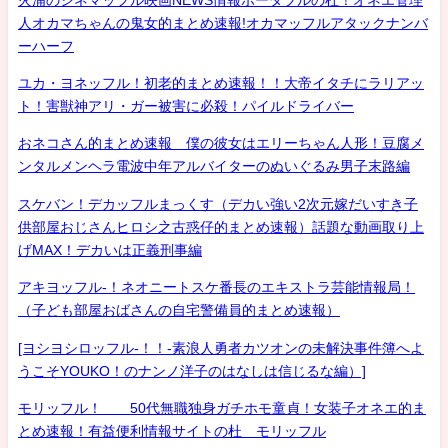
人オカマちゃんの鬼女的まとめ速報!オカマッフルアタックナンバ
ーハーフ
ユカ・ヨネッフル！初老的まとめ速報！！大帝イタチにラリアッ
ト！害獣神アリ・ガー被害に必殺！パイルドライバー
おネコさん的まとめ速報 僕の彼女はエリーちゃん人形！豆腐メ
ンタルメンヘラ電波中年アルバイターのぬいぐるみ男子末路編
スケバン！デカッフルまっくす（デカい強い2次元嫁だいすき子
供部屋おじさんヒロシ之古惑仔的まとめ速報）話題な動画取り上
げMAX！デカいは正義刑事編
アキヨッフル-！ネオニートスケ番長のエキストラ芸能情報局！
（子ども部屋おばさんの自宅警備員的まとめ速報）
[ヨシヨシロッフル-！！-素浪人勇者カツオンの未解決事件簿へよ
うこそYOUKO！のナンノ洋子のはなしは信じるな編）]
モリッフル！ 50代無職独身ガチホモ童貞！女装子オネエ的ま
とめ速報！有益便利情報サイトの杜 モリッフル