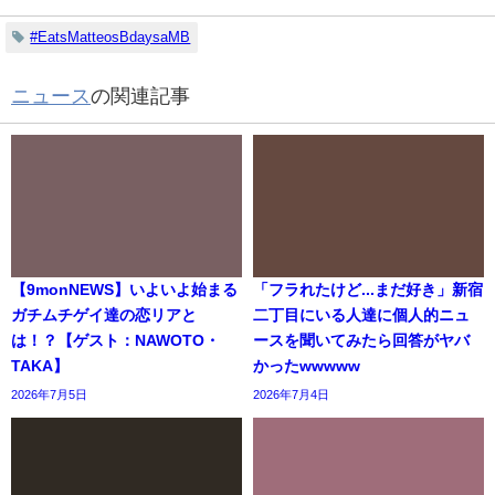
#EatsMatteosBdaysaMB
ニュース
の関連記事
【9monNEWS】いよいよ始まる
「フラれたけど...まだ好き」新宿
ガチムチゲイ達の恋リアと
二丁目にいる人達に個人的ニュ
は！？【ゲスト：NAWOTO・
ースを聞いてみたら回答がヤバ
TAKA】
かったwwwww
2026年7月5日
2026年7月4日