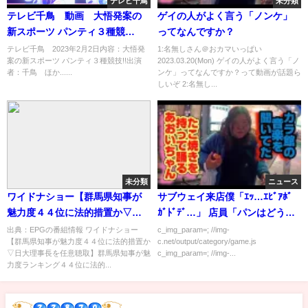
テレビ千鳥
未分類
テレビ千鳥 動画 大悟発案の
ゲイの人がよく言う「ノンケ」
新スポーツ パンティ３種競
ってなんですか？
技!! 2月2日
テレビ千鳥 2023年2月2日内容：大悟発
1:名無しさん＠おカマいっぱい
案の新スポーツ パンティ３種競技!!出演
2023.03.20(Mon) ゲイの人がよく言う「ノ
者：千鳥 ほか......
ンケ」ってなんですか？って動画が話題ら
しいぞ 2:名無し...
未分類
ニュース
ワイドナショー【群馬県知事が
サブウェイ来店僕「ｴｯ…ｴﾋﾞｱﾎﾞ
魅力度４４位に法的措置か▽日
ｶﾞﾄﾞﾃﾞ…」 店員「パンはどうさ
大理事長を任意聴取】[字]…の番
れますか？」 僕「あっあっ、あ
出典：EPGの番組情報 ワイドナショー
c_img_param=; //img-
【群馬県知事が魅力度４４位に法的措置か
c.net/output/category/game.js
組内容解析まとめ
っ」
▽日大理事長を任意聴取】群馬県知事が魅
c_img_param=; //img-...
力度ランキング４４位に法的...