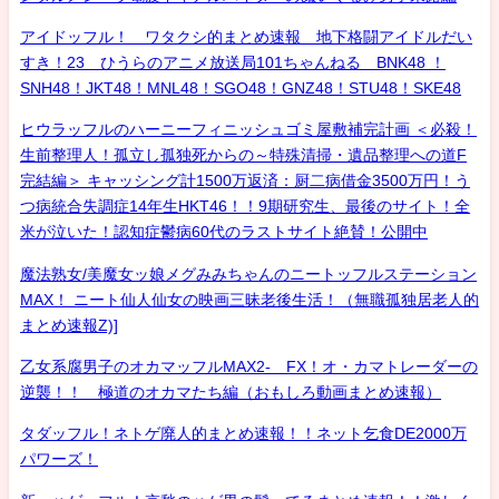
アイドッフル！ ワタクシ的まとめ速報 地下格闘アイドルだい
すき！23 ひうらのアニメ放送局101ちゃんねる BNK48 ！
SNH48！JKT48！MNL48！SGO48！GNZ48！STU48！SKE48
ヒウラッフルのハーニーフィニッシュゴミ屋敷補完計画 ＜必殺！
生前整理人！孤立し孤独死からの～特殊清掃・遺品整理への道F
完結編＞ キャッシング計1500万返済：厨二病借金3500万円！う
つ病統合失調症14年生HKT46！！9期研究生、最後のサイト！全
米が泣いた！認知症鬱病60代のラストサイト絶賛！公開中
魔法熟女/美魔女ッ娘メグみみちゃんのニートッフルステーション
MAX！ ニート仙人仙女の映画三昧老後生活！（無職孤独居老人的
まとめ速報Z)]
乙女系腐男子のオカマッフルMAX2- FX！オ・カマトレーダーの
逆襲！！ 極道のオカマたち編（おもしろ動画まとめ速報）
タダッフル！ネトゲ廃人的まとめ速報！！ネット乞食DE2000万
パワーズ！