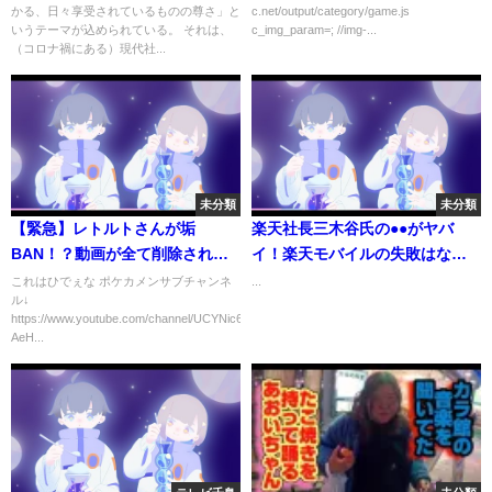
かる、日々享受されているものの尊さ」と
c.net/output/category/game.js
いうテーマが込められている。 それは、
c_img_param=; //img-...
（コロナ禍にある）現代社...
未分類
未分類
【緊急】レトルトさんが垢
楽天社長三木谷氏の●●がヤバ
BAN！？動画が全て削除されて
イ！楽天モバイルの失敗はなん
とんでもない事に…なんでBAN
だったのか。菅総理による圧力
これはひでぇな ポケカメンサブチャンネ
...
ル↓
されたか理由を教えます…
も？docomo/au/SoftBank#ガー
https://www.youtube.com/channel/UCYNic6EiLQr-
シー
AeH...