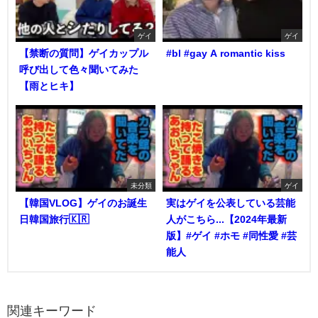
ゲイ
ゲイ
【禁断の質問】ゲイカップル
#bl #gay A romantic kiss
呼び出して色々聞いてみた
【雨とヒキ】
未分類
ゲイ
【韓国VLOG】ゲイのお誕生
実はゲイを公表している芸能
日韓国旅行🇰🇷
人がこちら...【2024年最新
版】#ゲイ #ホモ #同性愛 #芸
能人
関連キーワード