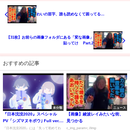
わいの苗字、誰も読めなくて困ってる…
【31枚】お前らの画像フォルダにある「変な画像」
貼ってけ Part.2
おすすめの記事
未分類
ニュース
『日本沈没2020』スペシャル
【画像】綾波レイみたいな街、
PV「シズマヌキボウ｣ Full ver. -
見つかる
NETFLIX
『日本沈没2020』には「失って初めてわ
c_img_param=; //img-