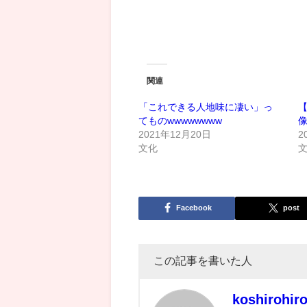
関連
「これできる人地味に凄い」っ
てものwwwwwwww
2021年12月20日
2
文化
Facebook
post
この記事を書いた人
koshirohir