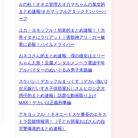
ルの杜！オネエ管理人オカマちゃんの鬼女的
まとめ速報!オカマッフルアタックナンバーハ
ーフ
ユカ・ヨネッフル！初老的まとめ速報！！大
帝イタチにラリアット！害獣神アリ・ガー被
害に必殺！パイルドライバー
おネコさん的まとめ速報 僕の彼女はエリー
ちゃん人形！豆腐メンタルメンヘラ電波中年
アルバイターのぬいぐるみ男子末路編
スケバン！デカッフルまっくす（デカい強い2
次元嫁だいすき子供部屋おじさんヒロシ之古
惑仔的まとめ速報）話題な動画取り上げ
MAX！デカいは正義刑事編
アキヨッフル-！ネオニートスケ番長のエキス
トラ芸能情報局！（子ども部屋おばさんの自
宅警備員的まとめ速報）