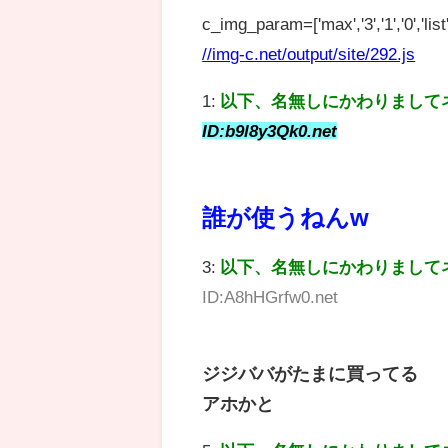
c_img_param=['max','3','1','0','list',
//img-c.net/output/site/292.js
1:
以下、名無しにかわりまして
ID:b9l8y3Qk0.net
誰が使うねんw
3:
以下、名無しにかわりまして
ID:A8hHGrfw0.net
ジジババがたまに買ってる
アホかと