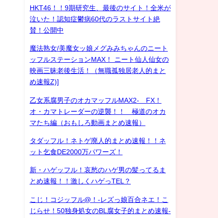
HKT46！！9期研究生、最後のサイト！全米が
泣いた！認知症鬱病60代のラストサイト絶
賛！公開中
魔法熟女/美魔女ッ娘メグみみちゃんのニート
ッフルステーションMAX！ ニート仙人仙女の
映画三昧老後生活！（無職孤独居老人的まと
め速報Z)]
乙女系腐男子のオカマッフルMAX2- FX！
オ・カマトレーダーの逆襲！！ 極道のオカ
マたち編（おもしろ動画まとめ速報）
タダッフル！ネトゲ廃人的まとめ速報！！ネ
ット乞食DE2000万パワーズ！
新・ハゲッフル！哀愁のハゲ男の髪ってるま
とめ速報！！激しくハゲっTEL？
こじ！コジッフル@！-レズっ娘百合ネエ！こ
じらせ！50独身処女のBL腐女子的まとめ速報-