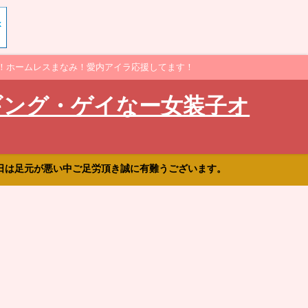
！ホームレスまなみ！愛内アイラ応援してます！
ギング・ゲイなー女装子オ
日は足元が悪い中ご足労頂き誠に有難うございます。