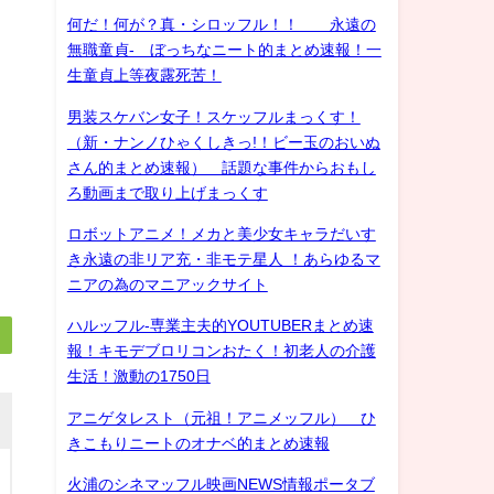
何だ！何が？真・シロッフル！！ 永遠の
無職童貞- ぼっちなニート的まとめ速報！一
生童貞上等夜露死苦！
男装スケバン女子！スケッフルまっくす！
（新・ナンノひゃくしきっ!！ビー玉のおいぬ
さん的まとめ速報） 話題な事件からおもし
ろ動画まで取り上げまっくす
ロボットアニメ！メカと美少女キャラだいす
き永遠の非リア充・非モテ星人 ！あらゆるマ
ニアの為のマニアックサイト
ハルッフル-専業主夫的YOUTUBERまとめ速
報！キモデブロリコンおたく！初老人の介護
生活！激動の1750日
アニゲタレスト（元祖！アニメッフル） ひ
きこもりニートのオナベ的まとめ速報
火浦のシネマッフル映画NEWS情報ポータブ