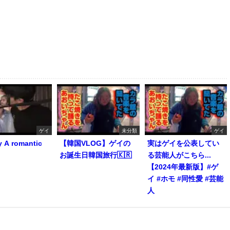
ゲイ
未分類
ゲイ
y A romantic
【韓国VLOG】ゲイの
実はゲイを公表してい
お誕生日韓国旅行🇰🇷
る芸能人がこちら...
【2024年最新版】#ゲ
イ #ホモ #同性愛 #芸能
人