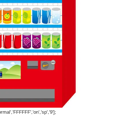
rmal','FFFFFF','on','sp','9'];