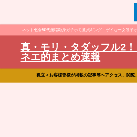
ネット乞食50代無職独身ガチホモ童貞ギング・ゲイなー女装子
真・モリ・タダッフル2！
ネエ的まとめ速報
孤立＜お客様皆様が掲載の記事等へアクセス、閲覧