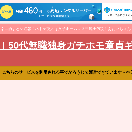
オネエ的まとめ速報！ネトゲ廃人は女子ホームレス三銃士伝説！あおいちゃん
！50代無職独身ガチホモ童貞
、こちらのサービスを利用される事でかろうじて運営できています＞本