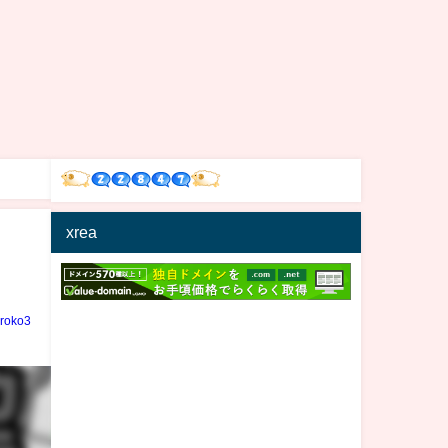
xrea
iroko3