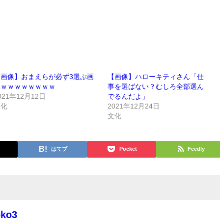
【画像】おまえらが必ず3選ぶ画
【画像】ハローキティさん「仕
像ｗｗｗｗｗｗｗｗ
事を選ばない？むしろ全部選ん
021年12月12日
でるんだよ」
文化
2021年12月24日
文化
はてブ
Pocket
Feedly
oko3