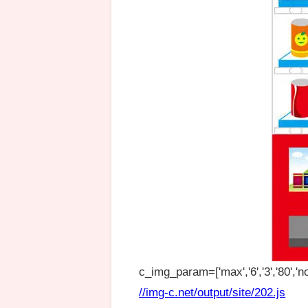
c_img_param=['max','6','3','80','no
//img-c.net/output/site/202.js