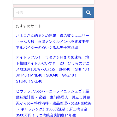
おすすめサイト
おネコさん的まとめ速報 僕の彼女はエリー
ちゃん人形！豆腐メンタルメンヘラ電波中年
アルバイターのぬいぐるみ男子末路編
アイドッフル！ ワタクシ的まとめ速報 地
下格闘アイドルだいすき！23 ひうらのアニ
メ放送局101ちゃんねる BNK48 ！SNH48！
JKT48！MNL48！SGO48！GNZ48！
STU48！SKE48
ヒウラッフルのハーニーフィニッシュゴミ屋
敷補完計画 ＜必殺！生前整理人！孤立し孤独
死からの～特殊清掃・遺品整理への道F完結編
＞ キャッシング計1500万返済：厨二病借金
3500万円！うつ病統合失調症14年生