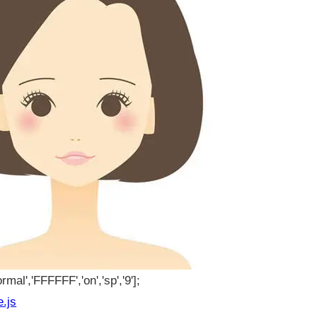
rmal','FFFFFF','on','sp','9'];
e.js