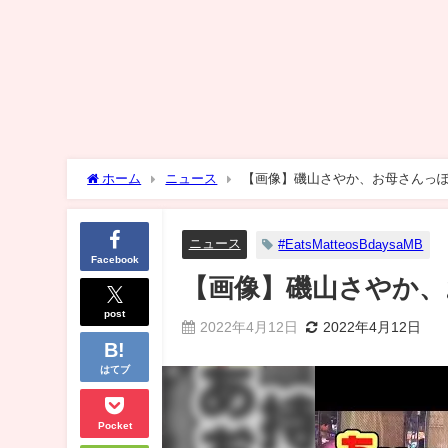
ホーム
ニュース
【画像】磯山さやか、お母さんっ
ニュース
#EatsMatteosBdaysaMB
Facebook
【画像】磯山さやか、
post
2022年4月12日
2022年4月12日
はてブ
Pocket