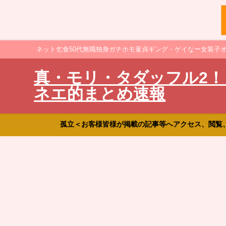
ネット乞食50代無職独身ガチホモ童貞ギング・ゲイなー女装子
真・モリ・タダッフル2！
ネエ的まとめ速報
孤立＜お客様皆様が掲載の記事等へアクセス、閲覧