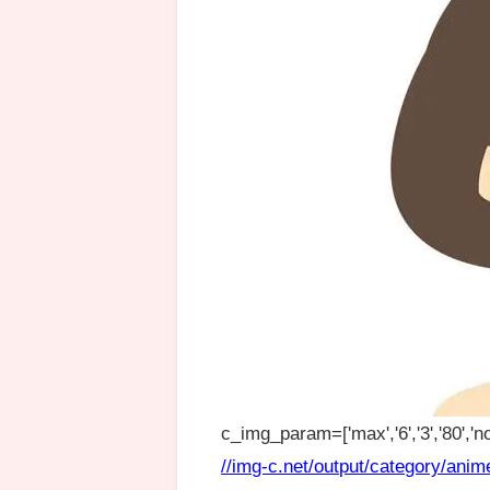
c_img_param=['max','6','3','80','no
//img-c.net/output/category/anim