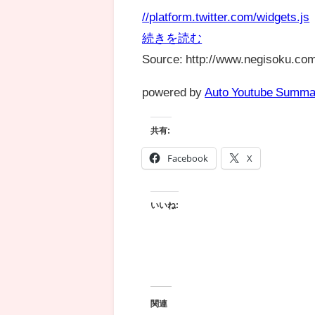
//platform.twitter.com/widgets.js
続きを読む
Source: http://www.negisoku.com
powered by
Auto Youtube Summa
共有:
Facebook
X
いいね:
関連