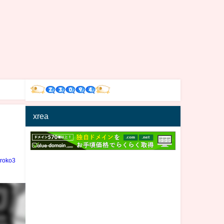
xrea
iroko3