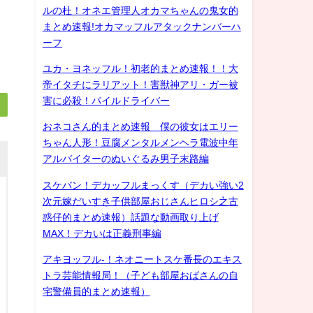
ルの杜！オネエ管理人オカマちゃんの鬼女的
まとめ速報!オカマッフルアタックナンバーハ
ーフ
ユカ・ヨネッフル！初老的まとめ速報！！大
帝イタチにラリアット！害獣神アリ・ガー被
害に必殺！パイルドライバー
おネコさん的まとめ速報 僕の彼女はエリー
ちゃん人形！豆腐メンタルメンヘラ電波中年
アルバイターのぬいぐるみ男子末路編
スケバン！デカッフルまっくす（デカい強い2
次元嫁だいすき子供部屋おじさんヒロシ之古
惑仔的まとめ速報）話題な動画取り上げ
MAX！デカいは正義刑事編
アキヨッフル-！ネオニートスケ番長のエキス
トラ芸能情報局！（子ども部屋おばさんの自
宅警備員的まとめ速報）