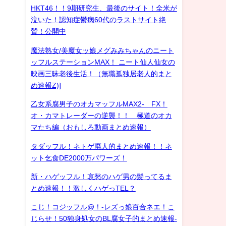
HKT46！！9期研究生、最後のサイト！全米が
泣いた！認知症鬱病60代のラストサイト絶
賛！公開中
魔法熟女/美魔女ッ娘メグみみちゃんのニート
ッフルステーションMAX！ ニート仙人仙女の
映画三昧老後生活！（無職孤独居老人的まと
め速報Z)]
乙女系腐男子のオカマッフルMAX2- FX！
オ・カマトレーダーの逆襲！！ 極道のオカ
マたち編（おもしろ動画まとめ速報）
タダッフル！ネトゲ廃人的まとめ速報！！ネ
ット乞食DE2000万パワーズ！
新・ハゲッフル！哀愁のハゲ男の髪ってるま
とめ速報！！激しくハゲっTEL？
こじ！コジッフル@！-レズっ娘百合ネエ！こ
じらせ！50独身処女のBL腐女子的まとめ速報-