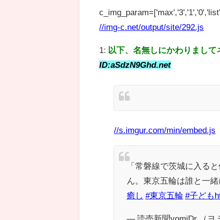
c_img_param=['max','3','1','0','list',
//img-c.net/output/site/292.js
1:
以下、名無しにかわりまして
ID:aSdzN9Ghd.net
//s.imgur.com/min/embed.js
「常磐線で茨城に入ると
ん。東京五輪は誰と一緒
癒し
#東京五輪
#子ども
h
— 読売新聞yomiDr.（ヨ