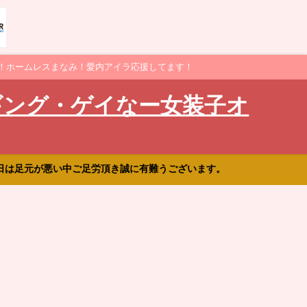
！ホームレスまなみ！愛内アイラ応援してます！
ギング・ゲイなー女装子オ
日は足元が悪い中ご足労頂き誠に有難うございます。