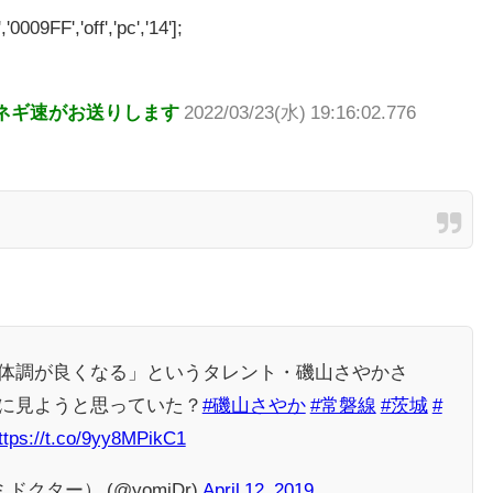
'0009FF','off','pc','14'];
ネギ速がお送りします
2022/03/23(水) 19:16:02.776
体調が良くなる」というタレント・磯山さやかさ
に見ようと思っていた？
#磯山さやか
#常磐線
#茨城
#
ttps://t.co/9yy8MPikC1
ミドクター） (@yomiDr)
April 12, 2019