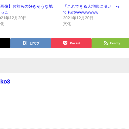
【画像】お前らの好きそうな地
「これできる人地味に凄い」っ
味っこ
てものwwwwwwww
021年12月20日
2021年12月20日
文化
文化
はてブ
Pocket
Feedly
oko3