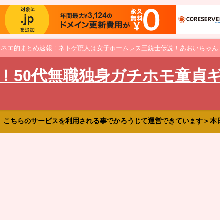
オネエ的まとめ速報！ネトゲ廃人は女子ホームレス三銃士伝説！あおいちゃん
！50代無職独身ガチホモ童貞
、こちらのサービスを利用される事でかろうじて運営できています＞本