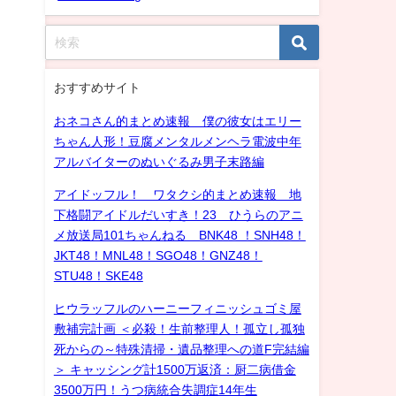
おすすめサイト
おネコさん的まとめ速報 僕の彼女はエリー
ちゃん人形！豆腐メンタルメンヘラ電波中年
アルバイターのぬいぐるみ男子末路編
アイドッフル！ ワタクシ的まとめ速報 地
下格闘アイドルだいすき！23 ひうらのアニ
メ放送局101ちゃんねる BNK48 ！SNH48！
JKT48！MNL48！SGO48！GNZ48！
STU48！SKE48
ヒウラッフルのハーニーフィニッシュゴミ屋
敷補完計画 ＜必殺！生前整理人！孤立し孤独
死からの～特殊清掃・遺品整理への道F完結編
＞ キャッシング計1500万返済：厨二病借金
3500万円！うつ病統合失調症14年生