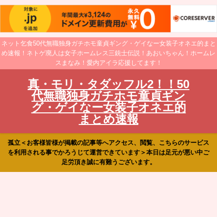
ネット乞食50代無職独身ガチホモ童貞ギング・ゲイなー女装子オネエ的まと
め速報！ネトゲ廃人は女子ホームレス三銃士伝説！あおいちゃん！ホームレ
スまなみ！愛内アイラ応援してます！
真・モリ・タダッフル2！！50
代無職独身ガチホモ童貞ギン
グ・ゲイなー女装子オネエ的
まとめ速報
孤立＜お客様皆様が掲載の記事等へアクセス、閲覧、こちらのサービス
を利用される事でかろうじて運営できています＞本日は足元が悪い中ご
足労頂き誠に有難うございます。