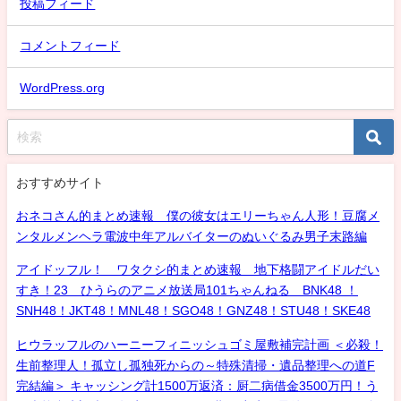
投稿フィード
コメントフィード
WordPress.org
おすすめサイト
おネコさん的まとめ速報 僕の彼女はエリーちゃん人形！豆腐メ
ンタルメンヘラ電波中年アルバイターのぬいぐるみ男子末路編
アイドッフル！ ワタクシ的まとめ速報 地下格闘アイドルだい
すき！23 ひうらのアニメ放送局101ちゃんねる BNK48 ！
SNH48！JKT48！MNL48！SGO48！GNZ48！STU48！SKE48
ヒウラッフルのハーニーフィニッシュゴミ屋敷補完計画 ＜必殺！
生前整理人！孤立し孤独死からの～特殊清掃・遺品整理への道F
完結編＞ キャッシング計1500万返済：厨二病借金3500万円！う