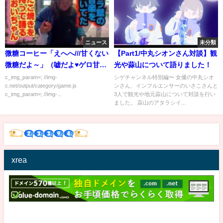
ニュース
未分類
微糖コーヒー「えへへ///甘くない
【Part1/中丸シオンさん対談】観
微糖だよ～」（嘘だよ♥ゲロ甘だ
光や蒜山について語りました！
よ♥）
c_img_param=; //img-
シゲチャンネル特別編〜 女優の中丸シオ
c.net/output/category/game.js
ンさん、インフルエンサーのいさこさんと
c_img_param=; //img-...
3人で観光や地元蒜山について対談を行い
ました。 蒜山のアタラシイ...
xrea