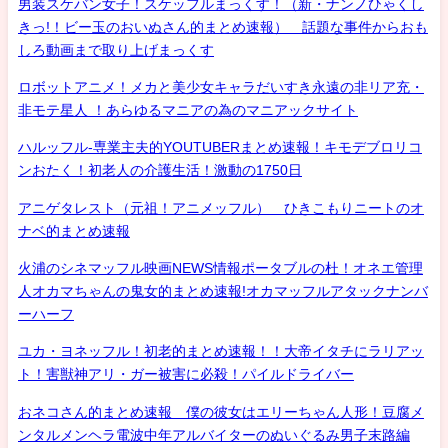
男装スケバン女子！スケッフルまっくす！（新・ナンノひゃくし
きっ!！ビー玉のおいぬさん的まとめ速報） 話題な事件からおも
しろ動画まで取り上げまっくす
ロボットアニメ！メカと美少女キャラだいすき永遠の非リア充・
非モテ星人 ！あらゆるマニアの為のマニアックサイト
ハルッフル-専業主夫的YOUTUBERまとめ速報！キモデブロリコ
ンおたく！初老人の介護生活！激動の1750日
アニゲタレスト（元祖！アニメッフル） ひきこもりニートのオ
ナベ的まとめ速報
火浦のシネマッフル映画NEWS情報ポータブルの杜！オネエ管理
人オカマちゃんの鬼女的まとめ速報!オカマッフルアタックナンバ
ーハーフ
ユカ・ヨネッフル！初老的まとめ速報！！大帝イタチにラリアッ
ト！害獣神アリ・ガー被害に必殺！パイルドライバー
おネコさん的まとめ速報 僕の彼女はエリーちゃん人形！豆腐メ
ンタルメンヘラ電波中年アルバイターのぬいぐるみ男子末路編