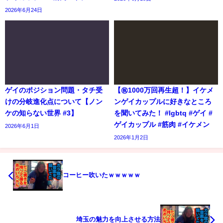
2026年6月24日
ゲイのポジション問題・タチ受
【㊗️1000万回再生超！】イケメ
けの分岐進化点について【ノン
ンゲイカップルに好きなところ
ケの知らない世界 #3】
を聞いてみた！ #lgbtq #ゲイ #
ゲイカップル #筋肉 #イケメン
2026年6月1日
2026年1月2日
コーヒー吹いたｗｗｗｗｗ
埼玉の魅力を向上させる方法