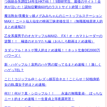
つ病統合失調症14年生HKT46！！9期研究生、最後のサイト！全
米が泣いた！認知症鬱病60代のラストサイト絶賛！公開中
魔法熟女/美魔女ッ娘メグみみちゃんのニートッフルステーション
MAX！ ニート仙人仙女の映画三昧老後生活！（無職孤独居老人的
まとめ速報Z)]
乙女系腐男子のオカマッフルMAX2- FX！オ・カマトレーダーの
逆襲！！ 極道のオカマたち編（おもしろ動画まとめ速報）
タダッフル！ネトゲ廃人的まとめ速報！！ネット乞食DE2000万
パワーズ！
新・ハゲッフル！哀愁のハゲ男の髪ってるまとめ速報！！激しく
ハゲっTEL？
こじ！コジッフル@！-レズっ娘百合ネエ！こじらせ！50独身処
女のBL腐女子的まとめ速報-
何だ！何が？真・シロッフル！！ 永遠の無職童貞- ぼっちな
ニート的まとめ速報！一生童貞上等夜露死苦！