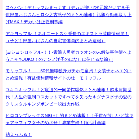
スケバン！デカッフルまっくす（デカい強い2次元嫁だいすき子
供部屋おじさんヒロシ之古惑仔的まとめ速報）話題な動画取り上
げMAX！デカいは正義刑事編
アキヨッフル-！ネオニートスケ番長のエキストラ芸能情報局！
（子ども部屋おばさんの自宅警備員的まとめ速報）
[ヨシヨシロッフル-！！-素浪人勇者カツオンの未解決事件簿へよ
うこそYOUKO！のナンノ洋子のはなしは信じるな編）]
モリッフル！ 50代無職独身ガチホモ童貞！女装子オネエ的ま
とめ速報！有益便利情報サイトの杜 モリッフル
ユキユキッフル！ど底辺的一同驚愕騒然まとめ速報！超氷河期世
代！人生の強制ロスカットですべてを失ったキグナス氷子の愛の
クリスタルキングボンビー脱出大作戦
ヒロコンプレックスNIGHT 的まとめ速報！！子供が欲しいど陰キ
ャアラフィフ女子のめざせ！専業主婦！婚活計画編
萌えっふる！