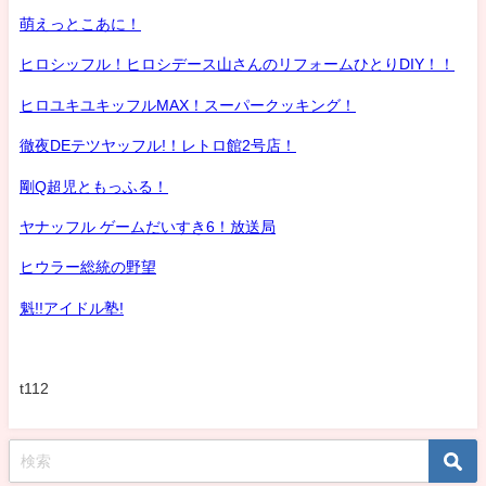
萌えっとこあに！
ヒロシッフル！ヒロシデース山さんのリフォームひとりDIY！！
ヒロユキユキッフルMAX！スーパークッキング！
徹夜DEテツヤッフル!！レトロ館2号店！
剛Q超児ともっふる！
ヤナッフル ゲームだいすき6！放送局
ヒウラー総統の野望
魁!!アイドル塾!
t112