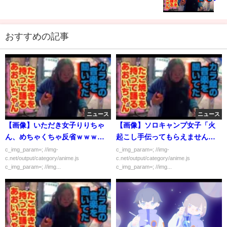
おすすめの記事
ニュース
ニュース
【画像】いただき女子りりちゃ
【画像】ソロキャンプ女子「火
ん、めちゃくちゃ反省ｗｗｗｗ
起こし手伝ってもらえません
ｗ
か？」←どうする？
c_img_param=; //img-
c_img_param=; //img-
c.net/output/category/anime.js
c.net/output/category/anime.js
c_img_param=; //img...
c_img_param=; //img...