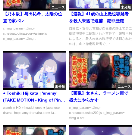
ニュース
未分類
【乃木坂】与田祐希、太陽の位
【速報】41歳の山上徹也容疑者
置で家バレ
を殺人未遂で逮捕 犯罪歴確認
なし
c_img_param=; //img-
自民党・安倍元首相が奈良市の路上で男に
c.net/output/category/anime.js
街頭演説中に銃撃された事件で、警察当局
c_img_param=; //img...
によると、殺人未遂の現行犯で逮捕された
のは、山上徹也容疑者で、4...
未分類
ニュース
● Toshiki Hijikata | 'enemy'
【画像】女さん、ラーメン屋で
(FAKE MOTION - King of Ping
盛大にやらかす
Pong FMV)
watch in HD + headphones ■ japanese
c_img_param=; //img-
drama: https://mydramalist.com/-fa...
c.net/output/site/202.js c_img_param=;
//img-c.net...