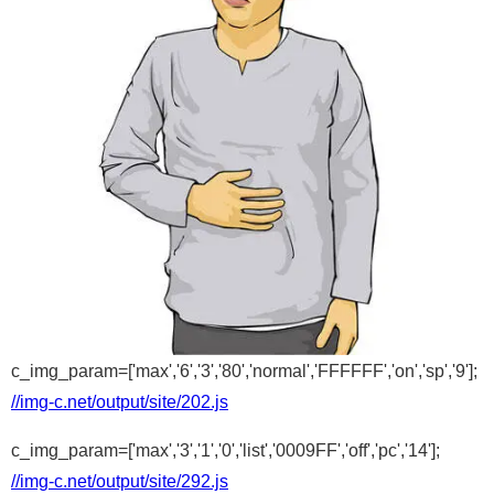
c_img_param=['max','6','3','80','normal','FFFFFF','on','sp','9'];
//img-c.net/output/site/202.js
c_img_param=['max','3','1','0','list','0009FF','off','pc','14'];
//img-c.net/output/site/292.js