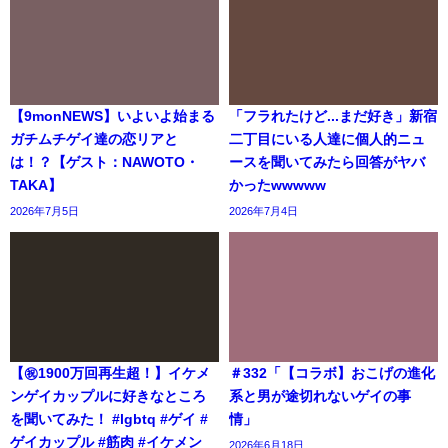
【9monNEWS】いよいよ始まる
「フラれたけど...まだ好き」新宿
ガチムチゲイ達の恋リアと
二丁目にいる人達に個人的ニュ
は！？【ゲスト：NAWOTO・
ースを聞いてみたら回答がヤバ
TAKA】
かったwwwww
2026年7月5日
2026年7月4日
【㊗️1900万回再生超！】イケメ
＃332「【コラボ】おこげの進化
ンゲイカップルに好きなところ
系と男が途切れないゲイの事
を聞いてみた！ #lgbtq #ゲイ #
情」
ゲイカップル #筋肉 #イケメン
2026年6月18日