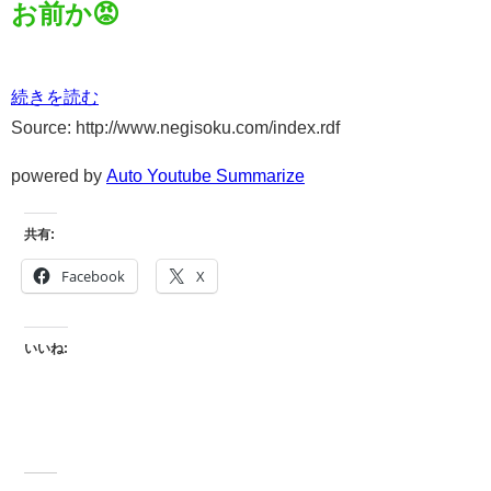
お前か😡
続きを読む
Source: http://www.negisoku.com/index.rdf
powered by
Auto Youtube Summarize
共有:
Facebook
X
いいね: