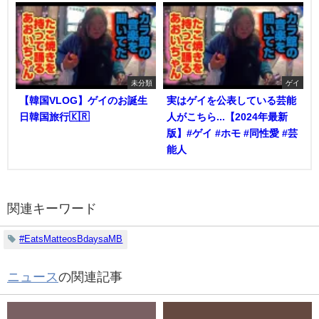
未分類
ゲイ
【韓国VLOG】ゲイのお誕生
実はゲイを公表している芸能
日韓国旅行🇰🇷
人がこちら...【2024年最新
版】#ゲイ #ホモ #同性愛 #芸
能人
関連キーワード
#EatsMatteosBdaysaMB
ニュース
の関連記事