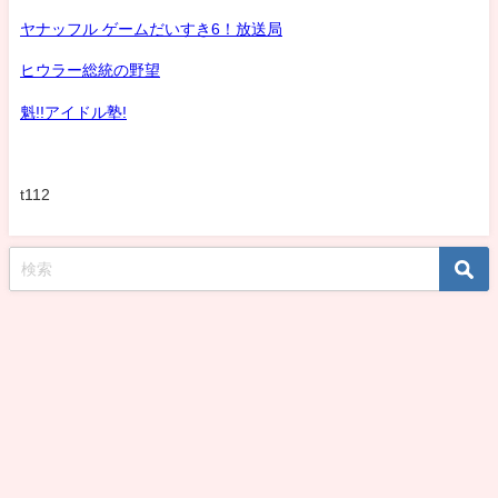
ヤナッフル ゲームだいすき6！放送局
ヒウラー総統の野望
魁!!アイドル塾!
t112