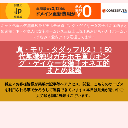
ネット乞食50代無職独身ガチホモ童貞ギング・ゲイなー女装子オネエ的まと
め速報！ネトゲ廃人は女子ホームレス三銃士伝説！あおいちゃん！ホームレ
スまなみ！愛内アイラ応援してます！
真・モリ・タダッフル2！！50
代無職独身ガチホモ童貞ギン
グ・ゲイなー女装子オネエ的
まとめ速報
孤立＜お客様皆様が掲載の記事等へアクセス、閲覧、こちらのサービス
を利用される事でかろうじて運営できています＞本日は足元が悪い中ご
足労頂き誠に有難うございます。