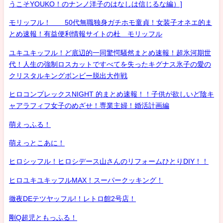
うこそYOUKO！のナンノ洋子のはなしは信じるな編）]
モリッフル！ 50代無職独身ガチホモ童貞！女装子オネエ的ま
とめ速報！有益便利情報サイトの杜 モリッフル
ユキユキッフル！ど底辺的一同驚愕騒然まとめ速報！超氷河期世
代！人生の強制ロスカットですべてを失ったキグナス氷子の愛の
クリスタルキングボンビー脱出大作戦
ヒロコンプレックスNIGHT 的まとめ速報！！子供が欲しいど陰キ
ャアラフィフ女子のめざせ！専業主婦！婚活計画編
萌えっふる！
萌えっとこあに！
ヒロシッフル！ヒロシデース山さんのリフォームひとりDIY！！
ヒロユキユキッフルMAX！スーパークッキング！
徹夜DEテツヤッフル!！レトロ館2号店！
剛Q超児ともっふる！