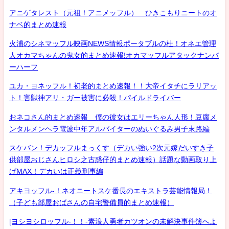
アニゲタレスト（元祖！アニメッフル） ひきこもりニートのオ
ナベ的まとめ速報
火浦のシネマッフル映画NEWS情報ポータブルの杜！オネエ管理
人オカマちゃんの鬼女的まとめ速報!オカマッフルアタックナンバ
ーハーフ
ユカ・ヨネッフル！初老的まとめ速報！！大帝イタチにラリアッ
ト！害獣神アリ・ガー被害に必殺！パイルドライバー
おネコさん的まとめ速報 僕の彼女はエリーちゃん人形！豆腐メ
ンタルメンヘラ電波中年アルバイターのぬいぐるみ男子末路編
スケバン！デカッフルまっくす（デカい強い2次元嫁だいすき子
供部屋おじさんヒロシ之古惑仔的まとめ速報）話題な動画取り上
げMAX！デカいは正義刑事編
アキヨッフル-！ネオニートスケ番長のエキストラ芸能情報局！
（子ども部屋おばさんの自宅警備員的まとめ速報）
[ヨシヨシロッフル-！！-素浪人勇者カツオンの未解決事件簿へよ