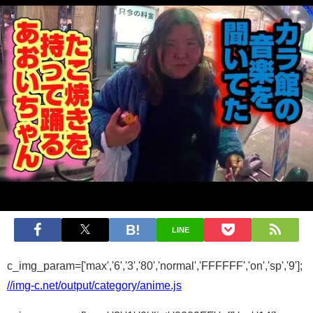
LINE
c_img_param=['max','6','3','80','normal','FFFFFF','on','sp','9'];
//img-c.net/output/category/anime.js