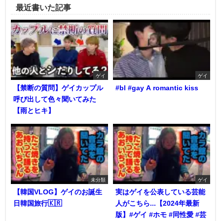
最近書いた記事
ゲイ
ゲイ
【禁断の質問】ゲイカップル
#bl #gay A romantic kiss
呼び出して色々聞いてみた
【雨とヒキ】
未分類
ゲイ
【韓国VLOG】ゲイのお誕生
実はゲイを公表している芸能
日韓国旅行🇰🇷
人がこちら...【2024年最新
版】#ゲイ #ホモ #同性愛 #芸