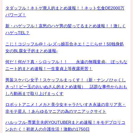
タダッフル！ネトゲ廃人的まとめ速報！！ネット乞食DE2000万
パワーズ！
新・ハゲッフル！哀愁のハゲ男の髪ってるまとめ速報！！激しく
ハゲっTEL？
こじ！コジッフル@！-レズっ娘百合ネエ！こじらせ！50独身処
女のBL腐女子的まとめ速報-
何だ！何が？真・シロッフル！！ 永遠の無職童貞- ぼっちな
ニート的まとめ速報！一生童貞上等夜露死苦！
男装スケバン女子！スケッフルまっくす！（新・ナンノひゃくし
きっ!！ビー玉のおいぬさん的まとめ速報） 話題な事件からおも
しろ動画まで取り上げまっくす
ロボットアニメ！メカと美少女キャラだいすき永遠の非リア充・
非モテ星人 ！あらゆるマニアの為のマニアックサイト
ハルッフル-専業主夫的YOUTUBERまとめ速報！キモデブロリコ
ンおたく！初老人の介護生活！激動の1750日