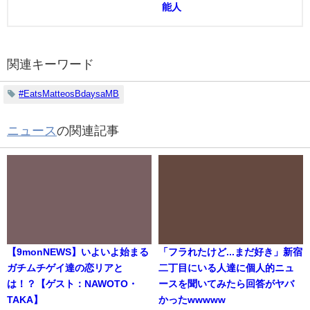
能人
関連キーワード
#EatsMatteosBdaysaMB
ニュース
の関連記事
【9monNEWS】いよいよ始まる
「フラれたけど...まだ好き」新宿
ガチムチゲイ達の恋リアと
二丁目にいる人達に個人的ニュ
は！？【ゲスト：NAWOTO・
ースを聞いてみたら回答がヤバ
TAKA】
かったwwwww