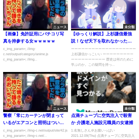
ニュース
未分類
【画像】免許証用にバチコリ写
【ゆっくり解説】上杉謙信最強
真を持参する女ｗｗｗｗｗ
説！なぜ天下を取れなかったの
か！？
c_img_param=; //img-
ーーーーーーーーーーーーーーーーーーー
c.net/output/category/anime.js
上杉謙信かっこいい ーーーーーーーーー
c_img_param=; //img...
ーーーーーーーーーー 歴史は何のために
学ぶのか。この疑問を持っ...
ニュース
未分類
警察「常にカーテンが閉まって
点滴チューブに空気注入で殺害
いるがエアコンと照明はついて
か 介護老人施設元職員の女逮捕
いる、そんな家を見たら110
c_img_param=; //img-c.net/output/site/42.js
1:名無しさん＠お腹いっぱい
c_img_param=; //img-c.net/...
2021.12.09(Thu) 点滴チューブに空気注入
番！」