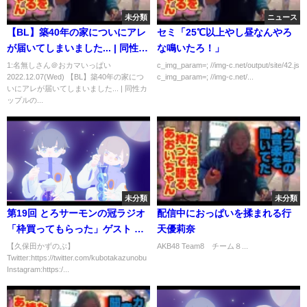
未分類
ニュース
【BL】築40年の家についにアレ
セミ「25℃以上やし昼なんやろ
が届いてしまいました... | 同性カ
な鳴いたろ！」
ップルの日常 | ゲイカップル
1:名無しさん＠おカマいっぱい
c_img_param=; //img-c.net/output/site/42.js
2022.12.07(Wed) 【BL】築40年の家につ
c_img_param=; //img-c.net/...
いにアレが届いてしまいました... | 同性カ
ップルの...
未分類
未分類
第19回 とろサーモンの冠ラジオ
配信中におっぱいを揉まれる行
「枠買ってもらった」ゲスト 中
天優莉奈
山功太
【久保田かずのぶ】
AKB48 Team8 チーム８...
Twitter:https://twitter.com/kubotakazunobu
Instagram:https:/...