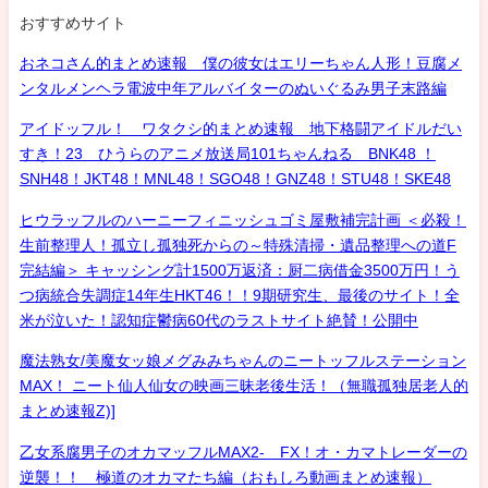
おすすめサイト
おネコさん的まとめ速報 僕の彼女はエリーちゃん人形！豆腐メ
ンタルメンヘラ電波中年アルバイターのぬいぐるみ男子末路編
アイドッフル！ ワタクシ的まとめ速報 地下格闘アイドルだい
すき！23 ひうらのアニメ放送局101ちゃんねる BNK48 ！
SNH48！JKT48！MNL48！SGO48！GNZ48！STU48！SKE48
ヒウラッフルのハーニーフィニッシュゴミ屋敷補完計画 ＜必殺！
生前整理人！孤立し孤独死からの～特殊清掃・遺品整理への道F
完結編＞ キャッシング計1500万返済：厨二病借金3500万円！う
つ病統合失調症14年生HKT46！！9期研究生、最後のサイト！全
米が泣いた！認知症鬱病60代のラストサイト絶賛！公開中
魔法熟女/美魔女ッ娘メグみみちゃんのニートッフルステーション
MAX！ ニート仙人仙女の映画三昧老後生活！（無職孤独居老人的
まとめ速報Z)]
乙女系腐男子のオカマッフルMAX2- FX！オ・カマトレーダーの
逆襲！！ 極道のオカマたち編（おもしろ動画まとめ速報）