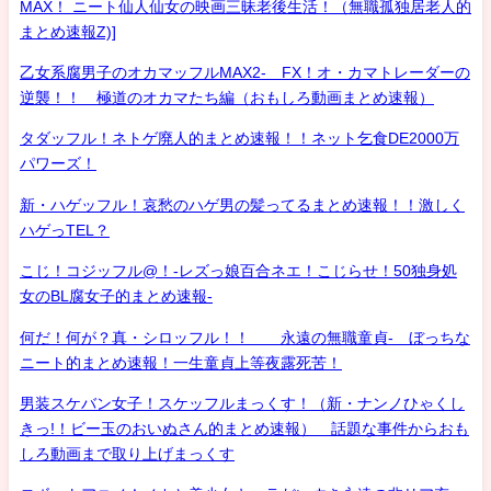
MAX！ ニート仙人仙女の映画三昧老後生活！（無職孤独居老人的
まとめ速報Z)]
乙女系腐男子のオカマッフルMAX2- FX！オ・カマトレーダーの
逆襲！！ 極道のオカマたち編（おもしろ動画まとめ速報）
タダッフル！ネトゲ廃人的まとめ速報！！ネット乞食DE2000万
パワーズ！
新・ハゲッフル！哀愁のハゲ男の髪ってるまとめ速報！！激しく
ハゲっTEL？
こじ！コジッフル@！-レズっ娘百合ネエ！こじらせ！50独身処
女のBL腐女子的まとめ速報-
何だ！何が？真・シロッフル！！ 永遠の無職童貞- ぼっちな
ニート的まとめ速報！一生童貞上等夜露死苦！
男装スケバン女子！スケッフルまっくす！（新・ナンノひゃくし
きっ!！ビー玉のおいぬさん的まとめ速報） 話題な事件からおも
しろ動画まで取り上げまっくす