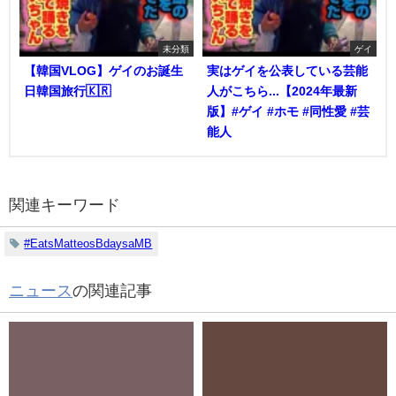
未分類
ゲイ
【韓国VLOG】ゲイのお誕生
実はゲイを公表している芸能
日韓国旅行🇰🇷
人がこちら...【2024年最新
版】#ゲイ #ホモ #同性愛 #芸
能人
関連キーワード
#EatsMatteosBdaysaMB
ニュース
の関連記事