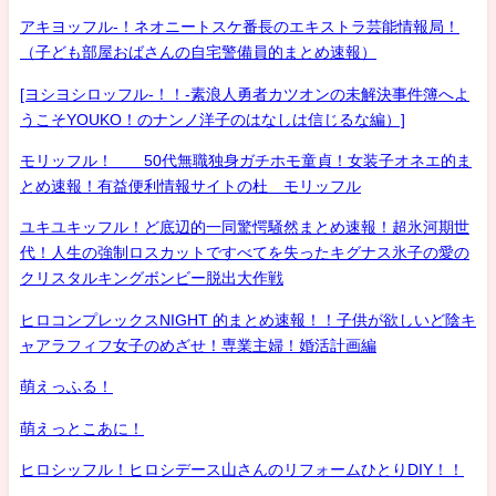
アキヨッフル-！ネオニートスケ番長のエキストラ芸能情報局！
（子ども部屋おばさんの自宅警備員的まとめ速報）
[ヨシヨシロッフル-！！-素浪人勇者カツオンの未解決事件簿へよ
うこそYOUKO！のナンノ洋子のはなしは信じるな編）]
モリッフル！ 50代無職独身ガチホモ童貞！女装子オネエ的ま
とめ速報！有益便利情報サイトの杜 モリッフル
ユキユキッフル！ど底辺的一同驚愕騒然まとめ速報！超氷河期世
代！人生の強制ロスカットですべてを失ったキグナス氷子の愛の
クリスタルキングボンビー脱出大作戦
ヒロコンプレックスNIGHT 的まとめ速報！！子供が欲しいど陰キ
ャアラフィフ女子のめざせ！専業主婦！婚活計画編
萌えっふる！
萌えっとこあに！
ヒロシッフル！ヒロシデース山さんのリフォームひとりDIY！！