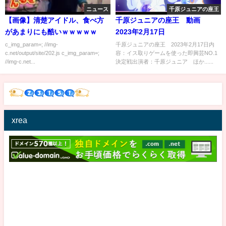
ニュース
千原ジュニアの座王
【画像】清楚アイドル、食べ方
千原ジュニアの座王 動画
があまりにも酷いｗｗｗｗｗ
2023年2月17日
c_img_param=; //img-
千原ジュニアの座王 2023年2月17日内
c.net/output/site/202.js c_img_param=;
容：イス取りゲームを使った即興芸NO.1
//img-c.net...
決定戦出演者：千原ジュニア ほか......
xrea