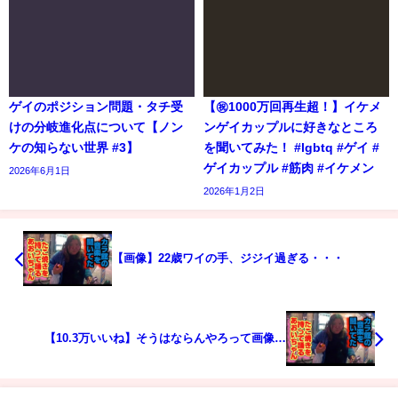
ゲイのポジション問題・タチ受
【㊗️1000万回再生超！】イケメ
けの分岐進化点について【ノン
ンゲイカップルに好きなところ
ケの知らない世界 #3】
を聞いてみた！ #lgbtq #ゲイ #
ゲイカップル #筋肉 #イケメン
2026年6月1日
2026年1月2日
【画像】22歳ワイの手、ジジイ過ぎる・・・
【10.3万いいね】そうはならんやろって画像…