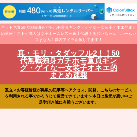
ネット乞食50代無職独身ガチホモ童貞ギング・ゲイなー女装子オネエ的まと
め速報！ネトゲ廃人は女子ホームレス三銃士伝説！あおいちゃん！ホームレ
スまなみ！愛内アイラ応援してます！
真・モリ・タダッフル2！！50
代無職独身ガチホモ童貞ギン
グ・ゲイなー女装子オネエ的
まとめ速報
孤立＜お客様皆様が掲載の記事等へアクセス、閲覧、こちらのサービス
を利用される事でかろうじて運営できています＞本日は足元が悪い中ご
足労頂き誠に有難うございます。