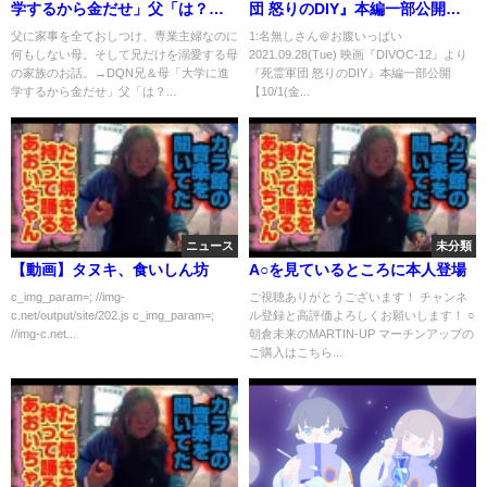
学するから金だせ」父「は？無
団 怒りのDIY』本編一部公開
職だから無理」→兄だけを可愛
【10/1(金)公開】
父に家事を全ておしつけ、専業主婦なのに
1:名無しさん＠お腹いっぱい
何もしない母。そして兄だけを溺愛する母
2021.09.28(Tue) 映画『DIVOC-12』より
がる母に気弱な父が反撃開始！
の家族のお話。→DQN兄＆母「大学に進
『死霊軍団 怒りのDIY』本編一部公開
スカッと爽快！【マンガ動画】
学するから金だせ」父「は？...
【10/1(金...
ニュース
未分類
【動画】タヌキ、食いしん坊
A○を見ているところに本人登場
c_img_param=; //img-
ご視聴ありがとうございます！ チャンネ
c.net/output/site/202.js c_img_param=;
ル登録と高評価よろしくお願いします！ ○
//img-c.net...
朝倉未来のMARTIN-UP マーチンアップの
ご購入はこちら...