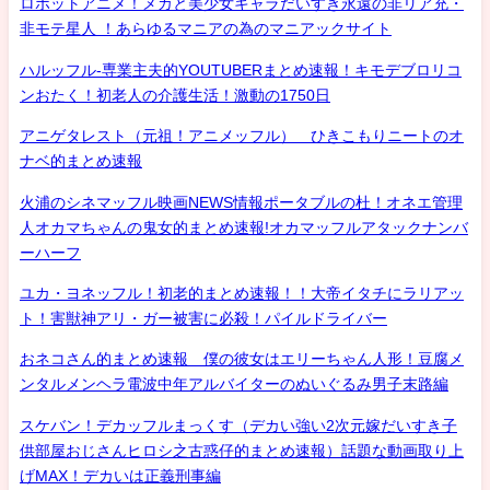
ロボットアニメ！メカと美少女キャラだいすき永遠の非リア充・
非モテ星人 ！あらゆるマニアの為のマニアックサイト
ハルッフル-専業主夫的YOUTUBERまとめ速報！キモデブロリコ
ンおたく！初老人の介護生活！激動の1750日
アニゲタレスト（元祖！アニメッフル） ひきこもりニートのオ
ナベ的まとめ速報
火浦のシネマッフル映画NEWS情報ポータブルの杜！オネエ管理
人オカマちゃんの鬼女的まとめ速報!オカマッフルアタックナンバ
ーハーフ
ユカ・ヨネッフル！初老的まとめ速報！！大帝イタチにラリアッ
ト！害獣神アリ・ガー被害に必殺！パイルドライバー
おネコさん的まとめ速報 僕の彼女はエリーちゃん人形！豆腐メ
ンタルメンヘラ電波中年アルバイターのぬいぐるみ男子末路編
スケバン！デカッフルまっくす（デカい強い2次元嫁だいすき子
供部屋おじさんヒロシ之古惑仔的まとめ速報）話題な動画取り上
げMAX！デカいは正義刑事編