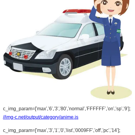
c_img_param=['max','6','3','80','normal','FFFFFF','on','sp','9'];
//img-c.net/output/category/anime.js
c_img_param=['max','3','1','0','list','0009FF','off','pc','14'];