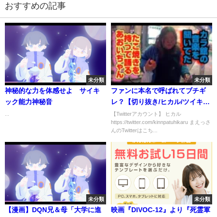
おすすめの記事
未分類
未分類
神秘的な力を体感せよ サイキ
ファンに本名で呼ばれてブチギ
ック能力神秘音
レ？【切り抜き/ヒカル/ツイキャ
ス】＃Shorts
...
【Twitterアカウント】 ヒカル
https://twitter.com/kinnpatuhikaru まえっさ
んのTwitterはこち...
未分類
未分類
【漫画】DQN兄＆母「大学に進
映画『DIVOC-12』より『死霊軍