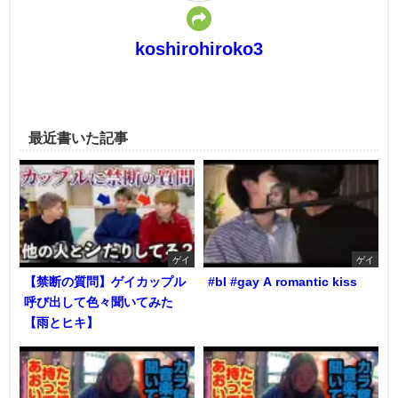
koshirohiroko3
最近書いた記事
ゲイ
ゲイ
【禁断の質問】ゲイカップル
#bl #gay A romantic kiss
呼び出して色々聞いてみた
【雨とヒキ】