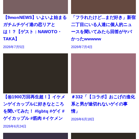
【9monNEWS】いよいよ始まる
「フラれたけど...まだ好き」新宿
ガチムチゲイ達の恋リアと
二丁目にいる人達に個人的ニュ
は！？【ゲスト：NAWOTO・
ースを聞いてみたら回答がヤバ
TAKA】
かったwwwww
2026年7月5日
2026年7月4日
【㊗️1900万回再生超！】イケメ
＃332「【コラボ】おこげの進化
ンゲイカップルに好きなところ
系と男が途切れないゲイの事
を聞いてみた！ #lgbtq #ゲイ #
情」
ゲイカップル #筋肉 #イケメン
2026年6月18日
2026年6月24日