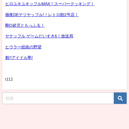
ヒロユキユキッフルMAX！スーパークッキング！
徹夜DEテツヤッフル!！レトロ館2号店！
剛Q超児ともっふる！
ヤナッフル ゲームだいすき6！放送局
ヒウラー総統の野望
魁!!アイドル塾!
t112