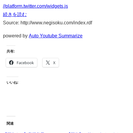
//platform.twitter.com/widgets.js
続きを読む
Source: http://www.negisoku.com/index.rdf
powered by
Auto Youtube Summarize
共有:
Facebook
X
いいね:
関連