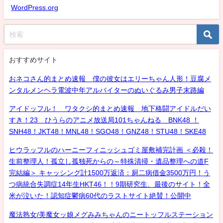
WordPress.org
おすすめサイト
おネコさん的まとめ速報 僕の彼女はエリーちゃん人形！豆腐メ
ンタルメンヘラ電波中年アルバイターのぬいぐるみ男子末路編
アイドッフル！ ワタクシ的まとめ速報 地下格闘アイドルだい
すき！23 ひうらのアニメ放送局101ちゃんねる BNK48 ！
SNH48！JKT48！MNL48！SGO48！GNZ48！STU48！SKE48
ヒウラッフルのハーニーフィニッシュゴミ屋敷補完計画 ＜必殺！
生前整理人！孤立し孤独死からの～特殊清掃・遺品整理への道F
完結編＞ キャッシング計1500万返済：厨二病借金3500万円！う
つ病統合失調症14年生HKT46！！9期研究生、最後のサイト！全
米が泣いた！認知症鬱病60代のラストサイト絶賛！公開中
魔法熟女/美魔女ッ娘メグみみちゃんのニートッフルステーション