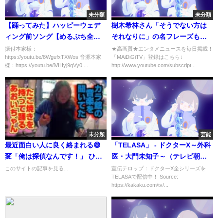
未分類
未分類
【踊ってみた】ハッピーウェデ
樹木希林さん「そうでない方は
ィング前ソング【めるぷち全
それなりに」の名フレーズも
員！】
富士フイルムCM特別映像が公開
振付本家様：
★高画質★エンタメニュースを毎日掲載！
https://youtu.be/8WgufxTXWos 音源本家
「MAiDiGiTV」登録はこちら↓
様：https://youtu.be/lVIHyj9qVy0 ...
http://www.youtube.com/subscript...
未分類
芸能
最近面白い人に良く絡まれる😅
「TELASA」 - ドクターX～外科
変「俺は探偵なんです！」 ひ
医・大門未知子～（テレビ朝
「...
日）
このサイトの記事を見る...
宣伝テロップ：ドクターX全シリーズを
TELASAで配信中！ Source:
https://kakaku.com/tv/...