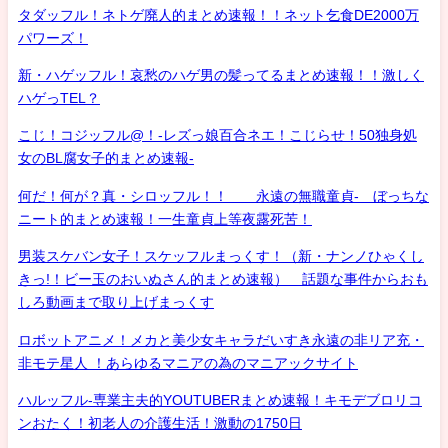
タダッフル！ネトゲ廃人的まとめ速報！！ネット乞食DE2000万
パワーズ！
新・ハゲッフル！哀愁のハゲ男の髪ってるまとめ速報！！激しく
ハゲっTEL？
こじ！コジッフル@！-レズっ娘百合ネエ！こじらせ！50独身処
女のBL腐女子的まとめ速報-
何だ！何が？真・シロッフル！！ 永遠の無職童貞- ぼっちな
ニート的まとめ速報！一生童貞上等夜露死苦！
男装スケバン女子！スケッフルまっくす！（新・ナンノひゃくし
きっ!！ビー玉のおいぬさん的まとめ速報） 話題な事件からおも
しろ動画まで取り上げまっくす
ロボットアニメ！メカと美少女キャラだいすき永遠の非リア充・
非モテ星人 ！あらゆるマニアの為のマニアックサイト
ハルッフル-専業主夫的YOUTUBERまとめ速報！キモデブロリコ
ンおたく！初老人の介護生活！激動の1750日