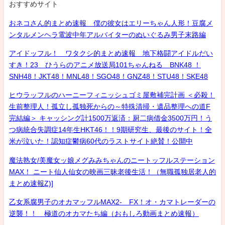
おすすめサイト
おネコさん的まとめ速報 僕の彼女はエリーちゃん人形！豆腐メ
ンタルメンヘラ電波中年アルバイターのぬいぐるみ男子末路編
アイドッフル！ ワタクシ的まとめ速報 地下格闘アイドルだい
すき！23 ひうらのアニメ放送局101ちゃんねる BNK48 ！
SNH48！JKT48！MNL48！SGO48！GNZ48！STU48！SKE48
ヒウラッフルのハーニーフィニッシュゴミ屋敷補完計画 ＜必殺！
生前整理人！孤立し孤独死からの～特殊清掃・遺品整理への道F
完結編＞ キャッシング計1500万返済：厨二病借金3500万円！う
つ病統合失調症14年生HKT46！！9期研究生、最後のサイト！全
米が泣いた！認知症鬱病60代のラストサイト絶賛！公開中
魔法熟女/美魔女ッ娘メグみみちゃんのニートッフルステーション
MAX！ ニート仙人仙女の映画三昧老後生活！（無職孤独居老人的
まとめ速報Z)]
乙女系腐男子のオカマッフルMAX2- FX！オ・カマトレーダーの
逆襲！！ 極道のオカマたち編（おもしろ動画まとめ速報）