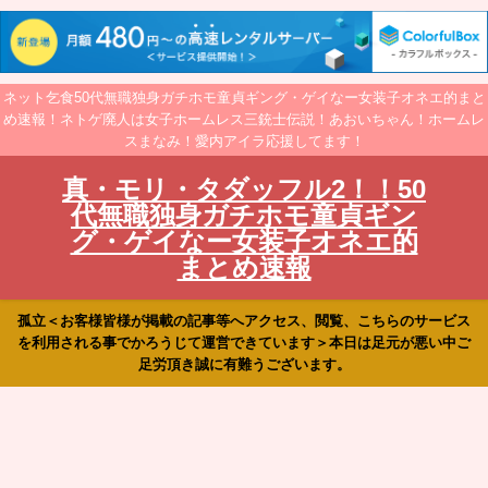
ネット乞食50代無職独身ガチホモ童貞ギング・ゲイなー女装子オネエ的まと
め速報！ネトゲ廃人は女子ホームレス三銃士伝説！あおいちゃん！ホームレ
スまなみ！愛内アイラ応援してます！
真・モリ・タダッフル2！！50
代無職独身ガチホモ童貞ギン
グ・ゲイなー女装子オネエ的
まとめ速報
孤立＜お客様皆様が掲載の記事等へアクセス、閲覧、こちらのサービス
を利用される事でかろうじて運営できています＞本日は足元が悪い中ご
足労頂き誠に有難うございます。