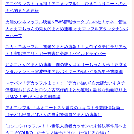
アニゲタレスト（元祖！アニメッフル） ひきこもりニートのオ
ナベ的まとめ速報
火浦のシネマッフル映画NEWS情報ポータブルの杜！オネエ管理
人オカマちゃんの鬼女的まとめ速報!オカマッフルアタックナンバ
ーハーフ
ユカ・ヨネッフル！初老的まとめ速報！！大帝イタチにラリアッ
ト！害獣神アリ・ガー被害に必殺！パイルドライバー
おネコさん的まとめ速報 僕の彼女はエリーちゃん人形！豆腐メ
ンタルメンヘラ電波中年アルバイターのぬいぐるみ男子末路編
スケバン！デカッフルまっくす（デカい強い2次元嫁だいすき子
供部屋おじさんヒロシ之古惑仔的まとめ速報）話題な動画取り上
げMAX！デカいは正義刑事編
アキヨッフル-！ネオニートスケ番長のエキストラ芸能情報局！
（子ども部屋おばさんの自宅警備員的まとめ速報）
[ヨシヨシロッフル-！！-素浪人勇者カツオンの未解決事件簿へよ
うこそYOUKO！のナンノ洋子のはなしは信じるな編）]