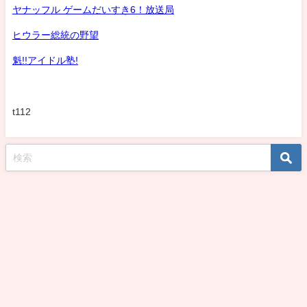
ヤナッフル ゲームだいすき6！放送局
ヒウラー総統の野望
魁!!アイドル塾!
t112