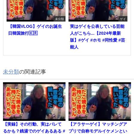
未分類
ゲイ
【韓国VLOG】ゲイのお誕生
実はゲイを公表している芸能
日韓国旅行🇰🇷
人がこちら...【2024年最新
版】#ゲイ #ホモ #同性愛 #芸
能人
未分類
の関連記事
【実録】その行動、実はバレて
【アラサーゲイ】マッチングア
るかも？銭湯でのゲイあるある #
プリで自称モデルイケメンとい