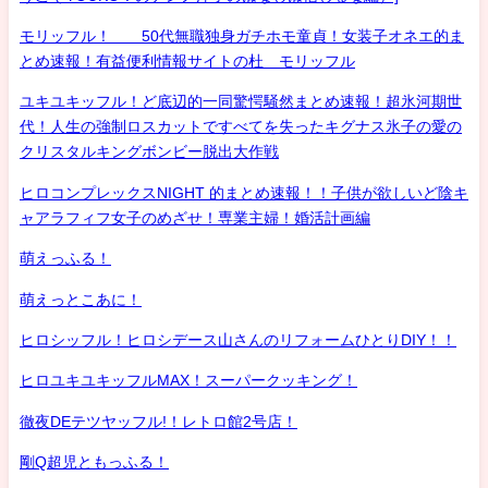
モリッフル！ 50代無職独身ガチホモ童貞！女装子オネエ的ま
とめ速報！有益便利情報サイトの杜 モリッフル
ユキユキッフル！ど底辺的一同驚愕騒然まとめ速報！超氷河期世
代！人生の強制ロスカットですべてを失ったキグナス氷子の愛の
クリスタルキングボンビー脱出大作戦
ヒロコンプレックスNIGHT 的まとめ速報！！子供が欲しいど陰キ
ャアラフィフ女子のめざせ！専業主婦！婚活計画編
萌えっふる！
萌えっとこあに！
ヒロシッフル！ヒロシデース山さんのリフォームひとりDIY！！
ヒロユキユキッフルMAX！スーパークッキング！
徹夜DEテツヤッフル!！レトロ館2号店！
剛Q超児ともっふる！