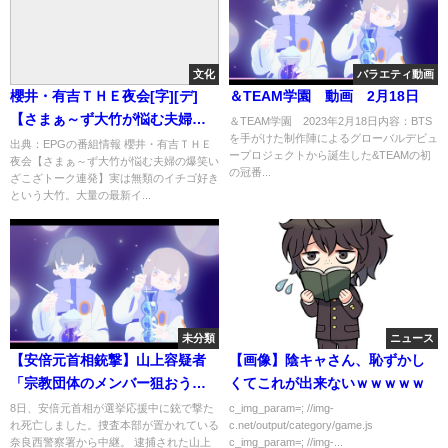
文化
バラエティ動画
櫻井・有吉ＴＨＥ夜会[字][デ]
＆TEAM学園 動画 2月18日
【さまぁ～ず大竹が悩む夫婦の
＆TEAM学園 2023年2月18日内容：BTS
を手がけた制作陣によるグローバルデビュ
爆笑いざこざトーク連発】…の
出典：EPGの番組情報 櫻井・有吉ＴＨＥ
ープロジェクトから誕生した&TEAMの初
夜会【さまぁ～ず大竹が悩む夫婦の爆笑い
番組内容解析まとめ
の冠番...
ざこざトーク連発】実は無類のイチゴ好き
という大竹。大量の最新イ...
未分類
ニュース
【安倍元首相銃撃】山上容疑者
【画像】陰キャさん、恥ずかし
「宗教団体のメンバー狙おうと
くてこれが出来ないｗｗｗｗｗ
したが難しいと思い、安倍元首
8日、安倍元首相が選挙応援中に銃で撃た
c_img_param=; //img-
れ死亡しました。捜査本部が置かれている
c.net/output/category/game.js
相を狙った」 元勤務先では
奈良西警察署から中継。 逮捕された山上
c_img_param=; //img-...