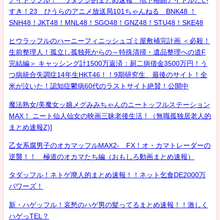
すき！23 ひうらのアニメ放送局101ちゃんねる BNK48 ！
SNH48！JKT48！MNL48！SGO48！GNZ48！STU48！SKE48
ヒウラッフルのハーニーフィニッシュゴミ屋敷補完計画 ＜必殺！
生前整理人！孤立し孤独死からの～特殊清掃・遺品整理への道F
完結編＞ キャッシング計1500万返済：厨二病借金3500万円！う
つ病統合失調症14年生HKT46！！9期研究生、最後のサイト！全
米が泣いた！認知症鬱病60代のラストサイト絶賛！公開中
魔法熟女/美魔女ッ娘メグみみちゃんのニートッフルステーション
MAX！ ニート仙人仙女の映画三昧老後生活！（無職孤独居老人的
まとめ速報Z)]
乙女系腐男子のオカマッフルMAX2- FX！オ・カマトレーダーの
逆襲！！ 極道のオカマたち編（おもしろ動画まとめ速報）
タダッフル！ネトゲ廃人的まとめ速報！！ネット乞食DE2000万
パワーズ！
新・ハゲッフル！哀愁のハゲ男の髪ってるまとめ速報！！激しく
ハゲっTEL？