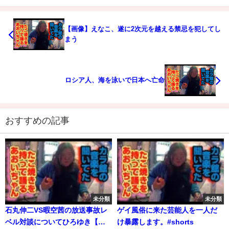
【画像】えなこ、遂に2次元を越える禁忌を犯してし
まう
ロシア人、海を泳いで日本へ亡命
おすすめの記事
未分類
未分類
石丸伸二VS暇空茜の放送事故レ
ゲイ風俗に来た芸能人を一人だ
ベル対談についてひろゆき【切
け暴露します。#shorts