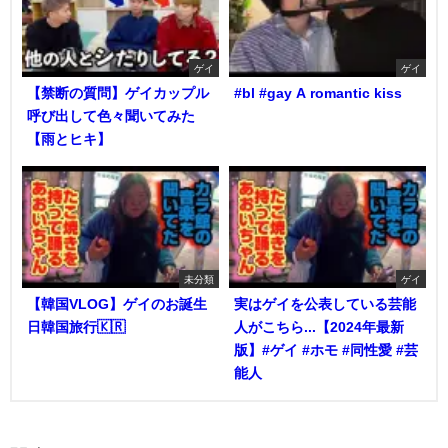
ゲイ
ゲイ
【禁断の質問】ゲイカップル
#bl #gay A romantic kiss
呼び出して色々聞いてみた
【雨とヒキ】
未分類
ゲイ
【韓国VLOG】ゲイのお誕生
実はゲイを公表している芸能
日韓国旅行🇰🇷
人がこちら...【2024年最新
版】#ゲイ #ホモ #同性愛 #芸
能人