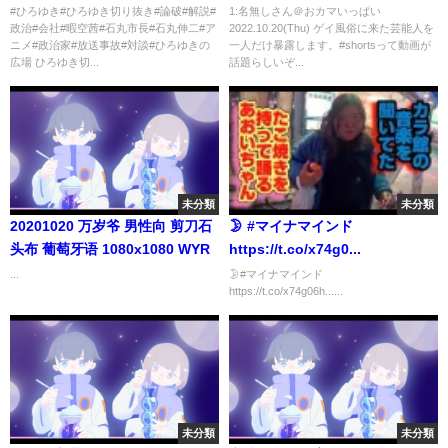
り抜き】
#ひろゆき#ひろゆき切り抜き#論破#解説#
1:名無しさん＠おカマいっぱい
政治#会社#暇空茜#石丸市長#石丸伸二#ア
2022.10.20(Thu) ゲイ風俗に来た芸能人を
ニメ#政治家#放送事故#対談#ひろゆきの
一人だけ暴露します。#shortsって動画が
広場 ひろゆき切...
話題らしいぞ...
未分類
未分類
20201020 万岁爷 男性向 剪刀石
🌛 #マイナマインド
头布 葡萄牙语 1080x1080 WYR
https://t.co/x74g0...
...
🌛#マイナマインド
https://t.co/x74g06h......
未分類
未分類