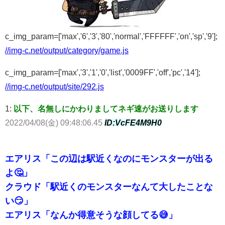
c_img_param=['max','6','3','80','normal','FFFFFF','on','sp','9'];
//img-c.net/output/category/game.js
c_img_param=['max','3','1','0','list','0009FF','off','pc','14'];
//img-c.net/output/site/292.js
1:
以下、名無しにかわりましてネギ速がお送りします
2022/04/08(金) 09:48:06.45
ID:VcFE4M9H0
エアリス「この辺は駅近くなのにモンスターが出る
よ🤔」
クラウド「駅近くのモンスターなんて大したことな
い😏」
エアリス「なんか得意そうな顔してる😅」