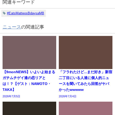
関連キーワード
#EatsMatteosBdaysaMB
ニュース
の関連記事
【9monNEWS】いよいよ始まる
「フラれたけど...まだ好き」新宿
ガチムチゲイ達の恋リアと
二丁目にいる人達に個人的ニュ
は！？【ゲスト：NAWOTO・
ースを聞いてみたら回答がヤバ
TAKA】
かったwwwww
2026年7月5日
2026年7月4日