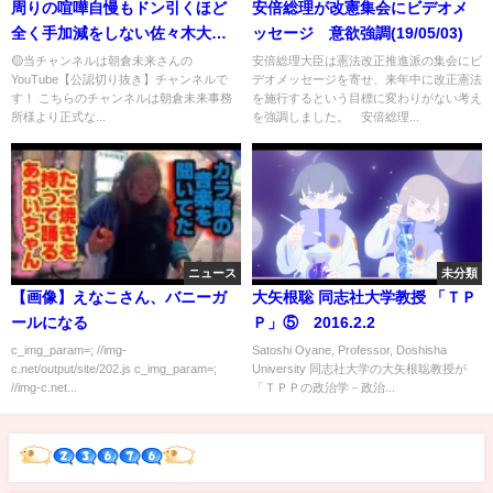
周りの喧嘩自慢もドン引くほど
安倍総理が改憲集会にビデオメ
全く手加減をしない佐々木大
ッセージ 意欲強調(19/05/03)
【切り抜き/青汁王
🟡当チャンネルは朝倉未来さんの
安倍総理大臣は憲法改正推進派の集会にビ
YouTube【公認切り抜き】チャンネルで
デオメッセージを寄せ、来年中に改正憲法
子/BreakingDown/へずまりゅ
す！ こちらのチャンネルは朝倉未来事務
を施行するという目標に変わりがない考え
う/クレベル/こめお/瓜田純士/井
所様より正式な...
を強調しました。 安倍総理...
原涼/久保田覚/RIZIN/Nontitle/炎
上】
ニュース
未分類
【画像】えなこさん、バニーガ
大矢根聡 同志社大学教授 「ＴＰ
ールになる
Ｐ」⑤ 2016.2.2
c_img_param=; //img-
Satoshi Oyane, Professor, Doshisha
c.net/output/site/202.js c_img_param=;
University 同志社大学の大矢根聡教授が
//img-c.net...
「ＴＰＰの政治学－政治...