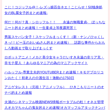
こじ！コジッフル@！-レズっ娘百合ネエ！こじらせ！50独身処
女のBL腐女子的まとめ速報-
何だ！何が？真・シロッフル！！ 永遠の無職童貞- ぼっちな
ニート的まとめ速報！一生童貞上等夜露死苦！
男装スケバン女子！スケッフルまっくす！（新・ナンノひゃくし
きっ!！ビー玉のおいぬさん的まとめ速報） 話題な事件からおも
しろ動画まで取り上げまっくす
ロボットアニメ！メカと美少女キャラだいすき永遠の非リア充・
非モテ星人 ！あらゆるマニアの為のマニアックサイト
ハルッフル-専業主夫的YOUTUBERまとめ速報！キモデブロリコ
ンおたく！初老人の介護生活！激動の1750日
アニゲタレスト（元祖！アニメッフル） ひきこもりニートのオ
ナベ的まとめ速報
火浦のシネマッフル映画NEWS情報ポータブルの杜！オネエ管理
人オカマちゃんの鬼女的まとめ速報!オカマッフルアタックナンバ