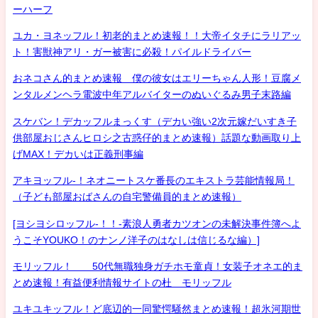
ーハーフ
ユカ・ヨネッフル！初老的まとめ速報！！大帝イタチにラリアッ
ト！害獣神アリ・ガー被害に必殺！パイルドライバー
おネコさん的まとめ速報 僕の彼女はエリーちゃん人形！豆腐メ
ンタルメンヘラ電波中年アルバイターのぬいぐるみ男子末路編
スケバン！デカッフルまっくす（デカい強い2次元嫁だいすき子
供部屋おじさんヒロシ之古惑仔的まとめ速報）話題な動画取り上
げMAX！デカいは正義刑事編
アキヨッフル-！ネオニートスケ番長のエキストラ芸能情報局！
（子ども部屋おばさんの自宅警備員的まとめ速報）
[ヨシヨシロッフル-！！-素浪人勇者カツオンの未解決事件簿へよ
うこそYOUKO！のナンノ洋子のはなしは信じるな編）]
モリッフル！ 50代無職独身ガチホモ童貞！女装子オネエ的ま
とめ速報！有益便利情報サイトの杜 モリッフル
ユキユキッフル！ど底辺的一同驚愕騒然まとめ速報！超氷河期世