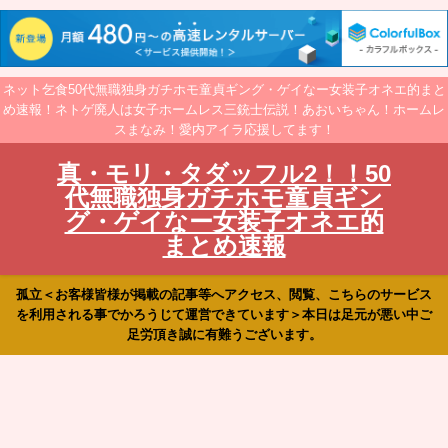
ネット乞食50代無職独身ガチホモ童貞ギング・ゲイなー女装子オネエ的まと
め速報！ネトゲ廃人は女子ホームレス三銃士伝説！あおいちゃん！ホームレ
スまなみ！愛内アイラ応援してます！
真・モリ・タダッフル2！！50
代無職独身ガチホモ童貞ギン
グ・ゲイなー女装子オネエ的
まとめ速報
孤立＜お客様皆様が掲載の記事等へアクセス、閲覧、こちらのサービス
を利用される事でかろうじて運営できています＞本日は足元が悪い中ご
足労頂き誠に有難うございます。