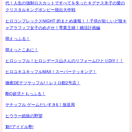
代！人生の強制ロスカットですべてを失ったキグナス氷子の愛の
クリスタルキングボンビー脱出大作戦
ヒロコンプレックスNIGHT 的まとめ速報！！子供が欲しいど陰キ
ャアラフィフ女子のめざせ！専業主婦！婚活計画編
萌えっふる！
萌えっとこあに！
ヒロシッフル！ヒロシデース山さんのリフォームひとりDIY！！
ヒロユキユキッフルMAX！スーパークッキング！
徹夜DEテツヤッフル!！レトロ館2号店！
剛Q超児ともっふる！
ヤナッフル ゲームだいすき6！放送局
ヒウラー総統の野望
魁!!アイドル塾!