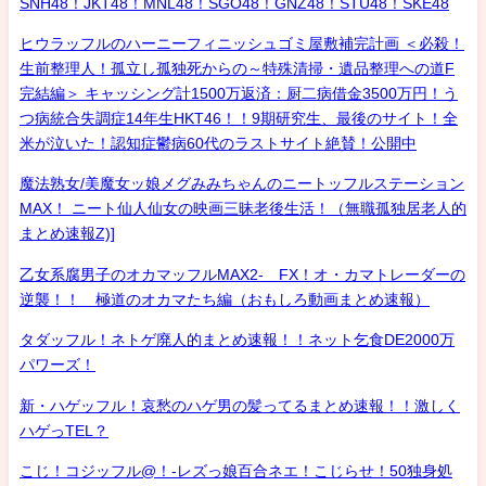
SNH48！JKT48！MNL48！SGO48！GNZ48！STU48！SKE48
ヒウラッフルのハーニーフィニッシュゴミ屋敷補完計画 ＜必殺！
生前整理人！孤立し孤独死からの～特殊清掃・遺品整理への道F
完結編＞ キャッシング計1500万返済：厨二病借金3500万円！う
つ病統合失調症14年生HKT46！！9期研究生、最後のサイト！全
米が泣いた！認知症鬱病60代のラストサイト絶賛！公開中
魔法熟女/美魔女ッ娘メグみみちゃんのニートッフルステーション
MAX！ ニート仙人仙女の映画三昧老後生活！（無職孤独居老人的
まとめ速報Z)]
乙女系腐男子のオカマッフルMAX2- FX！オ・カマトレーダーの
逆襲！！ 極道のオカマたち編（おもしろ動画まとめ速報）
タダッフル！ネトゲ廃人的まとめ速報！！ネット乞食DE2000万
パワーズ！
新・ハゲッフル！哀愁のハゲ男の髪ってるまとめ速報！！激しく
ハゲっTEL？
こじ！コジッフル@！-レズっ娘百合ネエ！こじらせ！50独身処