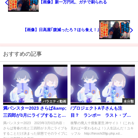
【画像】新一万円札、ガチで刷られる
【画像】日高屋｢腹減ったろ？ほら食え！｣
おすすめの記事
バラエティ動画
未分類
満パンスター2023 さらば&amp;
/プロジェクトA子さんも注
三四郎が3月にライブすることだ
目？ ランボー ラスト・ブラ
け決まっている番組 3月6日
ッド(吹替版) /感想戯言動画？.
満パンスター2023 2023年3月6日内容：
衝撃の廃人十傑集運営,神サイト！ (これを
さらば青春の光と三四郎が３月にライブを
見ればー変わるわよ！) 人生詰んだ！ユキ
一息つく動画？/
することだけ決まった状態でそのライブに
ッフル http://hiroshi39jp.php.xd...