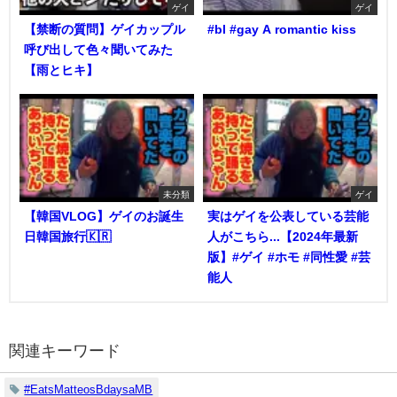
ゲイ
ゲイ
【禁断の質問】ゲイカップル
#bl #gay A romantic kiss
呼び出して色々聞いてみた
【雨とヒキ】
未分類
ゲイ
【韓国VLOG】ゲイのお誕生
実はゲイを公表している芸能
日韓国旅行🇰🇷
人がこちら...【2024年最新
版】#ゲイ #ホモ #同性愛 #芸
能人
関連キーワード
#EatsMatteosBdaysaMB