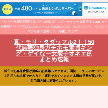
ネット乞食50代無職独身ガチホモ童貞ギング・ゲイなー女装子オネエ的まと
め速報！ネトゲ廃人は女子ホームレス三銃士伝説！あおいちゃん！ホームレ
スまなみ！愛内アイラ応援してます！
真・モリ・タダッフル2！！50
代無職独身ガチホモ童貞ギン
グ・ゲイなー女装子オネエ的
まとめ速報
孤立＜お客様皆様が掲載の記事等へアクセス、閲覧、こちらのサービス
を利用される事でかろうじて運営できています＞本日は足元が悪い中ご
足労頂き誠に有難うございます。