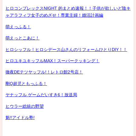
ヒロコンプレックスNIGHT 的まとめ速報！！子供が欲しいど陰キ
ャアラフィフ女子のめざせ！専業主婦！婚活計画編
萌えっふる！
萌えっとこあに！
ヒロシッフル！ヒロシデース山さんのリフォームひとりDIY！！
ヒロユキユキッフルMAX！スーパークッキング！
徹夜DEテツヤッフル!！レトロ館2号店！
剛Q超児ともっふる！
ヤナッフル ゲームだいすき6！放送局
ヒウラー総統の野望
魁!!アイドル塾!