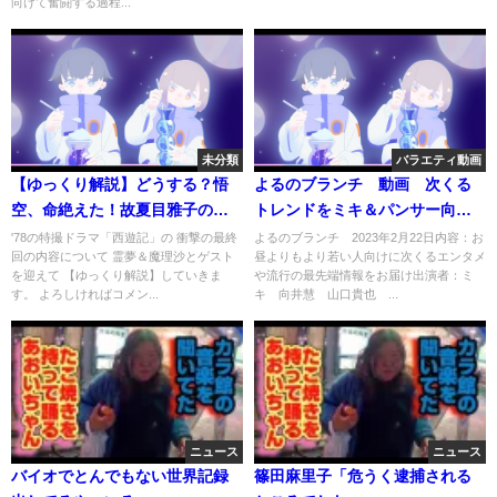
向けて奮闘する過程...
未分類
バラエティ動画
【ゆっくり解説】どうする？悟
よるのブランチ 動画 次くる
空、命絶えた！故夏目雅子の三
トレンドをミキ＆パンサー向井
蔵、衝撃の告白！悟空ら三人仲
が紹介 2月22日
'78の特撮ドラマ「西遊記」の 衝撃の最終
よるのブランチ 2023年2月22日内容：お
回の内容について 霊夢＆魔理沙とゲスト
昼よりもより若い人向けに次くるエンタメ
間割れ！ドラマ西遊記【特撮】
を迎えて 【ゆっくり解説】していきま
や流行の最先端情報をお届け出演者：ミ
感動ストーリー、衝撃の最終回
す。 よろしければコメン...
キ 向井慧 山口貴也 ...
あらすじ
ニュース
ニュース
バイオでとんでもない世界記録
篠田麻里子「危うく逮捕される