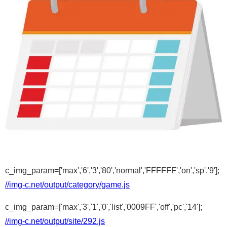
c_img_param=['max','6','3','80','normal','FFFFFF','on','sp','9'];
//img-c.net/output/category/game.js
c_img_param=['max','3','1','0','list','0009FF','off','pc','14'];
//img-c.net/output/site/292.js