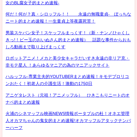
女のBL腐女子的まとめ速報-
何だ！何が？真・シロッフル！！ 永遠の無職童貞- ぼっちな
ニート的まとめ速報！一生童貞上等夜露死苦！
男装スケバン女子！スケッフルまっくす！（新・ナンノひゃくし
きっ!！ビー玉のおいぬさん的まとめ速報） 話題な事件からおも
しろ動画まで取り上げまっくす
ロボットアニメ！メカと美少女キャラだいすき永遠の非リア充・
非モテ星人 ！あらゆるマニアの為のマニアックサイト
ハルッフル-専業主夫的YOUTUBERまとめ速報！キモデブロリコ
ンおたく！初老人の介護生活！激動の1750日
アニゲタレスト（元祖！アニメッフル） ひきこもりニートのオ
ナベ的まとめ速報
火浦のシネマッフル映画NEWS情報ポータブルの杜！オネエ管理
人オカマちゃんの鬼女的まとめ速報!オカマッフルアタックナンバ
ーハーフ