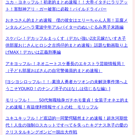
ユカ・ヨネッフル！初老的まとめ速報！！大帝イタチにラリアッ
ト！害獣神アリ・ガー被害に必殺！パイルドライバー
おネコさん的まとめ速報 僕の彼女はエリーちゃん人形！豆腐メ
ンタルメンヘラ電波中年アルバイターのぬいぐるみ男子末路編
スケバン！デカッフルまっくす（デカい強い2次元嫁だいすき子
供部屋おじさんヒロシ之古惑仔的まとめ速報）話題な動画取り上
げMAX！デカいは正義刑事編
アキヨッフル-！ネオニートスケ番長のエキストラ芸能情報局！
（子ども部屋おばさんの自宅警備員的まとめ速報）
[ヨシヨシロッフル-！！-素浪人勇者カツオンの未解決事件簿へよ
うこそYOUKO！のナンノ洋子のはなしは信じるな編）]
モリッフル！ 50代無職独身ガチホモ童貞！女装子オネエ的ま
とめ速報！有益便利情報サイトの杜 モリッフル
ユキユキッフル！ど底辺的一同驚愕騒然まとめ速報！超氷河期世
代！人生の強制ロスカットですべてを失ったキグナス氷子の愛の
クリスタルキングボンビー脱出大作戦