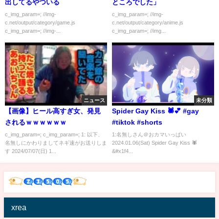
出してるやついる
ところでした」
c_img_param=; //img-
c_img_param=; //img-
c.net/output/category/game.js
c.net/output/category/anime.js
c_img_param=; //img-...
c_img_param=; //img...
ニュース
未分類
【画像】ヒール高すぎ女、発見
Spider Gay Kiss 🕷️💕 #gay
されるｗｗｗｗｗｗ
#tiktok #shorts
c_img_param=; c_img_param=; 1: 以下、
1:名無しさん＠おカマいっぱい
名無しにかわりましてネギ速がお送りしま
2024.01.06(Sat) Spider Gay Kiss 🕷️
す 2024/07/07(日) 1...
&#x1f4...
xrea