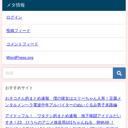
メタ情報
ログイン
投稿フィード
コメントフィード
WordPress.org
おすすめサイト
おネコさん的まとめ速報 僕の彼女はエリーちゃん人形！豆腐メ
ンタルメンヘラ電波中年アルバイターのぬいぐるみ男子末路編
アイドッフル！ ワタクシ的まとめ速報 地下格闘アイドルだい
すき！23 ひうらのアニメ放送局101ちゃんねる BNK48 ！