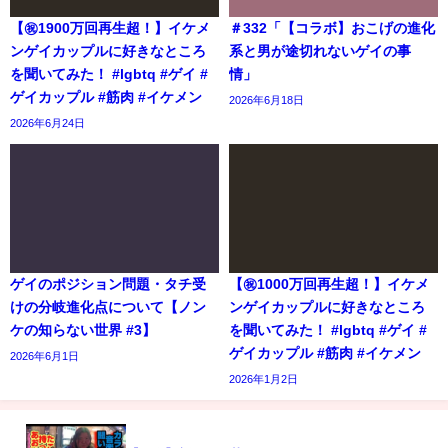
【㊗️1900万回再生超！】イケメ
＃332「【コラボ】おこげの進化
ンゲイカップルに好きなところ
系と男が途切れないゲイの事
を聞いてみた！ #lgbtq #ゲイ #
情」
ゲイカップル #筋肉 #イケメン
2026年6月18日
2026年6月24日
ゲイのポジション問題・タチ受
【㊗️1000万回再生超！】イケメ
けの分岐進化点について【ノン
ンゲイカップルに好きなところ
ケの知らない世界 #3】
を聞いてみた！ #lgbtq #ゲイ #
ゲイカップル #筋肉 #イケメン
2026年6月1日
2026年1月2日