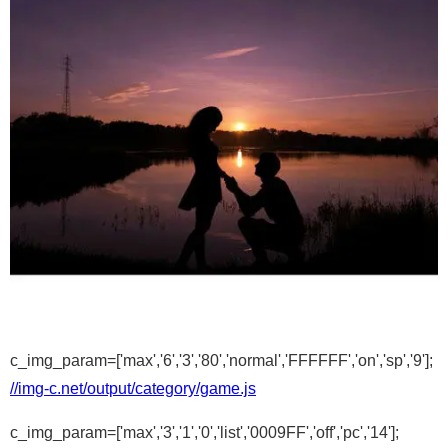
c_img_param=['max','6','3','80','normal','FFFFFF','on','sp','9'];
//img-c.net/output/category/game.js
c_img_param=['max','3','1','0','list','0009FF','off','pc','14'];