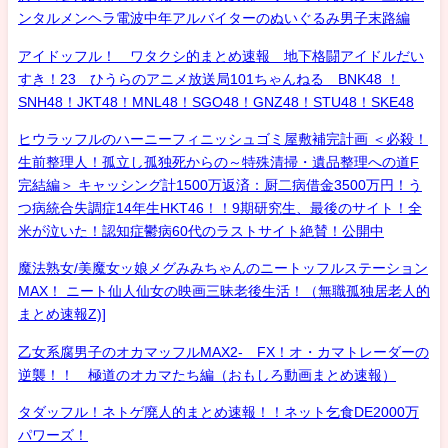
ンタルメンヘラ電波中年アルバイターのぬいぐるみ男子末路編
アイドッフル！ ワタクシ的まとめ速報 地下格闘アイドルだい
すき！23 ひうらのアニメ放送局101ちゃんねる BNK48 ！
SNH48！JKT48！MNL48！SGO48！GNZ48！STU48！SKE48
ヒウラッフルのハーニーフィニッシュゴミ屋敷補完計画 ＜必殺！
生前整理人！孤立し孤独死からの～特殊清掃・遺品整理への道F
完結編＞ キャッシング計1500万返済：厨二病借金3500万円！う
つ病統合失調症14年生HKT46！！9期研究生、最後のサイト！全
米が泣いた！認知症鬱病60代のラストサイト絶賛！公開中
魔法熟女/美魔女ッ娘メグみみちゃんのニートッフルステーション
MAX！ ニート仙人仙女の映画三昧老後生活！（無職孤独居老人的
まとめ速報Z)]
乙女系腐男子のオカマッフルMAX2- FX！オ・カマトレーダーの
逆襲！！ 極道のオカマたち編（おもしろ動画まとめ速報）
タダッフル！ネトゲ廃人的まとめ速報！！ネット乞食DE2000万
パワーズ！