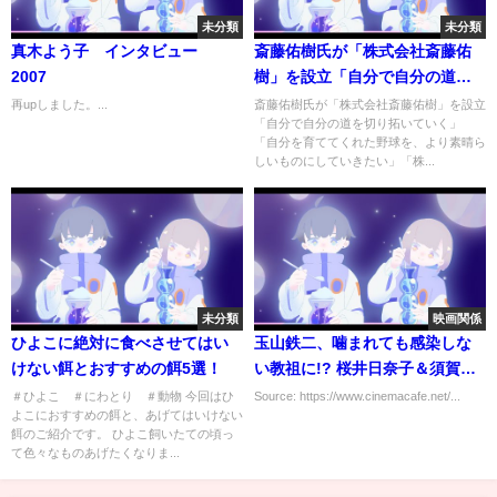
未分類
未分類
真木よう子 インタビュー
斎藤佑樹氏が「株式会社斎藤佑
2007
樹」を設立「自分で自分の道を
切り拓いていく」
再upしました。...
斎藤佑樹氏が「株式会社斎藤佑樹」を設立
「自分で自分の道を切り拓いていく」
「自分を育ててくれた野球を、より素晴ら
しいものにしていきたい」「株...
未分類
映画関係
ひよこに絶対に食べさせてはい
玉山鉄二、噛まれても感染しな
けない餌とおすすめの餌5選！
い教祖に!? 桜井日奈子＆須賀健
太らも参加「君と世界が終わる
＃ひよこ ＃にわとり ＃動物 今回はひ
Source: https://www.cinemacafe.net/...
よこにおすすめの餌と、あげてはいけない
日に」S3
餌のご紹介です。 ひよこ飼いたての頃っ
て色々なものあげたくなりま...