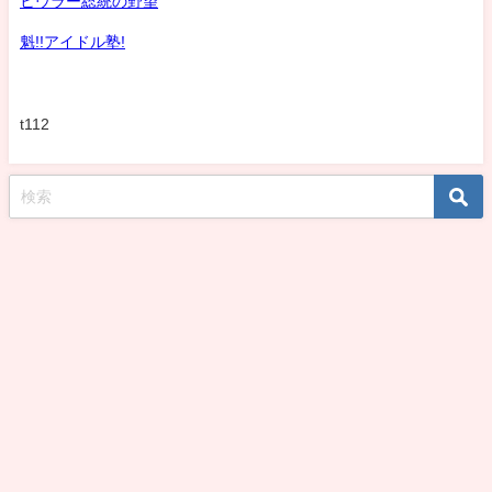
ヒウラー総統の野望
魁!!アイドル塾!
t112
koshirohiroko39jp All Rights Reserved.