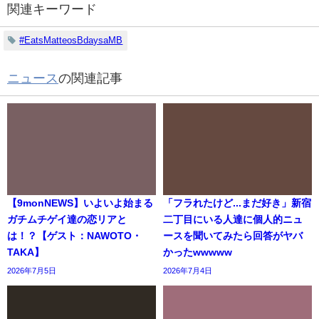
関連キーワード
#EatsMatteosBdaysaMB
ニュース
の関連記事
【9monNEWS】いよいよ始まる
「フラれたけど...まだ好き」新宿
ガチムチゲイ達の恋リアと
二丁目にいる人達に個人的ニュ
は！？【ゲスト：NAWOTO・
ースを聞いてみたら回答がヤバ
TAKA】
かったwwwww
2026年7月5日
2026年7月4日