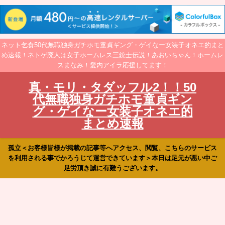
ネット乞食50代無職独身ガチホモ童貞ギング・ゲイなー女装子オネエ的まと
め速報！ネトゲ廃人は女子ホームレス三銃士伝説！あおいちゃん！ホームレ
スまなみ！愛内アイラ応援してます！
真・モリ・タダッフル2！！50
代無職独身ガチホモ童貞ギン
グ・ゲイなー女装子オネエ的
まとめ速報
孤立＜お客様皆様が掲載の記事等へアクセス、閲覧、こちらのサービス
を利用される事でかろうじて運営できています＞本日は足元が悪い中ご
足労頂き誠に有難うございます。