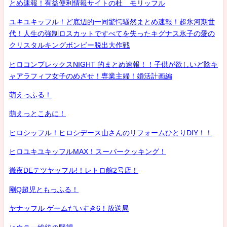
とめ速報！有益便利情報サイトの杜 モリッフル
ユキユキッフル！ど底辺的一同驚愕騒然まとめ速報！超氷河期世
代！人生の強制ロスカットですべてを失ったキグナス氷子の愛の
クリスタルキングボンビー脱出大作戦
ヒロコンプレックスNIGHT 的まとめ速報！！子供が欲しいど陰キ
ャアラフィフ女子のめざせ！専業主婦！婚活計画編
萌えっふる！
萌えっとこあに！
ヒロシッフル！ヒロシデース山さんのリフォームひとりDIY！！
ヒロユキユキッフルMAX！スーパークッキング！
徹夜DEテツヤッフル!！レトロ館2号店！
剛Q超児ともっふる！
ヤナッフル ゲームだいすき6！放送局