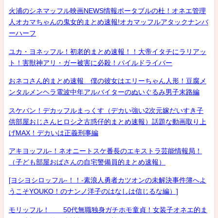
火浦のシネマッフル映画NEWS情報ポータブルの杜！オネエ管理
人オカマちゃんの鬼女的まとめ速報!オカマッフルアタックナンバ
ーハーフ
ユカ・ヨネッフル！初老的まとめ速報！！大帝イタチにラリアッ
ト！害獣神アリ・ガー被害に必殺！パイルドライバー
おネコさん的まとめ速報 僕の彼女はエリーちゃん人形！豆腐メ
ンタルメンヘラ電波中年アルバイターのぬいぐるみ男子末路編
スケバン！デカッフルまっくす（デカい強い2次元嫁だいすき子
供部屋おじさんヒロシ之古惑仔的まとめ速報）話題な動画取り上
げMAX！デカいは正義刑事編
アキヨッフル-！ネオニートスケ番長のエキストラ芸能情報局！
（子ども部屋おばさんの自宅警備員的まとめ速報）
[ヨシヨシロッフル-！！-素浪人勇者カツオンの未解決事件簿へよ
うこそYOUKO！のナンノ洋子のはなしは信じるな編）]
モリッフル！ 50代無職独身ガチホモ童貞！女装子オネエ的ま