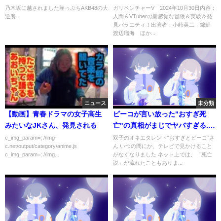
が…
エティ 10月30日
乃木坂に越されました崖っぷちAKB48の大
ガリベンチャーV 2024年10月30日内容：
逆襲...
人間＆VTuberの新感覚な冒険＆実験＆発
見バラエティ！出演者：小峠英二 錦鯉
渡辺瑠海 ほか...
ニュース
未分類
【動画】青春ドラマの女子高生
ピーコが言い放った"おすぎ死
みたいなJKさん、発見される
亡"の真相がまじでヤバすぎる...
『オカマキャラ』の第一線で活
c_img_param=; //img-
双子のオネエタレント“おすぎとピーコ”さ
c.net/output/category/anime.js
ん いつの間にか、テレビで見かけること
躍してきたタレントの"共演
c_img_param=; //img...
がなくなりました ネット上では、「死亡
NG"事件の内容や現在の姿に驚
説」が流れたこともありま...
きを隠せない...！