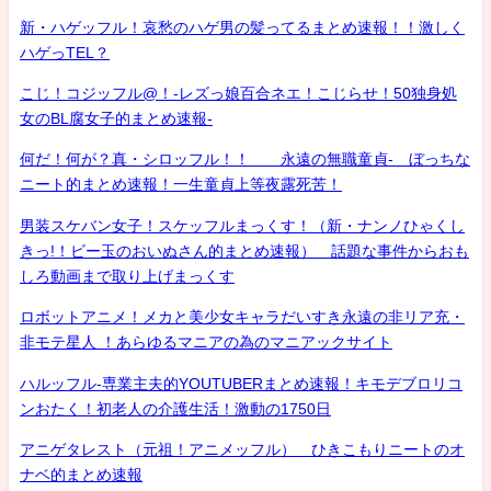
新・ハゲッフル！哀愁のハゲ男の髪ってるまとめ速報！！激しく
ハゲっTEL？
こじ！コジッフル@！-レズっ娘百合ネエ！こじらせ！50独身処
女のBL腐女子的まとめ速報-
何だ！何が？真・シロッフル！！ 永遠の無職童貞- ぼっちな
ニート的まとめ速報！一生童貞上等夜露死苦！
男装スケバン女子！スケッフルまっくす！（新・ナンノひゃくし
きっ!！ビー玉のおいぬさん的まとめ速報） 話題な事件からおも
しろ動画まで取り上げまっくす
ロボットアニメ！メカと美少女キャラだいすき永遠の非リア充・
非モテ星人 ！あらゆるマニアの為のマニアックサイト
ハルッフル-専業主夫的YOUTUBERまとめ速報！キモデブロリコ
ンおたく！初老人の介護生活！激動の1750日
アニゲタレスト（元祖！アニメッフル） ひきこもりニートのオ
ナベ的まとめ速報