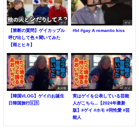
ゲイ
ゲイ
【禁断の質問】ゲイカップル
#bl #gay A romantic kiss
呼び出して色々聞いてみた
【雨とヒキ】
未分類
ゲイ
【韓国VLOG】ゲイのお誕生
実はゲイを公表している芸能
日韓国旅行🇰🇷
人がこちら...【2024年最新
版】#ゲイ #ホモ #同性愛 #芸
能人