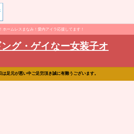
！ホームレスまなみ！愛内アイラ応援してます！
ギング・ゲイなー女装子オ
日は足元が悪い中ご足労頂き誠に有難うございます。