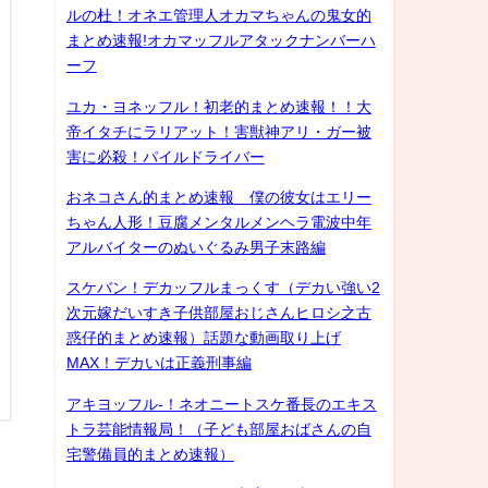
ルの杜！オネエ管理人オカマちゃんの鬼女的
まとめ速報!オカマッフルアタックナンバーハ
ーフ
ユカ・ヨネッフル！初老的まとめ速報！！大
帝イタチにラリアット！害獣神アリ・ガー被
害に必殺！パイルドライバー
おネコさん的まとめ速報 僕の彼女はエリー
ちゃん人形！豆腐メンタルメンヘラ電波中年
アルバイターのぬいぐるみ男子末路編
スケバン！デカッフルまっくす（デカい強い2
次元嫁だいすき子供部屋おじさんヒロシ之古
惑仔的まとめ速報）話題な動画取り上げ
MAX！デカいは正義刑事編
アキヨッフル-！ネオニートスケ番長のエキス
トラ芸能情報局！（子ども部屋おばさんの自
宅警備員的まとめ速報）