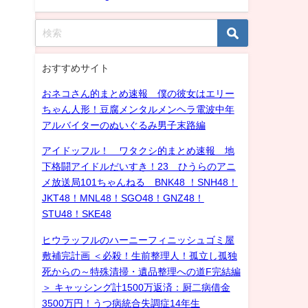
おすすめサイト
おネコさん的まとめ速報 僕の彼女はエリー
ちゃん人形！豆腐メンタルメンヘラ電波中年
アルバイターのぬいぐるみ男子末路編
アイドッフル！ ワタクシ的まとめ速報 地
下格闘アイドルだいすき！23 ひうらのアニ
メ放送局101ちゃんねる BNK48 ！SNH48！
JKT48！MNL48！SGO48！GNZ48！
STU48！SKE48
ヒウラッフルのハーニーフィニッシュゴミ屋
敷補完計画 ＜必殺！生前整理人！孤立し孤独
死からの～特殊清掃・遺品整理への道F完結編
＞ キャッシング計1500万返済：厨二病借金
3500万円！うつ病統合失調症14年生