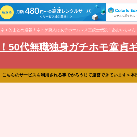
オネエ的まとめ速報！ネトゲ廃人は女子ホームレス三銃士伝説！あおいちゃん
！50代無職独身ガチホモ童貞
、こちらのサービスを利用される事でかろうじて運営できています＞本