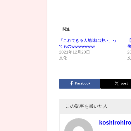
関連
「これできる人地味に凄い」っ
てものwwwwwwww
2021年12月20日
2
文化
Facebook
post
この記事を書いた人
koshirohir