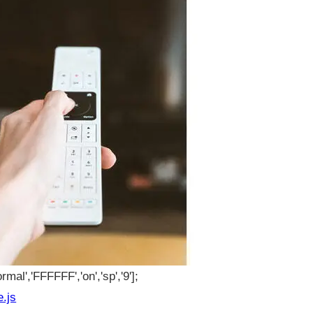
rmal','FFFFFF','on','sp','9'];
e.js