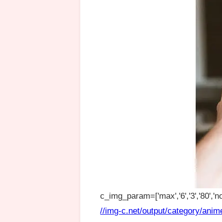
c_img_param=['max','6','3','80','no
//img-c.net/output/category/anim