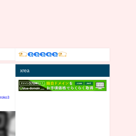
xrea
iroko3