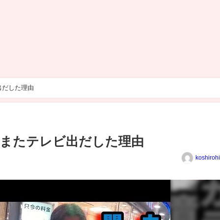
出だした理由
Iがまたテレビ出だした理由
koshiroh