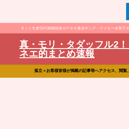
ネット乞食50代無職独身ガチホモ童貞ギング・ゲイなー女装子
真・モリ・タダッフル2！
ネエ的まとめ速報
孤立＜お客様皆様が掲載の記事等へアクセス、閲覧