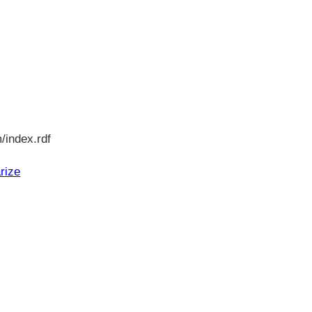
/index.rdf
rize