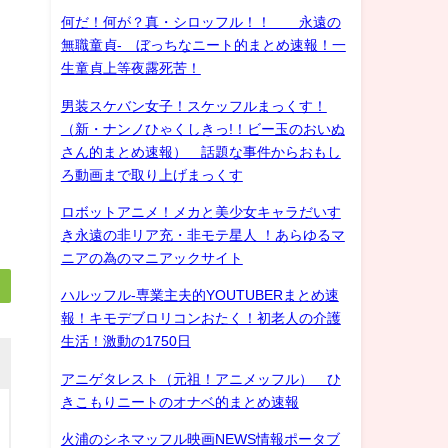
何だ！何が？真・シロッフル！！ 永遠の
無職童貞- ぼっちなニート的まとめ速報！一
生童貞上等夜露死苦！
男装スケバン女子！スケッフルまっくす！
（新・ナンノひゃくしきっ!！ビー玉のおいぬ
さん的まとめ速報） 話題な事件からおもし
ろ動画まで取り上げまっくす
ロボットアニメ！メカと美少女キャラだいす
き永遠の非リア充・非モテ星人 ！あらゆるマ
ニアの為のマニアックサイト
ハルッフル-専業主夫的YOUTUBERまとめ速
報！キモデブロリコンおたく！初老人の介護
生活！激動の1750日
アニゲタレスト（元祖！アニメッフル） ひ
きこもりニートのオナベ的まとめ速報
火浦のシネマッフル映画NEWS情報ポータブ