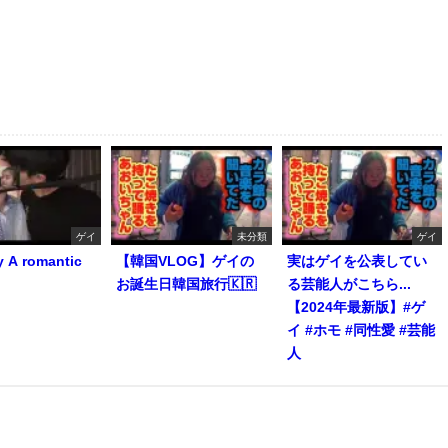
ゲイ
未分類
ゲイ
y A romantic
【韓国VLOG】ゲイの
実はゲイを公表してい
お誕生日韓国旅行🇰🇷
る芸能人がこちら...
【2024年最新版】#ゲ
イ #ホモ #同性愛 #芸能
人