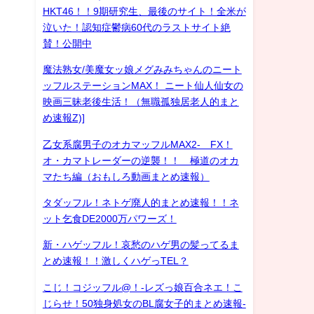
HKT46！！9期研究生、最後のサイト！全米が
泣いた！認知症鬱病60代のラストサイト絶
賛！公開中
魔法熟女/美魔女ッ娘メグみみちゃんのニート
ッフルステーションMAX！ ニート仙人仙女の
映画三昧老後生活！（無職孤独居老人的まと
め速報Z)]
乙女系腐男子のオカマッフルMAX2- FX！
オ・カマトレーダーの逆襲！！ 極道のオカ
マたち編（おもしろ動画まとめ速報）
タダッフル！ネトゲ廃人的まとめ速報！！ネ
ット乞食DE2000万パワーズ！
新・ハゲッフル！哀愁のハゲ男の髪ってるま
とめ速報！！激しくハゲっTEL？
こじ！コジッフル@！-レズっ娘百合ネエ！こ
じらせ！50独身処女のBL腐女子的まとめ速報-