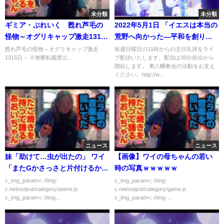
未分類
未分類
ギミア・ぶれいく 甦れ芦毛の
2022年5月1日 「イエスは本当の
怪物～オグリキャップ激走1315
荒野へ向かった―平和を創りだ
日～
すために」マルコ1：12-15 奥田
甦れ芦毛の怪物～オグリキャップ激走
毎週日曜日の11時からの主日礼拝をライ
1315日～ ※無断転載禁止...
ブ配信いたします。配信は30分前位から
知志牧師 東八幡キリスト教会 主
開始します。 東八幡教会の活動をお支え
日礼拝
ください。http://w...
ニュース
ニュース
妹「助けて…虫が出たの」 ワイ
【画像】ワイの母ちゃんの若い
「またGかさっさと片付けるか」
時の写真ｗｗｗｗｗ
ムカデ「うーっす」 ワイ「ホグ
c_img_param=; //img-
c_img_param=; //img-
c.net/output/category/anime.js
c.net/output/category/game.js
ワーッ！」
c_img_param=; //img...
c_img_param=; //img-...