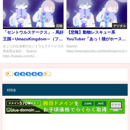
芸能
デジタル
「セントウルステークス」 - 馬好
【悲報】動物レスキュー系
王国～UmazuKingdom～（フジ
YouTuber「あっ！猫がホースに
テレビ）
挟まってる！w」ﾊﾟｼｬ
きょうの出演者のセントウルステークスの
Source:
本命馬を紹介。 Source:
https://newmatosoku.com/feed/main/rss2.xml.
https://kakaku.com/tv/...
xrea