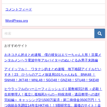
コメントフィード
WordPress.org
おすすめサイト
おネコさん的まとめ速報 僕の彼女はエリーちゃん人形！豆腐メ
ンタルメンヘラ電波中年アルバイターのぬいぐるみ男子末路編
アイドッフル！ ワタクシ的まとめ速報 地下格闘アイドルだい
すき！23 ひうらのアニメ放送局101ちゃんねる BNK48 ！
SNH48！JKT48！MNL48！SGO48！GNZ48！STU48！SKE48
ヒウラッフルのハーニーフィニッシュゴミ屋敷補完計画 ＜必殺！
生前整理人！孤立し孤独死からの～特殊清掃・遺品整理への道F
完結編＞ キャッシング計1500万返済：厨二病借金3500万円！う
つ病統合失調症14年生HKT46！！9期研究生、最後のサイト！全