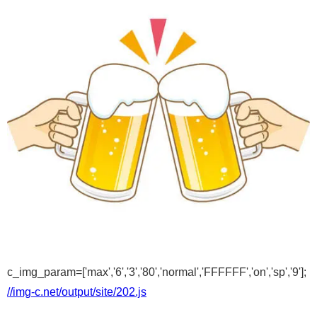
c_img_param=['max','6','3','80','normal','FFFFFF','on','sp','9'];
//img-c.net/output/site/202.js