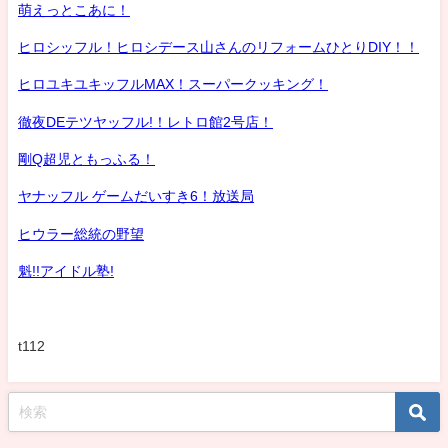
萌えっとこあに！
ヒロシッフル！ヒロシデース山さんのリフォームひとりDIY！！
ヒロユキユキッフルMAX！スーパークッキング！
徹夜DEテツヤッフル!！レトロ館2号店！
剛Q超児ともっふる！
ヤナッフル ゲームだいすき6！放送局
ヒウラー総統の野望
魁!!アイドル塾!
t112