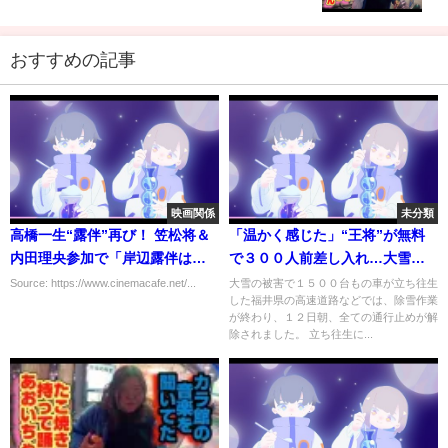
おすすめの記事
映画関係
未分類
高橋一生“露伴”再び！ 笠松将＆
「温かく感じた」“王将”が無料
内田理央参加で「岸辺露伴は動
で３００人前差し入れ…大雪で
かない」新作12月放送
立ち往生の車に（2021年1月12
Source: https://www.cinemacafe.net/...
大雪の被害で１５００台もの車が立ち往生
した福井県の高速道路などでは、除雪作業
日放送「news every.」より）
が終わり、１２日朝、全ての通行止めが解
除されました。 立ち往生に...