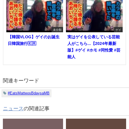
未分類
ゲイ
【韓国VLOG】ゲイのお誕生
実はゲイを公表している芸能
日韓国旅行🇰🇷
人がこちら...【2024年最新
版】#ゲイ #ホモ #同性愛 #芸
能人
関連キーワード
#EatsMatteosBdaysaMB
ニュース
の関連記事