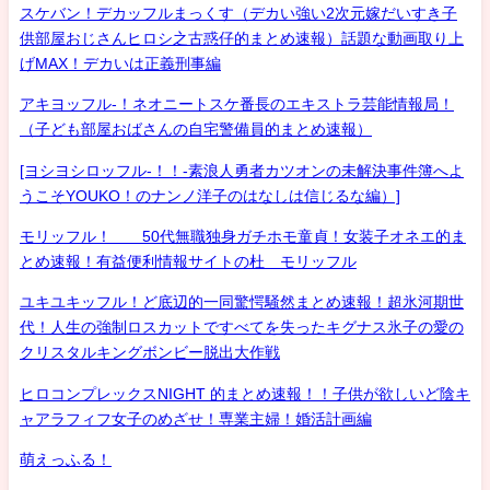
スケバン！デカッフルまっくす（デカい強い2次元嫁だいすき子
供部屋おじさんヒロシ之古惑仔的まとめ速報）話題な動画取り上
げMAX！デカいは正義刑事編
アキヨッフル-！ネオニートスケ番長のエキストラ芸能情報局！
（子ども部屋おばさんの自宅警備員的まとめ速報）
[ヨシヨシロッフル-！！-素浪人勇者カツオンの未解決事件簿へよ
うこそYOUKO！のナンノ洋子のはなしは信じるな編）]
モリッフル！ 50代無職独身ガチホモ童貞！女装子オネエ的ま
とめ速報！有益便利情報サイトの杜 モリッフル
ユキユキッフル！ど底辺的一同驚愕騒然まとめ速報！超氷河期世
代！人生の強制ロスカットですべてを失ったキグナス氷子の愛の
クリスタルキングボンビー脱出大作戦
ヒロコンプレックスNIGHT 的まとめ速報！！子供が欲しいど陰キ
ャアラフィフ女子のめざせ！専業主婦！婚活計画編
萌えっふる！