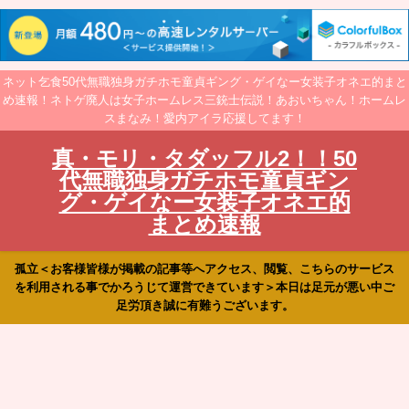
ネット乞食50代無職独身ガチホモ童貞ギング・ゲイなー女装子オネエ的まと
め速報！ネトゲ廃人は女子ホームレス三銃士伝説！あおいちゃん！ホームレ
スまなみ！愛内アイラ応援してます！
真・モリ・タダッフル2！！50
代無職独身ガチホモ童貞ギン
グ・ゲイなー女装子オネエ的
まとめ速報
孤立＜お客様皆様が掲載の記事等へアクセス、閲覧、こちらのサービス
を利用される事でかろうじて運営できています＞本日は足元が悪い中ご
足労頂き誠に有難うございます。