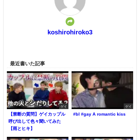
koshirohiroko3
最近書いた記事
ゲイ
ゲイ
【禁断の質問】ゲイカップル
#bl #gay A romantic kiss
呼び出して色々聞いてみた
【雨とヒキ】