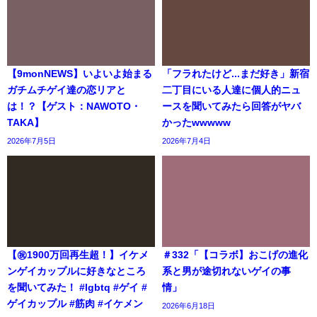
【9monNEWS】いよいよ始まる
「フラれたけど...まだ好き」新宿
ガチムチゲイ達の恋リアと
二丁目にいる人達に個人的ニュ
は！？【ゲスト：NAWOTO・
ースを聞いてみたら回答がヤバ
TAKA】
かったwwwww
2026年7月5日
2026年7月4日
【㊗️1900万回再生超！】イケメ
＃332「【コラボ】おこげの進化
ンゲイカップルに好きなところ
系と男が途切れないゲイの事
を聞いてみた！ #lgbtq #ゲイ #
情」
ゲイカップル #筋肉 #イケメン
2026年6月18日