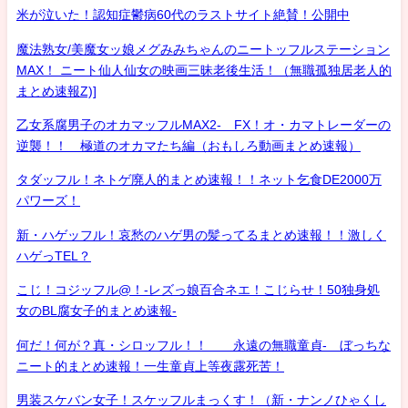
米が泣いた！認知症鬱病60代のラストサイト絶賛！公開中
魔法熟女/美魔女ッ娘メグみみちゃんのニートッフルステーション
MAX！ ニート仙人仙女の映画三昧老後生活！（無職孤独居老人的
まとめ速報Z)]
乙女系腐男子のオカマッフルMAX2- FX！オ・カマトレーダーの
逆襲！！ 極道のオカマたち編（おもしろ動画まとめ速報）
タダッフル！ネトゲ廃人的まとめ速報！！ネット乞食DE2000万
パワーズ！
新・ハゲッフル！哀愁のハゲ男の髪ってるまとめ速報！！激しく
ハゲっTEL？
こじ！コジッフル@！-レズっ娘百合ネエ！こじらせ！50独身処
女のBL腐女子的まとめ速報-
何だ！何が？真・シロッフル！！ 永遠の無職童貞- ぼっちな
ニート的まとめ速報！一生童貞上等夜露死苦！
男装スケバン女子！スケッフルまっくす！（新・ナンノひゃくし