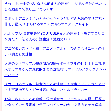
きっ!！ビー玉のおいぬさん的まとめ速報） 話題な事件からおも
しろ動画まで取り上げまっくす
ロボットアニメ！メカと美少女キャラだいすき永遠の非リア充・
非モテ星人 ！あらゆるマニアの為のマニアックサイト
ハルッフル-専業主夫的YOUTUBERまとめ速報！キモデブロリコ
ンおたく！初老人の介護生活！激動の1750日
アニゲタレスト（元祖！アニメッフル） ひきこもりニートのオ
ナベ的まとめ速報
火浦のシネマッフル映画NEWS情報ポータブルの杜！オネエ管理
人オカマちゃんの鬼女的まとめ速報!オカマッフルアタックナンバ
ーハーフ
ユカ・ヨネッフル！初老的まとめ速報！！大帝イタチにラリアッ
ト！害獣神アリ・ガー被害に必殺！パイルドライバー
おネコさん的まとめ速報 僕の彼女はエリーちゃん人形！豆腐メ
ンタルメンヘラ電波中年アルバイターのぬいぐるみ男子末路編