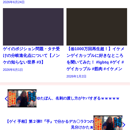
2026年6月24日
ゲイのポジション問題・タチ受
【㊗️1000万回再生超！】イケメ
けの分岐進化点について【ノン
ンゲイカップルに好きなところ
ケの知らない世界 #3】
を聞いてみた！ #lgbtq #ゲイ #
ゲイカップル #筋肉 #イケメン
2026年6月1日
2026年1月2日
ゆたぼん、名刺の渡し方がヤバすぎるｗｗｗｗｗ
【ゲイ 手相】第２弾‼『手』で分かるデカ〇ラ3つの
見分けかた🍌