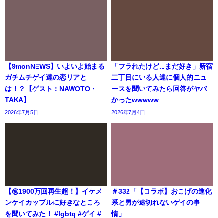
【9monNEWS】いよいよ始まる
「フラれたけど...まだ好き」新宿
ガチムチゲイ達の恋リアと
二丁目にいる人達に個人的ニュ
は！？【ゲスト：NAWOTO・
ースを聞いてみたら回答がヤバ
TAKA】
かったwwwww
2026年7月5日
2026年7月4日
【㊗️1900万回再生超！】イケメ
＃332「【コラボ】おこげの進化
ンゲイカップルに好きなところ
系と男が途切れないゲイの事
を聞いてみた！ #lgbtq #ゲイ #
情」