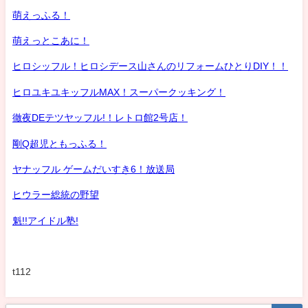
萌えっふる！
萌えっとこあに！
ヒロシッフル！ヒロシデース山さんのリフォームひとりDIY！！
ヒロユキユキッフルMAX！スーパークッキング！
徹夜DEテツヤッフル!！レトロ館2号店！
剛Q超児ともっふる！
ヤナッフル ゲームだいすき6！放送局
ヒウラー総統の野望
魁!!アイドル塾!
t112