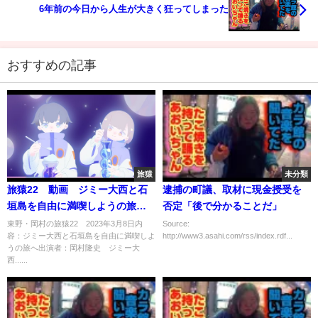
6年前の今日から人生が大きく狂ってしまった
おすすめの記事
旅猿
未分類
旅猿22 動画 ジミー大西と石
逮捕の町議、取材に現金授受を
垣島を自由に満喫しようの旅へ
否定「後で分かることだ」
最終話 3月8日
東野・岡村の旅猿22 2023年3月8日内
Source:
容：ジミー大西と石垣島を自由に満喫しよ
http://www3.asahi.com/rss/index.rdf...
うの旅へ出演者：岡村隆史 ジミー大
西......