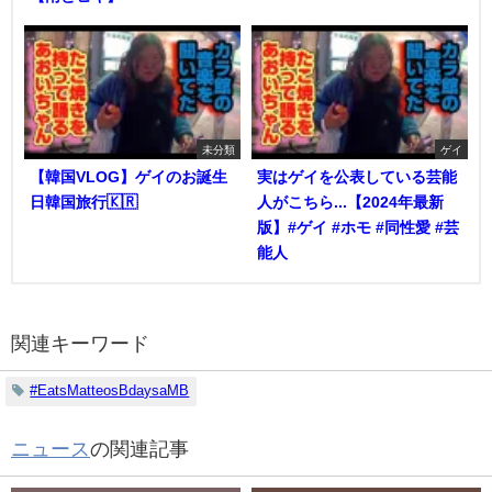
未分類
ゲイ
【韓国VLOG】ゲイのお誕生
実はゲイを公表している芸能
日韓国旅行🇰🇷
人がこちら...【2024年最新
版】#ゲイ #ホモ #同性愛 #芸
能人
関連キーワード
#EatsMatteosBdaysaMB
ニュース
の関連記事