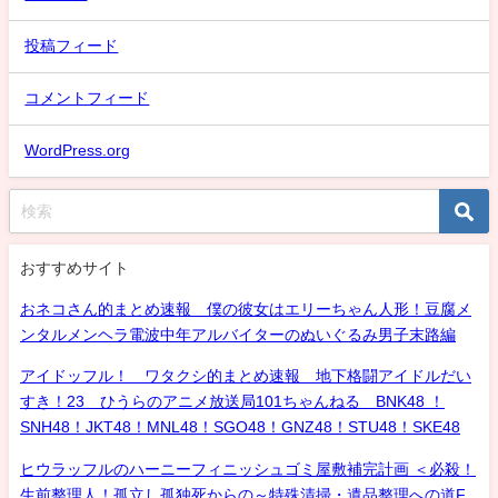
投稿フィード
コメントフィード
WordPress.org
おすすめサイト
おネコさん的まとめ速報 僕の彼女はエリーちゃん人形！豆腐メ
ンタルメンヘラ電波中年アルバイターのぬいぐるみ男子末路編
アイドッフル！ ワタクシ的まとめ速報 地下格闘アイドルだい
すき！23 ひうらのアニメ放送局101ちゃんねる BNK48 ！
SNH48！JKT48！MNL48！SGO48！GNZ48！STU48！SKE48
ヒウラッフルのハーニーフィニッシュゴミ屋敷補完計画 ＜必殺！
生前整理人！孤立し孤独死からの～特殊清掃・遺品整理への道F