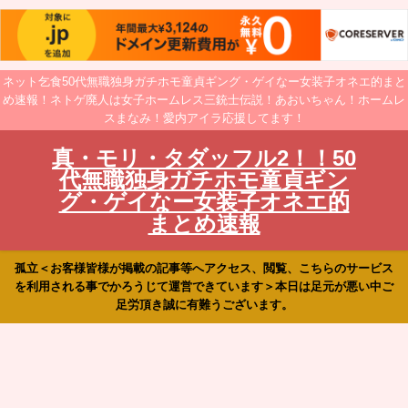
ネット乞食50代無職独身ガチホモ童貞ギング・ゲイなー女装子オネエ的まと
め速報！ネトゲ廃人は女子ホームレス三銃士伝説！あおいちゃん！ホームレ
スまなみ！愛内アイラ応援してます！
真・モリ・タダッフル2！！50
代無職独身ガチホモ童貞ギン
グ・ゲイなー女装子オネエ的
まとめ速報
孤立＜お客様皆様が掲載の記事等へアクセス、閲覧、こちらのサービス
を利用される事でかろうじて運営できています＞本日は足元が悪い中ご
足労頂き誠に有難うございます。