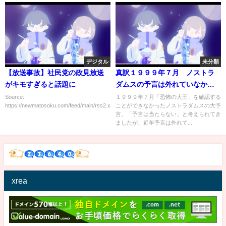
デジタル
未分類
【放送事故】社民党の政見放送
真訳１９９９年７月 ノストラ
がキモすぎると話題に
ダムスの予言は外れていなかっ
た
Source:
１９９９年７月「恐怖の大王」を確認する
https://newmatosoku.com/feed/main/rss2.xml...
ことができなかったノストラダムスの大予
言。「予言は当たらない」と考えられてき
ましたが、近年予言は外れて...
xrea