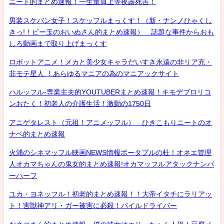
ニート的まとめ速報！一生童貞上等夜露死苦！
男装スケバン女子！スケッフルまっくす！（新・ナンノひゃくし
きっ!！ビー玉のおいぬさん的まとめ速報） 話題な事件からおも
しろ動画まで取り上げまっくす
ロボットアニメ！メカと美少女キャラだいすき永遠の非リア充・
非モテ星人 ！あらゆるマニアの為のマニアックサイト
ハルッフル-専業主夫的YOUTUBERまとめ速報！キモデブロリコ
ンおたく！初老人の介護生活！激動の1750日
アニゲタレスト（元祖！アニメッフル） ひきこもりニートのオ
ナベ的まとめ速報
火浦のシネマッフル映画NEWS情報ポータブルの杜！オネエ管理
人オカマちゃんの鬼女的まとめ速報!オカマッフルアタックナンバ
ーハーフ
ユカ・ヨネッフル！初老的まとめ速報！！大帝イタチにラリアッ
ト！害獣神アリ・ガー被害に必殺！パイルドライバー