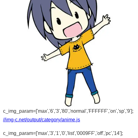
c_img_param=['max','6','3','80','normal','FFFFFF','on','sp','9'];
//img-c.net/output/category/anime.js
c_img_param=['max','3','1','0','list','0009FF','off','pc','14'];