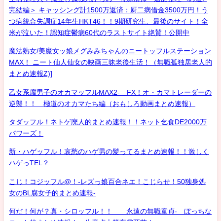
完結編＞ キャッシング計1500万返済：厨二病借金3500万円！う
つ病統合失調症14年生HKT46！！9期研究生、最後のサイト！全
米が泣いた！認知症鬱病60代のラストサイト絶賛！公開中
魔法熟女/美魔女ッ娘メグみみちゃんのニートッフルステーション
MAX！ ニート仙人仙女の映画三昧老後生活！（無職孤独居老人的
まとめ速報Z)]
乙女系腐男子のオカマッフルMAX2- FX！オ・カマトレーダーの
逆襲！！ 極道のオカマたち編（おもしろ動画まとめ速報）
タダッフル！ネトゲ廃人的まとめ速報！！ネット乞食DE2000万
パワーズ！
新・ハゲッフル！哀愁のハゲ男の髪ってるまとめ速報！！激しく
ハゲっTEL？
こじ！コジッフル@！-レズっ娘百合ネエ！こじらせ！50独身処
女のBL腐女子的まとめ速報-
何だ！何が？真・シロッフル！！ 永遠の無職童貞- ぼっちな