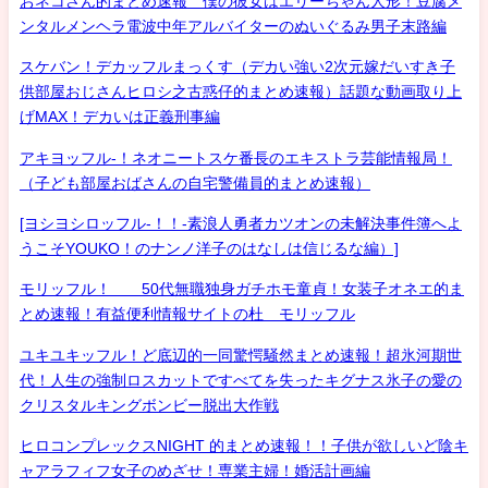
おネコさん的まとめ速報 僕の彼女はエリーちゃん人形！豆腐メ
ンタルメンヘラ電波中年アルバイターのぬいぐるみ男子末路編
スケバン！デカッフルまっくす（デカい強い2次元嫁だいすき子
供部屋おじさんヒロシ之古惑仔的まとめ速報）話題な動画取り上
げMAX！デカいは正義刑事編
アキヨッフル-！ネオニートスケ番長のエキストラ芸能情報局！
（子ども部屋おばさんの自宅警備員的まとめ速報）
[ヨシヨシロッフル-！！-素浪人勇者カツオンの未解決事件簿へよ
うこそYOUKO！のナンノ洋子のはなしは信じるな編）]
モリッフル！ 50代無職独身ガチホモ童貞！女装子オネエ的ま
とめ速報！有益便利情報サイトの杜 モリッフル
ユキユキッフル！ど底辺的一同驚愕騒然まとめ速報！超氷河期世
代！人生の強制ロスカットですべてを失ったキグナス氷子の愛の
クリスタルキングボンビー脱出大作戦
ヒロコンプレックスNIGHT 的まとめ速報！！子供が欲しいど陰キ
ャアラフィフ女子のめざせ！専業主婦！婚活計画編