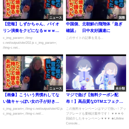
ニュース
国際
【悲報】しずかちゃん、バイオ
中国側、北朝鮮の飛翔体「急ぎ
リン演奏をクビになるｗｗｗｗ
確認」 日中友好議連に
ｗ
c_img_param=; //img-
このサイトの記事を見る...
c.net/output/site/202.js c_img_param=;
//img-c.net...
ニュース
未分類
【画像】こういう男慣れしてな
マジで急げ【無料クーポン配
い陰キャっぽい女の子が好きな
布！】高品質なDTMエフェクト
んやが
プラグインLifeline Console
c_img_param=; //img-c.net/output/site/42.js
この無料キャンペーンはマジで熱い！アッ
c_img_param=; //img-c.net/...
プグレードも要検討案件です！ ▼▼▼今
Liteが100%OFF！
回紹介したキャンペーン▼▼▼ ★Lifeline
Console...