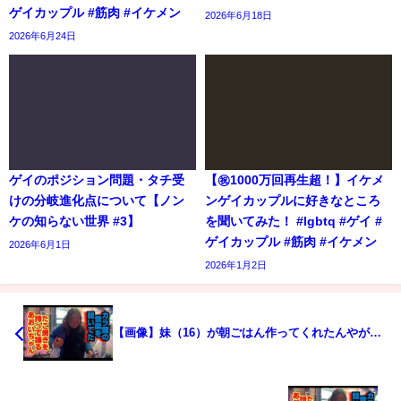
ゲイカップル #筋肉 #イケメン
2026年6月18日
2026年6月24日
ゲイのポジション問題・タチ受
【㊗️1000万回再生超！】イケメ
けの分岐進化点について【ノン
ンゲイカップルに好きなところ
ケの知らない世界 #3】
を聞いてみた！ #lgbtq #ゲイ #
ゲイカップル #筋肉 #イケメン
2026年6月1日
2026年1月2日
【画像】妹（16）が朝ごはん作ってくれたんやが…