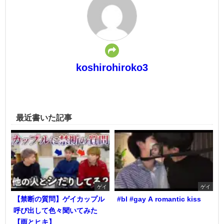
koshirohiroko3
最近書いた記事
ゲイ
ゲイ
【禁断の質問】ゲイカップル
#bl #gay A romantic kiss
呼び出して色々聞いてみた
【雨とヒキ】