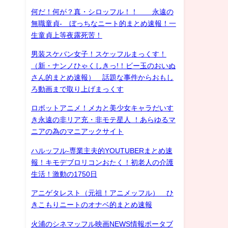
何だ！何が？真・シロッフル！！ 永遠の
無職童貞- ぼっちなニート的まとめ速報！一
生童貞上等夜露死苦！
男装スケバン女子！スケッフルまっくす！
（新・ナンノひゃくしきっ!！ビー玉のおいぬ
さん的まとめ速報） 話題な事件からおもし
ろ動画まで取り上げまっくす
ロボットアニメ！メカと美少女キャラだいす
き永遠の非リア充・非モテ星人 ！あらゆるマ
ニアの為のマニアックサイト
ハルッフル-専業主夫的YOUTUBERまとめ速
報！キモデブロリコンおたく！初老人の介護
生活！激動の1750日
アニゲタレスト（元祖！アニメッフル） ひ
きこもりニートのオナベ的まとめ速報
火浦のシネマッフル映画NEWS情報ポータブ