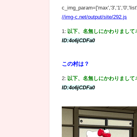
c_img_param=['max','3','1','0','list',
//img-c.net/output/site/292.js
1:
以下、名無しにかわりまして
ID:4o6jCDFa0
この村は？
2:
以下、名無しにかわりまして
ID:4o6jCDFa0