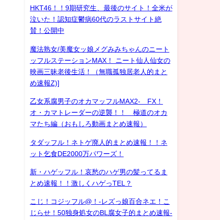
HKT46！！9期研究生、最後のサイト！全米が
泣いた！認知症鬱病60代のラストサイト絶
賛！公開中
魔法熟女/美魔女ッ娘メグみみちゃんのニート
ッフルステーションMAX！ ニート仙人仙女の
映画三昧老後生活！（無職孤独居老人的まと
め速報Z)]
乙女系腐男子のオカマッフルMAX2- FX！
オ・カマトレーダーの逆襲！！ 極道のオカ
マたち編（おもしろ動画まとめ速報）
タダッフル！ネトゲ廃人的まとめ速報！！ネ
ット乞食DE2000万パワーズ！
新・ハゲッフル！哀愁のハゲ男の髪ってるま
とめ速報！！激しくハゲっTEL？
こじ！コジッフル@！-レズっ娘百合ネエ！こ
じらせ！50独身処女のBL腐女子的まとめ速報-