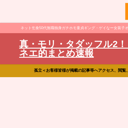
ネット乞食50代無職独身ガチホモ童貞ギング・ゲイなー女装子
真・モリ・タダッフル2！
ネエ的まとめ速報
孤立＜お客様皆様が掲載の記事等へアクセス、閲覧