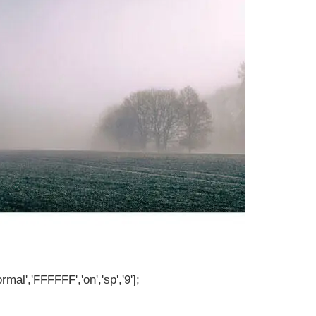
rmal','FFFFFF','on','sp','9'];