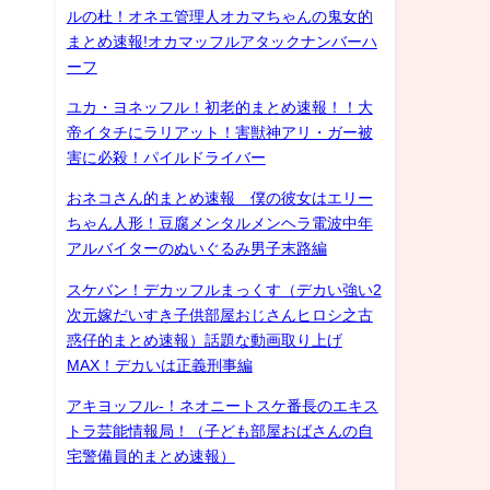
ルの杜！オネエ管理人オカマちゃんの鬼女的
まとめ速報!オカマッフルアタックナンバーハ
ーフ
ユカ・ヨネッフル！初老的まとめ速報！！大
帝イタチにラリアット！害獣神アリ・ガー被
害に必殺！パイルドライバー
おネコさん的まとめ速報 僕の彼女はエリー
ちゃん人形！豆腐メンタルメンヘラ電波中年
アルバイターのぬいぐるみ男子末路編
スケバン！デカッフルまっくす（デカい強い2
次元嫁だいすき子供部屋おじさんヒロシ之古
惑仔的まとめ速報）話題な動画取り上げ
MAX！デカいは正義刑事編
アキヨッフル-！ネオニートスケ番長のエキス
トラ芸能情報局！（子ども部屋おばさんの自
宅警備員的まとめ速報）