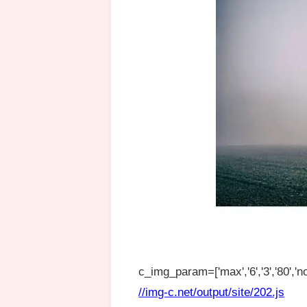
c_img_param=['max','6','3','80','no
//img-c.net/output/site/202.js