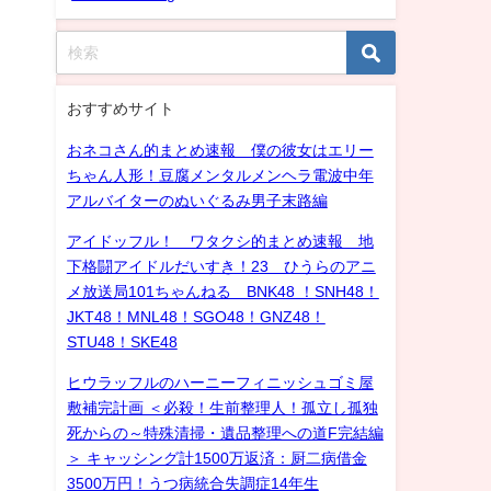
おすすめサイト
おネコさん的まとめ速報 僕の彼女はエリー
ちゃん人形！豆腐メンタルメンヘラ電波中年
アルバイターのぬいぐるみ男子末路編
アイドッフル！ ワタクシ的まとめ速報 地
下格闘アイドルだいすき！23 ひうらのアニ
メ放送局101ちゃんねる BNK48 ！SNH48！
JKT48！MNL48！SGO48！GNZ48！
STU48！SKE48
ヒウラッフルのハーニーフィニッシュゴミ屋
敷補完計画 ＜必殺！生前整理人！孤立し孤独
死からの～特殊清掃・遺品整理への道F完結編
＞ キャッシング計1500万返済：厨二病借金
3500万円！うつ病統合失調症14年生