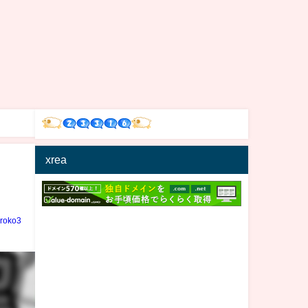
xrea
iroko3