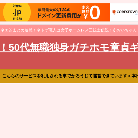
オネエ的まとめ速報！ネトゲ廃人は女子ホームレス三銃士伝説！あおいちゃん
！50代無職独身ガチホモ童貞
、こちらのサービスを利用される事でかろうじて運営できています＞本