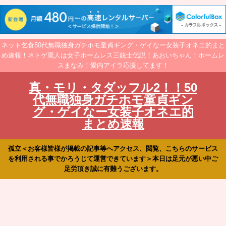
ネット乞食50代無職独身ガチホモ童貞ギング・ゲイなー女装子オネエ的まと
め速報！ネトゲ廃人は女子ホームレス三銃士伝説！あおいちゃん！ホームレ
スまなみ！愛内アイラ応援してます！
真・モリ・タダッフル2！！50
代無職独身ガチホモ童貞ギン
グ・ゲイなー女装子オネエ的
まとめ速報
孤立＜お客様皆様が掲載の記事等へアクセス、閲覧、こちらのサービス
を利用される事でかろうじて運営できています＞本日は足元が悪い中ご
足労頂き誠に有難うございます。