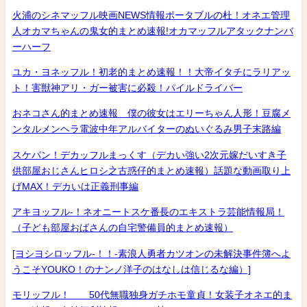
火浦のシネマッフル映画NEWS情報ポータブルの杜！オネエ管理
人オカマちゃんの鬼女的まとめ速報!オカマッフルアタックナンバ
ーハーフ
ユカ・ヨネッフル！初老的まとめ速報！！大帝イタチにラリアッ
ト！害獣神アリ・ガー被害に必殺！パイルドライバー
おネコさん的まとめ速報 僕の彼女はエリーちゃん人形！豆腐メ
ンタルメンヘラ電波中年アルバイターのぬいぐるみ男子末路編
スケバン！デカッフルまっくす（デカい強い2次元嫁だいすき子
供部屋おじさんヒロシ之古惑仔的まとめ速報）話題な動画取り上
げMAX！デカいは正義刑事編
アキヨッフル-！ネオニートスケ番長のエキストラ芸能情報局！
（子ども部屋おばさんの自宅警備員的まとめ速報）
[ヨシヨシロッフル-！！-素浪人勇者カツオンの未解決事件簿へよ
うこそYOUKO！のナンノ洋子のはなしは信じるな編）]
モリッフル！ 50代無職独身ガチホモ童貞！女装子オネエ的ま