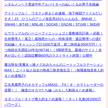
ンタルメンヘラ電波中年アルバイターのぬいぐるみ男子末路編
アイドッフル！ ワタクシ的まとめ速報 地下格闘アイドルだい
すき！23 ひうらのアニメ放送局101ちゃんねる BNK48 ！
SNH48！JKT48！MNL48！SGO48！GNZ48！STU48！SKE48
ヒウラッフルのハーニーフィニッシュゴミ屋敷補完計画 ＜必殺！
生前整理人！孤立し孤独死からの～特殊清掃・遺品整理への道F
完結編＞ キャッシング計1500万返済：厨二病借金3500万円！う
つ病統合失調症14年生HKT46！！9期研究生、最後のサイト！全
米が泣いた！認知症鬱病60代のラストサイト絶賛！公開中
魔法熟女/美魔女ッ娘メグみみちゃんのニートッフルステーション
MAX！ ニート仙人仙女の映画三昧老後生活！（無職孤独居老人的
まとめ速報Z)]
乙女系腐男子のオカマッフルMAX2- FX！オ・カマトレーダーの
逆襲！！ 極道のオカマたち編（おもしろ動画まとめ速報）
タダッフル！ネトゲ廃人的まとめ速報！！ネット乞食DE2000万
パワーズ！