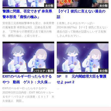
未分類
未分類
警護に問題、否定できず 奈良県
【ゲイ】彼氏に言えない過去の
警本部長「痛恨の極み」
話
安倍晋三元首相銃撃事件を受け、奈良県警
1:名無しさん＠おカマいっぱい
の鬼塚友章 本部長は9日、記者会見を開
2024.06.06(Thu) 【ゲイ】彼氏に言えない
き、「27年余りの警察官人生で最大の悔
過去の話って動画が話題らしいぞ 2:名無
恨、痛恨の極み」と絞り出す...
しさん＠おカマい...
バラエティ動画
未分類
EXITのベルギー行ったらモテる
SP Ⅱ 元内閣総理大臣を警護
やつ 動画 ゲスト：大久保嘉
せよ part 2
人、岡田結実 3月11日
EXITのベルギー行ったらモテるやつ
...
2023年3月11日内容：EXIT MCのサッカー
＆モテ！バラエティ出演者：ＥＸＩＴ 大
久保嘉人 岡田...