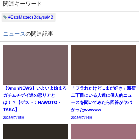
関連キーワード
#EatsMatteosBdaysaMB
ニュース
の関連記事
【9monNEWS】いよいよ始まる
「フラれたけど...まだ好き」新宿
ガチムチゲイ達の恋リアと
二丁目にいる人達に個人的ニュ
は！？【ゲスト：NAWOTO・
ースを聞いてみたら回答がヤバ
TAKA】
かったwwwww
2026年7月5日
2026年7月4日