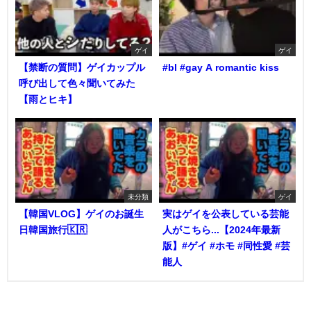
ゲイ
ゲイ
【禁断の質問】ゲイカップル
#bl #gay A romantic kiss
呼び出して色々聞いてみた
【雨とヒキ】
未分類
ゲイ
【韓国VLOG】ゲイのお誕生
実はゲイを公表している芸能
日韓国旅行🇰🇷
人がこちら...【2024年最新
版】#ゲイ #ホモ #同性愛 #芸
能人