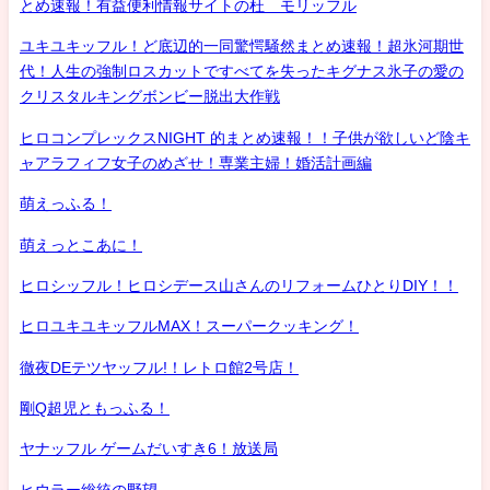
とめ速報！有益便利情報サイトの杜 モリッフル
ユキユキッフル！ど底辺的一同驚愕騒然まとめ速報！超氷河期世
代！人生の強制ロスカットですべてを失ったキグナス氷子の愛の
クリスタルキングボンビー脱出大作戦
ヒロコンプレックスNIGHT 的まとめ速報！！子供が欲しいど陰キ
ャアラフィフ女子のめざせ！専業主婦！婚活計画編
萌えっふる！
萌えっとこあに！
ヒロシッフル！ヒロシデース山さんのリフォームひとりDIY！！
ヒロユキユキッフルMAX！スーパークッキング！
徹夜DEテツヤッフル!！レトロ館2号店！
剛Q超児ともっふる！
ヤナッフル ゲームだいすき6！放送局
ヒウラー総統の野望