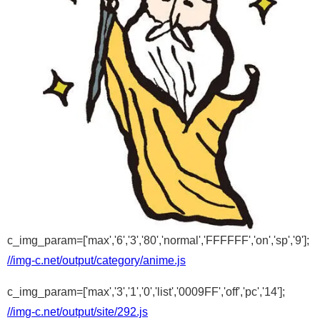
c_img_param=['max','6','3','80','normal','FFFFFF','on','sp','9'];
//img-c.net/output/category/anime.js
c_img_param=['max','3','1','0','list','0009FF','off','pc','14'];
//img-c.net/output/site/292.js