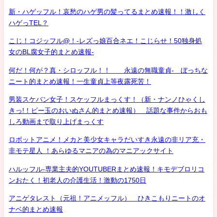
新・ハゲッフル！哀愁のハゲ男の髪ってるまとめ速報！！激しく
ハゲっTEL？
こじ！コジッフル@！-レズっ娘百合ネエ！こじらせ！50独身処
女のBL腐女子的まとめ速報-
何だ！何が？真・シロッフル！！ 永遠の無職童貞- ぼっちな
ニート的まとめ速報！一生童貞上等夜露死苦！
男装スケバン女子！スケッフルまっくす！（新・ナンノひゃくし
きっ!！ビー玉のおいぬさん的まとめ速報） 話題な事件からおも
しろ動画まで取り上げまっくす
ロボットアニメ！メカと美少女キャラだいすき永遠の非リア充・
非モテ星人 ！あらゆるマニアの為のマニアックサイト
ハルッフル-専業主夫的YOUTUBERまとめ速報！キモデブロリコ
ンおたく！初老人の介護生活！激動の1750日
アニゲタレスト（元祖！アニメッフル） ひきこもりニートのオ
ナベ的まとめ速報