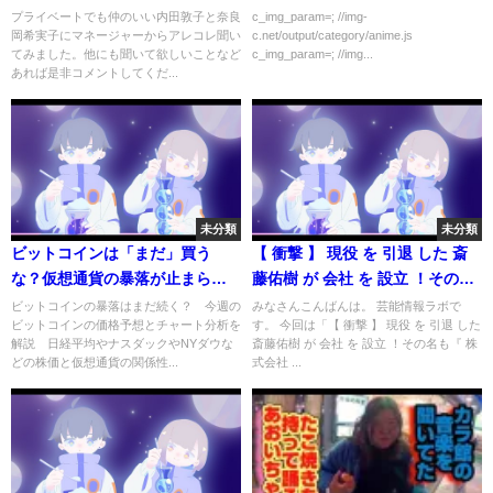
ありがとう😂」
プライベートでも仲のいい内田敦子と奈良
c_img_param=; //img-
岡希実子にマネージャーからアレコレ聞い
c.net/output/category/anime.js
てみました。他にも聞いて欲しいことなど
c_img_param=; //img...
あれば是非コメントしてくだ...
未分類
未分類
ビットコインは「まだ」買う
【 衝撃 】 現役 を 引退 した 斎
な？仮想通貨の暴落が止まらな
藤佑樹 が 会社 を 設立 ！その名
い理由とは？日経平均などの株
も『 株式会社 斎藤佑樹 』
ビットコインの暴落はまだ続く？ 今週の
みなさんこんばんは。 芸能情報ラボで
ビットコインの価格予想とチャート分析を
す。 今回は「【 衝撃 】 現役 を 引退 した
価やドル円の影響と投資会社の
解説 日経平均やナスダックやNYダウな
斎藤佑樹 が 会社 を 設立 ！その名も『 株
価格予想がヤバすぎる【 ビット
どの株価と仮想通貨の関係性...
式会社 ...
コイン 仮想通貨 日経平均 メタバ
ース NFT 】