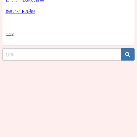
魁!!アイドル塾!
t112
koshirohiroko39jp All Rights Reserved.