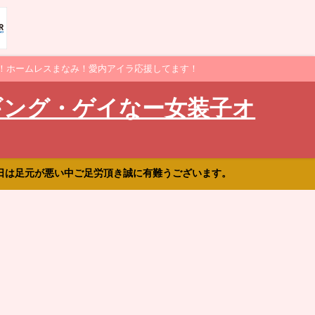
！ホームレスまなみ！愛内アイラ応援してます！
ギング・ゲイなー女装子オ
日は足元が悪い中ご足労頂き誠に有難うございます。