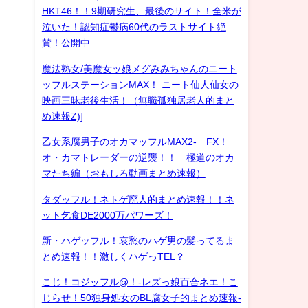
HKT46！！9期研究生、最後のサイト！全米が
泣いた！認知症鬱病60代のラストサイト絶
賛！公開中
魔法熟女/美魔女ッ娘メグみみちゃんのニート
ッフルステーションMAX！ ニート仙人仙女の
映画三昧老後生活！（無職孤独居老人的まと
め速報Z)]
乙女系腐男子のオカマッフルMAX2- FX！
オ・カマトレーダーの逆襲！！ 極道のオカ
マたち編（おもしろ動画まとめ速報）
タダッフル！ネトゲ廃人的まとめ速報！！ネ
ット乞食DE2000万パワーズ！
新・ハゲッフル！哀愁のハゲ男の髪ってるま
とめ速報！！激しくハゲっTEL？
こじ！コジッフル@！-レズっ娘百合ネエ！こ
じらせ！50独身処女のBL腐女子的まとめ速報-