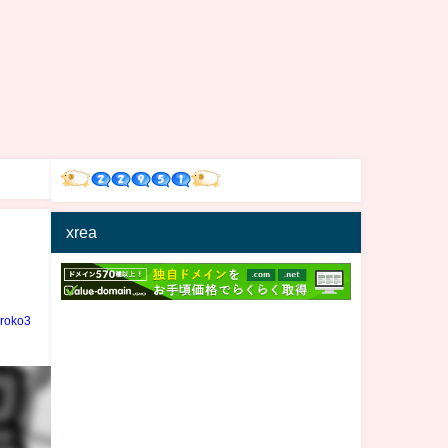
xrea
iroko3