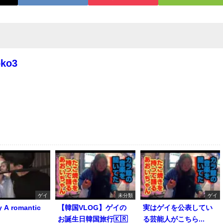
oko3
ゲイ
未分類
ゲイ
y A romantic
【韓国VLOG】ゲイの
実はゲイを公表してい
お誕生日韓国旅行🇰🇷
る芸能人がこちら...