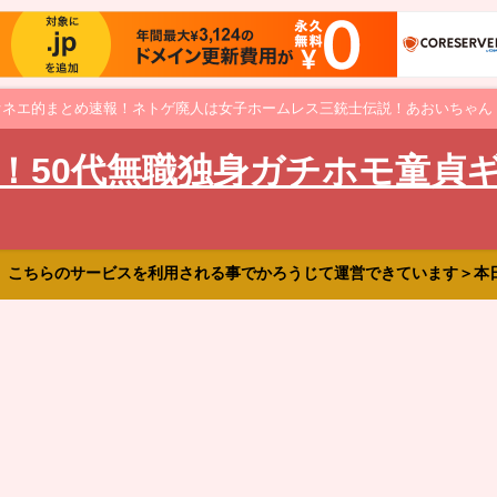
オネエ的まとめ速報！ネトゲ廃人は女子ホームレス三銃士伝説！あおいちゃん
！50代無職独身ガチホモ童貞
、こちらのサービスを利用される事でかろうじて運営できています＞本