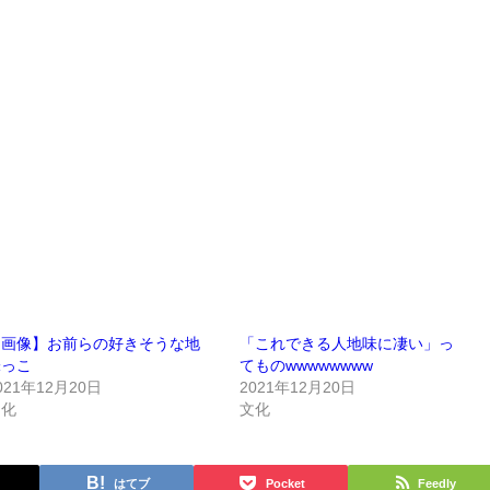
【画像】お前らの好きそうな地
「これできる人地味に凄い」っ
味っこ
てものwwwwwwww
021年12月20日
2021年12月20日
文化
文化
はてブ
Pocket
Feedly