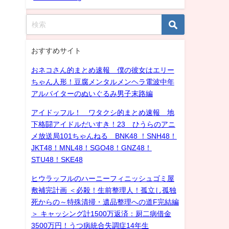
おすすめサイト
おネコさん的まとめ速報 僕の彼女はエリー
ちゃん人形！豆腐メンタルメンヘラ電波中年
アルバイターのぬいぐるみ男子末路編
アイドッフル！ ワタクシ的まとめ速報 地
下格闘アイドルだいすき！23 ひうらのアニ
メ放送局101ちゃんねる BNK48 ！SNH48！
JKT48！MNL48！SGO48！GNZ48！
STU48！SKE48
ヒウラッフルのハーニーフィニッシュゴミ屋
敷補完計画 ＜必殺！生前整理人！孤立し孤独
死からの～特殊清掃・遺品整理への道F完結編
＞ キャッシング計1500万返済：厨二病借金
3500万円！うつ病統合失調症14年生