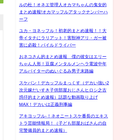
ルの杜！オネエ管理人オカマちゃんの鬼女的
まとめ速報!オカマッフルアタックナンバーハ
ーフ
ユカ・ヨネッフル！初老的まとめ速報！！大
帝イタチにラリアット！害獣神アリ・ガー被
害に必殺！パイルドライバー
おネコさん的まとめ速報 僕の彼女はエリー
ちゃん人形！豆腐メンタルメンヘラ電波中年
アルバイターのぬいぐるみ男子末路編
スケバン！デカッフルまっくす（デカい強い2
次元嫁だいすき子供部屋おじさんヒロシ之古
惑仔的まとめ速報）話題な動画取り上げ
MAX！デカいは正義刑事編
アキヨッフル-！ネオニートスケ番長のエキス
トラ芸能情報局！（子ども部屋おばさんの自
宅警備員的まとめ速報）