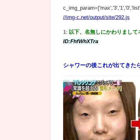
c_img_param=['max','3','1','0','list',
//img-c.net/output/site/292.js
1:
以下、名無しにかわりまして
ID:FhfWhXTra
シャワーの後これが出てきた