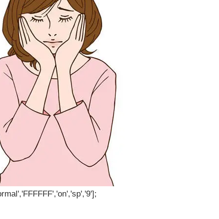
rmal','FFFFFF','on','sp','9'];