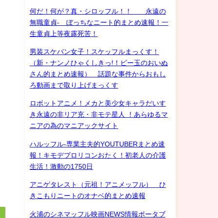
何だ！何が？真・シロッフル！！ 永遠の
無職童貞- ぼっちなニート的まとめ速報！一
生童貞上等夜露死苦！
男装スケバン女子！スケッフルまっくす！
（新・ナンノひゃくしきっ!！ビー玉のおいぬ
さん的まとめ速報） 話題な事件からおもし
ろ動画まで取り上げまっくす
ロボットアニメ！メカと美少女キャラだいす
き永遠の非リア充・非モテ星人 ！あらゆるマ
ニアの為のマニアックサイト
ハルッフル-専業主夫的YOUTUBERまとめ速
報！キモデブロリコンおたく！初老人の介護
生活！激動の1750日
アニゲタレスト（元祖！アニメッフル） ひ
きこもりニートのオナベ的まとめ速報
火浦のシネマッフル映画NEWS情報ポータブ