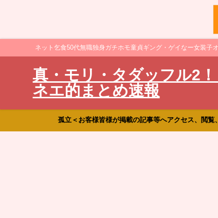
ネット乞食50代無職独身ガチホモ童貞ギング・ゲイなー女装子
真・モリ・タダッフル2！
ネエ的まとめ速報
孤立＜お客様皆様が掲載の記事等へアクセス、閲覧