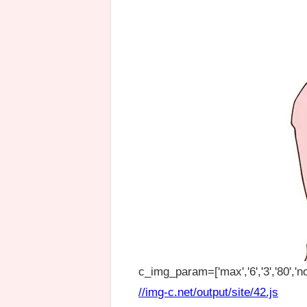
c_img_param=['max','6','3','80','no
//img-c.net/output/site/42.js