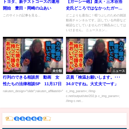
トヨタ、新テストコースの運用
【ガーシー砲】楽天・三木谷浩
開始 豊田・岡崎の山あい
史氏どころではなかったガーシ
ーが戦っている相手が判明！政
このサイトの記事を見る...
どこよりも適当に！暇つぶしのための雑談
動画チャンネルです。話している内容など
界、経済界、芸能界 【なぜ今
確認などしていませんので鵜呑みにしては
回ガーシーに投票すべきか理由
いけません。 ニュースエン...
を話します】... (TTMつよし
未分類
ニュース
行列のできる相談所 動画 女
店員「検温お願いします。･･･
性たちの法律相談SP 11月17日
34.0ですね。大丈夫でーす」
rakuten_design="slide";rakuten_affiliateId="00ed0224.63...
c_img_param=; //img-
c.net/output/site/202.js c_img_param=;
//img-c.net...