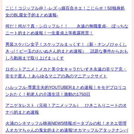
こじ！コジッフル@！-レズっ娘百合ネエ！こじらせ！50独身処
女のBL腐女子的まとめ速報-
何だ！何が？真・シロッフル！！ 永遠の無職童貞- ぼっちな
ニート的まとめ速報！一生童貞上等夜露死苦！
男装スケバン女子！スケッフルまっくす！（新・ナンノひゃくし
きっ!！ビー玉のおいぬさん的まとめ速報） 話題な事件からおも
しろ動画まで取り上げまっくす
ロボットアニメ！メカと美少女キャラだいすき永遠の非リア充・
非モテ星人 ！あらゆるマニアの為のマニアックサイト
ハルッフル-専業主夫的YOUTUBERまとめ速報！キモデブロリコ
ンおたく！初老人の介護生活！激動の1750日
アニゲタレスト（元祖！アニメッフル） ひきこもりニートのオ
ナベ的まとめ速報
火浦のシネマッフル映画NEWS情報ポータブルの杜！オネエ管理
人オカマちゃんの鬼女的まとめ速報!オカマッフルアタックナンバ