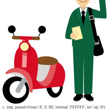
c_img_param=['max','6','3','80','normal','FFFFFF','on','sp','9'];