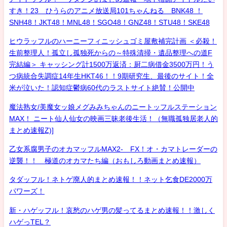
すき！23 ひうらのアニメ放送局101ちゃんねる BNK48 ！
SNH48！JKT48！MNL48！SGO48！GNZ48！STU48！SKE48
ヒウラッフルのハーニーフィニッシュゴミ屋敷補完計画 ＜必殺！
生前整理人！孤立し孤独死からの～特殊清掃・遺品整理への道F
完結編＞ キャッシング計1500万返済：厨二病借金3500万円！う
つ病統合失調症14年生HKT46！！9期研究生、最後のサイト！全
米が泣いた！認知症鬱病60代のラストサイト絶賛！公開中
魔法熟女/美魔女ッ娘メグみみちゃんのニートッフルステーション
MAX！ ニート仙人仙女の映画三昧老後生活！（無職孤独居老人的
まとめ速報Z)]
乙女系腐男子のオカマッフルMAX2- FX！オ・カマトレーダーの
逆襲！！ 極道のオカマたち編（おもしろ動画まとめ速報）
タダッフル！ネトゲ廃人的まとめ速報！！ネット乞食DE2000万
パワーズ！
新・ハゲッフル！哀愁のハゲ男の髪ってるまとめ速報！！激しく
ハゲっTEL？