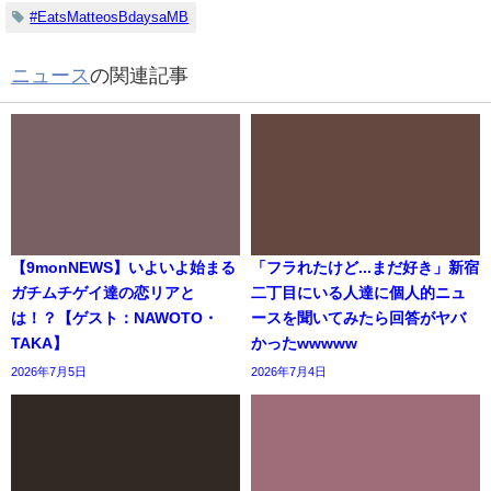
#EatsMatteosBdaysaMB
ニュース
の関連記事
【9monNEWS】いよいよ始まる
「フラれたけど...まだ好き」新宿
ガチムチゲイ達の恋リアと
二丁目にいる人達に個人的ニュ
は！？【ゲスト：NAWOTO・
ースを聞いてみたら回答がヤバ
TAKA】
かったwwwww
2026年7月5日
2026年7月4日