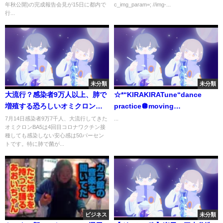
年秋公開)の完成報告会見が15日に都内で
c_img_param=; //img-...
見
行...
未分類
未分類
大流行？感染者9万人以上、肺で
☆*“KIRAKIRATune“dance
増殖する恐ろしいオミクロン
practice🪩moving
BA5は4回接種をしても、感染し
ver.#UNLAME#UNLAME_KIRAKI
7月14日感染者9万7千人、大流行してきた
...
オミクロンBA5は4回目コロナワクチン接
ない安心感は50パーセントで
種しても感染しない安心感は50パーセン
す。免疫をすり抜けて罹りかか
トです。特に肺で菌が...
って治ってもまたかかるそうで
す。シニアは特に気をつけて。
ビジネス
未分類