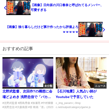
【画像】日向坂の川口春奈と呼ばれてるメンバー、
可愛すぎる
【画像】独り暮らしだけど豚汁作ったから評価よろ
ｗｗｗｗｗ
おすすめの記事
未分類
ニュース
北野武監督、次回作?の構想に会
【石川地震】人気占い師が
場どよめき 浅野忠信で「バカバ
Youtubeで予言していた
カしい映画」 “北野組”優秀な役
#北野武監督 #西島秀俊 #加瀬亮 #中村獅童
c_img_param=; //img-
#浅野忠信 #大森南朋 #首 映画『首』(2023
c.net/output/category/game.js
者陣に感謝 『首』完成報告会