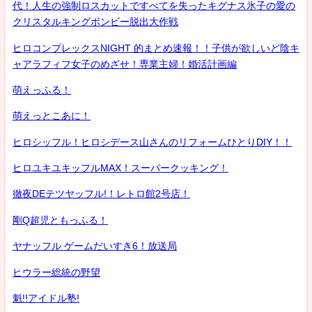
代！人生の強制ロスカットですべてを失ったキグナス氷子の愛の
クリスタルキングボンビー脱出大作戦
ヒロコンプレックスNIGHT 的まとめ速報！！子供が欲しいど陰キ
ャアラフィフ女子のめざせ！専業主婦！婚活計画編
萌えっふる！
萌えっとこあに！
ヒロシッフル！ヒロシデース山さんのリフォームひとりDIY！！
ヒロユキユキッフルMAX！スーパークッキング！
徹夜DEテツヤッフル!！レトロ館2号店！
剛Q超児ともっふる！
ヤナッフル ゲームだいすき6！放送局
ヒウラー総統の野望
魁!!アイドル塾!