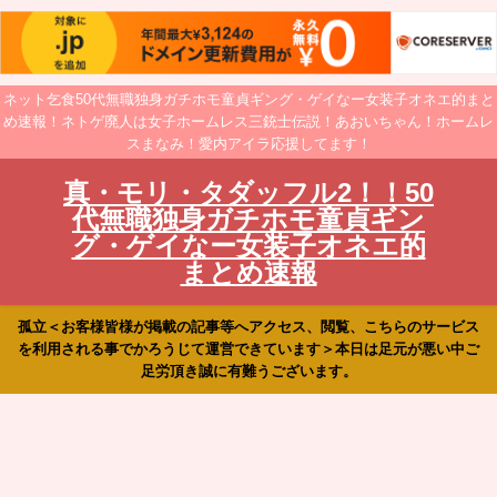
ネット乞食50代無職独身ガチホモ童貞ギング・ゲイなー女装子オネエ的まと
め速報！ネトゲ廃人は女子ホームレス三銃士伝説！あおいちゃん！ホームレ
スまなみ！愛内アイラ応援してます！
真・モリ・タダッフル2！！50
代無職独身ガチホモ童貞ギン
グ・ゲイなー女装子オネエ的
まとめ速報
孤立＜お客様皆様が掲載の記事等へアクセス、閲覧、こちらのサービス
を利用される事でかろうじて運営できています＞本日は足元が悪い中ご
足労頂き誠に有難うございます。