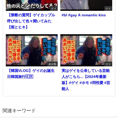
ゲイ
ゲイ
【禁断の質問】ゲイカップル
#bl #gay A romantic kiss
呼び出して色々聞いてみた
【雨とヒキ】
未分類
ゲイ
【韓国VLOG】ゲイのお誕生
実はゲイを公表している芸能
日韓国旅行🇰🇷
人がこちら...【2024年最新
版】#ゲイ #ホモ #同性愛 #芸
能人
関連キーワード