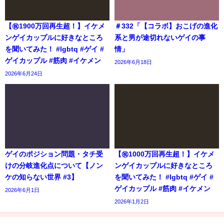
【㊗️1900万回再生超！】イケメ
＃332「【コラボ】おこげの進化
ンゲイカップルに好きなところ
系と男が途切れないゲイの事
を聞いてみた！ #lgbtq #ゲイ #
情」
ゲイカップル #筋肉 #イケメン
2026年6月18日
2026年6月24日
ゲイのポジション問題・タチ受
【㊗️1000万回再生超！】イケメ
けの分岐進化点について【ノン
ンゲイカップルに好きなところ
ケの知らない世界 #3】
を聞いてみた！ #lgbtq #ゲイ #
ゲイカップル #筋肉 #イケメン
2026年6月1日
2026年1月2日