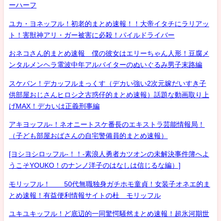
ーハーフ
ユカ・ヨネッフル！初老的まとめ速報！！大帝イタチにラリアッ
ト！害獣神アリ・ガー被害に必殺！パイルドライバー
おネコさん的まとめ速報 僕の彼女はエリーちゃん人形！豆腐メ
ンタルメンヘラ電波中年アルバイターのぬいぐるみ男子末路編
スケバン！デカッフルまっくす（デカい強い2次元嫁だいすき子
供部屋おじさんヒロシ之古惑仔的まとめ速報）話題な動画取り上
げMAX！デカいは正義刑事編
アキヨッフル-！ネオニートスケ番長のエキストラ芸能情報局！
（子ども部屋おばさんの自宅警備員的まとめ速報）
[ヨシヨシロッフル-！！-素浪人勇者カツオンの未解決事件簿へよ
うこそYOUKO！のナンノ洋子のはなしは信じるな編）]
モリッフル！ 50代無職独身ガチホモ童貞！女装子オネエ的ま
とめ速報！有益便利情報サイトの杜 モリッフル
ユキユキッフル！ど底辺的一同驚愕騒然まとめ速報！超氷河期世