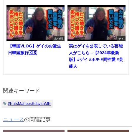
未分類
ゲイ
【韓国VLOG】ゲイのお誕生
実はゲイを公表している芸能
日韓国旅行🇰🇷
人がこちら...【2024年最新
版】#ゲイ #ホモ #同性愛 #芸
能人
関連キーワード
#EatsMatteosBdaysaMB
ニュース
の関連記事