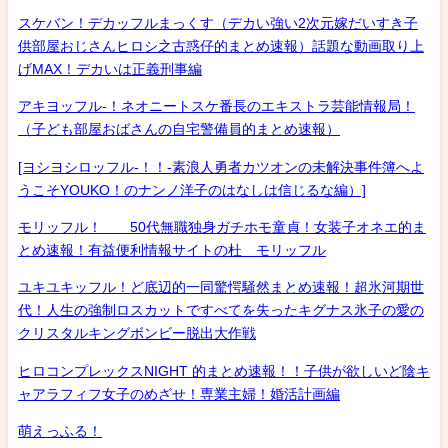
スケバン！デカッフルまっくす（デカい強い2次元嫁だいすき子
供部屋おじさんヒロシ之古惑仔的まとめ速報）話題な動画取り上
げMAX！デカいは正義刑事編
アキヨッフル-！ネオニートスケ番長のエキストラ芸能情報局！
（子ども部屋おばさんの自宅警備員的まとめ速報）
[ヨシヨシロッフル-！！-素浪人勇者カツオンの未解決事件簿へよ
うこそYOUKO！のナンノ洋子のはなしは信じるな編）]
モリッフル！ 50代無職独身ガチホモ童貞！女装子オネエ的ま
とめ速報！有益便利情報サイトの杜 モリッフル
ユキユキッフル！ど底辺的一同驚愕騒然まとめ速報！超氷河期世
代！人生の強制ロスカットですべてを失ったキグナス氷子の愛の
クリスタルキングボンビー脱出大作戦
ヒロコンプレックスNIGHT 的まとめ速報！！子供が欲しいど陰キ
ャアラフィフ女子のめざせ！専業主婦！婚活計画編
萌えっふる！