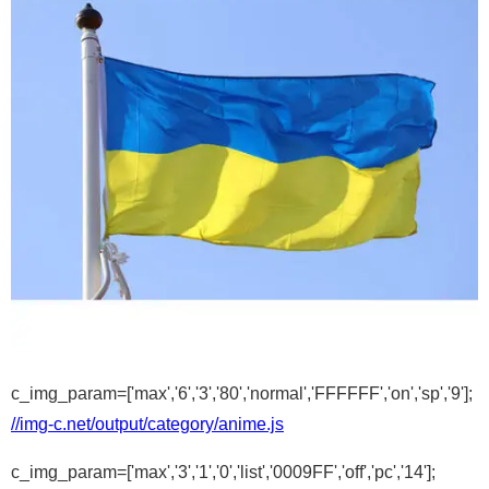
c_img_param=['max','6','3','80','normal','FFFFFF','on','sp','9'];
//img-c.net/output/category/anime.js
c_img_param=['max','3','1','0','list','0009FF','off','pc','14'];