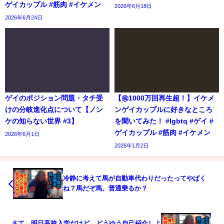
ゲイカップル #筋肉 #イケメン
2026年6月18日
2026年6月24日
ゲイのポジション問題・タチ受
【㊗️1000万回再生超！】イケメ
けの分岐進化点について【ノン
ンゲイカップルに好きなところ
ケの知らない世界 #3】
を聞いてみた！ #lgbtq #ゲイ #
ゲイカップル #筋肉 #イケメン
2026年6月1日
2026年1月2日
冷静に考えて馬が自動車代わりだったってやばく
ね？馬だぞ馬。普通乗るか？
さて、明日高校入学だけど、どうゆう自己紹介しよ