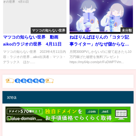
マツコの知らない世界
未分類
マツコの知らない世界 動画
ねほりんぱほりんの「コタツ記
aikoのラジオの世界 4月11日
事ライター」がなぜ儲からない
のか？
マツコの知らない世界 2023年4月11日内
月間3000PVしかないのに寝て起きたら10
容：ラジオの世界…aiko出演者：マツコ・
万円稼げた秘密を無料プレゼント
デラックス ほか......
https://my64p.com/p/r/FuDWPTVm...
xrea