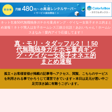
ネット乞食50代無職独身ガチホモ童貞ギング・ゲイなー女装子オネエ的まと
め速報！ネトゲ廃人は女子ホームレス三銃士伝説！あおいちゃん！ホームレ
スまなみ！愛内アイラ応援してます！
真・モリ・タダッフル2！！50
代無職独身ガチホモ童貞ギン
グ・ゲイなー女装子オネエ的
まとめ速報
孤立＜お客様皆様が掲載の記事等へアクセス、閲覧、こちらのサービス
を利用される事でかろうじて運営できています＞本日は足元が悪い中ご
足労頂き誠に有難うございます。