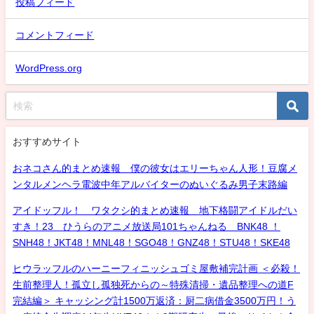
投稿フィード
コメントフィード
WordPress.org
おすすめサイト
おネコさん的まとめ速報 僕の彼女はエリーちゃん人形！豆腐メ
ンタルメンヘラ電波中年アルバイターのぬいぐるみ男子末路編
アイドッフル！ ワタクシ的まとめ速報 地下格闘アイドルだい
すき！23 ひうらのアニメ放送局101ちゃんねる BNK48 ！
SNH48！JKT48！MNL48！SGO48！GNZ48！STU48！SKE48
ヒウラッフルのハーニーフィニッシュゴミ屋敷補完計画 ＜必殺！
生前整理人！孤立し孤独死からの～特殊清掃・遺品整理への道F
完結編＞ キャッシング計1500万返済：厨二病借金3500万円！う