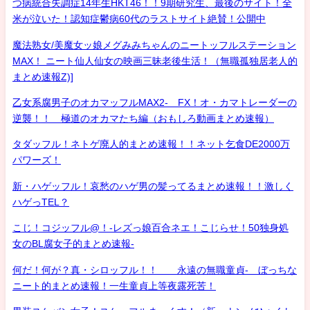
つ病統合失調症14年生HKT46！！9期研究生、最後のサイト！全
米が泣いた！認知症鬱病60代のラストサイト絶賛！公開中
魔法熟女/美魔女ッ娘メグみみちゃんのニートッフルステーション
MAX！ ニート仙人仙女の映画三昧老後生活！（無職孤独居老人的
まとめ速報Z)]
乙女系腐男子のオカマッフルMAX2- FX！オ・カマトレーダーの
逆襲！！ 極道のオカマたち編（おもしろ動画まとめ速報）
タダッフル！ネトゲ廃人的まとめ速報！！ネット乞食DE2000万
パワーズ！
新・ハゲッフル！哀愁のハゲ男の髪ってるまとめ速報！！激しく
ハゲっTEL？
こじ！コジッフル@！-レズっ娘百合ネエ！こじらせ！50独身処
女のBL腐女子的まとめ速報-
何だ！何が？真・シロッフル！！ 永遠の無職童貞- ぼっちな
ニート的まとめ速報！一生童貞上等夜露死苦！