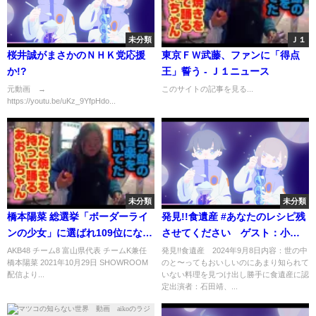
未分類
Ｊ１
桜井誠がまさかのＮＨＫ党応援
東京ＦＷ武藤、ファンに「得点
か!?
王」誓う - Ｊ１ニュース
元動画 →
このサイトの記事を見る...
https://youtu.be/uKz_9YfpHdo...
未分類
未分類
橋本陽菜 総選挙「ボーダーライ
発見!!食遺産 #あなたのレシピ残
ンの少女」に選ばれ109位になっ
させてください ゲスト：小野
たときの話
あつこ 9月8日
AKB48 チーム8 富山県代表 チームK兼任
発見!!食遺産 2024年9月8日内容：世の中
橋本陽菜 2021年10月29日 SHOWROOM
のと〜ってもおいしいのにあまり知られて
配信より...
いない料理を見つけ出し勝手に食遺産に認
定出演者：石田靖、...