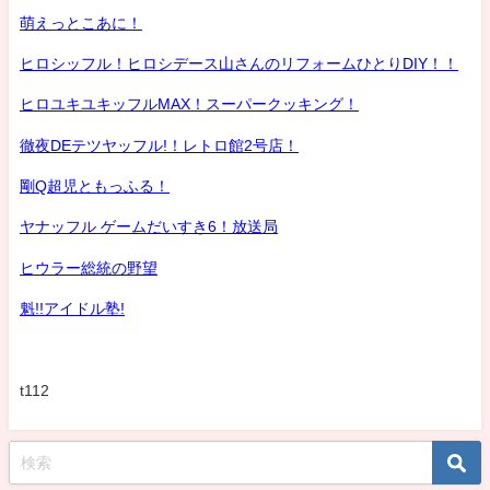
萌えっとこあに！
ヒロシッフル！ヒロシデース山さんのリフォームひとりDIY！！
ヒロユキユキッフルMAX！スーパークッキング！
徹夜DEテツヤッフル!！レトロ館2号店！
剛Q超児ともっふる！
ヤナッフル ゲームだいすき6！放送局
ヒウラー総統の野望
魁!!アイドル塾!
t112