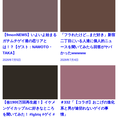
【9monNEWS】いよいよ始まる
「フラれたけど...まだ好き」新宿
ガチムチゲイ達の恋リアと
二丁目にいる人達に個人的ニュ
は！？【ゲスト：NAWOTO・
ースを聞いてみたら回答がヤバ
TAKA】
かったwwwww
2026年7月5日
2026年7月4日
【㊗️1900万回再生超！】イケメ
＃332「【コラボ】おこげの進化
ンゲイカップルに好きなところ
系と男が途切れないゲイの事
を聞いてみた！ #lgbtq #ゲイ #
情」