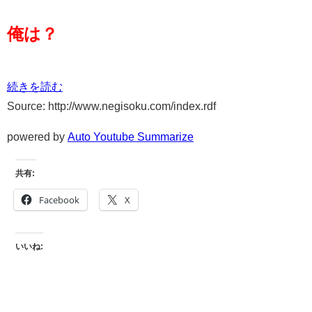
俺は？
続きを読む
Source: http://www.negisoku.com/index.rdf
powered by
Auto Youtube Summarize
共有:
Facebook
X
いいね: