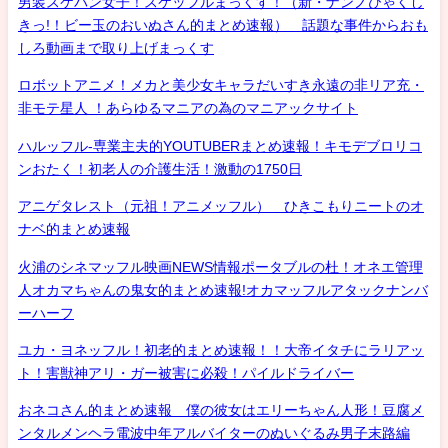
男装スケバン女子！スケッフルまっくす！（新・ナンノひゃくし
きっ!！ビー玉のおいぬさん的まとめ速報） 話題な事件からおも
しろ動画まで取り上げまっくす
ロボットアニメ！メカと美少女キャラだいすき永遠の非リア充・
非モテ星人 ！あらゆるマニアの為のマニアックサイト
ハルッフル-専業主夫的YOUTUBERまとめ速報！キモデブロリコ
ンおたく！初老人の介護生活！激動の1750日
アニゲタレスト（元祖！アニメッフル） ひきこもりニートのオ
ナベ的まとめ速報
火浦のシネマッフル映画NEWS情報ポータブルの杜！オネエ管理
人オカマちゃんの鬼女的まとめ速報!オカマッフルアタックナンバ
ーハーフ
ユカ・ヨネッフル！初老的まとめ速報！！大帝イタチにラリアッ
ト！害獣神アリ・ガー被害に必殺！パイルドライバー
おネコさん的まとめ速報 僕の彼女はエリーちゃん人形！豆腐メ
ンタルメンヘラ電波中年アルバイターのぬいぐるみ男子末路編