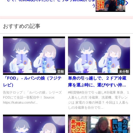
う
おすすめの記事
芸能
未分類
「FOD」 - ルパンの娘（フジテ
単身の引っ越しで、２ドア冷蔵
レビ）
庫を運ぶ時に、運びやすい持ち
方と、運び方をご紹介します
告知テロップ：「ルパンの娘」シリーズ
#軽貨物#自分で引っ越し#冷蔵庫 単身、１
FODにて全話一挙配信中！ Source:
人暮らしの方 冷蔵庫、洗濯機、電子レン
【自分で引っ越し】【軽貨物】
https://kakaku.com/tv/...
ジは 家電の３種の神器？ 今回は１人暮ら
しの冷蔵庫を自分で引...