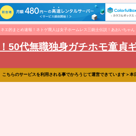
オネエ的まとめ速報！ネトゲ廃人は女子ホームレス三銃士伝説！あおいちゃん
！50代無職独身ガチホモ童貞
、こちらのサービスを利用される事でかろうじて運営できています＞本