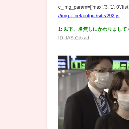
c_img_param=['max','3','1','0','list',
//img-c.net/output/site/292.js
1:
以下、名無しにかわりまして
ID:dASo2dxad