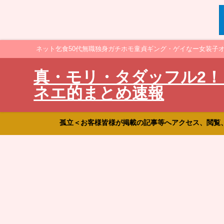
ネット乞食50代無職独身ガチホモ童貞ギング・ゲイなー女装子
真・モリ・タダッフル2！
ネエ的まとめ速報
孤立＜お客様皆様が掲載の記事等へアクセス、閲覧