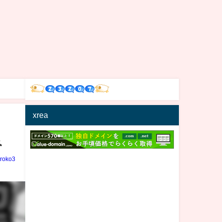
xrea
み
iroko3