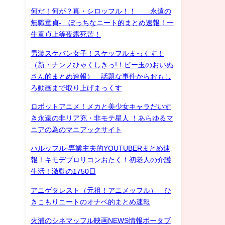
何だ！何が？真・シロッフル！！ 永遠の
無職童貞- ぼっちなニート的まとめ速報！一
生童貞上等夜露死苦！
男装スケバン女子！スケッフルまっくす！
（新・ナンノひゃくしきっ!！ビー玉のおいぬ
さん的まとめ速報） 話題な事件からおもし
ろ動画まで取り上げまっくす
ロボットアニメ！メカと美少女キャラだいす
き永遠の非リア充・非モテ星人 ！あらゆるマ
ニアの為のマニアックサイト
ハルッフル-専業主夫的YOUTUBERまとめ速
報！キモデブロリコンおたく！初老人の介護
生活！激動の1750日
アニゲタレスト（元祖！アニメッフル） ひ
きこもりニートのオナベ的まとめ速報
火浦のシネマッフル映画NEWS情報ポータブ