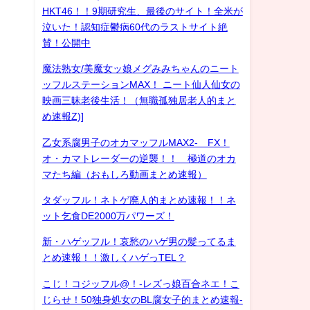
HKT46！！9期研究生、最後のサイト！全米が
泣いた！認知症鬱病60代のラストサイト絶
賛！公開中
魔法熟女/美魔女ッ娘メグみみちゃんのニート
ッフルステーションMAX！ ニート仙人仙女の
映画三昧老後生活！（無職孤独居老人的まと
め速報Z)]
乙女系腐男子のオカマッフルMAX2- FX！
オ・カマトレーダーの逆襲！！ 極道のオカ
マたち編（おもしろ動画まとめ速報）
タダッフル！ネトゲ廃人的まとめ速報！！ネ
ット乞食DE2000万パワーズ！
新・ハゲッフル！哀愁のハゲ男の髪ってるま
とめ速報！！激しくハゲっTEL？
こじ！コジッフル@！-レズっ娘百合ネエ！こ
じらせ！50独身処女のBL腐女子的まとめ速報-