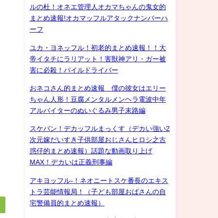
ルの杜！オネエ管理人オカマちゃんの鬼女的
まとめ速報!オカマッフルアタックナンバーハ
ーフ
ユカ・ヨネッフル！初老的まとめ速報！！大
帝イタチにラリアット！害獣神アリ・ガー被
害に必殺！パイルドライバー
おネコさん的まとめ速報 僕の彼女はエリー
ちゃん人形！豆腐メンタルメンヘラ電波中年
アルバイターのぬいぐるみ男子末路編
スケバン！デカッフルまっくす（デカい強い2
次元嫁だいすき子供部屋おじさんヒロシ之古
惑仔的まとめ速報）話題な動画取り上げ
MAX！デカいは正義刑事編
アキヨッフル-！ネオニートスケ番長のエキス
トラ芸能情報局！（子ども部屋おばさんの自
宅警備員的まとめ速報）