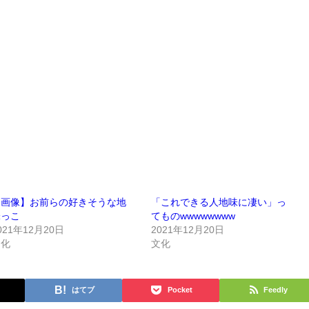
【画像】お前らの好きそうな地
「これできる人地味に凄い」っ
味っこ
てものwwwwwwww
021年12月20日
2021年12月20日
文化
文化
はてブ
Pocket
Feedly