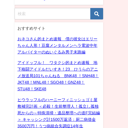
おすすめサイト
おネコさん的まとめ速報 僕の彼女はエリー
ちゃん人形！豆腐メンタルメンヘラ電波中年
アルバイターのぬいぐるみ男子末路編
アイドッフル！ ワタクシ的まとめ速報 地
下格闘アイドルだいすき！23 ひうらのアニ
メ放送局101ちゃんねる BNK48 ！SNH48！
JKT48！MNL48！SGO48！GNZ48！
STU48！SKE48
ヒウラッフルのハーニーフィニッシュゴミ屋
敷補完計画 ＜必殺！生前整理人！孤立し孤独
死からの～特殊清掃・遺品整理への道F完結編
＞ キャッシング計1500万返済：厨二病借金
3500万円！うつ病統合失調症14年生