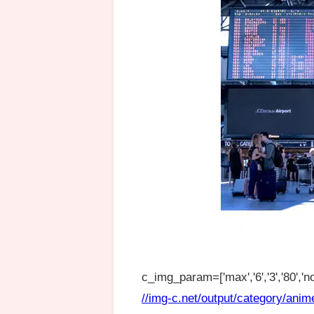
c_img_param=['max','6','3','80','no
//img-c.net/output/category/anim