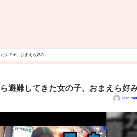
きた女の子、おまえら好み
から避難してきた女の子、おまえら好
koshiroh