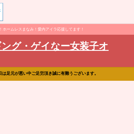
！ホームレスまなみ！愛内アイラ応援してます！
ギング・ゲイなー女装子オ
日は足元が悪い中ご足労頂き誠に有難うございます。