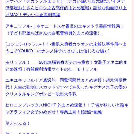
スケバン！デカッフルまっくす（デカい強い2次元嫁だいすき子
供部屋おじさんヒロシ之古惑仔的まとめ速報）話題な動画取り上
げMAX！デカいは正義刑事編
アキヨッフル-！ネオニートスケ番長のエキストラ芸能情報局！
（子ども部屋おばさんの自宅警備員的まとめ速報）
[ヨシヨシロッフル-！！-素浪人勇者カツオンの未解決事件簿へよ
うこそYOUKO！のナンノ洋子のはなしは信じるな編）]
モリッフル！ 50代無職独身ガチホモ童貞！女装子オネエ的ま
とめ速報！有益便利情報サイトの杜 モリッフル
ユキユキッフル！ど底辺的一同驚愕騒然まとめ速報！超氷河期世
代！人生の強制ロスカットですべてを失ったキグナス氷子の愛の
クリスタルキングボンビー脱出大作戦
ヒロコンプレックスNIGHT 的まとめ速報！！子供が欲しいど陰キ
ャアラフィフ女子のめざせ！専業主婦！婚活計画編
萌えっふる！