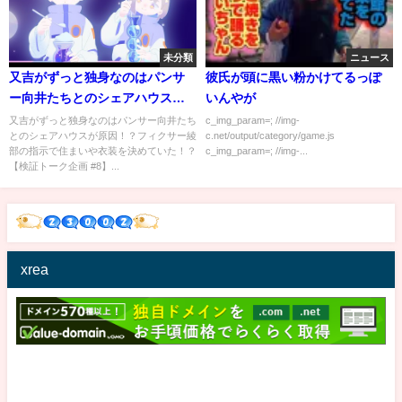
未分類
ニュース
又吉がずっと独身なのはパンサ
彼氏が頭に黒い粉かけてるっぽ
ー向井たちとのシェアハウスが
いんやが
原因！？フィクサー綾部の指示
又吉がずっと独身なのはパンサー向井たち
c_img_param=; //img-
とのシェアハウスが原因！？フィクサー綾
c.net/output/category/game.js
で住まいや衣装を決めてい
部の指示で住まいや衣装を決めていた！？
c_img_param=; //img-...
た！？【検証トーク企画 #8】
【検証トーク企画 #8】...
xrea