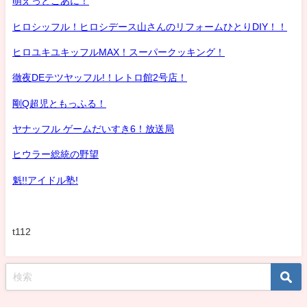
萌えっとこあに！
ヒロシッフル！ヒロシデース山さんのリフォームひとりDIY！！
ヒロユキユキッフルMAX！スーパークッキング！
徹夜DEテツヤッフル!！レトロ館2号店！
剛Q超児ともっふる！
ヤナッフル ゲームだいすき6！放送局
ヒウラー総統の野望
魁!!アイドル塾!
t112