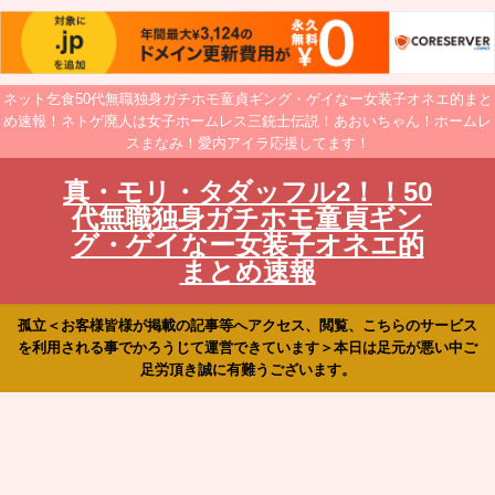
ネット乞食50代無職独身ガチホモ童貞ギング・ゲイなー女装子オネエ的まと
め速報！ネトゲ廃人は女子ホームレス三銃士伝説！あおいちゃん！ホームレ
スまなみ！愛内アイラ応援してます！
真・モリ・タダッフル2！！50
代無職独身ガチホモ童貞ギン
グ・ゲイなー女装子オネエ的
まとめ速報
孤立＜お客様皆様が掲載の記事等へアクセス、閲覧、こちらのサービス
を利用される事でかろうじて運営できています＞本日は足元が悪い中ご
足労頂き誠に有難うございます。