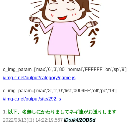
c_img_param=['max','6','3','80','normal','FFFFFF','on','sp','9'];
//img-c.net/output/category/game.js
c_img_param=['max','3','1','0','list','0009FF','off','pc','14'];
//img-c.net/output/site/292.js
1:
以下、名無しにかわりましてネギ速がお送りします
2022/03/13(日) 14:22:19.567
ID:uk4/2OBSd