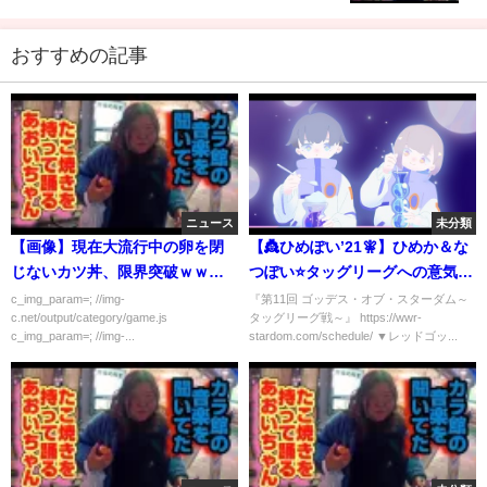
おすすめの記事
ニュース
未分類
【画像】現在大流行中の卵を閉
【👸ひめぽい’21🧚‍】ひめか＆な
じないカツ丼、限界突破ｗｗｗ
つぽい⭐️タッグリーグへの意気込
ｗｗ
みを聞いてみたら…
c_img_param=; //img-
『第11回 ゴッデス・オブ・スターダム～
c.net/output/category/game.js
タッグリーグ戦～』 https://wwr-
【STARDOM】
c_img_param=; //img-...
stardom.com/schedule/ ▼レッドゴッ...