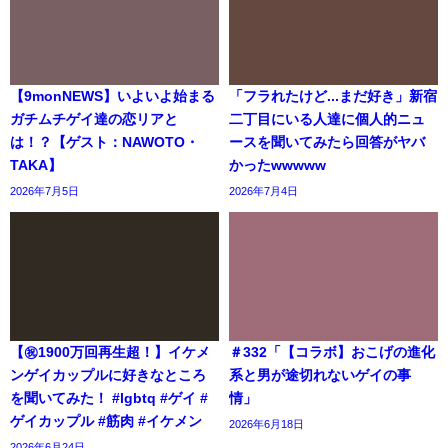
【9monNEWS】いよいよ始まる
「フラれたけど...まだ好き」新宿
ガチムチゲイ達の恋リアと
二丁目にいる人達に個人的ニュ
は！？【ゲスト：NAWOTO・
ースを聞いてみたら回答がヤバ
TAKA】
かったwwwww
2026年7月5日
2026年7月4日
【㊗️1900万回再生超！】イケメ
＃332「【コラボ】おこげの進化
ンゲイカップルに好きなところ
系と男が途切れないゲイの事
を聞いてみた！ #lgbtq #ゲイ #
情」
ゲイカップル #筋肉 #イケメン
2026年6月18日
2026年6月24日