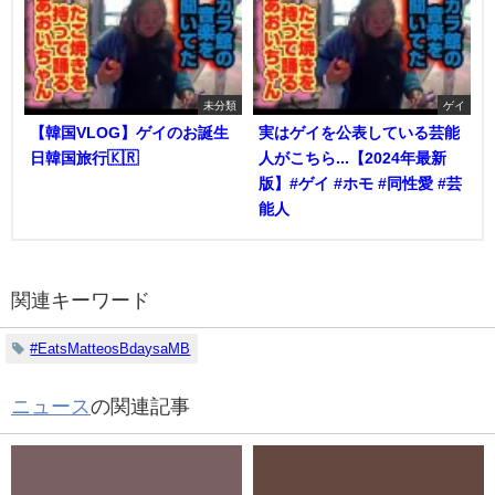
未分類
ゲイ
【韓国VLOG】ゲイのお誕生
実はゲイを公表している芸能
日韓国旅行🇰🇷
人がこちら...【2024年最新
版】#ゲイ #ホモ #同性愛 #芸
能人
関連キーワード
#EatsMatteosBdaysaMB
ニュース
の関連記事