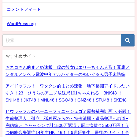
コメントフィード
WordPress.org
おすすめサイト
おネコさん的まとめ速報 僕の彼女はエリーちゃん人形！豆腐メ
ンタルメンヘラ電波中年アルバイターのぬいぐるみ男子末路編
アイドッフル！ ワタクシ的まとめ速報 地下格闘アイドルだい
すき！23 ひうらのアニメ放送局101ちゃんねる BNK48 ！
SNH48！JKT48！MNL48！SGO48！GNZ48！STU48！SKE48
ヒウラッフルのハーニーフィニッシュゴミ屋敷補完計画 ＜必殺！
生前整理人！孤立し孤独死からの～特殊清掃・遺品整理への道F
完結編＞ キャッシング計1500万返済：厨二病借金3500万円！う
つ病統合失調症14年生HKT46！！9期研究生、最後のサイト！全