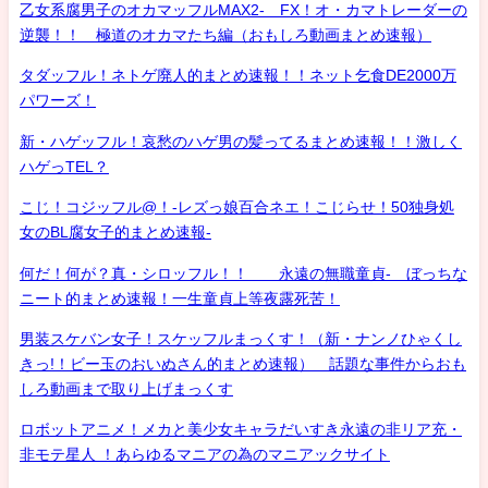
乙女系腐男子のオカマッフルMAX2- FX！オ・カマトレーダーの
逆襲！！ 極道のオカマたち編（おもしろ動画まとめ速報）
タダッフル！ネトゲ廃人的まとめ速報！！ネット乞食DE2000万
パワーズ！
新・ハゲッフル！哀愁のハゲ男の髪ってるまとめ速報！！激しく
ハゲっTEL？
こじ！コジッフル@！-レズっ娘百合ネエ！こじらせ！50独身処
女のBL腐女子的まとめ速報-
何だ！何が？真・シロッフル！！ 永遠の無職童貞- ぼっちな
ニート的まとめ速報！一生童貞上等夜露死苦！
男装スケバン女子！スケッフルまっくす！（新・ナンノひゃくし
きっ!！ビー玉のおいぬさん的まとめ速報） 話題な事件からおも
しろ動画まで取り上げまっくす
ロボットアニメ！メカと美少女キャラだいすき永遠の非リア充・
非モテ星人 ！あらゆるマニアの為のマニアックサイト