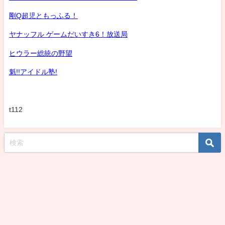
剛Q超児ともっふる！
ヤナッフル ゲームだいすき6！放送局
ヒウラー総統の野望
魁!!アイドル塾!
t112