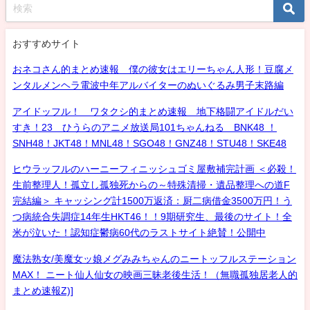
おすすめサイト
おネコさん的まとめ速報 僕の彼女はエリーちゃん人形！豆腐メ
ンタルメンヘラ電波中年アルバイターのぬいぐるみ男子末路編
アイドッフル！ ワタクシ的まとめ速報 地下格闘アイドルだい
すき！23 ひうらのアニメ放送局101ちゃんねる BNK48 ！
SNH48！JKT48！MNL48！SGO48！GNZ48！STU48！SKE48
ヒウラッフルのハーニーフィニッシュゴミ屋敷補完計画 ＜必殺！
生前整理人！孤立し孤独死からの～特殊清掃・遺品整理への道F
完結編＞ キャッシング計1500万返済：厨二病借金3500万円！う
つ病統合失調症14年生HKT46！！9期研究生、最後のサイト！全
米が泣いた！認知症鬱病60代のラストサイト絶賛！公開中
魔法熟女/美魔女ッ娘メグみみちゃんのニートッフルステーション
MAX！ ニート仙人仙女の映画三昧老後生活！（無職孤独居老人的
まとめ速報Z)]