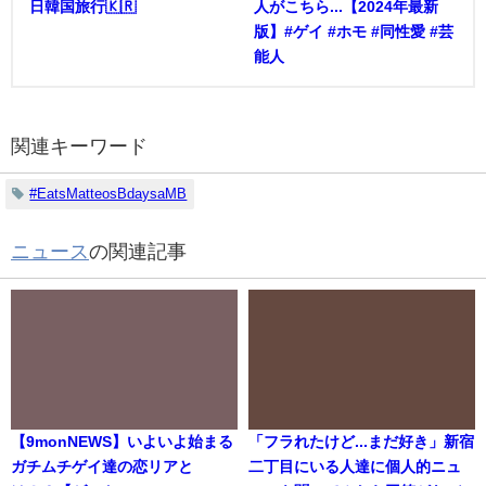
日韓国旅行🇰🇷
人がこちら...【2024年最新
版】#ゲイ #ホモ #同性愛 #芸
能人
関連キーワード
#EatsMatteosBdaysaMB
ニュース
の関連記事
【9monNEWS】いよいよ始まる
「フラれたけど...まだ好き」新宿
ガチムチゲイ達の恋リアと
二丁目にいる人達に個人的ニュ