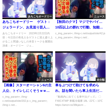
あちこちオードリー
ニュース
あちこちオードリー ゲスト：
【秋田のクマ】マジでヤバイ…
ジェラードン、お見送り芸人し
10匹以上の群れで行動、知能も
んいち、真空ジェシカ 2月22日
急激に進化か！？
あちこちオードリー 2023年2月22日内
c_img_param=; //img-c.net/output/site/42.js
容：今注目の有名人をゲストに迎え盛り上
c_img_param=; //img-c.net/...
がること間違いなしの本音トークを展開出
演者：オードリー ジェ...
ニュース
未分類
【画像】スターオーシャン6の主
車をぶつけて助けてを求めら
人公、トイレしにくそうｗｗｗ
れ、話を聞いたら車上生活だっ
ｗｗ
た
c_img_param=; //img-
『動画内に出てくる車中泊グッズ』 〇
c.net/output/site/202.js c_img_param=;
F40C4TMP 車載冷蔵庫 18L -22℃～10℃
//img-c.net...
https://amzn.to/38kjavm ...