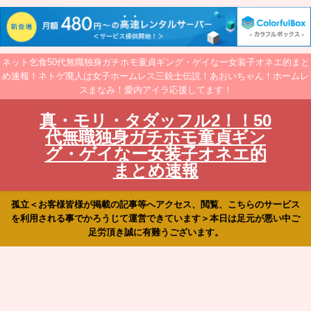
ネット乞食50代無職独身ガチホモ童貞ギング・ゲイなー女装子オネエ的まと
め速報！ネトゲ廃人は女子ホームレス三銃士伝説！あおいちゃん！ホームレ
スまなみ！愛内アイラ応援してます！
真・モリ・タダッフル2！！50
代無職独身ガチホモ童貞ギン
グ・ゲイなー女装子オネエ的
まとめ速報
孤立＜お客様皆様が掲載の記事等へアクセス、閲覧、こちらのサービス
を利用される事でかろうじて運営できています＞本日は足元が悪い中ご
足労頂き誠に有難うございます。