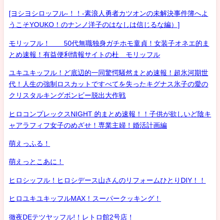
[ヨシヨシロッフル-！！-素浪人勇者カツオンの未解決事件簿へよ
うこそYOUKO！のナンノ洋子のはなしは信じるな編）]
モリッフル！ 50代無職独身ガチホモ童貞！女装子オネエ的ま
とめ速報！有益便利情報サイトの杜 モリッフル
ユキユキッフル！ど底辺的一同驚愕騒然まとめ速報！超氷河期世
代！人生の強制ロスカットですべてを失ったキグナス氷子の愛の
クリスタルキングボンビー脱出大作戦
ヒロコンプレックスNIGHT 的まとめ速報！！子供が欲しいど陰キ
ャアラフィフ女子のめざせ！専業主婦！婚活計画編
萌えっふる！
萌えっとこあに！
ヒロシッフル！ヒロシデース山さんのリフォームひとりDIY！！
ヒロユキユキッフルMAX！スーパークッキング！
徹夜DEテツヤッフル!！レトロ館2号店！