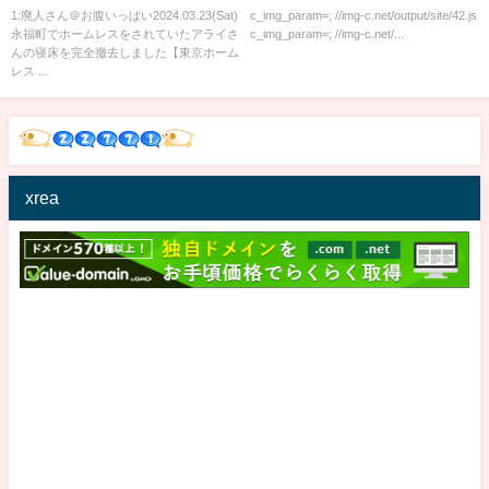
しました【東京ホームレス アラ
ｗｗｗ
1:廃人さん＠お腹いっぱい2024.03.23(Sat)
c_img_param=; //img-c.net/output/site/42.js
永福町でホームレスをされていたアライさ
c_img_param=; //img-c.net/...
イさん】
んの寝床を完全撤去しました【東京ホーム
レス ...
xrea