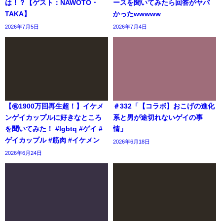
は！？【ゲスト：NAWOTO・
ースを聞いてみたら回答がヤバ
TAKA】
かったwwwww
2026年7月5日
2026年7月4日
【㊗️1900万回再生超！】イケメ
＃332「【コラボ】おこげの進化
ンゲイカップルに好きなところ
系と男が途切れないゲイの事
を聞いてみた！ #lgbtq #ゲイ #
情」
ゲイカップル #筋肉 #イケメン
2026年6月18日
2026年6月24日