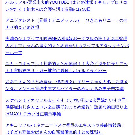
ハルッフル-専業主夫的YOUTUBERまとめ速報！キモデブロリコ
ンおたく！初老人の介護生活！激動の1750日
アニゲタレスト（元祖！アニメッフル） ひきこもりニートのオ
ナベ的まとめ速報
火浦のシネマッフル映画NEWS情報ポータブルの杜！オネエ管理
人オカマちゃんの鬼女的まとめ速報!オカマッフルアタックナンバ
ーハーフ
ユカ・ヨネッフル！初老的まとめ速報！！大帝イタチにラリアッ
ト！害獣神アリ・ガー被害に必殺！パイルドライバー
おネコさん的まとめ速報 僕の彼女はエリーちゃん人形！豆腐メ
ンタルメンヘラ電波中年アルバイターのぬいぐるみ男子末路編
スケバン！デカッフルまっくす（デカい強い2次元嫁だいすき子
供部屋おじさんヒロシ之古惑仔的まとめ速報）話題な動画取り上
げMAX！デカいは正義刑事編
アキヨッフル-！ネオニートスケ番長のエキストラ芸能情報局！
（子ども部屋おばさんの自宅警備員的まとめ速報）