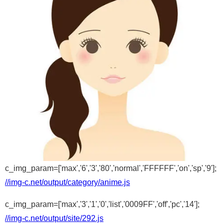
c_img_param=['max','6','3','80','normal','FFFFFF','on','sp','9'];
//img-c.net/output/category/anime.js
c_img_param=['max','3','1','0','list','0009FF','off','pc','14'];
//img-c.net/output/site/292.js