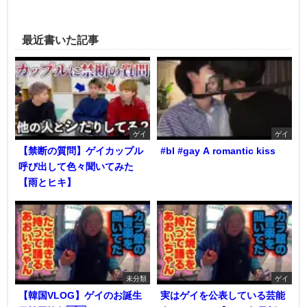
最近書いた記事
ゲイ
ゲイ
【禁断の質問】ゲイカップル
#bl #gay A romantic kiss
呼び出して色々聞いてみた
【雨とヒキ】
未分類
ゲイ
【韓国VLOG】ゲイのお誕生
実はゲイを公表している芸能