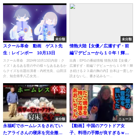
未分類
未分類
スクール革命 動画 ゲスト先
情熱大陸【女優／広瀬すず・前
生：レインボー 10月13日
編▽デビューから１０年！輝き
続ける２３歳の胸の内】[字]…の
スクール革命 2024年10月13日内容：ク
出典：EPGの番組情報 情熱大陸【女優／
イズ！あるある世の中の様々なあるあるか
広瀬すず・前編▽デビューから１０年！輝
番組内容解析まとめ
らクイズを出題出演者：内村光良、山田涼
き続ける２３歳の胸の内】台本は一度しか
介、知念侑李八乙女光...
読まないし、書き込みも一...
未分類
ニュース
永福町でホームレスをされてい
【動画】中国のアウトドア女
たアライさんの寝床を完全撤去
子、料理の手際が良すぎるｗｗ