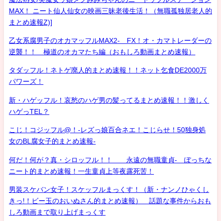
MAX！ ニート仙人仙女の映画三昧老後生活！（無職孤独居老人的
まとめ速報Z)]
乙女系腐男子のオカマッフルMAX2- FX！オ・カマトレーダーの
逆襲！！ 極道のオカマたち編（おもしろ動画まとめ速報）
タダッフル！ネトゲ廃人的まとめ速報！！ネット乞食DE2000万
パワーズ！
新・ハゲッフル！哀愁のハゲ男の髪ってるまとめ速報！！激しく
ハゲっTEL？
こじ！コジッフル@！-レズっ娘百合ネエ！こじらせ！50独身処
女のBL腐女子的まとめ速報-
何だ！何が？真・シロッフル！！ 永遠の無職童貞- ぼっちな
ニート的まとめ速報！一生童貞上等夜露死苦！
男装スケバン女子！スケッフルまっくす！（新・ナンノひゃくし
きっ!！ビー玉のおいぬさん的まとめ速報） 話題な事件からおも
しろ動画まで取り上げまっくす