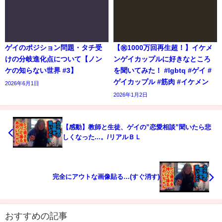
ゲイのポジション問題・タチ受
【㊗️1000万回再生超！】イケメ
けの分岐進化点について【ノン
ンゲイカップルに好きなところ
ケの知らない世界 #3】
を聞いてみた！ #lgbtq #ゲイ #
ゲイカップル #筋肉 #イケメン
2026年6月1日
2026年1月2日
【感動】教師と生徒、ゲイの”恋愛相談”聞いたら悲
しくなった...。/リアルＢＬ
完全にアウトな画像貼る…(すぐ消す)
おすすめの記事