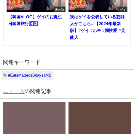
未分類
ゲイ
【韓国VLOG】ゲイのお誕生
実はゲイを公表している芸能
日韓国旅行🇰🇷
人がこちら...【2024年最新
版】#ゲイ #ホモ #同性愛 #芸
能人
関連キーワード
#EatsMatteosBdaysaMB
ニュース
の関連記事