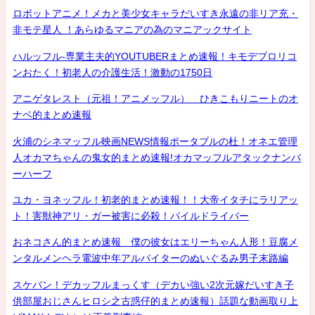
ロボットアニメ！メカと美少女キャラだいすき永遠の非リア充・
非モテ星人 ！あらゆるマニアの為のマニアックサイト
ハルッフル-専業主夫的YOUTUBERまとめ速報！キモデブロリコ
ンおたく！初老人の介護生活！激動の1750日
アニゲタレスト（元祖！アニメッフル） ひきこもりニートのオ
ナベ的まとめ速報
火浦のシネマッフル映画NEWS情報ポータブルの杜！オネエ管理
人オカマちゃんの鬼女的まとめ速報!オカマッフルアタックナンバ
ーハーフ
ユカ・ヨネッフル！初老的まとめ速報！！大帝イタチにラリアッ
ト！害獣神アリ・ガー被害に必殺！パイルドライバー
おネコさん的まとめ速報 僕の彼女はエリーちゃん人形！豆腐メ
ンタルメンヘラ電波中年アルバイターのぬいぐるみ男子末路編
スケバン！デカッフルまっくす（デカい強い2次元嫁だいすき子
供部屋おじさんヒロシ之古惑仔的まとめ速報）話題な動画取り上