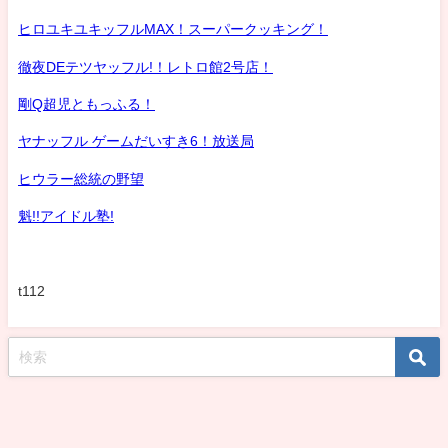
ヒロユキユキッフルMAX！スーパークッキング！
徹夜DEテツヤッフル!！レトロ館2号店！
剛Q超児ともっふる！
ヤナッフル ゲームだいすき6！放送局
ヒウラー総統の野望
魁!!アイドル塾!
t112