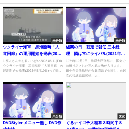
未分類
未分類
ウクライナ海軍 黒海臨時「人
組閣の日 裁定で就任 三木総
道回廊」の運用開始を発表(2023
理 隣は常にライバル(2021年12
年8月10日)
月10日)
1:廃人さん＠お腹いっぱい2023.08.11(Fri)
1974年12月9日、総理大臣官邸に、国会で
ウクライナ海軍 黒海臨時「人道回廊」の
首班指名された三木武夫氏が入ります。
運用開始を発表(2023年8月10日)って動...
田中角栄前総理が金脈問題で失脚し、自民
党の後継総裁候補、大...
未分類
文化
DVDStyler メニュー無し DVD作
ぐるナイゴチ大精算３時間半Ｓ