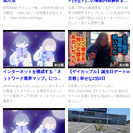
成方法
Ｐ[字][デ]…の番組内容解析まと
め
DVDStylerでメニュー無しのDVD作成方法
出典：EPGの番組情報 ぐるナイゴチ大精
を解説。 noteに詳しい説明書きがありま
算３時間半ＳＰノブじゃ！この生放送でサ
す。 https://note.com/shige...
ヨナラは誰!?危ないのはまっすーだけじゃ
ないど！圭くん西野七瀬...
未分類
未分類
インターネットを構成する「ネ
【ゲイカップル】誕生日デートin
ットワーク業界マップ」につい
京都 | 幸せな2泊3日
て話してみました。
show int あなたのしらないインターネット
1:名無しさん＠おカマいっぱい
の裏側 インターネットを構成するネット
2022.10.01(Sat) 【ゲイカップル】誕生日
ワーク業界マップ 00:00 インターネットの
デートin 京都 | 幸せな2泊3日って動画が話
概要 0...
題らしい...