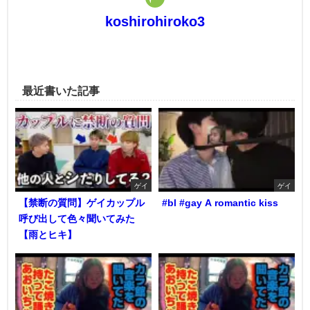
koshirohiroko3
最近書いた記事
ゲイ
ゲイ
【禁断の質問】ゲイカップル
#bl #gay A romantic kiss
呼び出して色々聞いてみた
【雨とヒキ】