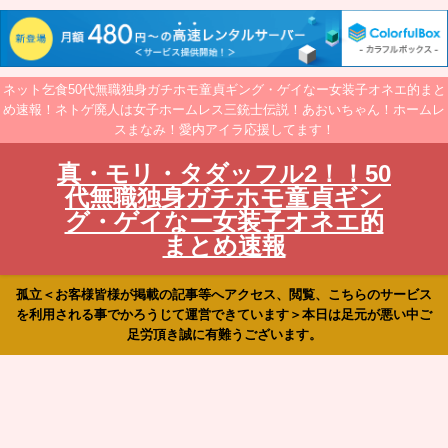
ネット乞食50代無職独身ガチホモ童貞ギング・ゲイなー女装子オネエ的まと
め速報！ネトゲ廃人は女子ホームレス三銃士伝説！あおいちゃん！ホームレ
スまなみ！愛内アイラ応援してます！
真・モリ・タダッフル2！！50
代無職独身ガチホモ童貞ギン
グ・ゲイなー女装子オネエ的
まとめ速報
孤立＜お客様皆様が掲載の記事等へアクセス、閲覧、こちらのサービス
を利用される事でかろうじて運営できています＞本日は足元が悪い中ご
足労頂き誠に有難うございます。