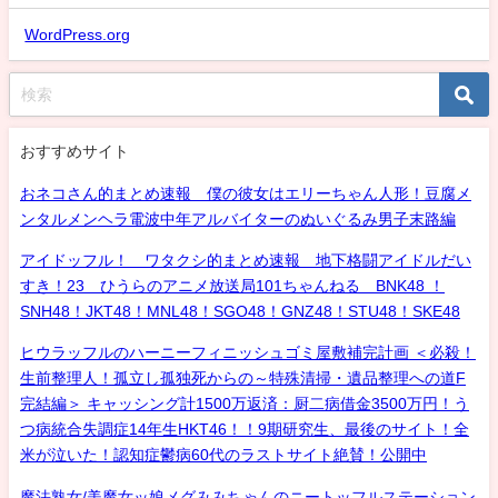
WordPress.org
おすすめサイト
おネコさん的まとめ速報 僕の彼女はエリーちゃん人形！豆腐メ
ンタルメンヘラ電波中年アルバイターのぬいぐるみ男子末路編
アイドッフル！ ワタクシ的まとめ速報 地下格闘アイドルだい
すき！23 ひうらのアニメ放送局101ちゃんねる BNK48 ！
SNH48！JKT48！MNL48！SGO48！GNZ48！STU48！SKE48
ヒウラッフルのハーニーフィニッシュゴミ屋敷補完計画 ＜必殺！
生前整理人！孤立し孤独死からの～特殊清掃・遺品整理への道F
完結編＞ キャッシング計1500万返済：厨二病借金3500万円！う
つ病統合失調症14年生HKT46！！9期研究生、最後のサイト！全
米が泣いた！認知症鬱病60代のラストサイト絶賛！公開中
魔法熟女/美魔女ッ娘メグみみちゃんのニートッフルステーション