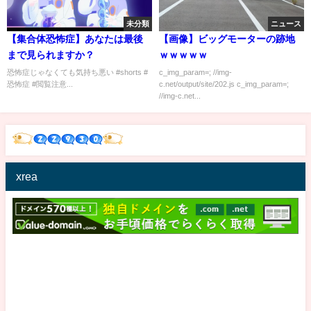
未分類
ニュース
【集合体恐怖症】あなたは最後
【画像】ビッグモーターの跡地
まで見られますか？
ｗｗｗｗｗ
恐怖症じゃなくても気持ち悪い #shorts #
c_img_param=; //img-
恐怖症 #閲覧注意...
c.net/output/site/202.js c_img_param=;
//img-c.net...
xrea