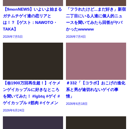
【9monNEWS】いよいよ始まる
「フラれたけど...まだ好き」新宿
ガチムチゲイ達の恋リアと
二丁目にいる人達に個人的ニュ
は！？【ゲスト：NAWOTO・
ースを聞いてみたら回答がヤバ
TAKA】
かったwwwww
2026年7月5日
2026年7月4日
【㊗️1900万回再生超！】イケメ
＃332「【コラボ】おこげの進化
ンゲイカップルに好きなところ
系と男が途切れないゲイの事
を聞いてみた！ #lgbtq #ゲイ #
情」
ゲイカップル #筋肉 #イケメン
2026年6月18日
2026年6月24日