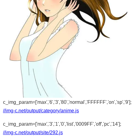
c_img_param=['max','6','3','80','normal','FFFFFF','on','sp','9'];
//img-c.net/output/category/anime.js
c_img_param=['max','3','1','0','list','0009FF','off','pc','14'];
//img-c.net/output/site/292.js