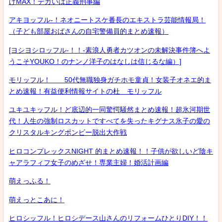
げMAX！デカいは正義刑事編
アキヨッフル-！ネオニートスケ番長のエキストラ芸能情報局！
（子ども部屋おばさんの自宅警備員的まとめ速報）
[ヨシヨシロッフル-！！-素浪人勇者カツオンの未解決事件簿へよ
うこそYOUKO！のナンノ洋子のはなしは信じるな編）]
モリッフル！ 50代無職独身ガチホモ童貞！女装子オネエ的ま
とめ速報！有益便利情報サイトの杜 モリッフル
ユキユキッフル！ど底辺的一同驚愕騒然まとめ速報！超氷河期世
代！人生の強制ロスカットですべてを失ったキグナス氷子の愛の
クリスタルキングボンビー脱出大作戦
ヒロコンプレックスNIGHT 的まとめ速報！！子供が欲しいど陰キ
ャアラフィフ女子のめざせ！専業主婦！婚活計画編
萌えっふる！
萌えっとこあに！
ヒロシッフル！ヒロシデース山さんのリフォームひとりDIY！！