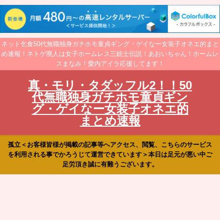
ネット乞食50代無職独身ガチホモ童貞ギング・ゲイなー女装子オネエ的まと
め速報！ネトゲ廃人は女子ホームレス三銃士伝説！あおいちゃん！ホームレ
スまなみ！愛内アイラ応援してます！
真・モリ・タダッフル2！！50
代無職独身ガチホモ童貞ギン
グ・ゲイなー女装子オネエ的
まとめ速報
孤立＜お客様皆様が掲載の記事等へアクセス、閲覧、こちらのサービス
を利用される事でかろうじて運営できています＞本日は足元が悪い中ご
足労頂き誠に有難うございます。