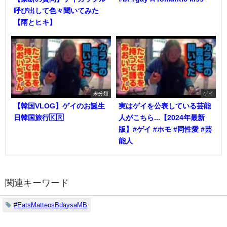
呼び出して色々聞いてみた
【雨とヒキ】
未分類
ゲイ
【韓国VLOG】ゲイのお誕生
実はゲイを公表している芸能
日韓国旅行🇰🇷
人がこちら...【2024年最新
版】#ゲイ #ホモ #同性愛 #芸
能人
関連キーワード
#EatsMatteosBdaysaMB