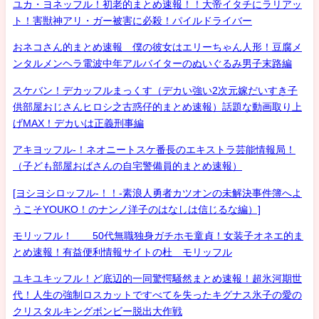
ユカ・ヨネッフル！初老的まとめ速報！！大帝イタチにラリアッ
ト！害獣神アリ・ガー被害に必殺！パイルドライバー
おネコさん的まとめ速報 僕の彼女はエリーちゃん人形！豆腐メ
ンタルメンヘラ電波中年アルバイターのぬいぐるみ男子末路編
スケバン！デカッフルまっくす（デカい強い2次元嫁だいすき子
供部屋おじさんヒロシ之古惑仔的まとめ速報）話題な動画取り上
げMAX！デカいは正義刑事編
アキヨッフル-！ネオニートスケ番長のエキストラ芸能情報局！
（子ども部屋おばさんの自宅警備員的まとめ速報）
[ヨシヨシロッフル-！！-素浪人勇者カツオンの未解決事件簿へよ
うこそYOUKO！のナンノ洋子のはなしは信じるな編）]
モリッフル！ 50代無職独身ガチホモ童貞！女装子オネエ的ま
とめ速報！有益便利情報サイトの杜 モリッフル
ユキユキッフル！ど底辺的一同驚愕騒然まとめ速報！超氷河期世
代！人生の強制ロスカットですべてを失ったキグナス氷子の愛の
クリスタルキングボンビー脱出大作戦