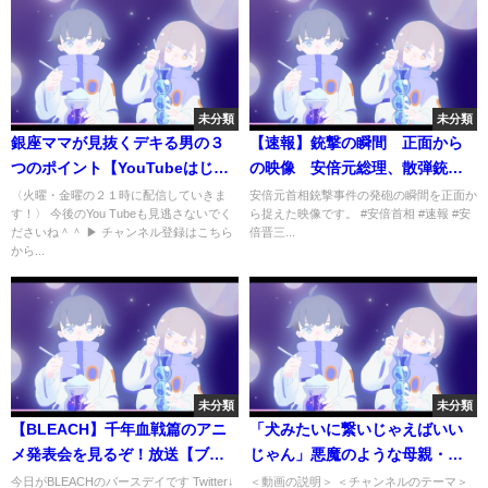
未分類
未分類
銀座ママが見抜くデキる男の３
【速報】銃撃の瞬間 正面から
つのポイント【YouTubeはじめ
の映像 安倍元総理、散弾銃で
ます！】 / 銀座利美ママ
撃たれ心肺停止
〈火曜・金曜の２１時に配信していきま
安倍元首相銃撃事件の発砲の瞬間を正面か
す！〉 今後のYou Tubeも見逃さないでく
ら捉えた映像です。 #安倍首相 #速報 #安
ださいね＾＾ ▶ チャンネル登録はこちら
倍晋三...
から...
未分類
未分類
【BLEACH】千年血戦篇のアニ
「犬みたいに繋いじゃえばいい
メ発表会を見るぞ！放送【ブレ
じゃん」悪魔のような母親・藤
ソル】
本彩香
今日がBLEACHのバースデイです Twitter↓
＜動画の説明＞ ＜チャンネルのテーマ＞