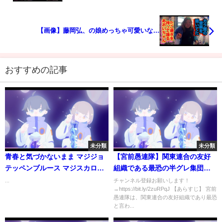
【画像】藤岡弘、の娘めっちゃ可愛いな…
おすすめの記事
未分類
未分類
青春と気づかないまま マジジョ
【宮前愚連隊】関東連合の友好
テッペンブルース マジスカロッ
組織である最恐の半グレ集団。
クンロール 西武ドーム
数々の悪行を重ねヤクザを恐怖
...
チャンネル登録お願いします！
→https://bit.ly/2zuRPqJ 【あらすじ】 宮前
に陥れる武闘派。
愚連隊は、関東連合の友好組織であり最恐
と言わ...