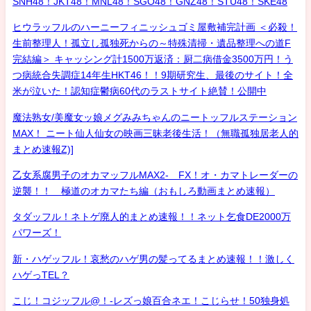
SNH48！JKT48！MNL48！SGO48！GNZ48！STU48！SKE48
ヒウラッフルのハーニーフィニッシュゴミ屋敷補完計画 ＜必殺！
生前整理人！孤立し孤独死からの～特殊清掃・遺品整理への道F
完結編＞ キャッシング計1500万返済：厨二病借金3500万円！う
つ病統合失調症14年生HKT46！！9期研究生、最後のサイト！全
米が泣いた！認知症鬱病60代のラストサイト絶賛！公開中
魔法熟女/美魔女ッ娘メグみみちゃんのニートッフルステーション
MAX！ ニート仙人仙女の映画三昧老後生活！（無職孤独居老人的
まとめ速報Z)]
乙女系腐男子のオカマッフルMAX2- FX！オ・カマトレーダーの
逆襲！！ 極道のオカマたち編（おもしろ動画まとめ速報）
タダッフル！ネトゲ廃人的まとめ速報！！ネット乞食DE2000万
パワーズ！
新・ハゲッフル！哀愁のハゲ男の髪ってるまとめ速報！！激しく
ハゲっTEL？
こじ！コジッフル@！-レズっ娘百合ネエ！こじらせ！50独身処