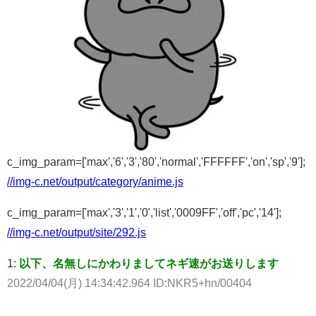
c_img_param=['max','6','3','80','normal','FFFFFF','on','sp','9'];
//img-c.net/output/category/anime.js
c_img_param=['max','3','1','0','list','0009FF','off','pc','14'];
//img-c.net/output/site/292.js
1:
以下、名無しにかわりましてネギ速がお送りします
2022/04/04(月) 14:34:42.964 ID:NKR5+hn/00404