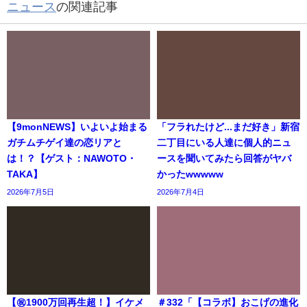
ニュース
の関連記事
【9monNEWS】いよいよ始まる
「フラれたけど...まだ好き」新宿
ガチムチゲイ達の恋リアと
二丁目にいる人達に個人的ニュ
は！？【ゲスト：NAWOTO・
ースを聞いてみたら回答がヤバ
TAKA】
かったwwwww
2026年7月5日
2026年7月4日
【㊗️1900万回再生超！】イケメ
＃332「【コラボ】おこげの進化