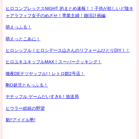
ヒロコンプレックスNIGHT 的まとめ速報！！子供が欲しいど陰キ
ャアラフィフ女子のめざせ！専業主婦！婚活計画編
萌えっふる！
萌えっとこあに！
ヒロシッフル！ヒロシデース山さんのリフォームひとりDIY！！
ヒロユキユキッフルMAX！スーパークッキング！
徹夜DEテツヤッフル!！レトロ館2号店！
剛Q超児ともっふる！
ヤナッフル ゲームだいすき6！放送局
ヒウラー総統の野望
魁!!アイドル塾!