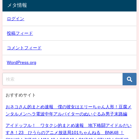
メタ情報
ログイン
投稿フィード
コメントフィード
WordPress.org
おすすめサイト
おネコさん的まとめ速報 僕の彼女はエリーちゃん人形！豆腐メ
ンタルメンヘラ電波中年アルバイターのぬいぐるみ男子末路編
アイドッフル！ ワタクシ的まとめ速報 地下格闘アイドルだい
すき！23 ひうらのアニメ放送局101ちゃんねる BNK48 ！