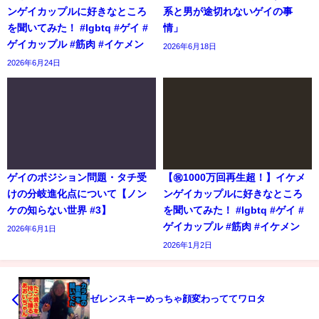
ンゲイカップルに好きなところ
系と男が途切れないゲイの事
を聞いてみた！ #lgbtq #ゲイ #
情」
ゲイカップル #筋肉 #イケメン
2026年6月18日
2026年6月24日
ゲイのポジション問題・タチ受
【㊗️1000万回再生超！】イケメ
けの分岐進化点について【ノン
ンゲイカップルに好きなところ
ケの知らない世界 #3】
を聞いてみた！ #lgbtq #ゲイ #
ゲイカップル #筋肉 #イケメン
2026年6月1日
2026年1月2日
ゼレンスキーめっちゃ顔変わっててワロタ