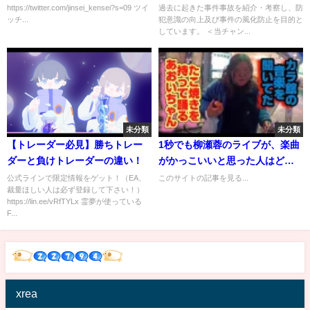
https://twitter.com/jinsei_kensei?s=09 ツイ
過去に起きた事件事故を紹介・考察し、防
ッチ...
犯意識の向上及び事件の風化防止を目的と
しています。 ＜当チャン...
未分類
未分類
【トレーダー必見】勝ちトレー
1秒でも柳瀬蓉のライブが、楽曲
ダーと負けトレーダーの違い！
がかっこいいと思った人はどう
か...
公式ラインで限定情報をゲット！（EA、
このサイトの記事を見る...
裁量ほしい人は必ず登録して下さい！）
https://lin.ee/vRfTYLx 霊夢が使っている
F...
xrea