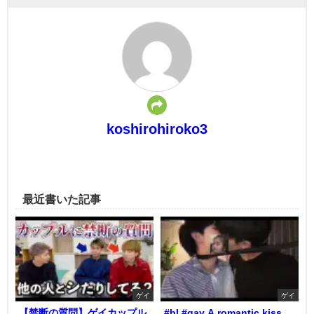
koshirohiroko3
最近書いた記事
ゲイ
ゲイ
【禁断の質問】ゲイカップル
#bl #gay A romantic kiss