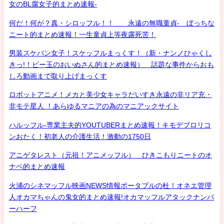
女のBL腐女子的まとめ速報-
何だ！何が？真・シロッフル！！ 永遠の無職童貞- ぼっちな
ニート的まとめ速報！一生童貞上等夜露死苦！
男装スケバン女子！スケッフルまっくす！（新・ナンノひゃくし
きっ!！ビー玉のおいぬさん的まとめ速報） 話題な事件からおも
しろ動画まで取り上げまっくす
ロボットアニメ！メカと美少女キャラだいすき永遠の非リア充・
非モテ星人 ！あらゆるマニアの為のマニアックサイト
ハルッフル-専業主夫的YOUTUBERまとめ速報！キモデブロリコ
ンおたく！初老人の介護生活！激動の1750日
アニゲタレスト（元祖！アニメッフル） ひきこもりニートのオ
ナベ的まとめ速報
火浦のシネマッフル映画NEWS情報ポータブルの杜！オネエ管理
人オカマちゃんの鬼女的まとめ速報!オカマッフルアタックナンバ
ーハーフ