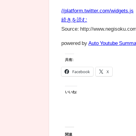
//platform.twitter.com/widgets.js
続きを読む
Source: http://www.negisoku.com
powered by
Auto Youtube Summa
共有:
Facebook
X
いいね:
関連