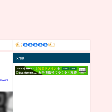
xrea
iroko3