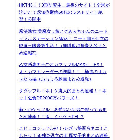
HKT46！！9期研究生、最後のサイト！全米が
泣いた！認知症鬱病60代のラストサイト絶
賛！公開中
魔法熟女/美魔女ッ娘メグみみちゃんのニート
ッフルステーションMAX！ ニート仙人仙女の
映画三昧老後生活！（無職孤独居老人的まと
め速報Z)]
乙女系腐男子のオカマッフルMAX2- FX！
オ・カマトレーダーの逆襲！！ 極道のオカ
マたち編（おもしろ動画まとめ速報）
タダッフル！ネトゲ廃人的まとめ速報！！ネ
ット乞食DE2000万パワーズ！
新・ハゲッフル！哀愁のハゲ男の髪ってるま
とめ速報！！激しくハゲっTEL？
こじ！コジッフル@！-レズっ娘百合ネエ！こ
じらせ！50独身処女のBL腐女子的まとめ速報-