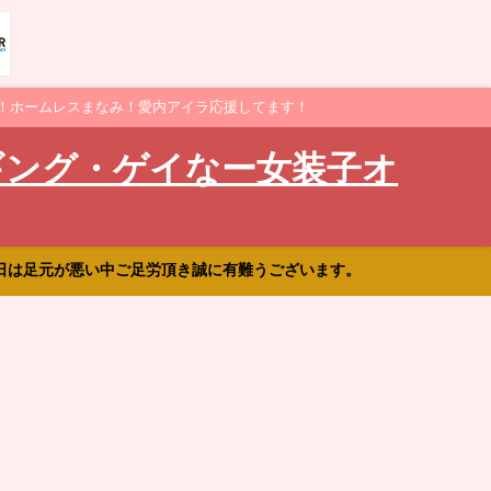
！ホームレスまなみ！愛内アイラ応援してます！
ギング・ゲイなー女装子オ
日は足元が悪い中ご足労頂き誠に有難うございます。