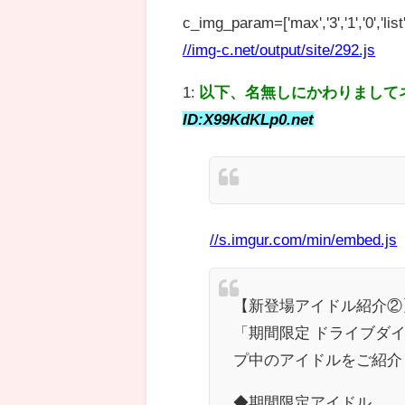
c_img_param=['max','3','1','0','list',
//img-c.net/output/site/292.js
1:
以下、名無しにかわりまして
ID:X99KdKLp0.net
//s.imgur.com/min/embed.js
【新登場アイドル紹介②
「期間限定 ドライブダイ
プ中のアイドルをご紹介
◆期間限定アイドル