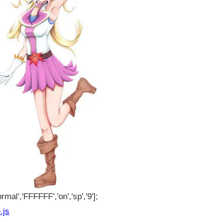
rmal','FFFFFF','on','sp','9'];
.js