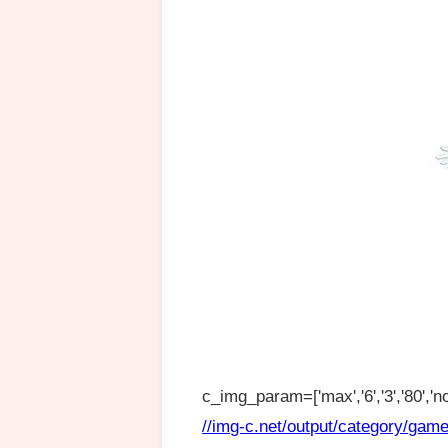
c_img_param=['max','6','3','80','no
//img-c.net/output/category/game