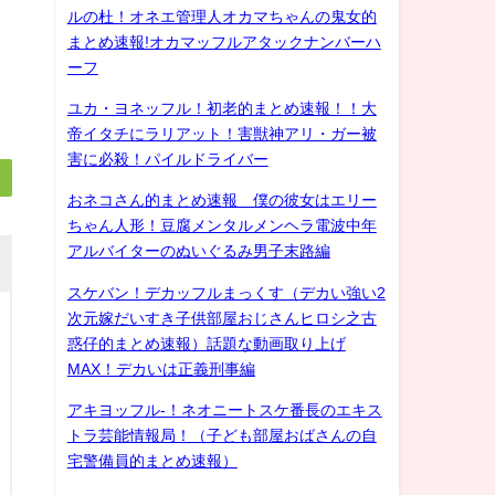
ルの杜！オネエ管理人オカマちゃんの鬼女的
まとめ速報!オカマッフルアタックナンバーハ
ーフ
ユカ・ヨネッフル！初老的まとめ速報！！大
帝イタチにラリアット！害獣神アリ・ガー被
害に必殺！パイルドライバー
おネコさん的まとめ速報 僕の彼女はエリー
ちゃん人形！豆腐メンタルメンヘラ電波中年
アルバイターのぬいぐるみ男子末路編
スケバン！デカッフルまっくす（デカい強い2
次元嫁だいすき子供部屋おじさんヒロシ之古
惑仔的まとめ速報）話題な動画取り上げ
MAX！デカいは正義刑事編
アキヨッフル-！ネオニートスケ番長のエキス
トラ芸能情報局！（子ども部屋おばさんの自
宅警備員的まとめ速報）