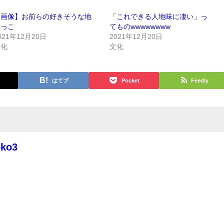
【画像】お前らの好きそうな地
「これできる人地味に凄い」っ
味っこ
てものwwwwwwww
021年12月20日
2021年12月20日
文化
文化
はてブ
Pocket
Feedly
oko3