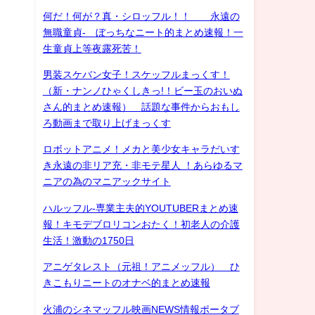
何だ！何が？真・シロッフル！！ 永遠の
無職童貞- ぼっちなニート的まとめ速報！一
生童貞上等夜露死苦！
男装スケバン女子！スケッフルまっくす！
（新・ナンノひゃくしきっ!！ビー玉のおいぬ
さん的まとめ速報） 話題な事件からおもし
ろ動画まで取り上げまっくす
ロボットアニメ！メカと美少女キャラだいす
き永遠の非リア充・非モテ星人 ！あらゆるマ
ニアの為のマニアックサイト
ハルッフル-専業主夫的YOUTUBERまとめ速
報！キモデブロリコンおたく！初老人の介護
生活！激動の1750日
アニゲタレスト（元祖！アニメッフル） ひ
きこもりニートのオナベ的まとめ速報
火浦のシネマッフル映画NEWS情報ポータブ