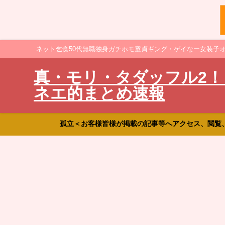
ネット乞食50代無職独身ガチホモ童貞ギング・ゲイなー女装子
真・モリ・タダッフル2！
ネエ的まとめ速報
孤立＜お客様皆様が掲載の記事等へアクセス、閲覧