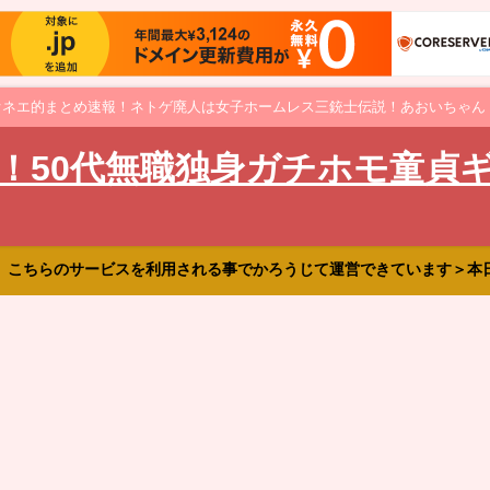
オネエ的まとめ速報！ネトゲ廃人は女子ホームレス三銃士伝説！あおいちゃん
！50代無職独身ガチホモ童貞
、こちらのサービスを利用される事でかろうじて運営できています＞本