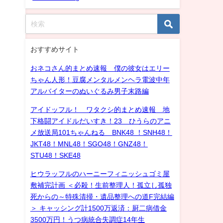
おすすめサイト
おネコさん的まとめ速報 僕の彼女はエリー
ちゃん人形！豆腐メンタルメンヘラ電波中年
アルバイターのぬいぐるみ男子末路編
アイドッフル！ ワタクシ的まとめ速報 地
下格闘アイドルだいすき！23 ひうらのアニ
メ放送局101ちゃんねる BNK48 ！SNH48！
JKT48！MNL48！SGO48！GNZ48！
STU48！SKE48
ヒウラッフルのハーニーフィニッシュゴミ屋
敷補完計画 ＜必殺！生前整理人！孤立し孤独
死からの～特殊清掃・遺品整理への道F完結編
＞ キャッシング計1500万返済：厨二病借金
3500万円！うつ病統合失調症14年生