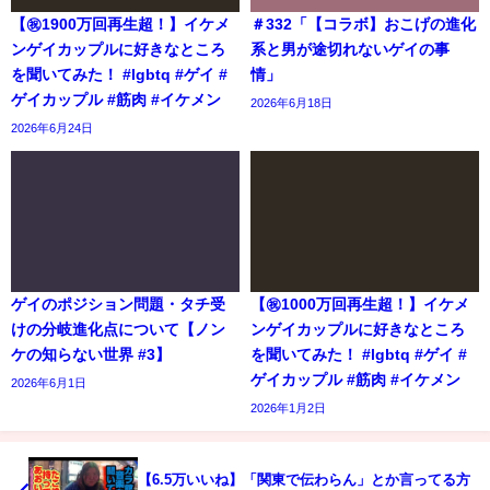
【㊗️1900万回再生超！】イケメ
＃332「【コラボ】おこげの進化
ンゲイカップルに好きなところ
系と男が途切れないゲイの事
を聞いてみた！ #lgbtq #ゲイ #
情」
ゲイカップル #筋肉 #イケメン
2026年6月18日
2026年6月24日
ゲイのポジション問題・タチ受
【㊗️1000万回再生超！】イケメ
けの分岐進化点について【ノン
ンゲイカップルに好きなところ
ケの知らない世界 #3】
を聞いてみた！ #lgbtq #ゲイ #
ゲイカップル #筋肉 #イケメン
2026年6月1日
2026年1月2日
【6.5万いいね】「関東で伝わらん」とか言ってる方