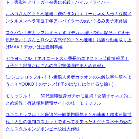
ト！害獣神アリ・ガー被害に必殺！パイルドライバー
おネコさん的まとめ速報 僕の彼女はエリーちゃん人形！豆腐メ
ンタルメンヘラ電波中年アルバイターのぬいぐるみ男子末路編
スケバン！デカッフルまっくす（デカい強い2次元嫁だいすき子
供部屋おじさんヒロシ之古惑仔的まとめ速報）話題な動画取り上
げMAX！デカいは正義刑事編
アキヨッフル-！ネオニートスケ番長のエキストラ芸能情報局！
（子ども部屋おばさんの自宅警備員的まとめ速報）
[ヨシヨシロッフル-！！-素浪人勇者カツオンの未解決事件簿へよ
うこそYOUKO！のナンノ洋子のはなしは信じるな編）]
モリッフル！ 50代無職独身ガチホモ童貞！女装子オネエ的ま
とめ速報！有益便利情報サイトの杜 モリッフル
ユキユキッフル！ど底辺的一同驚愕騒然まとめ速報！超氷河期世
代！人生の強制ロスカットですべてを失ったキグナス氷子の愛の
クリスタルキングボンビー脱出大作戦