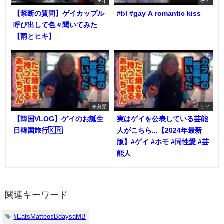
ゲイ
ゲイ
【禁断の質問】ゲイカップル
#bl #gay A romantic kiss
呼び出して色々聞いてみた
【雨とヒキ】
未分類
ゲイ
【韓国VLOG】ゲイのお誕生
実はゲイを公表している芸能
日韓国旅行🇰🇷
人がこちら...【2024年最新
版】#ゲイ #ホモ #同性愛 #芸
能人
関連キーワード
#EatsMatteosBdaysaMB