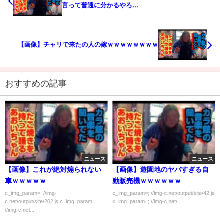
言って普通に分かるやろ…
【画像】チャリで来たの人の嫁ｗｗｗｗｗｗｗｗ
おすすめの記事
ニュース
ニュース
【画像】これが絶対煽られない
【画像】遊園地のヤバすぎる自
車ｗｗｗｗｗ
動販売機ｗｗｗｗｗｗ
c_img_param=; //img-
c_img_param=; //img-c.net/output/site/42.js
c.net/output/site/202.js c_img_param=;
c_img_param=; //img-c.net/...
//img-c.net...