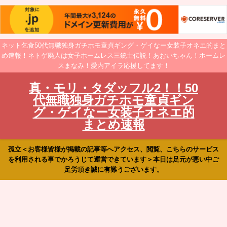
ネット乞食50代無職独身ガチホモ童貞ギング・ゲイなー女装子オネエ的まと
め速報！ネトゲ廃人は女子ホームレス三銃士伝説！あおいちゃん！ホームレ
スまなみ！愛内アイラ応援してます！
真・モリ・タダッフル2！！50
代無職独身ガチホモ童貞ギン
グ・ゲイなー女装子オネエ的
まとめ速報
孤立＜お客様皆様が掲載の記事等へアクセス、閲覧、こちらのサービス
を利用される事でかろうじて運営できています＞本日は足元が悪い中ご
足労頂き誠に有難うございます。