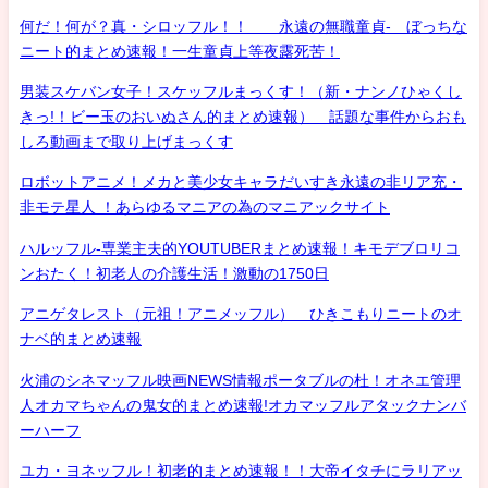
何だ！何が？真・シロッフル！！ 永遠の無職童貞- ぼっちな
ニート的まとめ速報！一生童貞上等夜露死苦！
男装スケバン女子！スケッフルまっくす！（新・ナンノひゃくし
きっ!！ビー玉のおいぬさん的まとめ速報） 話題な事件からおも
しろ動画まで取り上げまっくす
ロボットアニメ！メカと美少女キャラだいすき永遠の非リア充・
非モテ星人 ！あらゆるマニアの為のマニアックサイト
ハルッフル-専業主夫的YOUTUBERまとめ速報！キモデブロリコ
ンおたく！初老人の介護生活！激動の1750日
アニゲタレスト（元祖！アニメッフル） ひきこもりニートのオ
ナベ的まとめ速報
火浦のシネマッフル映画NEWS情報ポータブルの杜！オネエ管理
人オカマちゃんの鬼女的まとめ速報!オカマッフルアタックナンバ
ーハーフ
ユカ・ヨネッフル！初老的まとめ速報！！大帝イタチにラリアッ