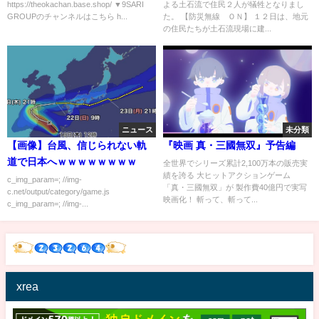
https://theokachan.base.shop/ ▼9SARI
よる土石流で住民２人が犠牲となりまし
GROUPのチャンネルはこちら h...
た。 【防災無線 ＯＮ】 １２日は、地元
の住民たちが土石流現場に建...
ニュース
未分類
【画像】台風、信じられない軌
『映画 真・三國無双』予告編
道で日本へｗｗｗｗｗｗｗｗ
全世界でシリーズ累計2,100万本の販売実
績を誇る 大ヒットアクションゲーム
c_img_param=; //img-
「真・三國無双」が 製作費40億円で実写
c.net/output/category/game.js
映画化！ 斬って、斬って...
c_img_param=; //img-...
xrea