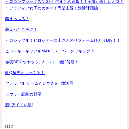
ヒロコンプレックスNIGHT 的まとめ速報！！子供が欲しいど陰キ
ャアラフィフ女子のめざせ！専業主婦！婚活計画編
萌えっふる！
萌えっとこあに！
ヒロシッフル！ヒロシデース山さんのリフォームひとりDIY！！
ヒロユキユキッフルMAX！スーパークッキング！
徹夜DEテツヤッフル!！レトロ館2号店！
剛Q超児ともっふる！
ヤナッフル ゲームだいすき6！放送局
ヒウラー総統の野望
魁!!アイドル塾!
t112