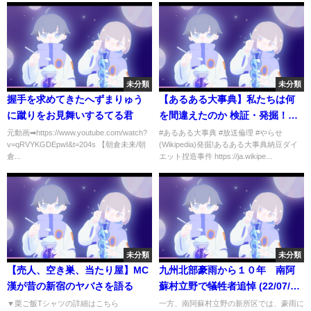
未分類
未分類
握手を求めてきたへずまりゅう
【あるある大事典】私たちは何
に蹴りをお見舞いするてる君
を間違えたのか 検証・発掘！あ
るある大事典
元動画➡https://www.youtube.com/watch?
#あるある大事典 #放送倫理 #やらせ
v=qRVYKGDEpwI&t=204s 【朝倉未来/朝
(Wikipedia)発掘!あるある大事典納豆ダイ
倉...
エット捏造事件 https://ja.wikipe...
未分類
未分類
【売人、空き巣、当たり屋】MC
九州北部豪雨から１０年 南阿
漢が昔の新宿のヤバさを語る
蘇村立野で犠牲者追悼 (22/07/12
18:30)
▼栗ご飯Tシャツの詳細はこちら
一方、南阿蘇村立野の新所区では、豪雨に