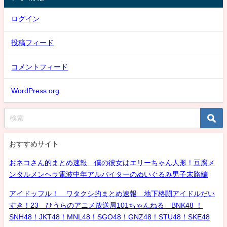
ログイン
投稿フィード
コメントフィード
WordPress.org
おすすめサイト
おネコさん的まとめ速報 僕の彼女はエリーちゃん人形！豆腐メ
ンタルメンヘラ電波中年アルバイターのぬいぐるみ男子末路編
アイドッフル！ ワタクシ的まとめ速報 地下格闘アイドルだい
すき！23 ひうらのアニメ放送局101ちゃんねる BNK48 ！
SNH48！JKT48！MNL48！SGO48！GNZ48！STU48！SKE48