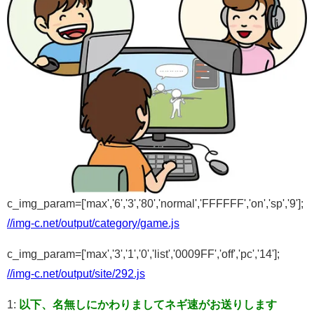
c_img_param=['max','6','3','80','normal','FFFFFF','on','sp','9'];
//img-c.net/output/category/game.js
c_img_param=['max','3','1','0','list','0009FF','off','pc','14'];
//img-c.net/output/site/292.js
1:
以下、名無しにかわりましてネギ速がお送りします