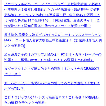
ヒウラッフルのハーニーフィニッシュゴミ屋敷補完計画 ＜必殺！
生前整理人！孤立し孤独死からの～特殊清掃・遺品整理への道F
完結編＞ キャッシング計1500万返済：厨二病借金3500万円！う
つ病統合失調症14年生HKT46！！9期研究生、最後のサイト！全
米が泣いた！認知症鬱病60代のラストサイト絶賛！公開中
魔法熟女/美魔女ッ娘メグみみちゃんのニートッフルステーション
MAX！ ニート仙人仙女の映画三昧老後生活！（無職孤独居老人的
まとめ速報Z)]
乙女系腐男子のオカマッフルMAX2- FX！オ・カマトレーダーの
逆襲！！ 極道のオカマたち編（おもしろ動画まとめ速報）
タダッフル！ネトゲ廃人的まとめ速報！！ネット乞食DE2000万
パワーズ！
新・ハゲッフル！哀愁のハゲ男の髪ってるまとめ速報！！激しく
ハゲっTEL？
こじ！コジッフル@！-レズっ娘百合ネエ！こじらせ！50独身処
女のBL腐女子的まとめ速報-