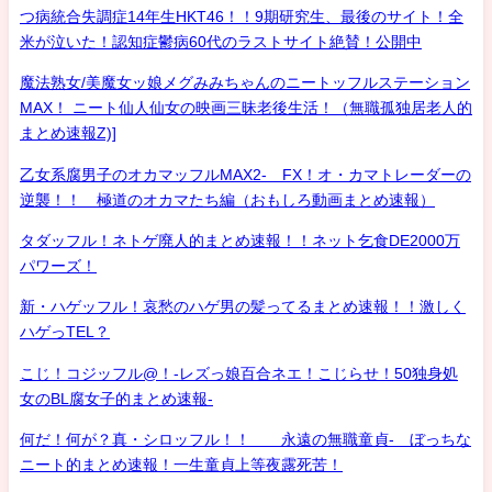
つ病統合失調症14年生HKT46！！9期研究生、最後のサイト！全
米が泣いた！認知症鬱病60代のラストサイト絶賛！公開中
魔法熟女/美魔女ッ娘メグみみちゃんのニートッフルステーション
MAX！ ニート仙人仙女の映画三昧老後生活！（無職孤独居老人的
まとめ速報Z)]
乙女系腐男子のオカマッフルMAX2- FX！オ・カマトレーダーの
逆襲！！ 極道のオカマたち編（おもしろ動画まとめ速報）
タダッフル！ネトゲ廃人的まとめ速報！！ネット乞食DE2000万
パワーズ！
新・ハゲッフル！哀愁のハゲ男の髪ってるまとめ速報！！激しく
ハゲっTEL？
こじ！コジッフル@！-レズっ娘百合ネエ！こじらせ！50独身処
女のBL腐女子的まとめ速報-
何だ！何が？真・シロッフル！！ 永遠の無職童貞- ぼっちな
ニート的まとめ速報！一生童貞上等夜露死苦！