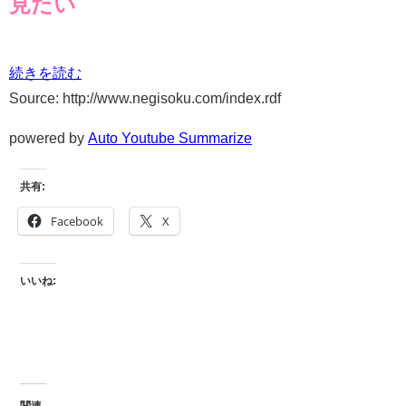
見たい
続きを読む
Source: http://www.negisoku.com/index.rdf
powered by
Auto Youtube Summarize
共有:
Facebook
X
いいね: