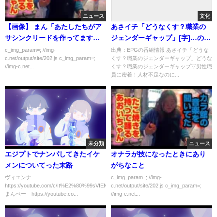
ニュース
文化
【画像】 まん「あたしたちがア
あさイチ「どうなくす？職業の
サシンクリードを作ってます、
ジェンダーギャップ」[字]…の番
差別のない多様性のあるチーム
組内容解析まとめ
c_img_param=; //img-
出典：EPGの番組情報 あさイチ「どうな
c.net/output/site/202.js c_img_param=;
くす？職業のジェンダーギャップ」どうな
です！」
//img-c.net...
くす？職業のジェンダーギャップ▽男性職
員に密着！人材不足なのに...
未分類
ニュース
エジプトでナンパしてきたイケ
オナラが技になったときにあり
メンについてった末路
がちなこと
ヴィエンナ
c_img_param=; //img-
https://youtube.com/c/It%E2%80%99sVIENNA
c.net/output/site/202.js c_img_param=;
まんぺー https://youtube.co...
//img-c.net...