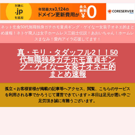
ネット乞食50代無職独身ガチホモ童貞ギング・ゲイなー女装子オネエ的まと
め速報！ネトゲ廃人は女子ホームレス三銃士伝説！あおいちゃん！ホームレ
スまなみ！愛内アイラ応援してます！
真・モリ・タダッフル2！！50
代無職独身ガチホモ童貞ギン
グ・ゲイなー女装子オネエ的
まとめ速報
孤立＜お客様皆様が掲載の記事等へアクセス、閲覧、こちらのサービス
を利用される事でかろうじて運営できています＞本日は足元が悪い中ご
足労頂き誠に有難うございます。