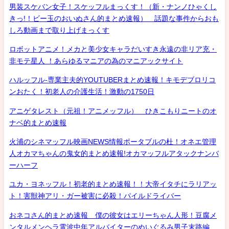
男装スケバン女子！スケッフルまっくす！（新・ナンノひゃくし
きっ!！ビー玉のおいぬさん的まとめ速報） 話題な事件からおも
しろ動画まで取り上げまっくす
ロボットアニメ！メカと美少女キャラだいすき永遠の非リア充・
非モテ星人 ！あらゆるマニアの為のマニアックサイト
ハルッフル-専業主夫的YOUTUBERまとめ速報！キモデブロリコ
ンおたく！初老人の介護生活！激動の1750日
アニゲタレスト（元祖！アニメッフル） ひきこもりニートのオ
ナベ的まとめ速報
火浦のシネマッフル映画NEWS情報ポータブルの杜！オネエ管理
人オカマちゃんの鬼女的まとめ速報!オカマッフルアタックナンバ
ーハーフ
ユカ・ヨネッフル！初老的まとめ速報！！大帝イタチにラリアッ
ト！害獣神アリ・ガー被害に必殺！パイルドライバー
おネコさん的まとめ速報 僕の彼女はエリーちゃん人形！豆腐メ
ンタルメンヘラ電波中年アルバイターのぬいぐるみ男子末路編