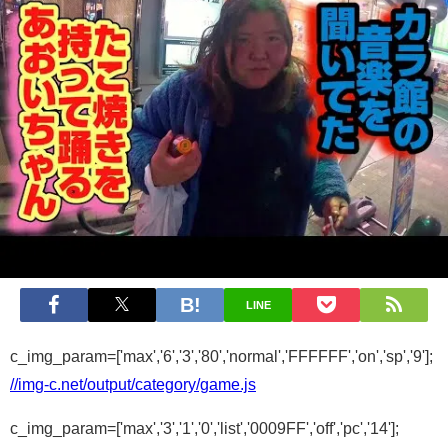
LINE
c_img_param=['max','6','3','80','normal','FFFFFF','on','sp','9'];
//img-c.net/output/category/game.js
c_img_param=['max','3','1','0','list','0009FF','off','pc','14'];