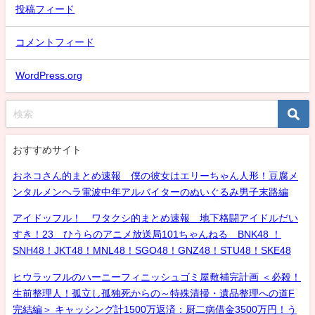
投稿フィード
コメントフィード
WordPress.org
おすすめサイト
おネコさん的まとめ速報 僕の彼女はエリーちゃん人形！豆腐メ
ンタルメンヘラ電波中年アルバイターのぬいぐるみ男子末路編
アイドッフル！ ワタクシ的まとめ速報 地下格闘アイドルだい
すき！23 ひうらのアニメ放送局101ちゃんねる BNK48 ！
SNH48！JKT48！MNL48！SGO48！GNZ48！STU48！SKE48
ヒウラッフルのハーニーフィニッシュゴミ屋敷補完計画 ＜必殺！
生前整理人！孤立し孤独死からの～特殊清掃・遺品整理への道F
完結編＞ キャッシング計1500万返済：厨二病借金3500万円！う