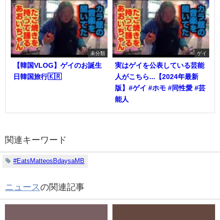
未分類
ゲイ
【韓国VLOG】ゲイのお誕生
実はゲイを公表している芸能
日韓国旅行🇰🇷
人がこちら...【2024年最新
版】#ゲイ #ホモ #同性愛 #芸
能人
関連キーワード
#EatsMatteosBdaysaMB
ニュース
の関連記事