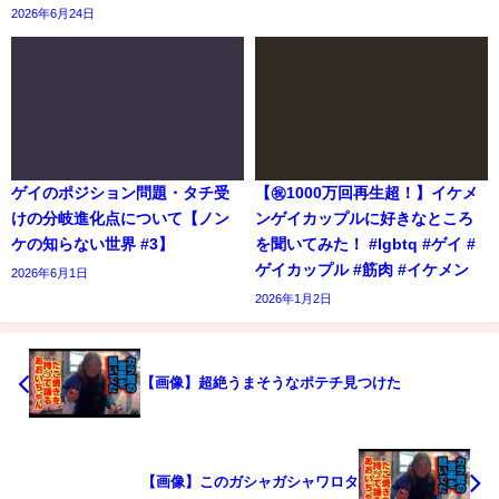
2026年6月24日
ゲイのポジション問題・タチ受
【㊗️1000万回再生超！】イケメ
けの分岐進化点について【ノン
ンゲイカップルに好きなところ
ケの知らない世界 #3】
を聞いてみた！ #lgbtq #ゲイ #
ゲイカップル #筋肉 #イケメン
2026年6月1日
2026年1月2日
【画像】超絶うまそうなポテチ見つけた
【画像】このガシャガシャワロタ