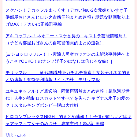
スケバン！デカッフルまっくす（デカい強い2次元嫁だいすき子
供部屋おじさんヒロシ之古惑仔的まとめ速報）話題な動画取り上
げMAX！デカいは正義刑事編
アキヨッフル-！ネオニートスケ番長のエキストラ芸能情報局！
（子ども部屋おばさんの自宅警備員的まとめ速報）
[ヨシヨシロッフル-！！-素浪人勇者カツオンの未解決事件簿へよ
うこそYOUKO！のナンノ洋子のはなしは信じるな編）]
モリッフル！ 50代無職独身ガチホモ童貞！女装子オネエ的ま
とめ速報！有益便利情報サイトの杜 モリッフル
ユキユキッフル！ど底辺的一同驚愕騒然まとめ速報！超氷河期世
代！人生の強制ロスカットですべてを失ったキグナス氷子の愛の
クリスタルキングボンビー脱出大作戦
ヒロコンプレックスNIGHT 的まとめ速報！！子供が欲しいど陰キ
ャアラフィフ女子のめざせ！専業主婦！婚活計画編
萌えっふる！