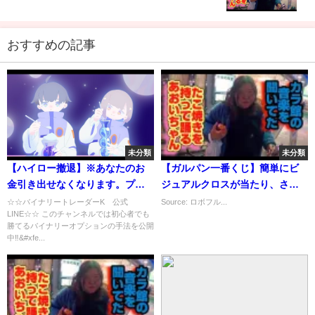
おすすめの記事
未分類
未分類
【ハイロー撤退】※あなたのお
【ガルパン一番くじ】簡単にビ
金引き出せなくなります。プロ
ジュアルクロスが当たり、さら
トレーダーが口座凍結しない方
には妹もできちゃうとんでもな
☆☆バイナリートレーダーK 公式
Source: ロボフル...
LINE☆☆ このチャンネルでは初心者でも
法暴露【バイナリーオプション
いクジだった。
勝てるバイナリーオプションの手法を公開
初心者 勉強】【副業 投資】
中‼&#xfe...
【FX 海外 証券会社】