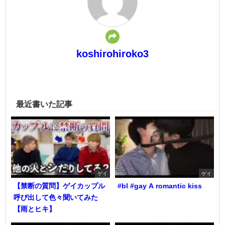
koshirohiroko3
最近書いた記事
ゲイ
ゲイ
【禁断の質問】ゲイカップル
#bl #gay A romantic kiss
呼び出して色々聞いてみた
【雨とヒキ】