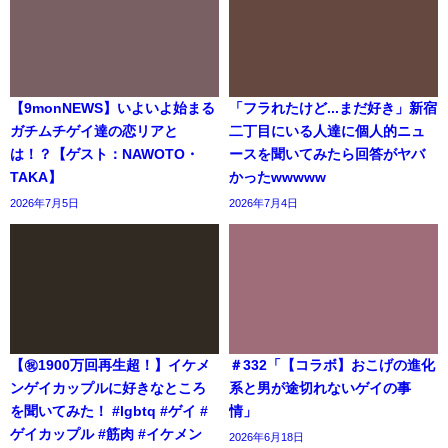
【9monNEWS】いよいよ始まる
「フラれたけど...まだ好き」新宿
ガチムチゲイ達の恋リアと
二丁目にいる人達に個人的ニュ
は！？【ゲスト：NAWOTO・
ースを聞いてみたら回答がヤバ
TAKA】
かったwwwww
2026年7月5日
2026年7月4日
【㊗️1900万回再生超！】イケメ
＃332「【コラボ】おこげの進化
ンゲイカップルに好きなところ
系と男が途切れないゲイの事
を聞いてみた！ #lgbtq #ゲイ #
情」
ゲイカップル #筋肉 #イケメン
2026年6月18日