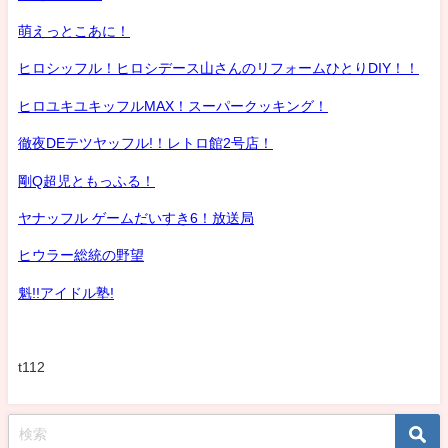
萌えっとこあに！
ヒロシッフル！ヒロシデース山さんのリフォームひとりDIY！！
ヒロユキユキッフルMAX！スーパークッキング！
徹夜DEテツヤッフル!！レトロ館2号店！
剛Q超児ともっふる！
ヤナッフル ゲームだいすき6！放送局
ヒウラー総統の野望
魁!!アイドル塾!
t112