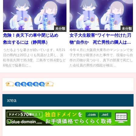
未分類
未分類
危険！炎天下の車中閉じ込め
女子大生殺害“ワイヤー付けた刃
救出するには（静岡県）
物”自作か 死亡男性の隣人は
「壁叩かれる」警察相談（2021
うだるような暑さが続いています。8月21
今年４月に大阪府大東市のマンションで女
日の県内は20日よりも気温が上昇し、浜
子大学生が殺害された事件で、現場から自
年5月4日）
松市佐久間で35.9度、三島市で35.6度など
作の刃物が見つかり、真下の部屋で死亡し
6地点で猛暑日に...
た会社員の男性の指紋が検出...
xrea