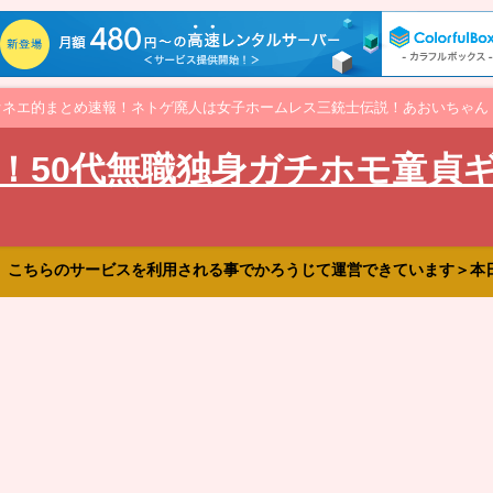
オネエ的まとめ速報！ネトゲ廃人は女子ホームレス三銃士伝説！あおいちゃん
！50代無職独身ガチホモ童貞
、こちらのサービスを利用される事でかろうじて運営できています＞本