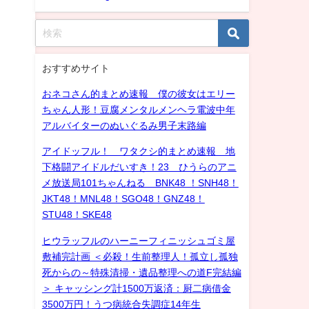
おすすめサイト
おネコさん的まとめ速報 僕の彼女はエリー
ちゃん人形！豆腐メンタルメンヘラ電波中年
アルバイターのぬいぐるみ男子末路編
アイドッフル！ ワタクシ的まとめ速報 地
下格闘アイドルだいすき！23 ひうらのアニ
メ放送局101ちゃんねる BNK48 ！SNH48！
JKT48！MNL48！SGO48！GNZ48！
STU48！SKE48
ヒウラッフルのハーニーフィニッシュゴミ屋
敷補完計画 ＜必殺！生前整理人！孤立し孤独
死からの～特殊清掃・遺品整理への道F完結編
＞ キャッシング計1500万返済：厨二病借金
3500万円！うつ病統合失調症14年生