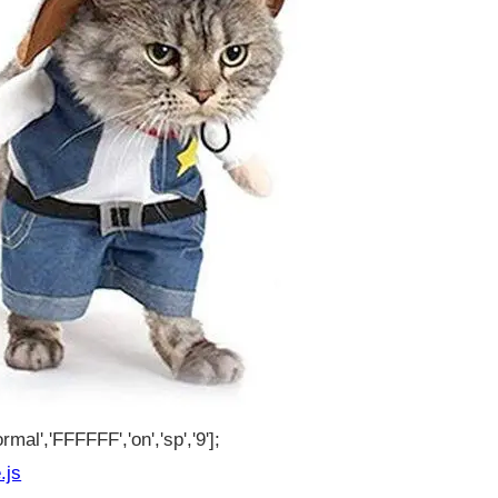
rmal','FFFFFF','on','sp','9'];
.js