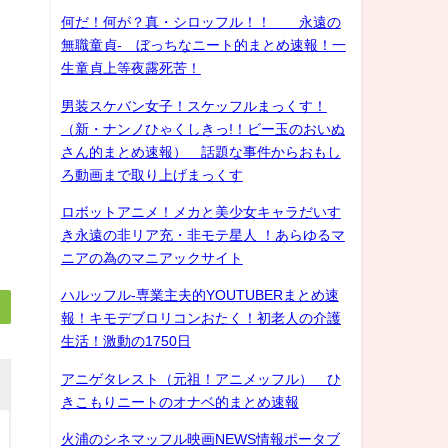
何だ！何が？真・シロッフル！！ 永遠の
無職童貞- ぼっちなニート的まとめ速報！一
生童貞上等夜露死苦！
男装スケバン女子！スケッフルまっくす！
（新・ナンノひゃくしきっ!！ビー玉のおいぬ
さん的まとめ速報） 話題な事件からおもし
ろ動画まで取り上げまっくす
ロボットアニメ！メカと美少女キャラだいす
き永遠の非リア充・非モテ星人 ！あらゆるマ
ニアの為のマニアックサイト
ハルッフル-専業主夫的YOUTUBERまとめ速
報！キモデブロリコンおたく！初老人の介護
生活！激動の1750日
アニゲタレスト（元祖！アニメッフル） ひ
きこもりニートのオナベ的まとめ速報
火浦のシネマッフル映画NEWS情報ポータブ