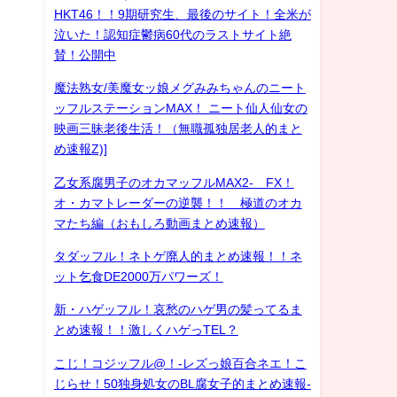
HKT46！！9期研究生、最後のサイト！全米が
泣いた！認知症鬱病60代のラストサイト絶
賛！公開中
魔法熟女/美魔女ッ娘メグみみちゃんのニート
ッフルステーションMAX！ ニート仙人仙女の
映画三昧老後生活！（無職孤独居老人的まと
め速報Z)]
乙女系腐男子のオカマッフルMAX2- FX！
オ・カマトレーダーの逆襲！！ 極道のオカ
マたち編（おもしろ動画まとめ速報）
タダッフル！ネトゲ廃人的まとめ速報！！ネ
ット乞食DE2000万パワーズ！
新・ハゲッフル！哀愁のハゲ男の髪ってるま
とめ速報！！激しくハゲっTEL？
こじ！コジッフル@！-レズっ娘百合ネエ！こ
じらせ！50独身処女のBL腐女子的まとめ速報-