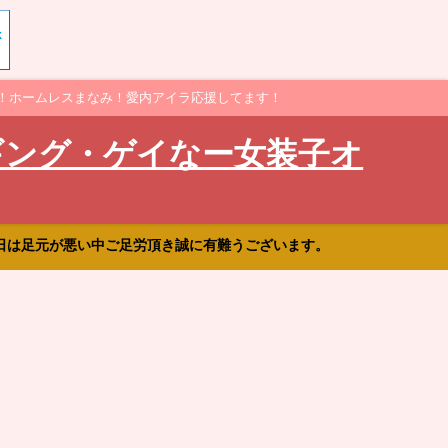
！ホームレスまなみ！愛内アイラ応援してます！
ギング・ゲイなー女装子オ
日は足元が悪い中ご足労頂き誠に有難うございます。