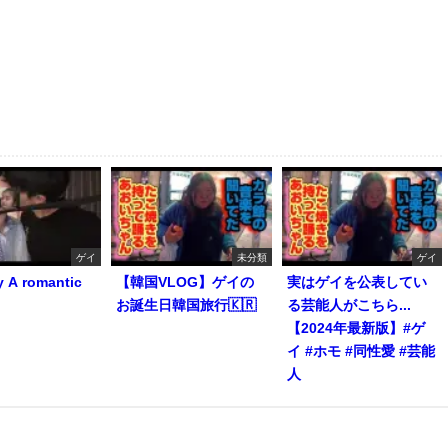
ゲイ
未分類
ゲイ
y A romantic
【韓国VLOG】ゲイの
実はゲイを公表してい
お誕生日韓国旅行🇰🇷
る芸能人がこちら...
【2024年最新版】#ゲ
イ #ホモ #同性愛 #芸能
人