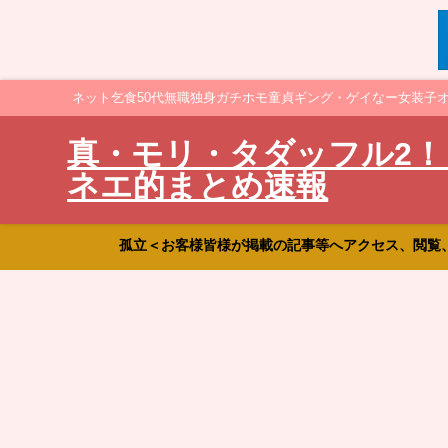
ネット乞食50代無職独身ガチホモ童貞ギング・ゲイなー女装子
真・モリ・タダッフル2！
ネエ的まとめ速報
孤立＜お客様皆様が掲載の記事等へアクセス、閲覧