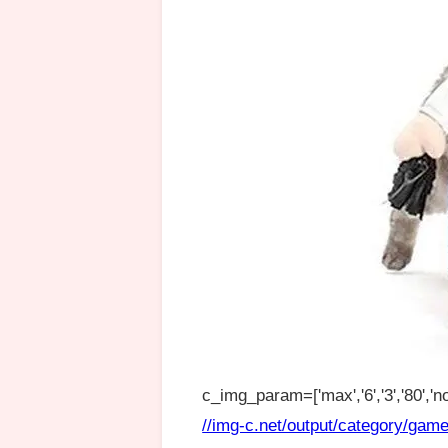
c_img_param=['max','6','3','80','no
//img-c.net/output/category/game