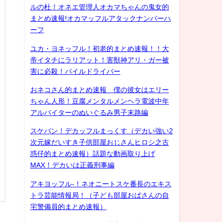
ルの杜！オネエ管理人オカマちゃんの鬼女的
まとめ速報!オカマッフルアタックナンバーハ
ーフ
ユカ・ヨネッフル！初老的まとめ速報！！大
帝イタチにラリアット！害獣神アリ・ガー被
害に必殺！パイルドライバー
おネコさん的まとめ速報 僕の彼女はエリー
ちゃん人形！豆腐メンタルメンヘラ電波中年
アルバイターのぬいぐるみ男子末路編
スケバン！デカッフルまっくす（デカい強い2
次元嫁だいすき子供部屋おじさんヒロシ之古
惑仔的まとめ速報）話題な動画取り上げ
MAX！デカいは正義刑事編
アキヨッフル-！ネオニートスケ番長のエキス
トラ芸能情報局！（子ども部屋おばさんの自
宅警備員的まとめ速報）