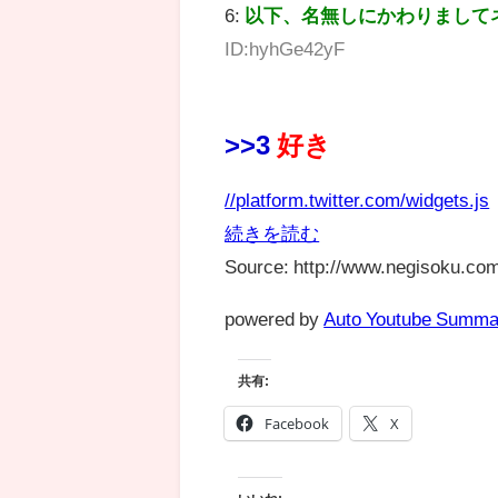
6:
以下、名無しにかわりまして
ID:hyhGe42yF
>>3
好き
//platform.twitter.com/widgets.js
続きを読む
Source: http://www.negisoku.com
powered by
Auto Youtube Summa
共有:
Facebook
X