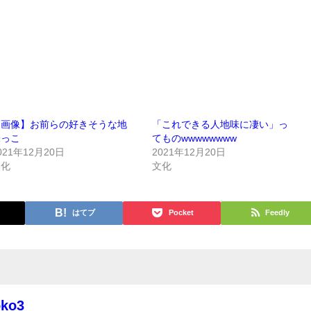
【画像】お前らの好きそうな地
「これできる人地味に凄い」っ
味っこ
てものwwwwwwww
021年12月20日
2021年12月20日
文化
文化
はてブ
Pocket
Feedly
oko3