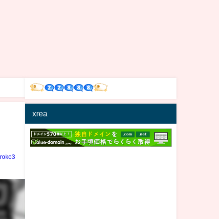
xrea
iroko3