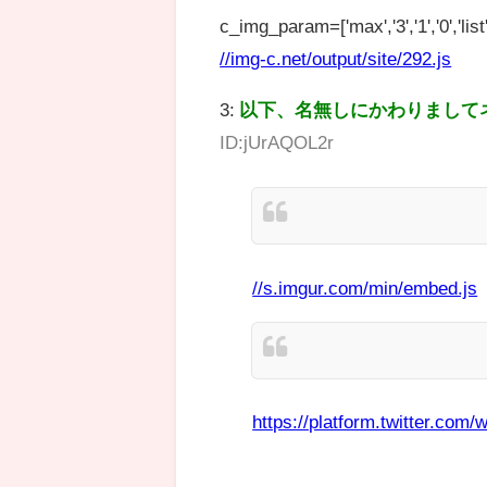
c_img_param=['max','3','1','0','list',
//img-c.net/output/site/292.js
3:
以下、名無しにかわりまして
ID:jUrAQOL2r
//s.imgur.com/min/embed.js
https://platform.twitter.com/w