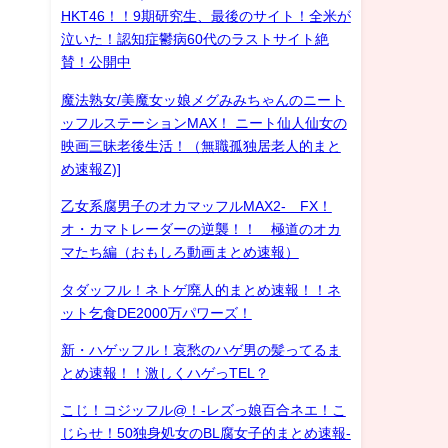
HKT46！！9期研究生、最後のサイト！全米が
泣いた！認知症鬱病60代のラストサイト絶
賛！公開中
魔法熟女/美魔女ッ娘メグみみちゃんのニート
ッフルステーションMAX！ ニート仙人仙女の
映画三昧老後生活！（無職孤独居老人的まと
め速報Z)]
乙女系腐男子のオカマッフルMAX2- FX！
オ・カマトレーダーの逆襲！！ 極道のオカ
マたち編（おもしろ動画まとめ速報）
タダッフル！ネトゲ廃人的まとめ速報！！ネ
ット乞食DE2000万パワーズ！
新・ハゲッフル！哀愁のハゲ男の髪ってるま
とめ速報！！激しくハゲっTEL？
こじ！コジッフル@！-レズっ娘百合ネエ！こ
じらせ！50独身処女のBL腐女子的まとめ速報-