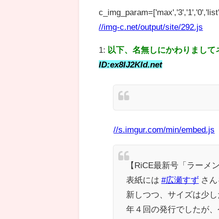
c_img_param=['max','3','1','0','list',
//img-c.net/output/site/292.js
1:
以下、名無しにかわりまして
ID:ex8IJ2Kld.net
//s.imgur.com/min/embed.js
【RiCE最新号「ラーメ
表紙には
#広瀬すず
さん
新しつつ、サイズは少し
年４回の発行でしたが、