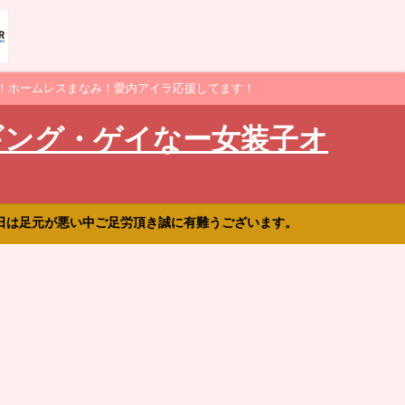
！ホームレスまなみ！愛内アイラ応援してます！
ギング・ゲイなー女装子オ
日は足元が悪い中ご足労頂き誠に有難うございます。