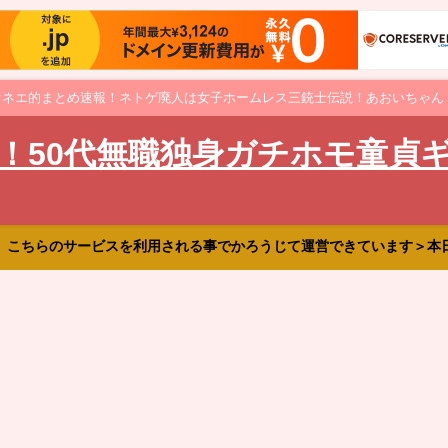
オネエ的まとめ速報！ネトゲ廃人は女子ホームレス三銃士伝説！あおいちゃん
！50代無職独身ガチホモ童貞
、こちらのサービスを利用される事でかろうじて運営できています＞本