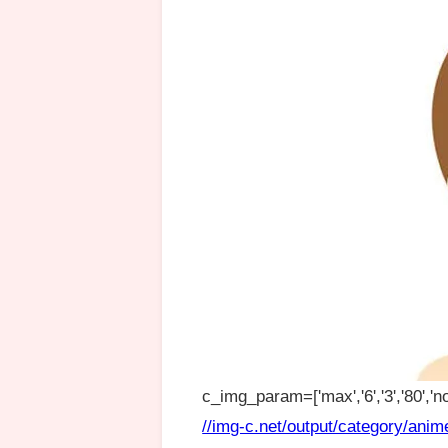
c_img_param=['max','6','3','80','no
//img-c.net/output/category/anim