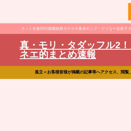
ネット乞食50代無職独身ガチホモ童貞ギング・ゲイなー女装子
真・モリ・タダッフル2！
ネエ的まとめ速報
孤立＜お客様皆様が掲載の記事等へアクセス、閲覧