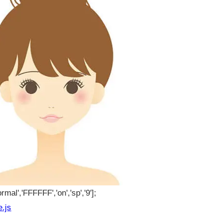
rmal','FFFFFF','on','sp','9'];
e.js