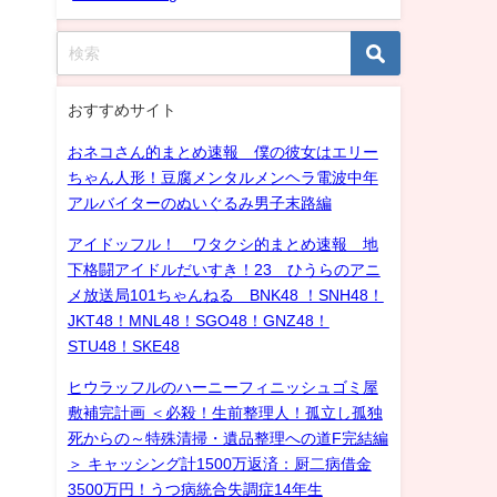
おすすめサイト
おネコさん的まとめ速報 僕の彼女はエリー
ちゃん人形！豆腐メンタルメンヘラ電波中年
アルバイターのぬいぐるみ男子末路編
アイドッフル！ ワタクシ的まとめ速報 地
下格闘アイドルだいすき！23 ひうらのアニ
メ放送局101ちゃんねる BNK48 ！SNH48！
JKT48！MNL48！SGO48！GNZ48！
STU48！SKE48
ヒウラッフルのハーニーフィニッシュゴミ屋
敷補完計画 ＜必殺！生前整理人！孤立し孤独
死からの～特殊清掃・遺品整理への道F完結編
＞ キャッシング計1500万返済：厨二病借金
3500万円！うつ病統合失調症14年生