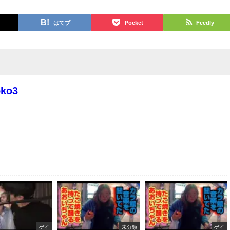
はてブ
Pocket
Feedly
oko3
ゲイ
未分類
ゲイ