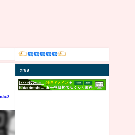
xrea
iroko3