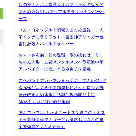
ルの杜！オネエ管理人オカマちゃんの鬼女的
まとめ速報!オカマッフルアタックナンバーハ
ーフ
ユカ・ヨネッフル！初老的まとめ速報！！大
帝イタチにラリアット！害獣神アリ・ガー被
害に必殺！パイルドライバー
おネコさん的まとめ速報 僕の彼女はエリー
ちゃん人形！豆腐メンタルメンヘラ電波中年
アルバイターのぬいぐるみ男子末路編
スケバン！デカッフルまっくす（デカい強い2
次元嫁だいすき子供部屋おじさんヒロシ之古
惑仔的まとめ速報）話題な動画取り上げ
MAX！デカいは正義刑事編
アキヨッフル-！ネオニートスケ番長のエキス
トラ芸能情報局！（子ども部屋おばさんの自
宅警備員的まとめ速報）