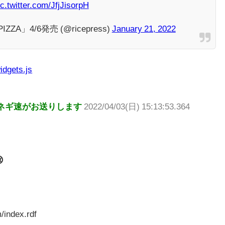
ic.twitter.com/JfjJisorpH
ZZA」4/6発売 (@ricepress)
January 21, 2022
idgets.js
ネギ速がお送りします
2022/04/03(日) 15:13:53.364

/index.rdf