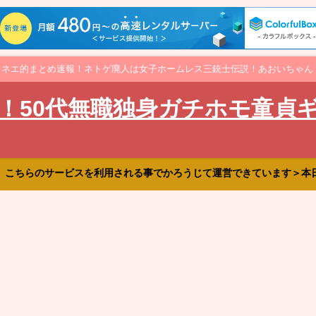
オネエ的まとめ速報！ネトゲ廃人は女子ホームレス三銃士伝説！あおいちゃん
！50代無職独身ガチホモ童貞
、こちらのサービスを利用される事でかろうじて運営できています＞本