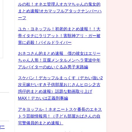
ルの杜！オネエ管理人オカマちゃんの鬼女的
まとめ速報!オカマッフルアタックナンバーハ
ーフ
ユカ・ヨネッフル！初老的まとめ速報！！大
帝イタチにラリアット！害獣神アリ・ガー被
害に必殺！パイルドライバー
おネコさん的まとめ速報 僕の彼女はエリー
ちゃん人形！豆腐メンタルメンヘラ電波中年
アルバイターのぬいぐるみ男子末路編
スケバン！デカッフルまっくす（デカい強い2
次元嫁だいすき子供部屋おじさんヒロシ之古
惑仔的まとめ速報）話題な動画取り上げ
MAX！デカいは正義刑事編
アキヨッフル-！ネオニートスケ番長のエキス
トラ芸能情報局！（子ども部屋おばさんの自
宅警備員的まとめ速報）
宿二