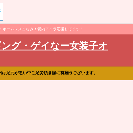
！ホームレスまなみ！愛内アイラ応援してます！
ギング・ゲイなー女装子オ
日は足元が悪い中ご足労頂き誠に有難うございます。