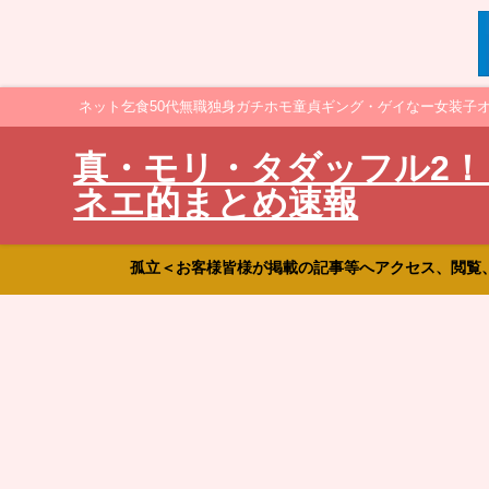
ネット乞食50代無職独身ガチホモ童貞ギング・ゲイなー女装子
真・モリ・タダッフル2！
ネエ的まとめ速報
孤立＜お客様皆様が掲載の記事等へアクセス、閲覧