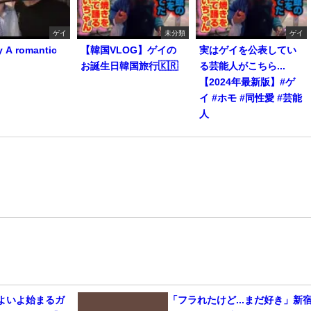
ゲイ
未分類
ゲイ
y A romantic
【韓国VLOG】ゲイの
実はゲイを公表してい
お誕生日韓国旅行🇰🇷
る芸能人がこちら...
【2024年最新版】#ゲ
イ #ホモ #同性愛 #芸能
人
いよいよ始まるガ
「フラれたけど...まだ好き」新