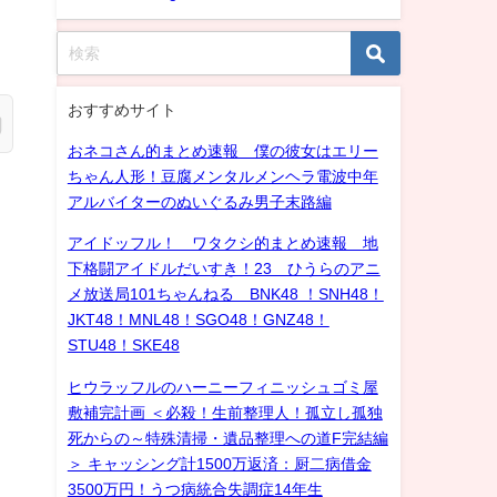
おすすめサイト
おネコさん的まとめ速報 僕の彼女はエリー
ちゃん人形！豆腐メンタルメンヘラ電波中年
アルバイターのぬいぐるみ男子末路編
アイドッフル！ ワタクシ的まとめ速報 地
下格闘アイドルだいすき！23 ひうらのアニ
メ放送局101ちゃんねる BNK48 ！SNH48！
JKT48！MNL48！SGO48！GNZ48！
STU48！SKE48
ヒウラッフルのハーニーフィニッシュゴミ屋
敷補完計画 ＜必殺！生前整理人！孤立し孤独
死からの～特殊清掃・遺品整理への道F完結編
＞ キャッシング計1500万返済：厨二病借金
3500万円！うつ病統合失調症14年生