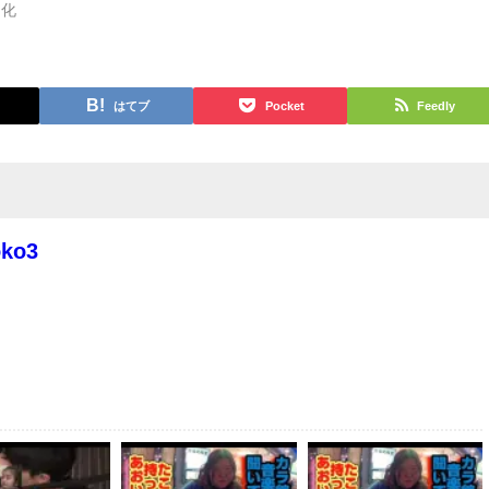
文化
はてブ
Pocket
Feedly
oko3