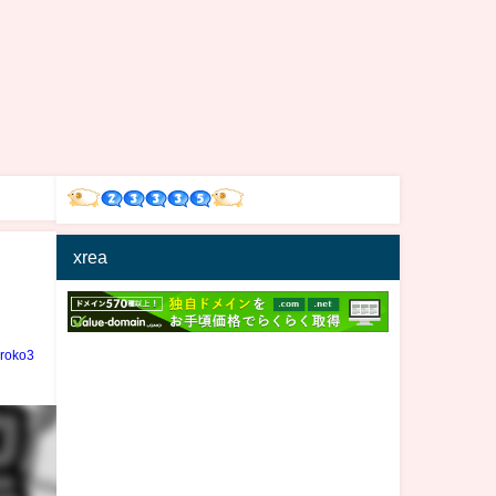
xrea
iroko3