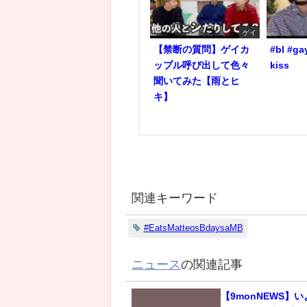
ゲイ
【禁断の質問】ゲイカ
#bl #ga
ップル呼び出して色々
kiss
聞いてみた【雨とヒ
キ】
関連キーワード
#EatsMatteosBdaysaMB
ニュース
の関連記事
【9monNEWS】