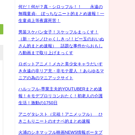
何だ！何が？真・シロッフル！！ 永遠の
無職童貞- ぼっちなニート的まとめ速報！一
生童貞上等夜露死苦！
男装スケバン女子！スケッフルまっくす！
（新・ナンノひゃくしきっ!！ビー玉のおいぬ
さん的まとめ速報） 話題な事件からおもし
ろ動画まで取り上げまっくす
ロボットアニメ！メカと美少女キャラだいす
き永遠の非リア充・非モテ星人 ！あらゆるマ
ニアの為のマニアックサイト
ハルッフル-専業主夫的YOUTUBERまとめ速
報！キモデブロリコンおたく！初老人の介護
生活！激動の1750日
アニゲタレスト（元祖！アニメッフル） ひ
きこもりニートのオナベ的まとめ速報
火浦のシネマッフル映画NEWS情報ポータブ