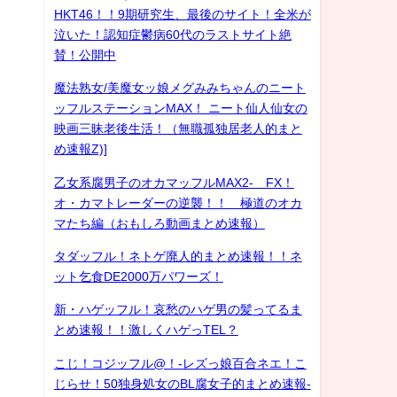
HKT46！！9期研究生、最後のサイト！全米が
泣いた！認知症鬱病60代のラストサイト絶
賛！公開中
魔法熟女/美魔女ッ娘メグみみちゃんのニート
ッフルステーションMAX！ ニート仙人仙女の
映画三昧老後生活！（無職孤独居老人的まと
め速報Z)]
乙女系腐男子のオカマッフルMAX2- FX！
オ・カマトレーダーの逆襲！！ 極道のオカ
マたち編（おもしろ動画まとめ速報）
タダッフル！ネトゲ廃人的まとめ速報！！ネ
ット乞食DE2000万パワーズ！
新・ハゲッフル！哀愁のハゲ男の髪ってるま
とめ速報！！激しくハゲっTEL？
こじ！コジッフル@！-レズっ娘百合ネエ！こ
じらせ！50独身処女のBL腐女子的まとめ速報-