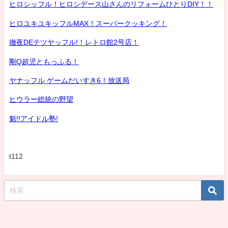
ヒロシッフル！ヒロシデース山さんのリフォームひとりDIY！！
ヒロユキユキッフルMAX！スーパークッキング！
徹夜DEテツヤッフル!！レトロ館2号店！
剛Q超児ともっふる！
ヤナッフル ゲームだいすき6！放送局
ヒウラー総統の野望
魁!!アイドル塾!
t112