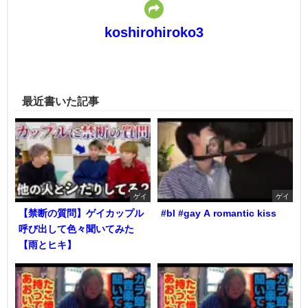
koshirohiroko3
最近書いた記事
ゲイ
ゲイ
【禁断の質問】ゲイカップル
#bl #gay A romantic kiss
呼び出して色々聞いてみた
【雨とヒキ】