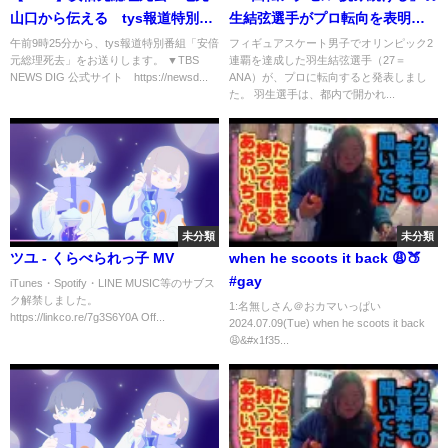
山口から伝える tys報道特別番
生結弦選手がプロ転向を表明
組（2022年7月9日）
(2022年7月19日)
午前9時25分から、tys報道特別番組「安倍
フィギュアスケート男子でオリンピック2
元総理死去」をお送りします。 ▼TBS
連覇を達成した羽生結弦選手（27＝
NEWS DIG 公式サイト https://newsd...
ANA）が、プロに転向すると発表しまし
た。 羽生選手は、都内で開かれ...
未分類
未分類
ツユ - くらべられっ子 MV
when he scoots it back 😩🍑
#gay
iTunes・Spotify・LINE MUSIC等のサブス
ク解禁しました。
1:名無しさん＠おカマいっぱい
https://linkco.re/7g3S6Y0A Off...
2024.07.09(Tue) when he scoots it back
😩&#x1f35...