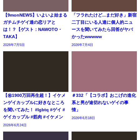
【9monNEWS】いよいよ始まる
「フラれたけど...まだ好き」新宿
ガチムチゲイ達の恋リアと
二丁目にいる人達に個人的ニュ
は！？【ゲスト：NAWOTO・
ースを聞いてみたら回答がヤバ
TAKA】
かったwwwww
2026年7月5日
2026年7月4日
【㊗️1900万回再生超！】イケメ
＃332「【コラボ】おこげの進化
ンゲイカップルに好きなところ
系と男が途切れないゲイの事
を聞いてみた！ #lgbtq #ゲイ #
情」
ゲイカップル #筋肉 #イケメン
2026年6月18日
2026年6月24日