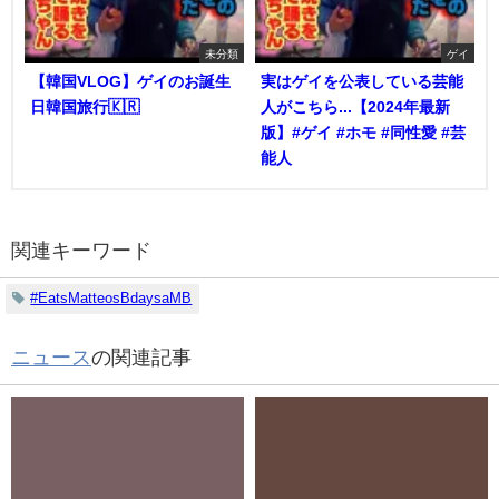
未分類
ゲイ
【韓国VLOG】ゲイのお誕生
実はゲイを公表している芸能
日韓国旅行🇰🇷
人がこちら...【2024年最新
版】#ゲイ #ホモ #同性愛 #芸
能人
関連キーワード
#EatsMatteosBdaysaMB
ニュース
の関連記事