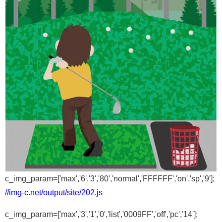
c_img_param=['max','6','3','80','normal','FFFFFF','on','sp','9'];
//img-c.net/output/site/202.js
c_img_param=['max','3','1','0','list','0009FF','off','pc','14'];