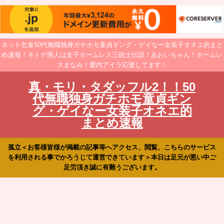
ネット乞食50代無職独身ガチホモ童貞ギング・ゲイなー女装子オネエ的まと
め速報！ネトゲ廃人は女子ホームレス三銃士伝説！あおいちゃん！ホームレ
スまなみ！愛内アイラ応援してます！
真・モリ・タダッフル2！！50
代無職独身ガチホモ童貞ギン
グ・ゲイなー女装子オネエ的
まとめ速報
孤立＜お客様皆様が掲載の記事等へアクセス、閲覧、こちらのサービス
を利用される事でかろうじて運営できています＞本日は足元が悪い中ご
足労頂き誠に有難うございます。