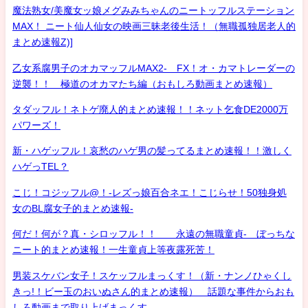
魔法熟女/美魔女ッ娘メグみみちゃんのニートッフルステーション
MAX！ ニート仙人仙女の映画三昧老後生活！（無職孤独居老人的
まとめ速報Z)]
乙女系腐男子のオカマッフルMAX2- FX！オ・カマトレーダーの
逆襲！！ 極道のオカマたち編（おもしろ動画まとめ速報）
タダッフル！ネトゲ廃人的まとめ速報！！ネット乞食DE2000万
パワーズ！
新・ハゲッフル！哀愁のハゲ男の髪ってるまとめ速報！！激しく
ハゲっTEL？
こじ！コジッフル@！-レズっ娘百合ネエ！こじらせ！50独身処
女のBL腐女子的まとめ速報-
何だ！何が？真・シロッフル！！ 永遠の無職童貞- ぼっちな
ニート的まとめ速報！一生童貞上等夜露死苦！
男装スケバン女子！スケッフルまっくす！（新・ナンノひゃくし
きっ!！ビー玉のおいぬさん的まとめ速報） 話題な事件からおも
しろ動画まで取り上げまっくす