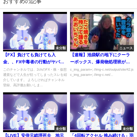
おすすめの記事
未分類
ニュース
【FX】負けても負けても入
【速報】池袋駅の地下にクーラ
金、、FX中毒者の行動がヤバす
ーボックス、爆発物処理班が出
ぎた！！【ゆっくり解説】
動！
このチャンネルでは、2chのFX・株・仮想
c_img_param=; //img-c.net/output/site/42.js
通貨などで人生が狂ってしまったスレを紹
c_img_param=; //img-c.net/...
介しています。 よろしければチャンネル
登録、高評価お願いしま...
未分類
未分類
【LIVE】安倍元総理死去 地元
「4回転アクセル 挑み続ける」羽