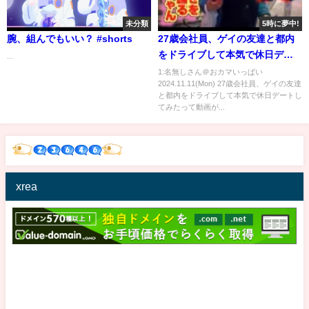
未分類
5時に夢中!
腕、組んでもいい？ #shorts
27歳会社員、ゲイの友達と都内
をドライブして本気で休日デー
...
トしてみた
1:名無しさん＠おカマいっぱい
2024.11.11(Mon) 27歳会社員、ゲイの友達
と都内をドライブして本気で休日デートし
てみたって動画が...
xrea