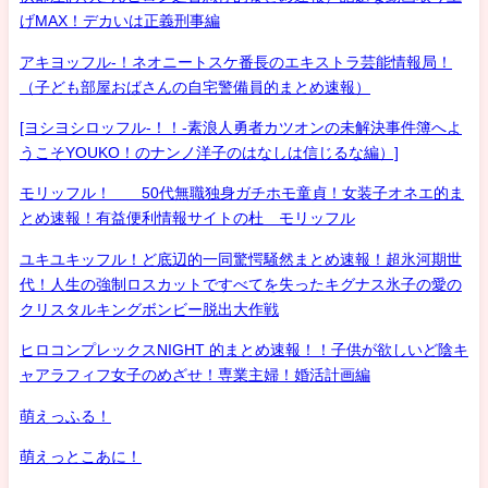
げMAX！デカいは正義刑事編
アキヨッフル-！ネオニートスケ番長のエキストラ芸能情報局！
（子ども部屋おばさんの自宅警備員的まとめ速報）
[ヨシヨシロッフル-！！-素浪人勇者カツオンの未解決事件簿へよ
うこそYOUKO！のナンノ洋子のはなしは信じるな編）]
モリッフル！ 50代無職独身ガチホモ童貞！女装子オネエ的ま
とめ速報！有益便利情報サイトの杜 モリッフル
ユキユキッフル！ど底辺的一同驚愕騒然まとめ速報！超氷河期世
代！人生の強制ロスカットですべてを失ったキグナス氷子の愛の
クリスタルキングボンビー脱出大作戦
ヒロコンプレックスNIGHT 的まとめ速報！！子供が欲しいど陰キ
ャアラフィフ女子のめざせ！専業主婦！婚活計画編
萌えっふる！
萌えっとこあに！