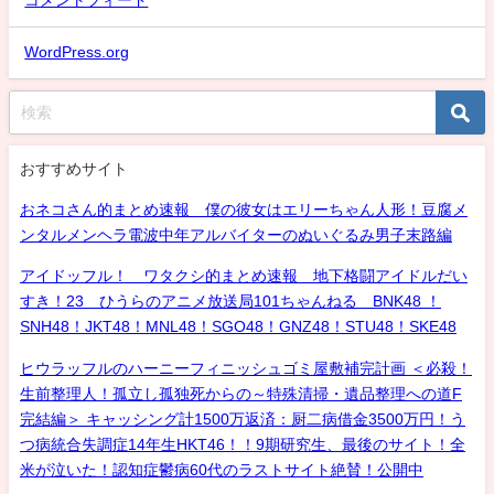
コメントフィード
WordPress.org
おすすめサイト
おネコさん的まとめ速報 僕の彼女はエリーちゃん人形！豆腐メ
ンタルメンヘラ電波中年アルバイターのぬいぐるみ男子末路編
アイドッフル！ ワタクシ的まとめ速報 地下格闘アイドルだい
すき！23 ひうらのアニメ放送局101ちゃんねる BNK48 ！
SNH48！JKT48！MNL48！SGO48！GNZ48！STU48！SKE48
ヒウラッフルのハーニーフィニッシュゴミ屋敷補完計画 ＜必殺！
生前整理人！孤立し孤独死からの～特殊清掃・遺品整理への道F
完結編＞ キャッシング計1500万返済：厨二病借金3500万円！う
つ病統合失調症14年生HKT46！！9期研究生、最後のサイト！全
米が泣いた！認知症鬱病60代のラストサイト絶賛！公開中