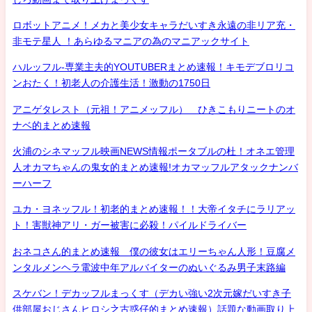
ロボットアニメ！メカと美少女キャラだいすき永遠の非リア充・
非モテ星人 ！あらゆるマニアの為のマニアックサイト
ハルッフル-専業主夫的YOUTUBERまとめ速報！キモデブロリコ
ンおたく！初老人の介護生活！激動の1750日
アニゲタレスト（元祖！アニメッフル） ひきこもりニートのオ
ナベ的まとめ速報
火浦のシネマッフル映画NEWS情報ポータブルの杜！オネエ管理
人オカマちゃんの鬼女的まとめ速報!オカマッフルアタックナンバ
ーハーフ
ユカ・ヨネッフル！初老的まとめ速報！！大帝イタチにラリアッ
ト！害獣神アリ・ガー被害に必殺！パイルドライバー
おネコさん的まとめ速報 僕の彼女はエリーちゃん人形！豆腐メ
ンタルメンヘラ電波中年アルバイターのぬいぐるみ男子末路編
スケバン！デカッフルまっくす（デカい強い2次元嫁だいすき子
供部屋おじさんヒロシ之古惑仔的まとめ速報）話題な動画取り上