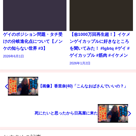
ゲイのポジション問題・タチ受
【㊗️1000万回再生超！】イケメ
けの分岐進化点について【ノン
ンゲイカップルに好きなところ
ケの知らない世界 #3】
を聞いてみた！ #lgbtq #ゲイ #
ゲイカップル #筋肉 #イケメン
2026年6月1日
2026年1月2日
【画像】香里奈(40)「こんなおばさんでいいの？」
死にたいと思ったから日高屋に来た