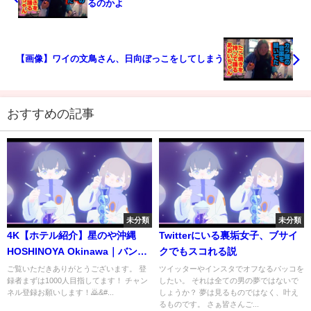
るのかよ
【画像】ワイの文鳥さん、日向ぼっこをしてしまう
おすすめの記事
未分類
未分類
4K【ホテル紹介】星のや沖縄
Twitterにいる裏垢女子、ブサイ
HOSHINOYA Okinawa｜バンタ
クでもスコれる説
カフェ 詳細レビュー｜沖縄旅
ご覧いただきありがとうございます。 登
ツイッターやインスタでオフなるパッコを
録者まずは1000人目指してます！ チャン
したい。 それは全ての男の夢ではないで
行｜リゾートホテル｜絶景カフ
ネル登録お願いします！🙇‍&#...
しょうか？ 夢は見るものではなく、叶え
ェ｜おすすめホテル
るものです。 さぁ皆さんご...