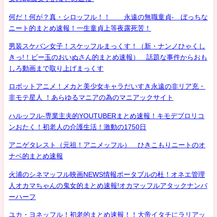
何だ！何が？真・シロッフル！！ 永遠の無職童貞- ぼっちな
ニート的まとめ速報！一生童貞上等夜露死苦！
男装スケバン女子！スケッフルまっくす！（新・ナンノひゃくし
きっ!！ビー玉のおいぬさん的まとめ速報） 話題な事件からおも
しろ動画まで取り上げまっくす
ロボットアニメ！メカと美少女キャラだいすき永遠の非リア充・
非モテ星人 ！あらゆるマニアの為のマニアックサイト
ハルッフル-専業主夫的YOUTUBERまとめ速報！キモデブロリコ
ンおたく！初老人の介護生活！激動の1750日
アニゲタレスト（元祖！アニメッフル） ひきこもりニートのオ
ナベ的まとめ速報
火浦のシネマッフル映画NEWS情報ポータブルの杜！オネエ管理
人オカマちゃんの鬼女的まとめ速報!オカマッフルアタックナンバ
ーハーフ
ユカ・ヨネッフル！初老的まとめ速報！！大帝イタチにラリアッ