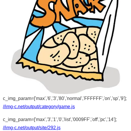
c_img_param=['max','6','3','80','normal','FFFFFF','on','sp','9'];
//img-c.net/output/category/game.js
c_img_param=['max','3','1','0','list','0009FF','off','pc','14'];
//img-c.net/output/site/292.js