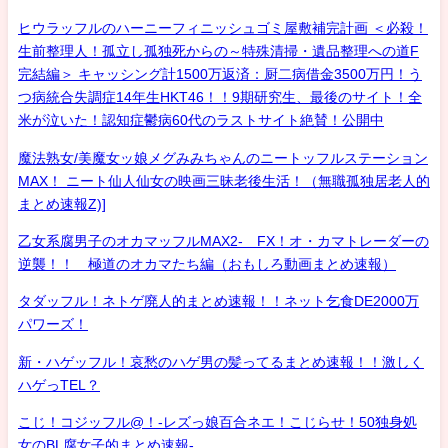
ヒウラッフルのハーニーフィニッシュゴミ屋敷補完計画 ＜必殺！
生前整理人！孤立し孤独死からの～特殊清掃・遺品整理への道F
完結編＞ キャッシング計1500万返済：厨二病借金3500万円！う
つ病統合失調症14年生HKT46！！9期研究生、最後のサイト！全
米が泣いた！認知症鬱病60代のラストサイト絶賛！公開中
魔法熟女/美魔女ッ娘メグみみちゃんのニートッフルステーション
MAX！ ニート仙人仙女の映画三昧老後生活！（無職孤独居老人的
まとめ速報Z)]
乙女系腐男子のオカマッフルMAX2- FX！オ・カマトレーダーの
逆襲！！ 極道のオカマたち編（おもしろ動画まとめ速報）
タダッフル！ネトゲ廃人的まとめ速報！！ネット乞食DE2000万
パワーズ！
新・ハゲッフル！哀愁のハゲ男の髪ってるまとめ速報！！激しく
ハゲっTEL？
こじ！コジッフル@！-レズっ娘百合ネエ！こじらせ！50独身処
女のBL腐女子的まとめ速報-