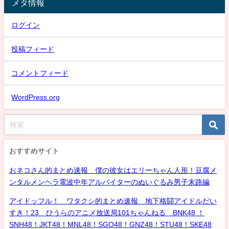
メタ情報
ログイン
投稿フィード
コメントフィード
WordPress.org
おすすめサイト
おネコさん的まとめ速報 僕の彼女はエリーちゃん人形！豆腐メ
ンタルメンヘラ電波中年アルバイターのぬいぐるみ男子末路編
アイドッフル！ ワタクシ的まとめ速報 地下格闘アイドルだい
すき！23 ひうらのアニメ放送局101ちゃんねる BNK48 ！
SNH48！JKT48！MNL48！SGO48！GNZ48！STU48！SKE48