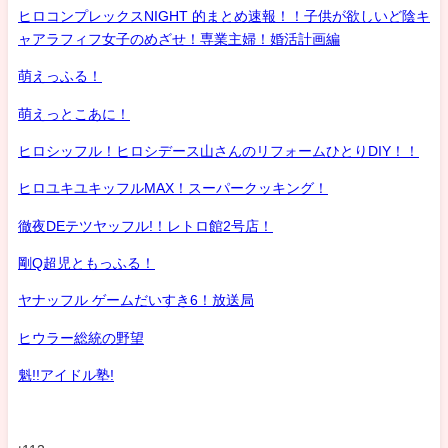
ヒロコンプレックスNIGHT 的まとめ速報！！子供が欲しいど陰キ
ャアラフィフ女子のめざせ！専業主婦！婚活計画編
萌えっふる！
萌えっとこあに！
ヒロシッフル！ヒロシデース山さんのリフォームひとりDIY！！
ヒロユキユキッフルMAX！スーパークッキング！
徹夜DEテツヤッフル!！レトロ館2号店！
剛Q超児ともっふる！
ヤナッフル ゲームだいすき6！放送局
ヒウラー総統の野望
魁!!アイドル塾!