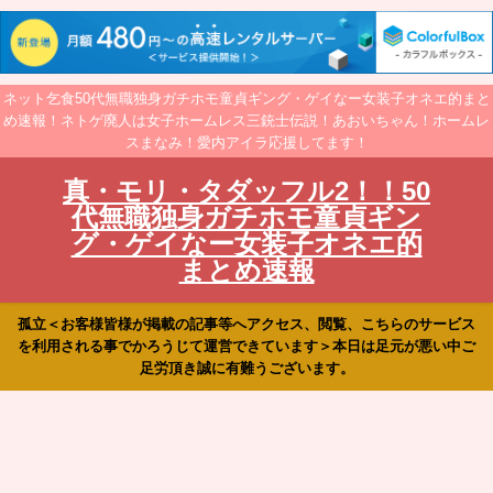
ネット乞食50代無職独身ガチホモ童貞ギング・ゲイなー女装子オネエ的まと
め速報！ネトゲ廃人は女子ホームレス三銃士伝説！あおいちゃん！ホームレ
スまなみ！愛内アイラ応援してます！
真・モリ・タダッフル2！！50
代無職独身ガチホモ童貞ギン
グ・ゲイなー女装子オネエ的
まとめ速報
孤立＜お客様皆様が掲載の記事等へアクセス、閲覧、こちらのサービス
を利用される事でかろうじて運営できています＞本日は足元が悪い中ご
足労頂き誠に有難うございます。