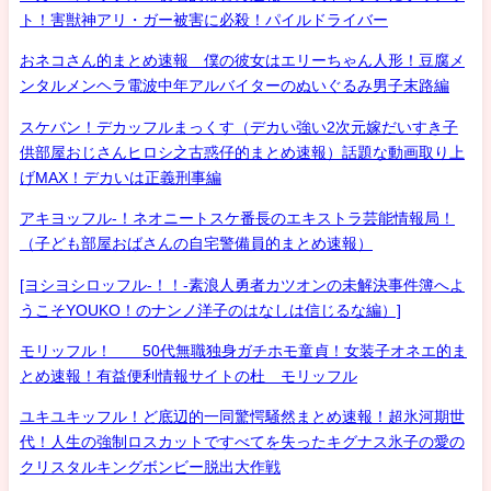
ト！害獣神アリ・ガー被害に必殺！パイルドライバー
おネコさん的まとめ速報 僕の彼女はエリーちゃん人形！豆腐メ
ンタルメンヘラ電波中年アルバイターのぬいぐるみ男子末路編
スケバン！デカッフルまっくす（デカい強い2次元嫁だいすき子
供部屋おじさんヒロシ之古惑仔的まとめ速報）話題な動画取り上
げMAX！デカいは正義刑事編
アキヨッフル-！ネオニートスケ番長のエキストラ芸能情報局！
（子ども部屋おばさんの自宅警備員的まとめ速報）
[ヨシヨシロッフル-！！-素浪人勇者カツオンの未解決事件簿へよ
うこそYOUKO！のナンノ洋子のはなしは信じるな編）]
モリッフル！ 50代無職独身ガチホモ童貞！女装子オネエ的ま
とめ速報！有益便利情報サイトの杜 モリッフル
ユキユキッフル！ど底辺的一同驚愕騒然まとめ速報！超氷河期世
代！人生の強制ロスカットですべてを失ったキグナス氷子の愛の
クリスタルキングボンビー脱出大作戦