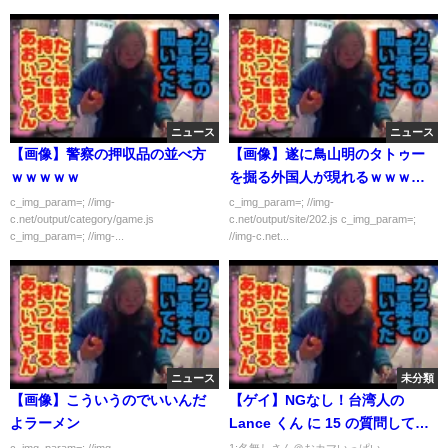
ニュース
ニュース
【画像】警察の押収品の並べ方
【画像】遂に鳥山明のタトゥー
ｗｗｗｗｗ
を掘る外国人が現れるｗｗｗｗ
ｗｗ
c_img_param=; //img-
c_img_param=; //img-
c.net/output/category/game.js
c.net/output/site/202.js c_img_param=;
c_img_param=; //img-...
//img-c.net...
ニュース
未分類
【画像】こういうのでいいんだ
【ゲイ】NGなし！台湾人の
よラーメン
Lance くん に 15 の質問してみ
た！【日本語字幕付き】