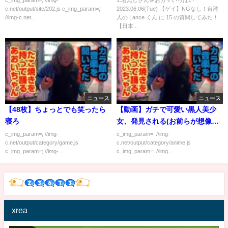
c_img_param=; //img-
1:名無しさん＠おカマいっぱい
c.net/output/site/202.js c_img_param=;
2023.06.06(Tue) 【ゲイ】NGなし！台湾
//img-c.net...
人の Lance くん に 15 の質問してみた！
【日本...
ニュース
ニュース
【48枚】ちょっとでも笑ったら
【動画】ガチで可愛い黒人美少
寝ろ
女、発見される(お前らが想像し
てるより20倍可愛い)
c_img_param=; //img-
c_img_param=; //img-
c.net/output/category/game.js
c.net/output/category/anime.js
c_img_param=; //img-...
c_img_param=; //img...
xrea