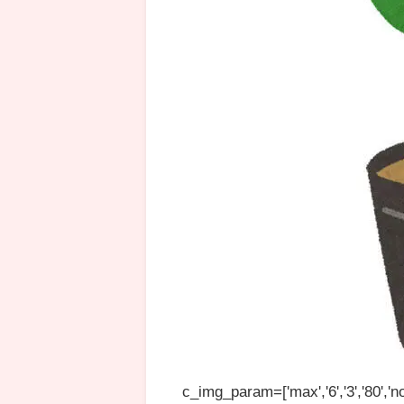
c_img_param=['max','6','3','80','no