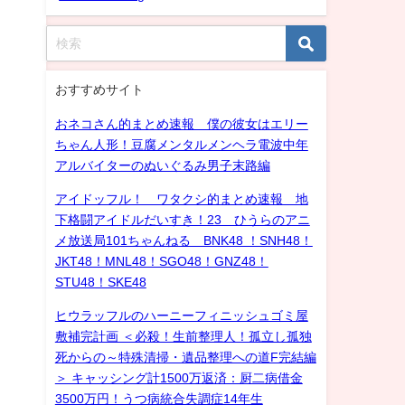
おすすめサイト
おネコさん的まとめ速報 僕の彼女はエリー
ちゃん人形！豆腐メンタルメンヘラ電波中年
アルバイターのぬいぐるみ男子末路編
アイドッフル！ ワタクシ的まとめ速報 地
下格闘アイドルだいすき！23 ひうらのアニ
メ放送局101ちゃんねる BNK48 ！SNH48！
JKT48！MNL48！SGO48！GNZ48！
STU48！SKE48
ヒウラッフルのハーニーフィニッシュゴミ屋
敷補完計画 ＜必殺！生前整理人！孤立し孤独
死からの～特殊清掃・遺品整理への道F完結編
＞ キャッシング計1500万返済：厨二病借金
3500万円！うつ病統合失調症14年生