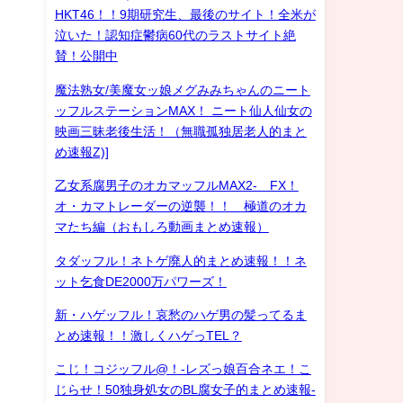
HKT46！！9期研究生、最後のサイト！全米が
泣いた！認知症鬱病60代のラストサイト絶
賛！公開中
魔法熟女/美魔女ッ娘メグみみちゃんのニート
ッフルステーションMAX！ ニート仙人仙女の
映画三昧老後生活！（無職孤独居老人的まと
め速報Z)]
乙女系腐男子のオカマッフルMAX2- FX！
オ・カマトレーダーの逆襲！！ 極道のオカ
マたち編（おもしろ動画まとめ速報）
タダッフル！ネトゲ廃人的まとめ速報！！ネ
ット乞食DE2000万パワーズ！
新・ハゲッフル！哀愁のハゲ男の髪ってるま
とめ速報！！激しくハゲっTEL？
こじ！コジッフル@！-レズっ娘百合ネエ！こ
じらせ！50独身処女のBL腐女子的まとめ速報-