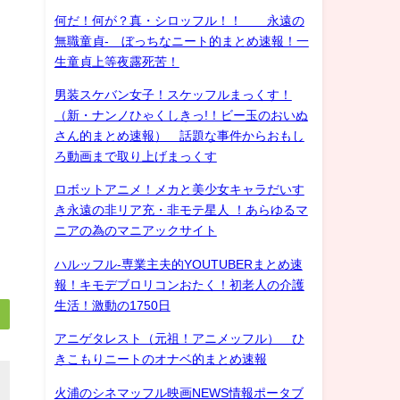
何だ！何が？真・シロッフル！！ 永遠の
無職童貞- ぼっちなニート的まとめ速報！一
生童貞上等夜露死苦！
男装スケバン女子！スケッフルまっくす！
（新・ナンノひゃくしきっ!！ビー玉のおいぬ
さん的まとめ速報） 話題な事件からおもし
ろ動画まで取り上げまっくす
ロボットアニメ！メカと美少女キャラだいす
き永遠の非リア充・非モテ星人 ！あらゆるマ
ニアの為のマニアックサイト
ハルッフル-専業主夫的YOUTUBERまとめ速
報！キモデブロリコンおたく！初老人の介護
生活！激動の1750日
アニゲタレスト（元祖！アニメッフル） ひ
きこもりニートのオナベ的まとめ速報
火浦のシネマッフル映画NEWS情報ポータブ