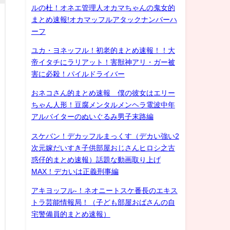
ルの杜！オネエ管理人オカマちゃんの鬼女的
まとめ速報!オカマッフルアタックナンバーハ
ーフ
ユカ・ヨネッフル！初老的まとめ速報！！大
帝イタチにラリアット！害獣神アリ・ガー被
害に必殺！パイルドライバー
おネコさん的まとめ速報 僕の彼女はエリー
ちゃん人形！豆腐メンタルメンヘラ電波中年
アルバイターのぬいぐるみ男子末路編
スケバン！デカッフルまっくす（デカい強い2
次元嫁だいすき子供部屋おじさんヒロシ之古
惑仔的まとめ速報）話題な動画取り上げ
MAX！デカいは正義刑事編
アキヨッフル-！ネオニートスケ番長のエキス
トラ芸能情報局！（子ども部屋おばさんの自
宅警備員的まとめ速報）