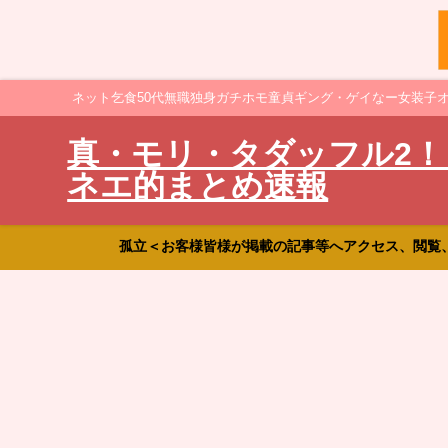
ネット乞食50代無職独身ガチホモ童貞ギング・ゲイなー女装子
真・モリ・タダッフル2！
ネエ的まとめ速報
孤立＜お客様皆様が掲載の記事等へアクセス、閲覧