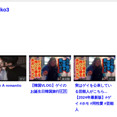
oko3
ゲイ
未分類
ゲイ
y A romantic
【韓国VLOG】ゲイの
実はゲイを公表してい
お誕生日韓国旅行🇰🇷
る芸能人がこちら...
【2024年最新版】#ゲ
イ #ホモ #同性愛 #芸能
人