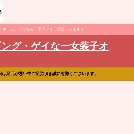
！ホームレスまなみ！愛内アイラ応援してます！
ギング・ゲイなー女装子オ
日は足元が悪い中ご足労頂き誠に有難うございます。