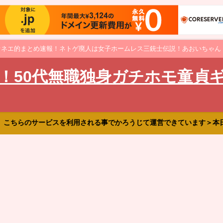
オネエ的まとめ速報！ネトゲ廃人は女子ホームレス三銃士伝説！あおいちゃん
！50代無職独身ガチホモ童貞
、こちらのサービスを利用される事でかろうじて運営できています＞本