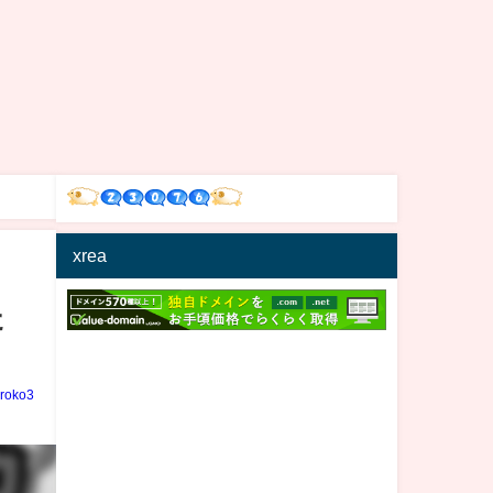
xrea
た
iroko3