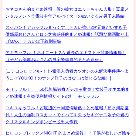
おネコさん的まとめ速報 僕の彼女はエリーちゃん人形！豆腐メ
ンタルメンヘラ電波中年アルバイターのぬいぐるみ男子末路編
スケバン！デカッフルまっくす（デカい強い2次元嫁だいすき子
供部屋おじさんヒロシ之古惑仔的まとめ速報）話題な動画取り上
げMAX！デカいは正義刑事編
アキヨッフル-！ネオニートスケ番長のエキストラ芸能情報局！
（子ども部屋おばさんの自宅警備員的まとめ速報）
[ヨシヨシロッフル-！！-素浪人勇者カツオンの未解決事件簿へよ
うこそYOUKO！のナンノ洋子のはなしは信じるな編）]
モリッフル！ 50代無職独身ガチホモ童貞！女装子オネエ的ま
とめ速報！有益便利情報サイトの杜 モリッフル
ユキユキッフル！ど底辺的一同驚愕騒然まとめ速報！超氷河期世
代！人生の強制ロスカットですべてを失ったキグナス氷子の愛の
クリスタルキングボンビー脱出大作戦
ヒロコンプレックスNIGHT 的まとめ速報！！子供が欲しいど陰キ