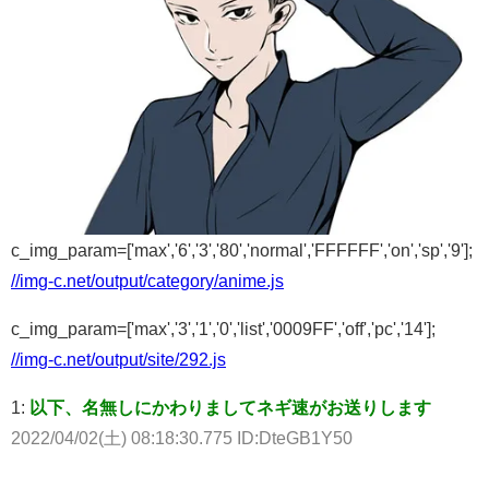
c_img_param=['max','6','3','80','normal','FFFFFF','on','sp','9'];
//img-c.net/output/category/anime.js
c_img_param=['max','3','1','0','list','0009FF','off','pc','14'];
//img-c.net/output/site/292.js
1:
以下、名無しにかわりましてネギ速がお送りします
2022/04/02(土) 08:18:30.775 ID:DteGB1Y50