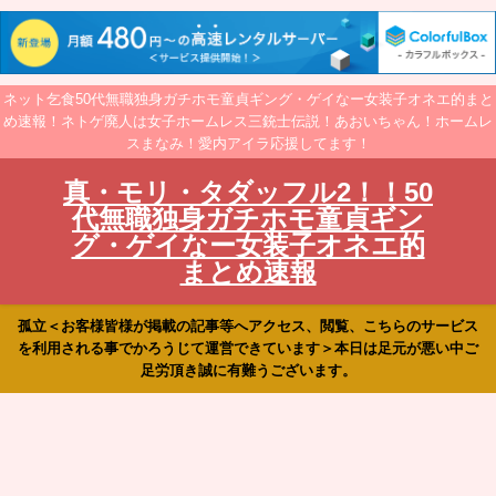
ネット乞食50代無職独身ガチホモ童貞ギング・ゲイなー女装子オネエ的まと
め速報！ネトゲ廃人は女子ホームレス三銃士伝説！あおいちゃん！ホームレ
スまなみ！愛内アイラ応援してます！
真・モリ・タダッフル2！！50
代無職独身ガチホモ童貞ギン
グ・ゲイなー女装子オネエ的
まとめ速報
孤立＜お客様皆様が掲載の記事等へアクセス、閲覧、こちらのサービス
を利用される事でかろうじて運営できています＞本日は足元が悪い中ご
足労頂き誠に有難うございます。