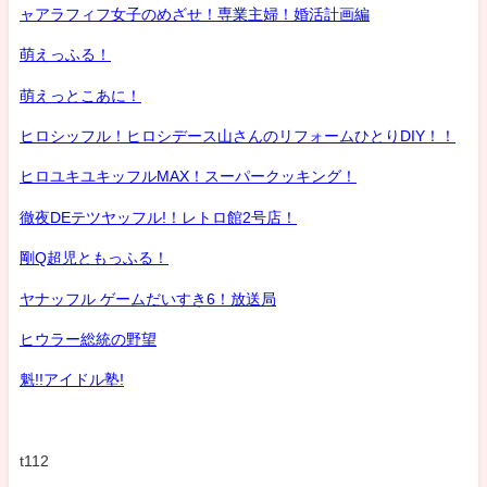
ャアラフィフ女子のめざせ！専業主婦！婚活計画編
萌えっふる！
萌えっとこあに！
ヒロシッフル！ヒロシデース山さんのリフォームひとりDIY！！
ヒロユキユキッフルMAX！スーパークッキング！
徹夜DEテツヤッフル!！レトロ館2号店！
剛Q超児ともっふる！
ヤナッフル ゲームだいすき6！放送局
ヒウラー総統の野望
魁!!アイドル塾!
t112