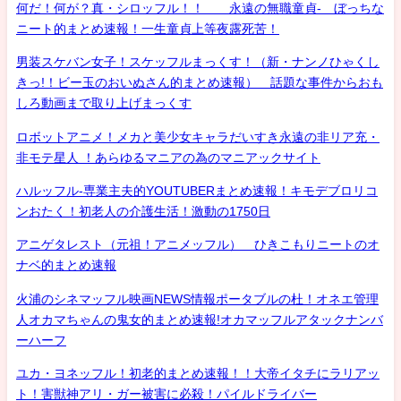
何だ！何が？真・シロッフル！！ 永遠の無職童貞- ぼっちな
ニート的まとめ速報！一生童貞上等夜露死苦！
男装スケバン女子！スケッフルまっくす！（新・ナンノひゃくし
きっ!！ビー玉のおいぬさん的まとめ速報） 話題な事件からおも
しろ動画まで取り上げまっくす
ロボットアニメ！メカと美少女キャラだいすき永遠の非リア充・
非モテ星人 ！あらゆるマニアの為のマニアックサイト
ハルッフル-専業主夫的YOUTUBERまとめ速報！キモデブロリコ
ンおたく！初老人の介護生活！激動の1750日
アニゲタレスト（元祖！アニメッフル） ひきこもりニートのオ
ナベ的まとめ速報
火浦のシネマッフル映画NEWS情報ポータブルの杜！オネエ管理
人オカマちゃんの鬼女的まとめ速報!オカマッフルアタックナンバ
ーハーフ
ユカ・ヨネッフル！初老的まとめ速報！！大帝イタチにラリアッ
ト！害獣神アリ・ガー被害に必殺！パイルドライバー