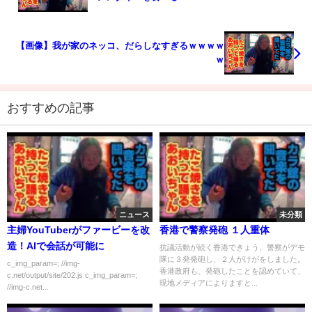
【画像】我が家のネッコ、だらしなすぎるｗｗｗｗ
ｗ
おすすめの記事
ニュース
未分類
主婦YouTuberがファービーを改
香港で警察発砲 １人重体
造！AIで会話が可能に
抗議活動が続く香港できょう、警察がデモ
隊に３発発砲し、２人がけがをしました。
c_img_param=; //img-
香港政府も、発砲したことを認めていて、
c.net/output/site/202.js c_img_param=;
現地メディアによりますと...
//img-c.net...