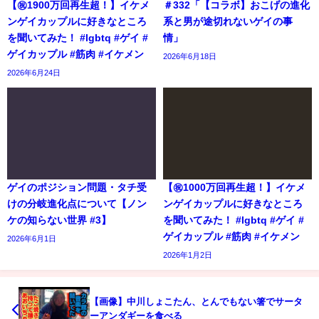
【㊗️1900万回再生超！】イケメ
＃332「【コラボ】おこげの進化
ンゲイカップルに好きなところ
系と男が途切れないゲイの事
を聞いてみた！ #lgbtq #ゲイ #
情」
ゲイカップル #筋肉 #イケメン
2026年6月18日
2026年6月24日
ゲイのポジション問題・タチ受
【㊗️1000万回再生超！】イケメ
けの分岐進化点について【ノン
ンゲイカップルに好きなところ
ケの知らない世界 #3】
を聞いてみた！ #lgbtq #ゲイ #
ゲイカップル #筋肉 #イケメン
2026年6月1日
2026年1月2日
【画像】中川しょこたん、とんでもない箸でサータ
ーアンダギーを食べる