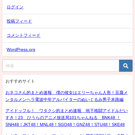
ログイン
投稿フィード
コメントフィード
WordPress.org
おすすめサイト
おネコさん的まとめ速報 僕の彼女はエリーちゃん人形！豆腐メ
ンタルメンヘラ電波中年アルバイターのぬいぐるみ男子末路編
アイドッフル！ ワタクシ的まとめ速報 地下格闘アイドルだい
すき！23 ひうらのアニメ放送局101ちゃんねる BNK48 ！
SNH48！JKT48！MNL48！SGO48！GNZ48！STU48！SKE48