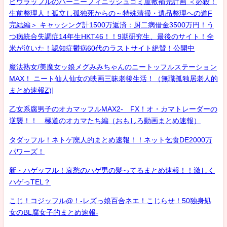
ヒウラッフルのハーニーフィニッシュゴミ屋敷補完計画 ＜必殺！
生前整理人！孤立し孤独死からの～特殊清掃・遺品整理への道F
完結編＞ キャッシング計1500万返済：厨二病借金3500万円！う
つ病統合失調症14年生HKT46！！9期研究生、最後のサイト！全
米が泣いた！認知症鬱病60代のラストサイト絶賛！公開中
魔法熟女/美魔女ッ娘メグみみちゃんのニートッフルステーション
MAX！ ニート仙人仙女の映画三昧老後生活！（無職孤独居老人的
まとめ速報Z)]
乙女系腐男子のオカマッフルMAX2- FX！オ・カマトレーダーの
逆襲！！ 極道のオカマたち編（おもしろ動画まとめ速報）
タダッフル！ネトゲ廃人的まとめ速報！！ネット乞食DE2000万
パワーズ！
新・ハゲッフル！哀愁のハゲ男の髪ってるまとめ速報！！激しく
ハゲっTEL？
こじ！コジッフル@！-レズっ娘百合ネエ！こじらせ！50独身処
女のBL腐女子的まとめ速報-