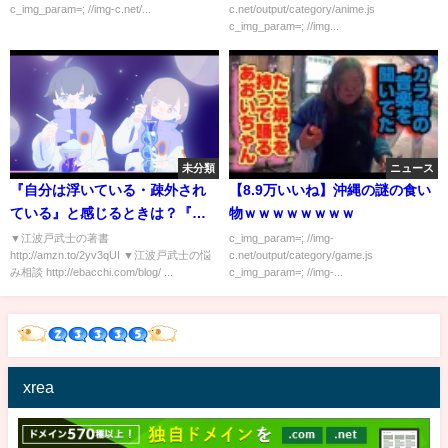
c_img_param=; //img-c.net/...
c.net/output/category/anime.js
c_img_param=; //img...
未分類
ニュース
『自分は浮いている・疎外され
【8.9万いいね】沖縄の謎の食い
ている』と感じるときは？『形
物ｗｗｗｗｗｗｗｗ
だけのつながり』を求めてはい
▼江波戸武士の著書
c_img_param=; //img-
http://amzn.to/2yv3qUI ▼江波戸武士の悩
c.net/output/category/game.js
けない！
み相談 http://ebacchi.com/blog/ ...
c_img_param=; //img-...
xrea