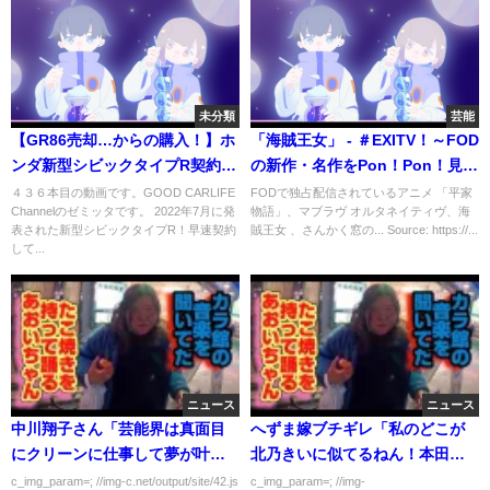
未分類
芸能
【GR86売却…からの購入！】ホ
「海賊王女」 - ＃EXITV！～FOD
ンダ新型シビックタイプR契約
の新作・名作をPon！Pon！見せ
編！超話題のスポーツカーは一
まくり！～（フジテレビ）
４３６本目の動画です。GOOD CARLIFE
FODで独占配信されているアニメ 「平家
Channelのゼミッタです。 2022年7月に発
物語」、マブラヴ オルタネイティヴ、海
体いくらで買える！？【HONDA
表された新型シビックタイプR！早速契約
賊王女 、さんかく窓の... Source: https://...
NEW CIVIC TYPE R 2023】
して...
ニュース
ニュース
中川翔子さん「芸能界は真面目
へずま嫁ブチギレ「私のどこが
にクリーンに仕事して夢が叶う
北乃きいに似てるねん！本田翼
世界！」
やろ？」
c_img_param=; //img-c.net/output/site/42.js
c_img_param=; //img-