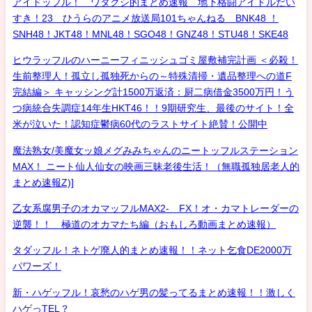
アイドッフル！ ワタクシ的まとめ速報 地下格闘アイドルだい
すき！23 ひうらのアニメ放送局101ちゃんねる BNK48 ！
SNH48！JKT48！MNL48！SGO48！GNZ48！STU48！SKE48
ヒウラッフルのハーニーフィニッシュゴミ屋敷補完計画 ＜必殺！
生前整理人！孤立し孤独死からの～特殊清掃・遺品整理への道F
完結編＞ キャッシング計1500万返済：厨二病借金3500万円！う
つ病統合失調症14年生HKT46！！9期研究生、最後のサイト！全
米が泣いた！認知症鬱病60代のラストサイト絶賛！公開中
魔法熟女/美魔女ッ娘メグみみちゃんのニートッフルステーション
MAX！ ニート仙人仙女の映画三昧老後生活！（無職孤独居老人的
まとめ速報Z)]
乙女系腐男子のオカマッフルMAX2- FX！オ・カマトレーダーの
逆襲！！ 極道のオカマたち編（おもしろ動画まとめ速報）
タダッフル！ネトゲ廃人的まとめ速報！！ネット乞食DE2000万
パワーズ！
新・ハゲッフル！哀愁のハゲ男の髪ってるまとめ速報！！激しく
ハゲっTEL？