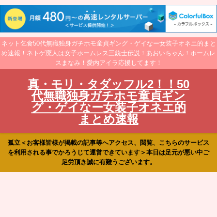
ネット乞食50代無職独身ガチホモ童貞ギング・ゲイなー女装子オネエ的まと
め速報！ネトゲ廃人は女子ホームレス三銃士伝説！あおいちゃん！ホームレ
スまなみ！愛内アイラ応援してます！
真・モリ・タダッフル2！！50
代無職独身ガチホモ童貞ギン
グ・ゲイなー女装子オネエ的
まとめ速報
孤立＜お客様皆様が掲載の記事等へアクセス、閲覧、こちらのサービス
を利用される事でかろうじて運営できています＞本日は足元が悪い中ご
足労頂き誠に有難うございます。