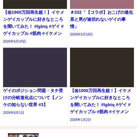
【㊗️1900万回再生超！】イケメ
＃332「【コラボ】おこげの進化
ンゲイカップルに好きなところ
系と男が途切れないゲイの事
を聞いてみた！ #lgbtq #ゲイ #
情」
ゲイカップル #筋肉 #イケメン
2026年6月18日
2026年6月24日
ゲイのポジション問題・タチ受
【㊗️1000万回再生超！】イケメ
けの分岐進化点について【ノン
ンゲイカップルに好きなところ
ケの知らない世界 #3】
を聞いてみた！ #lgbtq #ゲイ #
ゲイカップル #筋肉 #イケメン
2026年6月1日
2026年1月2日