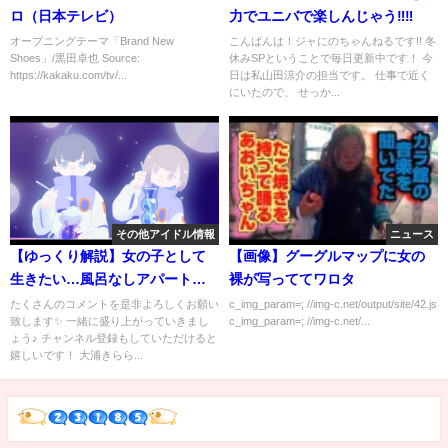
ロ（日本テレビ）
力でユニバで楽しんじゃう‼️‼️
オープニングテーマ「Brand New
こんばんは！ジャにのちゃんねるです!! 冬
Shoes」/黒田卓也 Source:
休みSPということで毎日更新中です！ 今
https://kakaku.com/tv/...
日は私山田涼介の担当です。 仕事で近く
にいたので、 せっか...
その他アイドル情報
ニュース
【ゆっくり解説】女の子として
【画像】グーグルマップに女の
生きたい…風呂なしアパートで
裸が写っててワロタ
借金生活をした苦労人『～しっ
たくさんのコメントを是非よろしくお願い
c_img_param=; //img-c.net/output/site/42.js
致します✨ 一緒に盛り上がっていきまし
c_img_param=; //img-c.net/...
くりくる生き方～』大浦きらら
ょう♪ チャンネル登録もしていただけると
さんをゆっくり解説【ザノンフ
嬉しいです！ 大浦きらら...
ィクション】