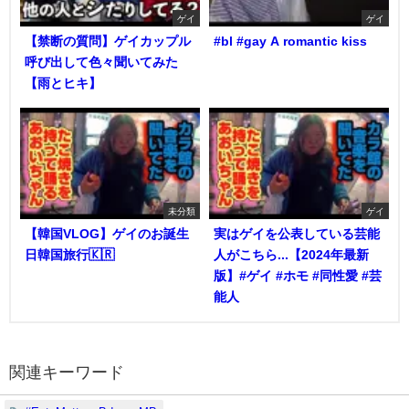
ゲイ
ゲイ
【禁断の質問】ゲイカップル
#bl #gay A romantic kiss
呼び出して色々聞いてみた
【雨とヒキ】
未分類
ゲイ
【韓国VLOG】ゲイのお誕生
実はゲイを公表している芸能
日韓国旅行🇰🇷
人がこちら...【2024年最新
版】#ゲイ #ホモ #同性愛 #芸
能人
関連キーワード