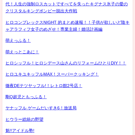
代！人生の強制ロスカットですべてを失ったキグナス氷子の愛の
クリスタルキングボンビー脱出大作戦
ヒロコンプレックスNIGHT 的まとめ速報！！子供が欲しいど陰キ
ャアラフィフ女子のめざせ！専業主婦！婚活計画編
萌えっふる！
萌えっとこあに！
ヒロシッフル！ヒロシデース山さんのリフォームひとりDIY！！
ヒロユキユキッフルMAX！スーパークッキング！
徹夜DEテツヤッフル!！レトロ館2号店！
剛Q超児ともっふる！
ヤナッフル ゲームだいすき6！放送局
ヒウラー総統の野望
魁!!アイドル塾!