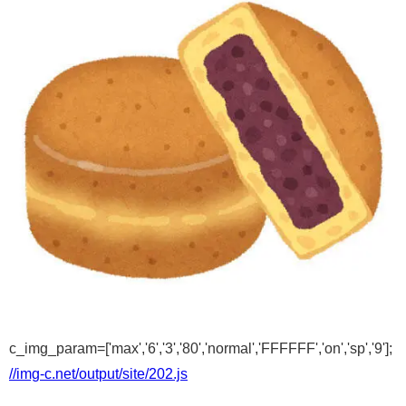
c_img_param=['max','6','3','80','normal','FFFFFF','on','sp','9'];
//img-c.net/output/site/202.js