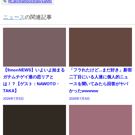
#EatsMatteosBdaysaMB
ニュース
の関連記事
【9monNEWS】いよいよ始まる
「フラれたけど...まだ好き」新宿
ガチムチゲイ達の恋リアと
二丁目にいる人達に個人的ニュ
は！？【ゲスト：NAWOTO・
ースを聞いてみたら回答がヤバ
TAKA】
かったwwwww
2026年7月5日
2026年7月4日