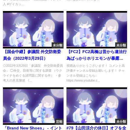
人 #ゲイカッ...
未分類
未分類
【国会中継】参議院 外交防衛委
【FC2】FC2高橋は昔から違法行
員会（2022年3月29日）
為ばっかりホリエモンが暴露し
ます！ガーシーと仲がいい理由
◎2022年3月29日「参議院 外交防衛委員
視聴ありがとうございます！ コメント高
会」 ◯外交、防衛等に関する調査 （ウク
評価チャンネル登録お願いします！ チャ
を、ひろゆきと語る！（堀江貴
ライナをめぐる諸問題に関する件） ・参
ンネル登録はこちら↓
文、西村博之、東谷義和、街録
考人の意見陳述 《...
https://www.youtube.c...
Ch、切り抜き）
芸能
未分類
「Brand New Shoes」 - イント
#79【山田涼介の休日】オフを全