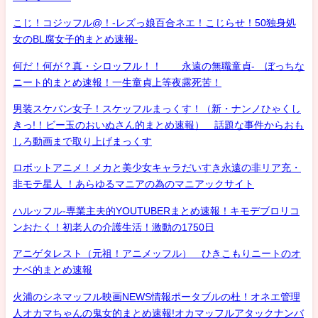
こじ！コジッフル@！-レズっ娘百合ネエ！こじらせ！50独身処
女のBL腐女子的まとめ速報-
何だ！何が？真・シロッフル！！ 永遠の無職童貞- ぼっちな
ニート的まとめ速報！一生童貞上等夜露死苦！
男装スケバン女子！スケッフルまっくす！（新・ナンノひゃくし
きっ!！ビー玉のおいぬさん的まとめ速報） 話題な事件からおも
しろ動画まで取り上げまっくす
ロボットアニメ！メカと美少女キャラだいすき永遠の非リア充・
非モテ星人 ！あらゆるマニアの為のマニアックサイト
ハルッフル-専業主夫的YOUTUBERまとめ速報！キモデブロリコ
ンおたく！初老人の介護生活！激動の1750日
アニゲタレスト（元祖！アニメッフル） ひきこもりニートのオ
ナベ的まとめ速報
火浦のシネマッフル映画NEWS情報ポータブルの杜！オネエ管理
人オカマちゃんの鬼女的まとめ速報!オカマッフルアタックナンバ