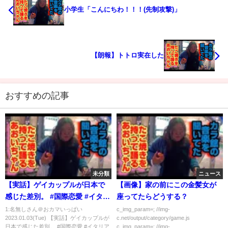
小学生「こんにちわ！！！(先制攻撃)」
【朗報】トトロ実在した
おすすめの記事
未分類
ニュース
【実話】ゲイカップルが日本で
【画像】家の前にこの金髪女が
感じた差別。 #国際恋愛 #イタリ
座ってたらどうする？
ア人 #ゲイカップル #ゲイ
1:名無しさん＠おカマいっぱい
c_img_param=; //img-
2023.01.03(Tue) 【実話】ゲイカップルが
c.net/output/category/game.js
#LGBT
日本で感じた差別。 #国際恋愛 #イタリア
c_img_param=; //img-...