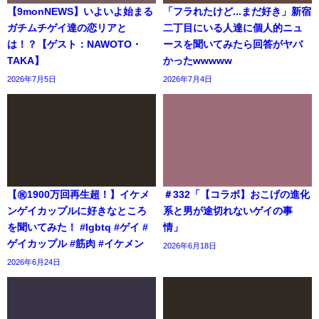
【9monNEWS】いよいよ始まる
「フラれたけど...まだ好き」新宿
ガチムチゲイ達の恋リアと
二丁目にいる人達に個人的ニュ
は！？【ゲスト：NAWOTO・
ースを聞いてみたら回答がヤバ
TAKA】
かったwwwww
2026年7月5日
2026年7月4日
【㊗️1900万回再生超！】イケメ
＃332「【コラボ】おこげの進化
ンゲイカップルに好きなところ
系と男が途切れないゲイの事
を聞いてみた！ #lgbtq #ゲイ #
情」
ゲイカップル #筋肉 #イケメン
2026年6月18日
2026年6月24日