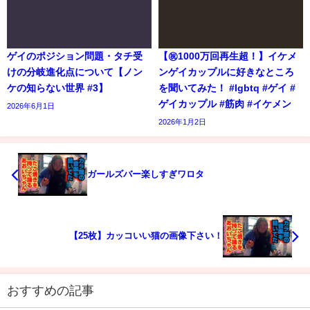
ゲイのポジション問題・タチ受
【㊗️1000万回再生超！】イケメ
けの分岐進化点について【ノン
ンゲイカップルに好きなところ
ケの知らない世界 #3】
を聞いてみた！ #lgbtq #ゲイ #
ゲイカップル #筋肉 #イケメン
2026年6月1日
2026年1月2日
ガールズバー楽しすぎワロタ
【25枚】カッコいい猫の画像下さい！
おすすめの記事