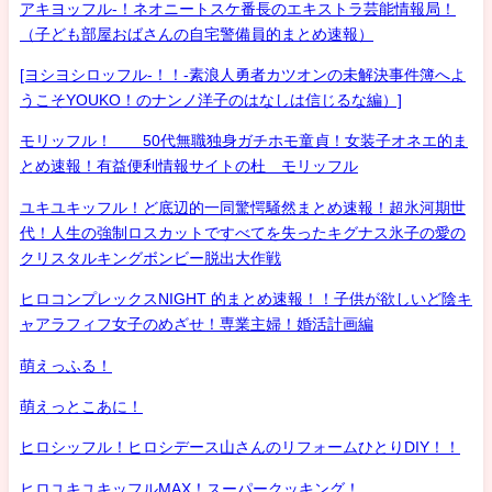
アキヨッフル-！ネオニートスケ番長のエキストラ芸能情報局！
（子ども部屋おばさんの自宅警備員的まとめ速報）
[ヨシヨシロッフル-！！-素浪人勇者カツオンの未解決事件簿へよ
うこそYOUKO！のナンノ洋子のはなしは信じるな編）]
モリッフル！ 50代無職独身ガチホモ童貞！女装子オネエ的ま
とめ速報！有益便利情報サイトの杜 モリッフル
ユキユキッフル！ど底辺的一同驚愕騒然まとめ速報！超氷河期世
代！人生の強制ロスカットですべてを失ったキグナス氷子の愛の
クリスタルキングボンビー脱出大作戦
ヒロコンプレックスNIGHT 的まとめ速報！！子供が欲しいど陰キ
ャアラフィフ女子のめざせ！専業主婦！婚活計画編
萌えっふる！
萌えっとこあに！
ヒロシッフル！ヒロシデース山さんのリフォームひとりDIY！！
ヒロユキユキッフルMAX！スーパークッキング！