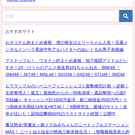
おすすめサイト
おネコさん的まとめ速報 僕の彼女はエリーちゃん人形！豆腐メ
ンタルメンヘラ電波中年アルバイターのぬいぐるみ男子末路編
アイドッフル！ ワタクシ的まとめ速報 地下格闘アイドルだい
すき！23 ひうらのアニメ放送局101ちゃんねる BNK48 ！
SNH48！JKT48！MNL48！SGO48！GNZ48！STU48！SKE48
ヒウラッフルのハーニーフィニッシュゴミ屋敷補完計画 ＜必殺！
生前整理人！孤立し孤独死からの～特殊清掃・遺品整理への道F
完結編＞ キャッシング計1500万返済：厨二病借金3500万円！う
つ病統合失調症14年生HKT46！！9期研究生、最後のサイト！全
米が泣いた！認知症鬱病60代のラストサイト絶賛！公開中
魔法熟女/美魔女ッ娘メグみみちゃんのニートッフルステーション
MAX！ ニート仙人仙女の映画三昧老後生活！（無職孤独居老人的