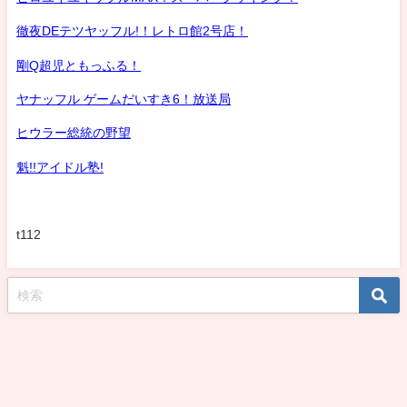
徹夜DEテツヤッフル!！レトロ館2号店！
剛Q超児ともっふる！
ヤナッフル ゲームだいすき6！放送局
ヒウラー総統の野望
魁!!アイドル塾!
t112