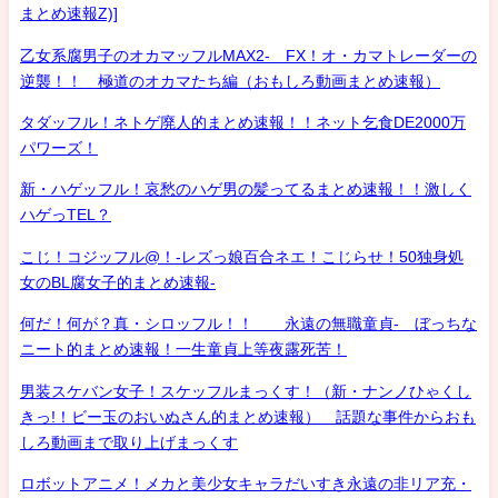
まとめ速報Z)]
乙女系腐男子のオカマッフルMAX2- FX！オ・カマトレーダーの
逆襲！！ 極道のオカマたち編（おもしろ動画まとめ速報）
タダッフル！ネトゲ廃人的まとめ速報！！ネット乞食DE2000万
パワーズ！
新・ハゲッフル！哀愁のハゲ男の髪ってるまとめ速報！！激しく
ハゲっTEL？
こじ！コジッフル@！-レズっ娘百合ネエ！こじらせ！50独身処
女のBL腐女子的まとめ速報-
何だ！何が？真・シロッフル！！ 永遠の無職童貞- ぼっちな
ニート的まとめ速報！一生童貞上等夜露死苦！
男装スケバン女子！スケッフルまっくす！（新・ナンノひゃくし
きっ!！ビー玉のおいぬさん的まとめ速報） 話題な事件からおも
しろ動画まで取り上げまっくす
ロボットアニメ！メカと美少女キャラだいすき永遠の非リア充・