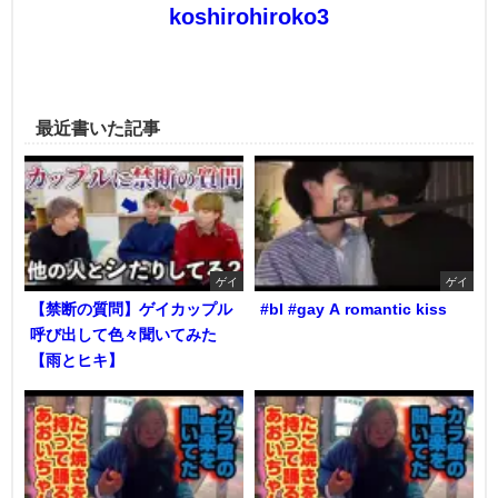
koshirohiroko3
最近書いた記事
ゲイ
ゲイ
【禁断の質問】ゲイカップル
#bl #gay A romantic kiss
呼び出して色々聞いてみた
【雨とヒキ】