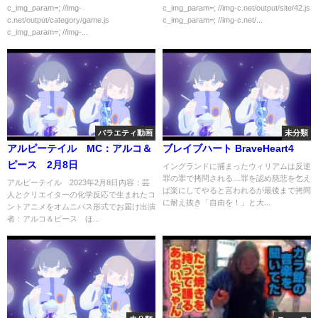
てしまう…
c_img_param=; //img-
c_img_param=; //img-c.net/output/site/42.js
c.net/output/category/game.js
c_img_param=; //img-c.net/...
c_img_param=; //img-...
バラエティ動画
未分類
アルピーテイル MC：アルコ＆
ブレイブハート BraveHeart4
ピース 2月8日
イングランドに捕まったウィリアムは反逆
罪の罪で拷問される…罪を認め慈悲を乞え
アルピーテイル 2023年2月8日内容：芸
ば楽にしてやると言われるが最後まで拷問
人とクリエイターの化学反応で生まれたコ
に耐え抜き「自由を！」と大...
ントアニメをオムニバス形式でお届け出演
者：アルコ＆ピース ほ...