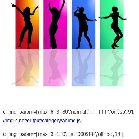
c_img_param=['max','6','3','80','normal','FFFFFF','on','sp','9'];
//img-c.net/output/category/anime.js
c_img_param=['max','3','1','0','list','0009FF','off','pc','14'];