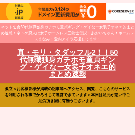
ネット乞食50代無職独身ガチホモ童貞ギング・ゲイなー女装子オネエ的まと
め速報！ネトゲ廃人は女子ホームレス三銃士伝説！あおいちゃん！ホームレ
スまなみ！愛内アイラ応援してます！
真・モリ・タダッフル2！！50
代無職独身ガチホモ童貞ギン
グ・ゲイなー女装子オネエ的
まとめ速報
孤立＜お客様皆様が掲載の記事等へアクセス、閲覧、こちらのサービス
を利用される事でかろうじて運営できています＞本日は足元が悪い中ご
足労頂き誠に有難うございます。