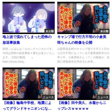
未分類
未分類
地上波で流れてしまった恐怖の
キャンプ場で行方不明の小倉美
放送事故集
咲ちゃんの映像を公開
皆様こんばんは！ものこチャンネルです。
山梨県道志村のキャンプ場で９月２１日か
今回は恐怖の放送事故４選をお送りいたし
ら行方不明になっている千葉県成田市の小
ます。 次回の動画 →
学１年、小倉美咲さん（７）の家族が、全
https://youtu.be/g...
国に情報提供を求めるため美...
ニュース
ニュース
【画像】輪島中学校、地震によ
【画像】田中美久、水着からニ
ってグランドキャニオンになっ
ップレスｗｗｗｗｗ