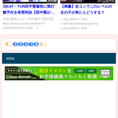
未分類
ニュース
元KAT－TUN田中聖被告に執行
【画像】合コンでこのレベルの
猶予付き有罪判決【田中聖が逮
女の子が来たらどうする？
捕】あの時に違和感があったん
今回の事件について田中家ch【田中聖】
c_img_param=; //img-
https://www.youtube.com/watch?
c.net/output/category/game.js
だよね…元KAT TUNの田中聖が
v=KeEHEZ6VIF8 元KAT－T...
c_img_param=; //img-...
覚せい剤で逮捕された話の裏話
がヤバイと話題に【切り抜き
薬物 大麻 Z李】
xrea