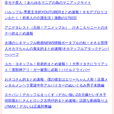
非モテ星人 ！あらゆるマニアの為のマニアックサイト
ハルッフル-専業主夫的YOUTUBERまとめ速報！キモデブロリコ
ンおたく！初老人の介護生活！激動の1750日
アニゲタレスト（元祖！アニメッフル） ひきこもりニートのオ
ナベ的まとめ速報
火浦のシネマッフル映画NEWS情報ポータブルの杜！オネエ管理
人オカマちゃんの鬼女的まとめ速報!オカマッフルアタックナンバ
ーハーフ
ユカ・ヨネッフル！初老的まとめ速報！！大帝イタチにラリアッ
ト！害獣神アリ・ガー被害に必殺！パイルドライバー
おネコさん的まとめ速報 僕の彼女はエリーちゃん人形！豆腐メ
ンタルメンヘラ電波中年アルバイターのぬいぐるみ男子末路編
スケバン！デカッフルまっくす（デカい強い2次元嫁だいすき子
供部屋おじさんヒロシ之古惑仔的まとめ速報）話題な動画取り上
げMAX！デカいは正義刑事編