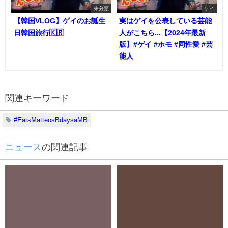
未分類
ゲイ
【韓国VLOG】ゲイのお誕生
実はゲイを公表している芸能
日韓国旅行🇰🇷
人がこちら...【2024年最新
版】#ゲイ #ホモ #同性愛 #芸
能人
関連キーワード
#EatsMatteosBdaysaMB
ニュース
の関連記事