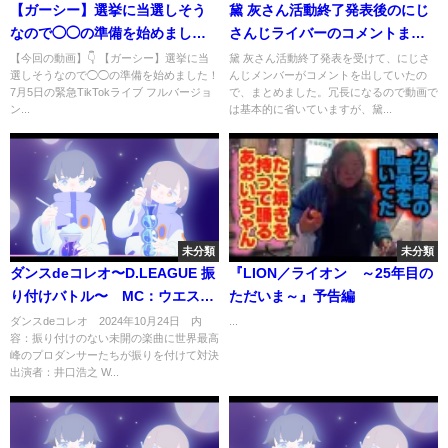
【ガーシー】選挙に当選しそう
黛 灰さん活動終了発表後のにじ
なので◯◯の準備を始めまし
さんじライバーのコメントまと
た！7月5日の緊急TikTokライブ
め
【今回の動画】👇 【ガーシー】選挙に当
黛 灰さん活動終了発表を受けて、にじさ
選しそうなので◯◯の準備を始めました！
んじメンバーがコメントを出していたの
フルバージョン【切り抜き/ガー
7月5日の緊急TikTokライブ フルバージョ
で、まとめました。冗長になるので動画で
シーch/暴露】
ン...
は基本的に省いていますが、黛...
未分類
未分類
ダンスdeコレオ〜D.LEAGUE 振
『LION／ライオン ～25年目の
り付けバトル〜 MC：ウエスト
ただいま～』予告編
ランド井口 10月24日
ダンスdeコレオ 2024年10月24日 内
...
容：振り付けのない未開の楽曲に世界最高
峰のプロダンサーたちが振りを付けて対決
出演者：井口浩之 W...