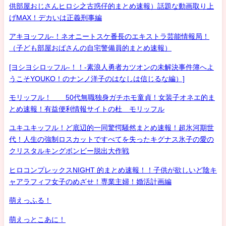
供部屋おじさんヒロシ之古惑仔的まとめ速報）話題な動画取り上
げMAX！デカいは正義刑事編
アキヨッフル-！ネオニートスケ番長のエキストラ芸能情報局！
（子ども部屋おばさんの自宅警備員的まとめ速報）
[ヨシヨシロッフル-！！-素浪人勇者カツオンの未解決事件簿へよ
うこそYOUKO！のナンノ洋子のはなしは信じるな編）]
モリッフル！ 50代無職独身ガチホモ童貞！女装子オネエ的ま
とめ速報！有益便利情報サイトの杜 モリッフル
ユキユキッフル！ど底辺的一同驚愕騒然まとめ速報！超氷河期世
代！人生の強制ロスカットですべてを失ったキグナス氷子の愛の
クリスタルキングボンビー脱出大作戦
ヒロコンプレックスNIGHT 的まとめ速報！！子供が欲しいど陰キ
ャアラフィフ女子のめざせ！専業主婦！婚活計画編
萌えっふる！
萌えっとこあに！