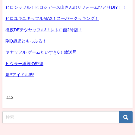
ヒロシッフル！ヒロシデース山さんのリフォームひとりDIY！！
ヒロユキユキッフルMAX！スーパークッキング！
徹夜DEテツヤッフル!！レトロ館2号店！
剛Q超児ともっふる！
ヤナッフル ゲームだいすき6！放送局
ヒウラー総統の野望
魁!!アイドル塾!
t112