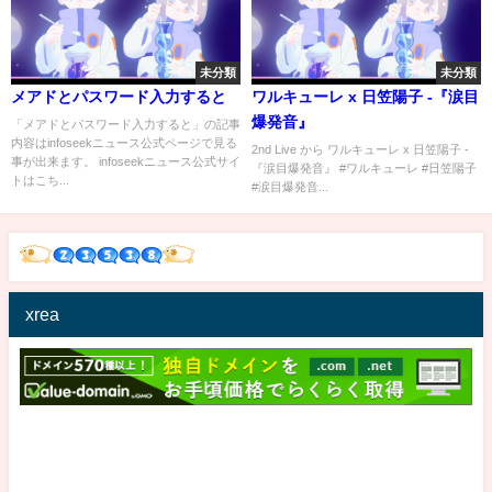
未分類
未分類
メアドとパスワード入力すると
ワルキューレ x 日笠陽子 -『涙目
爆発音』
「メアドとパスワード入力すると」の記事
内容はinfoseekニュース公式ページで見る
2nd Live から ワルキューレ x 日笠陽子 -
事が出来ます。 infoseekニュース公式サイ
『涙目爆発音』 #ワルキューレ #日笠陽子
トはこち...
#涙目爆発音...
xrea