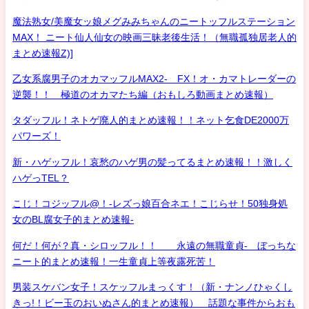
魔法熟女/美魔女ッ娘メグみみちゃんのニートッフルステーション
MAX！ ニート仙人仙女の映画三昧老後生活！（無職孤独居老人的
まとめ速報Z)]
乙女系腐男子のオカマッフルMAX2- FX！オ・カマトレーダーの
逆襲！！ 極道のオカマたち編（おもしろ動画まとめ速報）
タダッフル！ネトゲ廃人的まとめ速報！！ネット乞食DE2000万
パワーズ！
新・ハゲッフル！哀愁のハゲ男の髪ってるまとめ速報！！激しく
ハゲっTEL？
こじ！コジッフル@！-レズっ娘百合ネエ！こじらせ！50独身処
女のBL腐女子的まとめ速報-
何だ！何が？真・シロッフル！！ 永遠の無職童貞- ぼっちな
ニート的まとめ速報！一生童貞上等夜露死苦！
男装スケバン女子！スケッフルまっくす！（新・ナンノひゃくし
きっ!！ビー玉のおいぬさん的まとめ速報） 話題な事件からおも