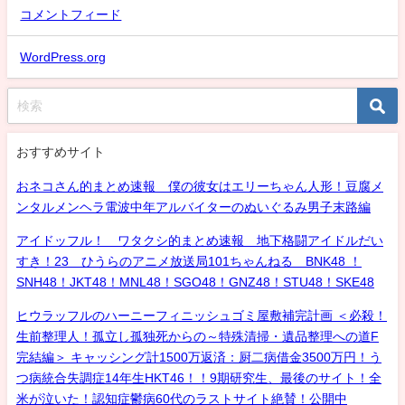
コメントフィード
WordPress.org
おすすめサイト
おネコさん的まとめ速報 僕の彼女はエリーちゃん人形！豆腐メ
ンタルメンヘラ電波中年アルバイターのぬいぐるみ男子末路編
アイドッフル！ ワタクシ的まとめ速報 地下格闘アイドルだい
すき！23 ひうらのアニメ放送局101ちゃんねる BNK48 ！
SNH48！JKT48！MNL48！SGO48！GNZ48！STU48！SKE48
ヒウラッフルのハーニーフィニッシュゴミ屋敷補完計画 ＜必殺！
生前整理人！孤立し孤独死からの～特殊清掃・遺品整理への道F
完結編＞ キャッシング計1500万返済：厨二病借金3500万円！う
つ病統合失調症14年生HKT46！！9期研究生、最後のサイト！全
米が泣いた！認知症鬱病60代のラストサイト絶賛！公開中