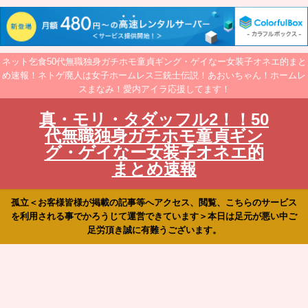
ネット乞食50代無職独身ガチホモ童貞ギング・ゲイなー女装子オネエ的まと
め速報！ネトゲ廃人は女子ホームレス三銃士伝説！あおいちゃん！ホームレ
スまなみ！愛内アイラ応援してます！
真・モリ・タダッフル2！！50
代無職独身ガチホモ童貞ギン
グ・ゲイなー女装子オネエ的
まとめ速報
孤立＜お客様皆様が掲載の記事等へアクセス、閲覧、こちらのサービス
を利用される事でかろうじて運営できています＞本日は足元が悪い中ご
足労頂き誠に有難うございます。