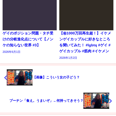
ゲイのポジション問題・タチ受
【㊗️1000万回再生超！】イケメ
けの分岐進化点について【ノン
ンゲイカップルに好きなところ
ケの知らない世界 #3】
を聞いてみた！ #lgbtq #ゲイ #
ゲイカップル #筋肉 #イケメン
2026年6月1日
2026年1月2日
【画像】こういう女の子どう？
プーチン「食え。うまいぞ」←何持ってきそう？