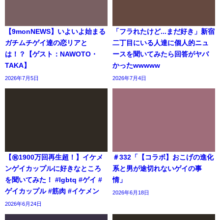
【9monNEWS】いよいよ始まる
「フラれたけど...まだ好き」新宿
ガチムチゲイ達の恋リアと
二丁目にいる人達に個人的ニュ
は！？【ゲスト：NAWOTO・
ースを聞いてみたら回答がヤバ
TAKA】
かったwwwww
2026年7月5日
2026年7月4日
【㊗️1900万回再生超！】イケメ
＃332「【コラボ】おこげの進化
ンゲイカップルに好きなところ
系と男が途切れないゲイの事
を聞いてみた！ #lgbtq #ゲイ #
情」
ゲイカップル #筋肉 #イケメン
2026年6月18日
2026年6月24日