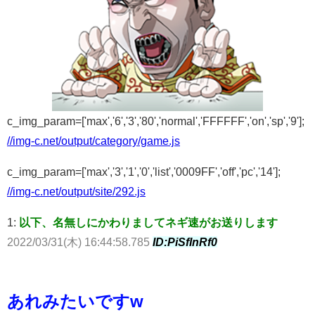
c_img_param=['max','6','3','80','normal','FFFFFF','on','sp','9'];
//img-c.net/output/category/game.js
c_img_param=['max','3','1','0','list','0009FF','off','pc','14'];
//img-c.net/output/site/292.js
1:
以下、名無しにかわりましてネギ速がお送りします
2022/03/31(木) 16:44:58.785
ID:PiSfInRf0
あれみたいですw