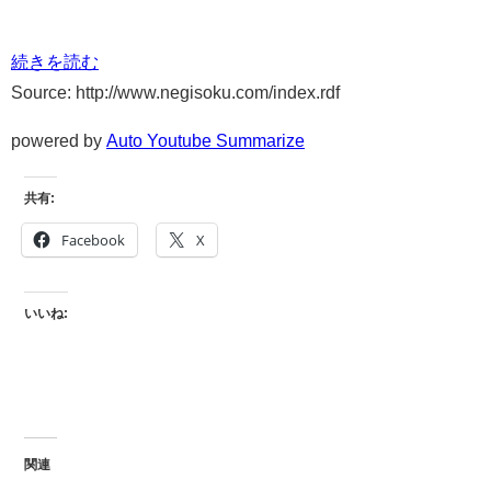
続きを読む
Source: http://www.negisoku.com/index.rdf
powered by
Auto Youtube Summarize
共有:
Facebook
X
いいね:
関連