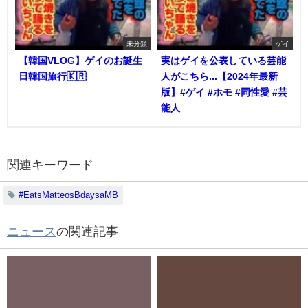
未分類
ゲイ
【韓国VLOG】ゲイのお誕生
実はゲイを公表している芸能
日韓国旅行🇰🇷
人がこちら...【2024年最新
版】#ゲイ #ホモ #同性愛 #芸
能人
関連キーワード
#EatsMatteosBdaysaMB
ニュース
の関連記事