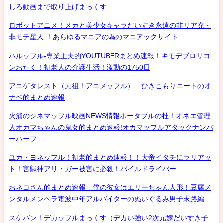
しろ動画まで取り上げまっくす
ロボットアニメ！メカと美少女キャラだいすき永遠の非リア充・
非モテ星人 ！あらゆるマニアの為のマニアックサイト
ハルッフル-専業主夫的YOUTUBERまとめ速報！キモデブロリコ
ンおたく！初老人の介護生活！激動の1750日
アニゲタレスト（元祖！アニメッフル） ひきこもりニートのオ
ナベ的まとめ速報
火浦のシネマッフル映画NEWS情報ポータブルの杜！オネエ管理
人オカマちゃんの鬼女的まとめ速報!オカマッフルアタックナンバ
ーハーフ
ユカ・ヨネッフル！初老的まとめ速報！！大帝イタチにラリアッ
ト！害獣神アリ・ガー被害に必殺！パイルドライバー
おネコさん的まとめ速報 僕の彼女はエリーちゃん人形！豆腐メ
ンタルメンヘラ電波中年アルバイターのぬいぐるみ男子末路編
スケバン！デカッフルまっくす（デカい強い2次元嫁だいすき子