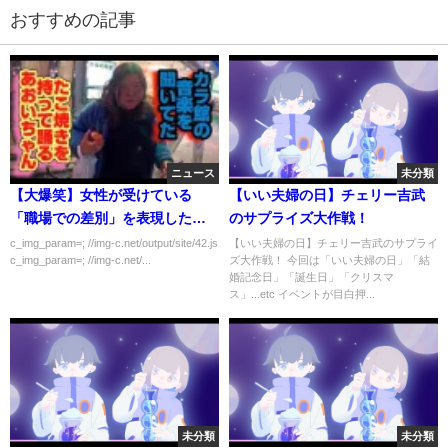
おすすめの記事
ニュース
未分類
【大爆笑】女性が受けている
【いい夫婦の日】チェリー吉武
「職場での差別」を表現した映
のサプライズ大作戦！
像ｗｗｗｗｗ
c_img_param=; //img-c.net/output/site/42.js
【いい夫婦の日】チェリー吉武のサプライ
c_img_param=; //img-c.net/...
ズ大作戦！ 今回は「いい夫婦の日」「結
婚記念日」「誕生日」「クリスマ
ス」...etc イベントが目白押...
未分類
未分類