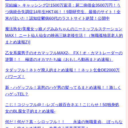
完結編＞ キャッシング計1500万返済：厨二病借金3500万円！う
つ病統合失調症14年生HKT46！！9期研究生、最後のサイト！全
米が泣いた！認知症鬱病60代のラストサイト絶賛！公開中
魔法熟女/美魔女ッ娘メグみみちゃんのニートッフルステーション
MAX！ ニート仙人仙女の映画三昧老後生活！（無職孤独居老人的
まとめ速報Z)]
乙女系腐男子のオカマッフルMAX2- FX！オ・カマトレーダーの
逆襲！！ 極道のオカマたち編（おもしろ動画まとめ速報）
タダッフル！ネトゲ廃人的まとめ速報！！ネット乞食DE2000万
パワーズ！
新・ハゲッフル！哀愁のハゲ男の髪ってるまとめ速報！！激しく
ハゲっTEL？
こじ！コジッフル@！-レズっ娘百合ネエ！こじらせ！50独身処
女のBL腐女子的まとめ速報-
何だ！何が？真・シロッフル！！ 永遠の無職童貞- ぼっちな