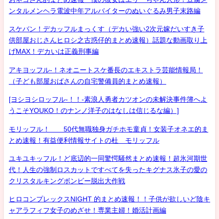
ンタルメンヘラ電波中年アルバイターのぬいぐるみ男子末路編
スケバン！デカッフルまっくす（デカい強い2次元嫁だいすき子
供部屋おじさんヒロシ之古惑仔的まとめ速報）話題な動画取り上
げMAX！デカいは正義刑事編
アキヨッフル-！ネオニートスケ番長のエキストラ芸能情報局！
（子ども部屋おばさんの自宅警備員的まとめ速報）
[ヨシヨシロッフル-！！-素浪人勇者カツオンの未解決事件簿へよ
うこそYOUKO！のナンノ洋子のはなしは信じるな編）]
モリッフル！ 50代無職独身ガチホモ童貞！女装子オネエ的ま
とめ速報！有益便利情報サイトの杜 モリッフル
ユキユキッフル！ど底辺的一同驚愕騒然まとめ速報！超氷河期世
代！人生の強制ロスカットですべてを失ったキグナス氷子の愛の
クリスタルキングボンビー脱出大作戦
ヒロコンプレックスNIGHT 的まとめ速報！！子供が欲しいど陰キ
ャアラフィフ女子のめざせ！専業主婦！婚活計画編