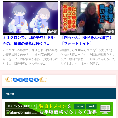
未分類
未分類
オミクロンで、日経平均とドル
【岡ちゃん】NHKをぶっ壊す！
円の、最悪の暴落は続く？
【フォートナイト】
【12/3がヤバい理由】雇用統計
オミクロンの影響で、株価とドル円の最悪
結構前からNHKから国民を守る党が好き
の暴落は続くのか？ 「株とFXの稼ぎ
だった大陸ムーです。今回は無編集とかい
と債務上限問題とトルコリラ暴
方」を、プロの投資家が解説 投資初心者
うクソ動画ですね。一回やってみたかった
落【株とFXの初心者】
向けに、日経平均とドル円のチ...
んですよ。本当は本社を建て...
xrea