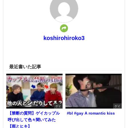
koshirohiroko3
最近書いた記事
ゲイ
ゲイ
【禁断の質問】ゲイカップル
#bl #gay A romantic kiss
呼び出して色々聞いてみた
【雨とヒキ】