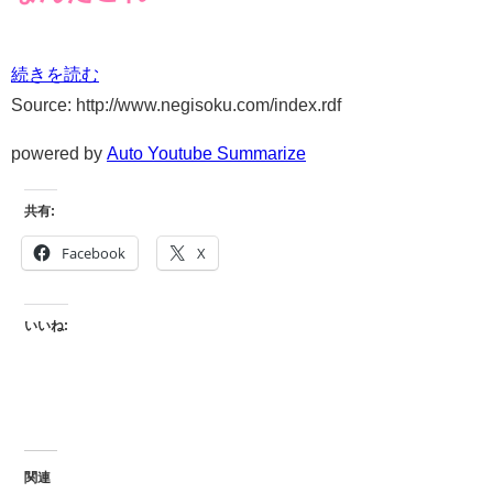
続きを読む
Source: http://www.negisoku.com/index.rdf
powered by
Auto Youtube Summarize
共有:
Facebook
X
いいね:
関連