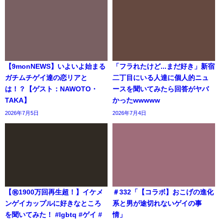
【9monNEWS】いよいよ始まる
「フラれたけど...まだ好き」新宿
ガチムチゲイ達の恋リアと
二丁目にいる人達に個人的ニュ
は！？【ゲスト：NAWOTO・
ースを聞いてみたら回答がヤバ
TAKA】
かったwwwww
2026年7月5日
2026年7月4日
【㊗️1900万回再生超！】イケメ
＃332「【コラボ】おこげの進化
ンゲイカップルに好きなところ
系と男が途切れないゲイの事
を聞いてみた！ #lgbtq #ゲイ #
情」