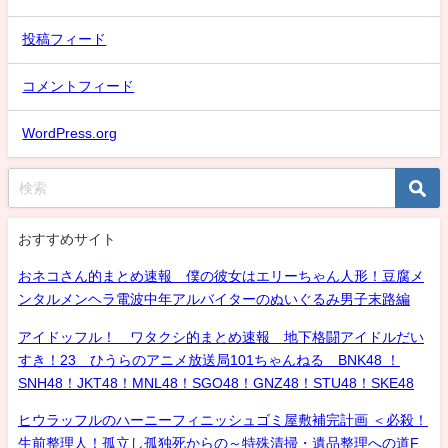
投稿フィード
コメントフィード
WordPress.org
おすすめサイト
おネコさん的まとめ速報 僕の彼女はエリーちゃん人形！豆腐メ
ンタルメンヘラ電波中年アルバイターのぬいぐるみ男子末路編
アイドッフル！ ワタクシ的まとめ速報 地下格闘アイドルだい
すき！23 ひうらのアニメ放送局101ちゃんねる BNK48 ！
SNH48！JKT48！MNL48！SGO48！GNZ48！STU48！SKE48
ヒウラッフルのハーニーフィニッシュゴミ屋敷補完計画 ＜必殺！
生前整理人！孤立し孤独死からの～特殊清掃・遺品整理への道F