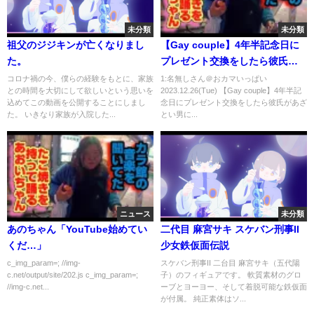
未分類
未分類
祖父のジジキンが亡くなりまし
【Gay couple】4年半記念日に
た。
プレゼント交換をしたら彼氏が
あざとい男に…
コロナ禍の今、僕らの経験をもとに、家族
1:名無しさん＠おカマいっぱい
との時間を大切にして欲しいという思いを
2023.12.26(Tue) 【Gay couple】4年半記
込めてこの動画を公開することにしまし
念日にプレゼント交換をしたら彼氏があざ
た。 いきなり家族が入院した...
とい男に...
ニュース
未分類
あのちゃん「YouTube始めてい
二代目 麻宮サキ スケバン刑事II
くだ…」
少女鉄仮面伝説
c_img_param=; //img-
スケバン刑事II 二台目 麻宮サキ（五代陽
c.net/output/site/202.js c_img_param=;
子）のフィギュアです。 軟質素材のグロ
//img-c.net...
ーブとヨーヨー、そして着脱可能な鉄仮面
が付属。 純正素体はソ...