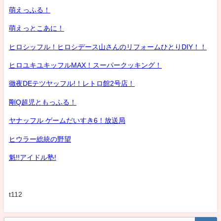
萌えっふる！
萌えっとこあに！
ヒロシッフル！ヒロシデース山さんのリフォームひとりDIY！！
ヒロユキユキッフルMAX！スーパークッキング！
徹夜DEテツヤッフル!！レトロ館2号店！
剛Q超児ともっふる！
ヤナッフル ゲームだいすき6！放送局
ヒウラー総統の野望
魁!!アイドル塾!
t112