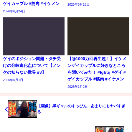
ゲイカップル #筋肉 #イケメン
2026年6月18日
2026年6月24日
ゲイのポジション問題・タチ受
【㊗️1000万回再生超！】イケメ
けの分岐進化点について【ノン
ンゲイカップルに好きなところ
ケの知らない世界 #3】
を聞いてみた！ #lgbtq #ゲイ #
ゲイカップル #筋肉 #イケメン
2026年6月1日
2026年1月2日
【画像】黒ギャルのすっぴん、あまりにもヤバすぎ
る