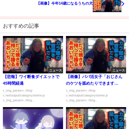
【画像】今年14歳になるうちの犬
おすすめの記事
ニュース
ニュース
【悲報】ワイ断食ダイエットで
【画像】パパ活女子「おじさん
45時間経過
のケツを舐めたりできます
か？」
c_img_param=; //img-
c_img_param=; //img-
c.net/output/category/anime.js
c.net/output/category/anime.js
c_img_param=; //img...
c_img_param=; //img...