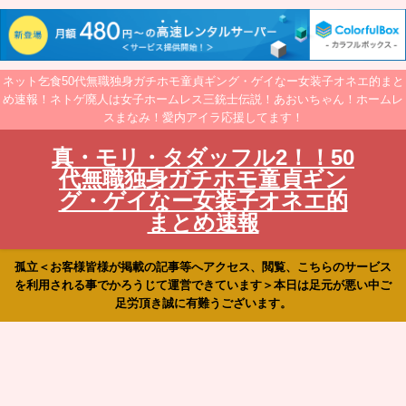
ネット乞食50代無職独身ガチホモ童貞ギング・ゲイなー女装子オネエ的まと
め速報！ネトゲ廃人は女子ホームレス三銃士伝説！あおいちゃん！ホームレ
スまなみ！愛内アイラ応援してます！
真・モリ・タダッフル2！！50
代無職独身ガチホモ童貞ギン
グ・ゲイなー女装子オネエ的
まとめ速報
孤立＜お客様皆様が掲載の記事等へアクセス、閲覧、こちらのサービス
を利用される事でかろうじて運営できています＞本日は足元が悪い中ご
足労頂き誠に有難うございます。