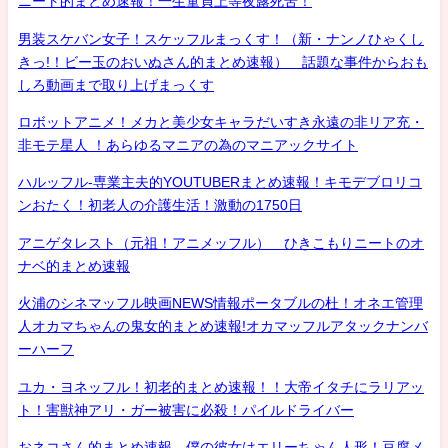
ニート的まとめ速報！一生童貞上等夜露死苦！
男装スケバン女子！スケッフルまっくす！（新・ナンノひゃくし
きっ!！ビー玉のおいぬさん的まとめ速報） 話題な事件からおも
しろ動画まで取り上げまっくす
ロボットアニメ！メカと美少女キャラだいすき永遠の非リア充・
非モテ星人 ！あらゆるマニアの為のマニアックサイト
ハルッフル-専業主夫的YOUTUBERまとめ速報！キモデブロリコ
ンおたく！初老人の介護生活！激動の1750日
アニゲタレスト（元祖！アニメッフル） ひきこもりニートのオ
ナベ的まとめ速報
火浦のシネマッフル映画NEWS情報ポータブルの杜！オネエ管理
人オカマちゃんの鬼女的まとめ速報!オカマッフルアタックナンバ
ーハーフ
ユカ・ヨネッフル！初老的まとめ速報！！大帝イタチにラリアッ
ト！害獣神アリ・ガー被害に必殺！パイルドライバー
おネコさん的まとめ速報 僕の彼女はエリーちゃん人形！豆腐メ