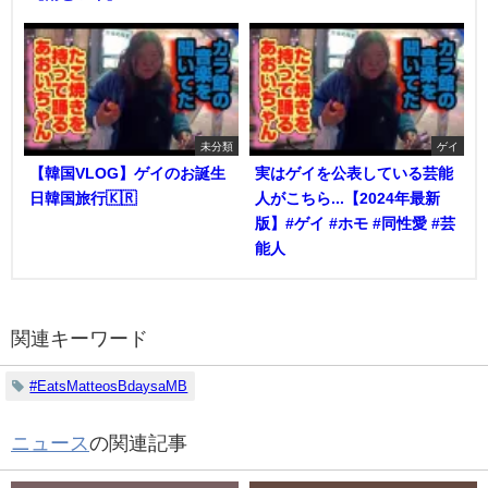
未分類
ゲイ
【韓国VLOG】ゲイのお誕生
実はゲイを公表している芸能
日韓国旅行🇰🇷
人がこちら...【2024年最新
版】#ゲイ #ホモ #同性愛 #芸
能人
関連キーワード
#EatsMatteosBdaysaMB
ニュース
の関連記事