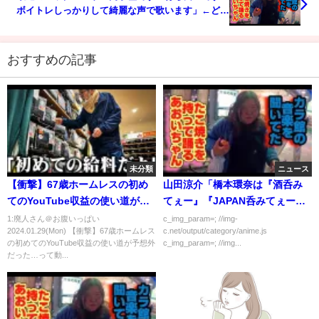
ボイトレしっかりして綺麗な声で歌います」←どこ
がロックなんだコイツら
おすすめの記事
未分類
ニュース
【衝撃】67歳ホームレスの初め
山田涼介「橋本環奈は『酒呑み
てのYouTube収益の使い道が予
てぇー』『JAPAN呑みてぇー』
想外だった…
ばっかり言ってる」
1:廃人さん＠お腹いっぱい
c_img_param=; //img-
2024.01.29(Mon) 【衝撃】67歳ホームレス
c.net/output/category/anime.js
の初めてのYouTube収益の使い道が予想外
c_img_param=; //img...
だった…って動...