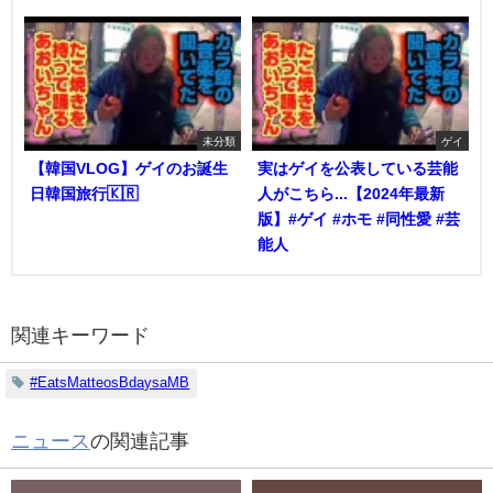
未分類
ゲイ
【韓国VLOG】ゲイのお誕生
実はゲイを公表している芸能
日韓国旅行🇰🇷
人がこちら...【2024年最新
版】#ゲイ #ホモ #同性愛 #芸
能人
関連キーワード
#EatsMatteosBdaysaMB
ニュース
の関連記事