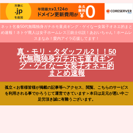
ネット乞食50代無職独身ガチホモ童貞ギング・ゲイなー女装子オネエ的まと
め速報！ネトゲ廃人は女子ホームレス三銃士伝説！あおいちゃん！ホームレ
スまなみ！愛内アイラ応援してます！
真・モリ・タダッフル2！！50
代無職独身ガチホモ童貞ギン
グ・ゲイなー女装子オネエ的
まとめ速報
孤立＜お客様皆様が掲載の記事等へアクセス、閲覧、こちらのサービス
を利用される事でかろうじて運営できています＞本日は足元が悪い中ご
足労頂き誠に有難うございます。