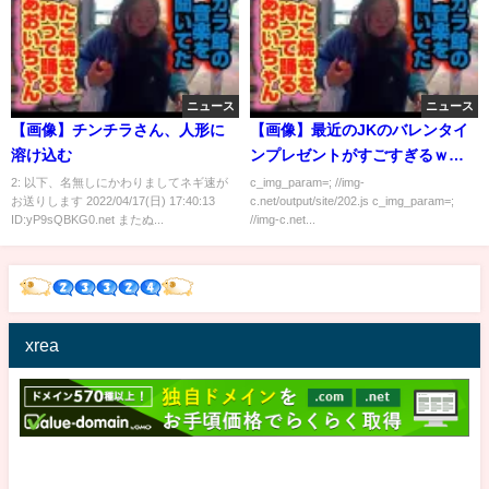
ニュース
ニュース
【画像】チンチラさん、人形に
【画像】最近のJKのバレンタイ
溶け込む
ンプレゼントがすごすぎるｗｗ
ｗｗｗ
2: 以下、名無しにかわりましてネギ速が
c_img_param=; //img-
お送りします 2022/04/17(日) 17:40:13
c.net/output/site/202.js c_img_param=;
ID:yP9sQBKG0.net またぬ...
//img-c.net...
xrea