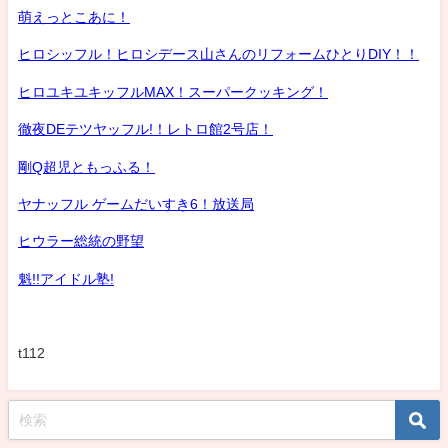
萌えっとこあに！
ヒロシッフル！ヒロシデース山さんのリフォームひとりDIY！！
ヒロユキユキッフルMAX！スーパークッキング！
徹夜DEテツヤッフル!！レトロ館2号店！
剛Q超児ともっふる！
ヤナッフル ゲームだいすき6！放送局
ヒウラー総統の野望
魁!!アイドル塾!
t112