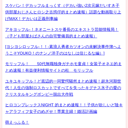
スケバン！デカッフルまっくす（デカい強い2次元嫁だいすき子
供部屋おじさんヒロシ之古惑仔的まとめ速報）話題な動画取り上
げMAX！デカいは正義刑事編
アキヨッフル-！ネオニートスケ番長のエキストラ芸能情報局！
（子ども部屋おばさんの自宅警備員的まとめ速報）
[ヨシヨシロッフル-！！-素浪人勇者カツオンの未解決事件簿へよ
うこそYOUKO！のナンノ洋子のはなしは信じるな編）]
モリッフル！ 50代無職独身ガチホモ童貞！女装子オネエ的ま
とめ速報！有益便利情報サイトの杜 モリッフル
ユキユキッフル！ど底辺的一同驚愕騒然まとめ速報！超氷河期世
代！人生の強制ロスカットですべてを失ったキグナス氷子の愛の
クリスタルキングボンビー脱出大作戦
ヒロコンプレックスNIGHT 的まとめ速報！！子供が欲しいど陰キ
ャアラフィフ女子のめざせ！専業主婦！婚活計画編
萌えっふる！