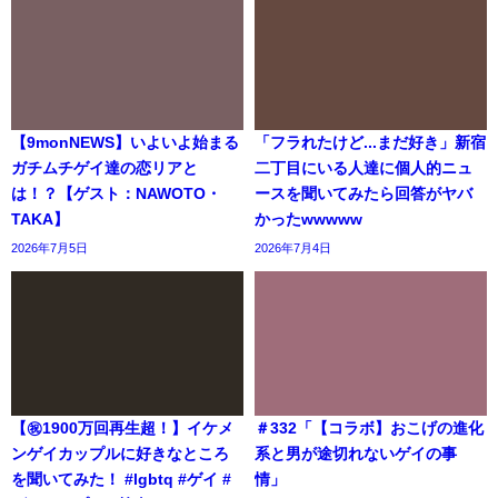
【9monNEWS】いよいよ始まる
「フラれたけど...まだ好き」新宿
ガチムチゲイ達の恋リアと
二丁目にいる人達に個人的ニュ
は！？【ゲスト：NAWOTO・
ースを聞いてみたら回答がヤバ
TAKA】
かったwwwww
2026年7月5日
2026年7月4日
【㊗️1900万回再生超！】イケメ
＃332「【コラボ】おこげの進化
ンゲイカップルに好きなところ
系と男が途切れないゲイの事
を聞いてみた！ #lgbtq #ゲイ #
情」