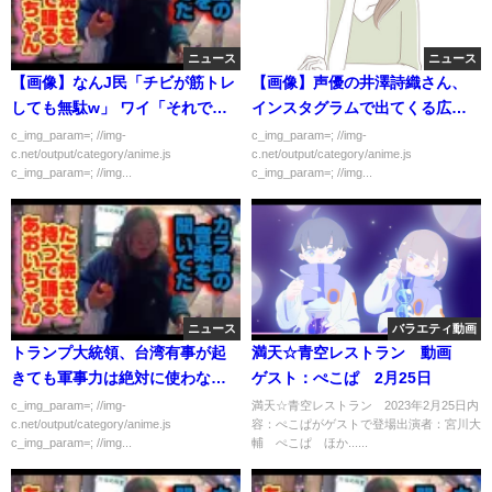
ニュース
ニュース
【画像】なんJ民「チビが筋トレ
【画像】声優の井澤詩織さん、
しても無駄w」 ワイ「それでは
インスタグラムで出てくる広告
こちらをご覧ください」
を踏んだら詐欺に遭ってしまう
c_img_param=; //img-
c_img_param=; //img-
c.net/output/category/anime.js
c.net/output/category/anime.js
c_img_param=; //img...
c_img_param=; //img...
ニュース
バラエティ動画
トランプ大統領、台湾有事が起
満天☆青空レストラン 動画
きても軍事力は絶対に使わない
ゲスト：ぺこぱ 2月25日
と発表
c_img_param=; //img-
満天☆青空レストラン 2023年2月25日内
c.net/output/category/anime.js
容：ぺこぱがゲストで登場出演者：宮川大
c_img_param=; //img...
輔 ぺこぱ ほか......