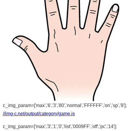
c_img_param=['max','6','3','80','normal','FFFFFF','on','sp','9'];
//img-c.net/output/category/game.js
c_img_param=['max','3','1','0','list','0009FF','off','pc','14'];