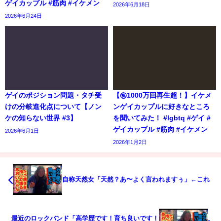
ゲイカップル #筋肉 #イケメン
2026年6月18日
2026年6月24日
ゲイのポジション問題・タチ受
【㊗️1000万回再生超！】イケメ
けの分岐進化点について【ノン
ンゲイカップルに好きなところ
ケの知らない世界 #3】
を聞いてみた！ #lgbtq #ゲイ #
ゲイカップル #筋肉 #イケメン
2026年6月1日
2026年1月2日
自称天然女「天然？あ〜よく言われますぅ」←これ
最近のロックバンド「高学歴です！育ち良いです！