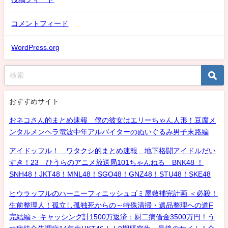
コメントフィード
WordPress.org
おすすめサイト
おネコさん的まとめ速報 僕の彼女はエリーちゃん人形！豆腐メ
ンタルメンヘラ電波中年アルバイターのぬいぐるみ男子末路編
アイドッフル！ ワタクシ的まとめ速報 地下格闘アイドルだい
すき！23 ひうらのアニメ放送局101ちゃんねる BNK48 ！
SNH48！JKT48！MNL48！SGO48！GNZ48！STU48！SKE48
ヒウラッフルのハーニーフィニッシュゴミ屋敷補完計画 ＜必殺！
生前整理人！孤立し孤独死からの～特殊清掃・遺品整理への道F
完結編＞ キャッシング計1500万返済：厨二病借金3500万円！う