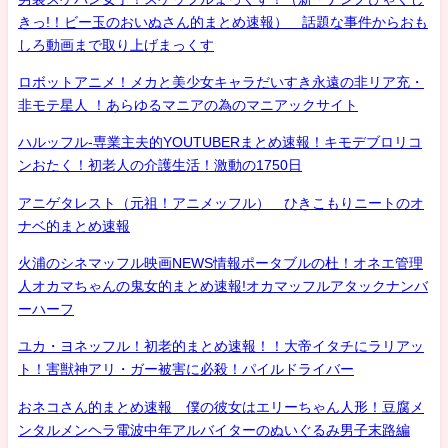
きっ!！ビー玉のおいぬさん的まとめ速報） 話題な事件からおも
しろ動画まで取り上げまっくす
ロボットアニメ！メカと美少女キャラだいすき永遠の非リア充・
非モテ星人 ！あらゆるマニアの為のマニアックサイト
ハルッフル-専業主夫的YOUTUBERまとめ速報！キモデブロリコ
ンおたく！初老人の介護生活！激動の1750日
アニゲタレスト（元祖！アニメッフル） ひきこもりニートのオ
ナベ的まとめ速報
火浦のシネマッフル映画NEWS情報ポータブルの杜！オネエ管理
人オカマちゃんの鬼女的まとめ速報!オカマッフルアタックナンバ
ーハーフ
ユカ・ヨネッフル！初老的まとめ速報！！大帝イタチにラリアッ
ト！害獣神アリ・ガー被害に必殺！パイルドライバー
おネコさん的まとめ速報 僕の彼女はエリーちゃん人形！豆腐メ
ンタルメンヘラ電波中年アルバイターのぬいぐるみ男子末路編