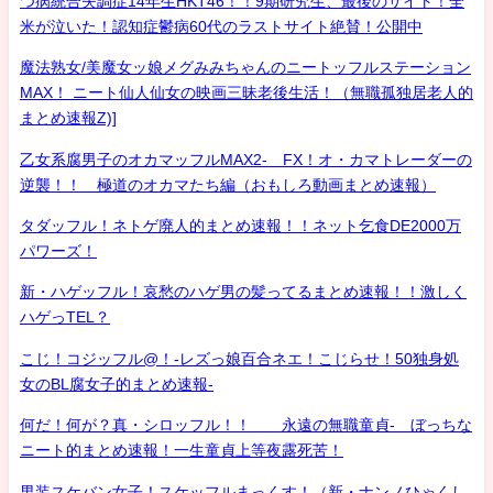
つ病統合失調症14年生HKT46！！9期研究生、最後のサイト！全
米が泣いた！認知症鬱病60代のラストサイト絶賛！公開中
魔法熟女/美魔女ッ娘メグみみちゃんのニートッフルステーション
MAX！ ニート仙人仙女の映画三昧老後生活！（無職孤独居老人的
まとめ速報Z)]
乙女系腐男子のオカマッフルMAX2- FX！オ・カマトレーダーの
逆襲！！ 極道のオカマたち編（おもしろ動画まとめ速報）
タダッフル！ネトゲ廃人的まとめ速報！！ネット乞食DE2000万
パワーズ！
新・ハゲッフル！哀愁のハゲ男の髪ってるまとめ速報！！激しく
ハゲっTEL？
こじ！コジッフル@！-レズっ娘百合ネエ！こじらせ！50独身処
女のBL腐女子的まとめ速報-
何だ！何が？真・シロッフル！！ 永遠の無職童貞- ぼっちな
ニート的まとめ速報！一生童貞上等夜露死苦！
男装スケバン女子！スケッフルまっくす！（新・ナンノひゃくし