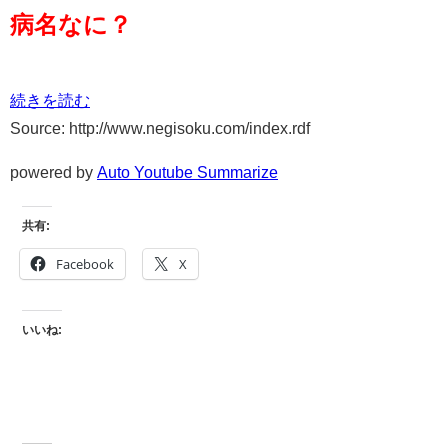
病名なに？
続きを読む
Source: http://www.negisoku.com/index.rdf
powered by
Auto Youtube Summarize
共有:
Facebook
X
いいね: