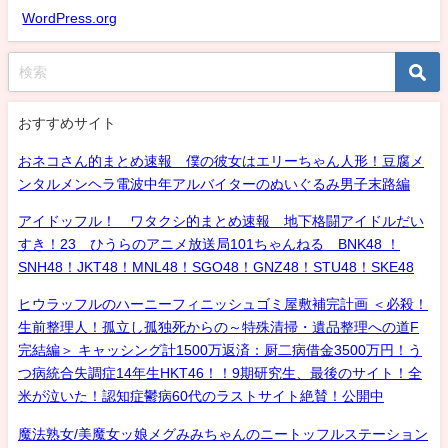
WordPress.org
おすすめサイト
おネコさん的まとめ速報 僕の彼女はエリーちゃん人形！豆腐メ
ンタルメンヘラ電波中年アルバイターのぬいぐるみ男子末路編
アイドッフル！ ワタクシ的まとめ速報 地下格闘アイドルだい
すき！23 ひうらのアニメ放送局101ちゃんねる BNK48 ！
SNH48！JKT48！MNL48！SGO48！GNZ48！STU48！SKE48
ヒウラッフルのハーニーフィニッシュゴミ屋敷補完計画 ＜必殺！
生前整理人！孤立し孤独死からの～特殊清掃・遺品整理への道F
完結編＞ キャッシング計1500万返済：厨二病借金3500万円！う
つ病統合失調症14年生HKT46！！9期研究生、最後のサイト！全
米が泣いた！認知症鬱病60代のラストサイト絶賛！公開中
魔法熟女/美魔女ッ娘メグみみちゃんのニートッフルステーション