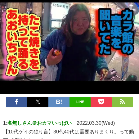
LINE
1:
名無しさん＠おカマいっぱい
2022.03.30(Wed)
【10代ゲイの独り言】30代40代は需要ありまくり。って動