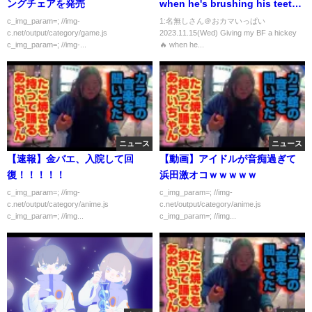
ングチェアを発売
when he's brushing his teeth
prank 😂 BL #couple #gay #bl
c_img_param=; //img-
1:名無しさん＠おカマいっぱい
c.net/output/category/game.js
2023.11.15(Wed) Giving my BF a hickey
#hickey
c_img_param=; //img-...
🔥 when he...
ニュース
ニュース
【速報】金バエ、入院して回
【動画】アイドルが音痴過ぎて
復！！！！！
浜田激オコｗｗｗｗｗ
c_img_param=; //img-
c_img_param=; //img-
c.net/output/category/anime.js
c.net/output/category/anime.js
c_img_param=; //img...
c_img_param=; //img...