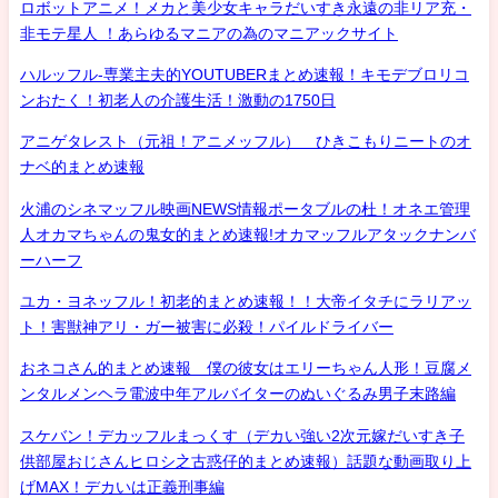
ロボットアニメ！メカと美少女キャラだいすき永遠の非リア充・
非モテ星人 ！あらゆるマニアの為のマニアックサイト
ハルッフル-専業主夫的YOUTUBERまとめ速報！キモデブロリコ
ンおたく！初老人の介護生活！激動の1750日
アニゲタレスト（元祖！アニメッフル） ひきこもりニートのオ
ナベ的まとめ速報
火浦のシネマッフル映画NEWS情報ポータブルの杜！オネエ管理
人オカマちゃんの鬼女的まとめ速報!オカマッフルアタックナンバ
ーハーフ
ユカ・ヨネッフル！初老的まとめ速報！！大帝イタチにラリアッ
ト！害獣神アリ・ガー被害に必殺！パイルドライバー
おネコさん的まとめ速報 僕の彼女はエリーちゃん人形！豆腐メ
ンタルメンヘラ電波中年アルバイターのぬいぐるみ男子末路編
スケバン！デカッフルまっくす（デカい強い2次元嫁だいすき子
供部屋おじさんヒロシ之古惑仔的まとめ速報）話題な動画取り上
げMAX！デカいは正義刑事編