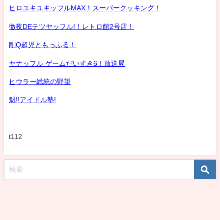
ヒロユキユキッフルMAX！スーパークッキング！
徹夜DEテツヤッフル!！レトロ館2号店！
剛Q超児ともっふる！
ヤナッフル ゲームだいすき6！放送局
ヒウラー総統の野望
魁!!アイドル塾!
t112