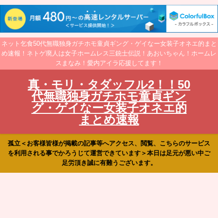
ネット乞食50代無職独身ガチホモ童貞ギング・ゲイなー女装子オネエ的まと
め速報！ネトゲ廃人は女子ホームレス三銃士伝説！あおいちゃん！ホームレ
スまなみ！愛内アイラ応援してます！
真・モリ・タダッフル2！！50
代無職独身ガチホモ童貞ギン
グ・ゲイなー女装子オネエ的
まとめ速報
孤立＜お客様皆様が掲載の記事等へアクセス、閲覧、こちらのサービス
を利用される事でかろうじて運営できています＞本日は足元が悪い中ご
足労頂き誠に有難うございます。