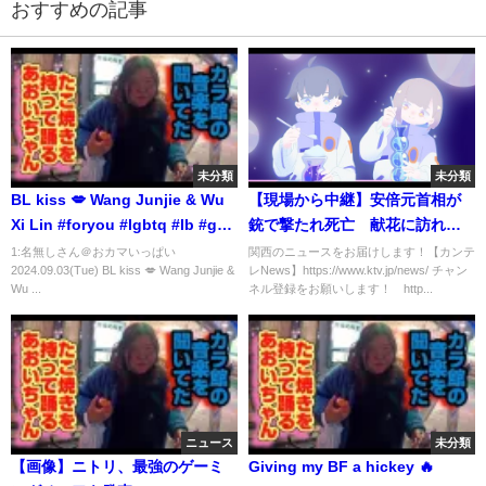
おすすめの記事
未分類
未分類
BL kiss 💋 Wang Junjie & Wu
【現場から中継】安倍元首相が
Xi Lin #foryou #lgbtq #lb #gay
銃で撃たれ死亡 献花に訪れる
#lover #kiss #kuaishou
人の姿も（7月8日午後8時ごろ）
1:名無しさん＠おカマいっぱい
関西のニュースをお届けします！【カンテ
2024.09.03(Tue) BL kiss 💋 Wang Junjie &
レNews】https://www.ktv.jp/news/ チャン
#douyin #bltiktok
Wu ...
ネル登録をお願いします！ http...
ニュース
未分類
【画像】ニトリ、最強のゲーミ
Giving my BF a hickey 🔥