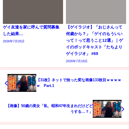
ゲイ友達を家に呼んで質問募集
【ゲイラジオ】「おじさんって
した結果…
何歳から？」「ゲイのもういい
って！って思うこと12選」｜ゲ
2026年7月25日
イのポッドキャスト「たちより
ゲイラジオ」 #69
2026年7月16日
【31枚】ネットで拾った変な画像133枚目ｗｗｗｗ
ｗ Part.1
【画像】50歳の美女「私、昭和47年生まれだけどど
うする…？」