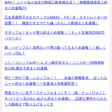
MAX！ ニート仙人仙女の映画三昧老後生活！（無職孤独居老人的
まとめ速報Z)]
乙女系腐男子のオカマッフルMAX2- FX！オ・カマトレーダーの
逆襲！！ 極道のオカマたち編（おもしろ動画まとめ速報）
タダッフル！ネトゲ廃人的まとめ速報！！ネット乞食DE2000万
パワーズ！
新・ハゲッフル！哀愁のハゲ男の髪ってるまとめ速報！！激しく
ハゲっTEL？
こじ！コジッフル@！-レズっ娘百合ネエ！こじらせ！50独身処
女のBL腐女子的まとめ速報-
何だ！何が？真・シロッフル！！ 永遠の無職童貞- ぼっちな
ニート的まとめ速報！一生童貞上等夜露死苦！
男装スケバン女子！スケッフルまっくす！（新・ナンノひゃくし
きっ!！ビー玉のおいぬさん的まとめ速報） 話題な事件からおも
しろ動画まで取り上げまっくす