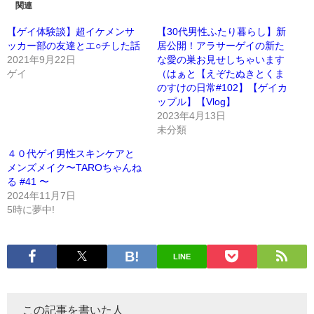
関連
【ゲイ体験談】超イケメンサ
【30代男性ふたり暮らし】新
ッカー部の友達とエ○チした話
居公開！アラサーゲイの新た
2021年9月22日
な愛の巣お見せしちゃいます
ゲイ
（はぁと【えぞたぬきとくま
のすけの日常#102】【ゲイカ
ップル】【Vlog】
2023年4月13日
未分類
４０代ゲイ男性スキンケアと
メンズメイク〜TAROちゃんね
る #41 〜
2024年11月7日
5時に夢中!
LINE
この記事を書いた人