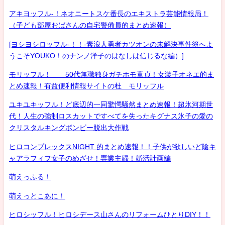
アキヨッフル-！ネオニートスケ番長のエキストラ芸能情報局！
（子ども部屋おばさんの自宅警備員的まとめ速報）
[ヨシヨシロッフル-！！-素浪人勇者カツオンの未解決事件簿へよ
うこそYOUKO！のナンノ洋子のはなしは信じるな編）]
モリッフル！ 50代無職独身ガチホモ童貞！女装子オネエ的ま
とめ速報！有益便利情報サイトの杜 モリッフル
ユキユキッフル！ど底辺的一同驚愕騒然まとめ速報！超氷河期世
代！人生の強制ロスカットですべてを失ったキグナス氷子の愛の
クリスタルキングボンビー脱出大作戦
ヒロコンプレックスNIGHT 的まとめ速報！！子供が欲しいど陰キ
ャアラフィフ女子のめざせ！専業主婦！婚活計画編
萌えっふる！
萌えっとこあに！
ヒロシッフル！ヒロシデース山さんのリフォームひとりDIY！！