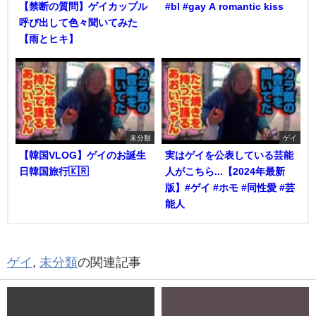
【禁断の質問】ゲイカップル
#bl #gay A romantic kiss
呼び出して色々聞いてみた
【雨とヒキ】
未分類
ゲイ
【韓国VLOG】ゲイのお誕生
実はゲイを公表している芸能
日韓国旅行🇰🇷
人がこちら...【2024年最新
版】#ゲイ #ホモ #同性愛 #芸
能人
ゲイ
,
未分類
の関連記事