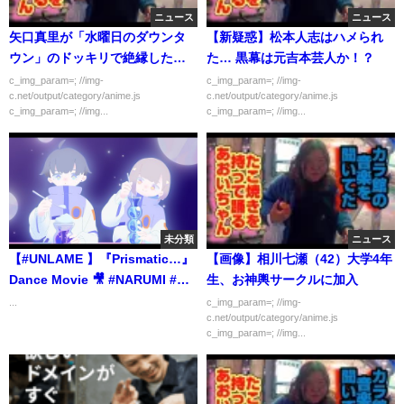
ニュース
ニュース
矢口真里が「水曜日のダウンタ
【新疑惑】松本人志はハメられ
ウン」のドッキリで絶縁した親
た… 黒幕は元吉本芸人か！？
友は…
c_img_param=; //img-
c_img_param=; //img-
c.net/output/category/anime.js
c.net/output/category/anime.js
c_img_param=; //img...
c_img_param=; //img...
未分類
ニュース
【#UNLAME 】『Prismatic…』
【画像】相川七瀬（42）大学4年
Dance Movie 🎥 #NARUMI #倉
生、お神輿サークルに加入
野尾成美 #shorts
...
c_img_param=; //img-
c.net/output/category/anime.js
c_img_param=; //img...