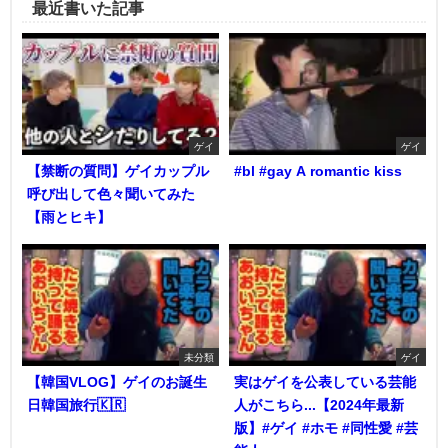
最近書いた記事
ゲイ
ゲイ
【禁断の質問】ゲイカップル
#bl #gay A romantic kiss
呼び出して色々聞いてみた
【雨とヒキ】
未分類
ゲイ
【韓国VLOG】ゲイのお誕生
実はゲイを公表している芸能
日韓国旅行🇰🇷
人がこちら...【2024年最新
版】#ゲイ #ホモ #同性愛 #芸