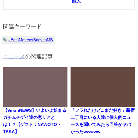
能人
関連キーワード
#EatsMatteosBdaysaMB
ニュース
の関連記事
【9monNEWS】いよいよ始まる
「フラれたけど...まだ好き」新宿
ガチムチゲイ達の恋リアと
二丁目にいる人達に個人的ニュ
は！？【ゲスト：NAWOTO・
ースを聞いてみたら回答がヤバ
TAKA】
かったwwwww