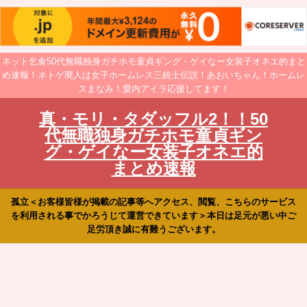
ネット乞食50代無職独身ガチホモ童貞ギング・ゲイなー女装子オネエ的まと
め速報！ネトゲ廃人は女子ホームレス三銃士伝説！あおいちゃん！ホームレ
スまなみ！愛内アイラ応援してます！
真・モリ・タダッフル2！！50
代無職独身ガチホモ童貞ギン
グ・ゲイなー女装子オネエ的
まとめ速報
孤立＜お客様皆様が掲載の記事等へアクセス、閲覧、こちらのサービス
を利用される事でかろうじて運営できています＞本日は足元が悪い中ご
足労頂き誠に有難うございます。