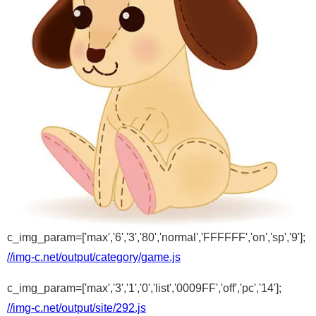
c_img_param=['max','6','3','80','normal','FFFFFF','on','sp','9'];
//img-c.net/output/category/game.js
c_img_param=['max','3','1','0','list','0009FF','off','pc','14'];
//img-c.net/output/site/292.js