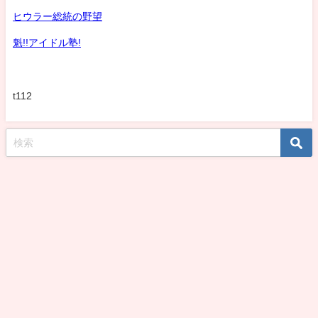
ヒウラー総統の野望
魁!!アイドル塾!
t112