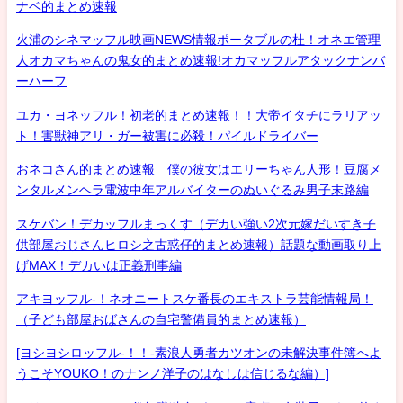
ナベ的まとめ速報
火浦のシネマッフル映画NEWS情報ポータブルの杜！オネエ管理
人オカマちゃんの鬼女的まとめ速報!オカマッフルアタックナンバ
ーハーフ
ユカ・ヨネッフル！初老的まとめ速報！！大帝イタチにラリアッ
ト！害獣神アリ・ガー被害に必殺！パイルドライバー
おネコさん的まとめ速報 僕の彼女はエリーちゃん人形！豆腐メ
ンタルメンヘラ電波中年アルバイターのぬいぐるみ男子末路編
スケバン！デカッフルまっくす（デカい強い2次元嫁だいすき子
供部屋おじさんヒロシ之古惑仔的まとめ速報）話題な動画取り上
げMAX！デカいは正義刑事編
アキヨッフル-！ネオニートスケ番長のエキストラ芸能情報局！
（子ども部屋おばさんの自宅警備員的まとめ速報）
[ヨシヨシロッフル-！！-素浪人勇者カツオンの未解決事件簿へよ
うこそYOUKO！のナンノ洋子のはなしは信じるな編）]