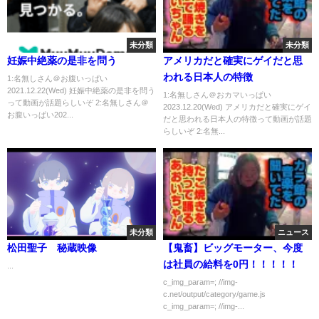
未分類
未分類
妊娠中絶薬の是非を問う
アメリカだと確実にゲイだと思
われる日本人の特徴
1:名無しさん＠お腹いっぱい
2021.12.22(Wed) 妊娠中絶薬の是非を問う
1:名無しさん＠おカマいっぱい
って動画が話題らしいぞ 2:名無しさん＠
2023.12.20(Wed) アメリカだと確実にゲイ
お腹いっぱい202...
だと思われる日本人の特徴って動画が話題
らしいぞ 2:名無...
未分類
ニュース
松田聖子 秘蔵映像
【鬼畜】ビッグモーター、今度
は社員の給料を0円！！！！！
...
c_img_param=; //img-
c.net/output/category/game.js
c_img_param=; //img-...