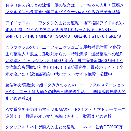
おネコさん的まとめ速報 僕の彼女はエリーちゃん人形！豆腐メ
ンタルメンヘラ電波中年アルバイターのぬいぐるみ男子末路編
アイドッフル！ ワタクシ的まとめ速報 地下格闘アイドルだい
すき！23 ひうらのアニメ放送局101ちゃんねる BNK48 ！
SNH48！JKT48！MNL48！SGO48！GNZ48！STU48！SKE48
ヒウラッフルのハーニーフィニッシュゴミ屋敷補完計画 ＜必殺！
生前整理人！孤立し孤独死からの～特殊清掃・遺品整理への道F
完結編＞ キャッシング計1500万返済：厨二病借金3500万円！う
つ病統合失調症14年生HKT46！！9期研究生、最後のサイト！全
米が泣いた！認知症鬱病60代のラストサイト絶賛！公開中
魔法熟女/美魔女ッ娘メグみみちゃんのニートッフルステーション
MAX！ ニート仙人仙女の映画三昧老後生活！（無職孤独居老人的
まとめ速報Z)]
乙女系腐男子のオカマッフルMAX2- FX！オ・カマトレーダーの
逆襲！！ 極道のオカマたち編（おもしろ動画まとめ速報）
タダッフル！ネトゲ廃人的まとめ速報！！ネット乞食DE2000万