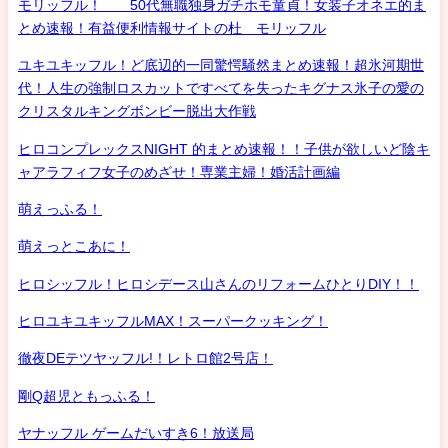
モリッフル！ 50代無職独身ガチホモ童貞！女装子オネエ的ま
とめ速報！有益便利情報サイトの杜 モリッフル
ユキユキッフル！ど底辺的一同驚愕騒然まとめ速報！超氷河期世
代！人生の強制ロスカットですべてを失ったキグナス氷子の愛の
クリスタルキングボンビー脱出大作戦
ヒロコンプレックスNIGHT 的まとめ速報！！子供が欲しいど陰キ
ャアラフィフ女子のめざせ！専業主婦！婚活計画編
萌えっふる！
萌えっとこあに！
ヒロシッフル！ヒロシデース山さんのリフォームひとりDIY！！
ヒロユキユキッフルMAX！スーパークッキング！
徹夜DEテツヤッフル!！レトロ館2号店！
剛Q超児ともっふる！
ヤナッフル ゲームだいすき6！放送局