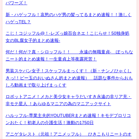
パワーズ！
新・ハゲッフル！哀愁のハゲ男の髪ってるまとめ速報！！激しく
ハゲっTEL？
こじ！コジッフル@！-レズっ娘百合ネエ！こじらせ！50独身処
女のBL腐女子的まとめ速報-
何だ！何が？真・シロッフル！！ 永遠の無職童貞- ぼっちな
ニート的まとめ速報！一生童貞上等夜露死苦！
男装スケバン女子！スケッフルまっくす！（新・ナンノひゃくし
きっ!！ビー玉のおいぬさん的まとめ速報） 話題な事件からおも
しろ動画まで取り上げまっくす
ロボットアニメ！メカと美少女キャラだいすき永遠の非リア充・
非モテ星人 ！あらゆるマニアの為のマニアックサイト
ハルッフル-専業主夫的YOUTUBERまとめ速報！キモデブロリコ
ンおたく！初老人の介護生活！激動の1750日
アニゲタレスト（元祖！アニメッフル） ひきこもりニートのオ