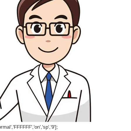
rmal','FFFFFF','on','sp','9'];