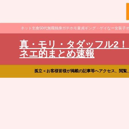
ネット乞食50代無職独身ガチホモ童貞ギング・ゲイなー女装子
真・モリ・タダッフル2！
ネエ的まとめ速報
孤立＜お客様皆様が掲載の記事等へアクセス、閲覧