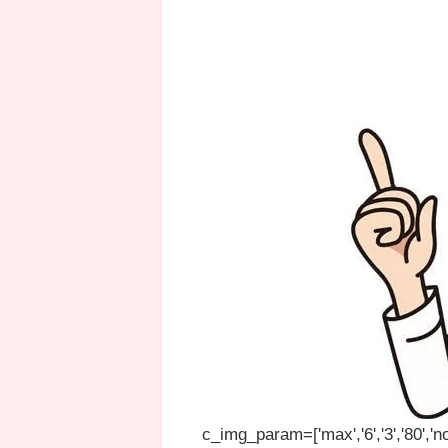
c_img_param=['max','6','3','80','no