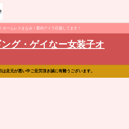
！ホームレスまなみ！愛内アイラ応援してます！
ギング・ゲイなー女装子オ
日は足元が悪い中ご足労頂き誠に有難うございます。