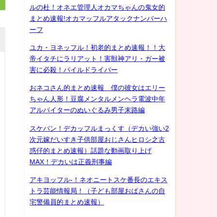
ルの杜！オネエ管理人オカマちゃんの鬼女的
まとめ速報!オカマッフルアタックナンバーハ
ーフ
ユカ・ヨネッフル！初老的まとめ速報！！大
帝イタチにラリアット！害獣神アリ・ガー被
害に必殺！パイルドライバー
おネコさん的まとめ速報 僕の彼女はエリー
ちゃん人形！豆腐メンタルメンヘラ電波中年
アルバイターのぬいぐるみ男子末路編
スケバン！デカッフルまっくす（デカい強い2
次元嫁だいすき子供部屋おじさんヒロシ之古
惑仔的まとめ速報）話題な動画取り上げ
MAX！デカいは正義刑事編
アキヨッフル-！ネオニートスケ番長のエキス
トラ芸能情報局！（子ども部屋おばさんの自
宅警備員的まとめ速報）