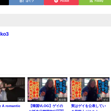
はてブ
Pocket
Feedly
oko3
ゲイ
未分類
ゲイ
y A romantic
【韓国VLOG】ゲイの
実はゲイを公表してい