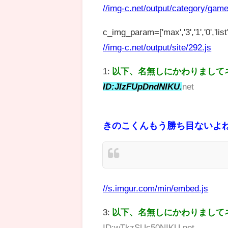
//img-c.net/output/category/game
c_img_param=['max','3','1','0','list',
//img-c.net/output/site/292.js
1:
以下、名無しにかわりまして
ID:JlzFUpDndNIKU.
net
きのこくんもう勝ち目ないよね
//s.imgur.com/min/embed.js
3:
以下、名無しにかわりまして
ID:wTkzSUc50NIKU.net