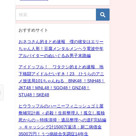
おすすめサイト
おネコさん的まとめ速報 僕の彼女はエリー
ちゃん人形！豆腐メンタルメンヘラ電波中年
アルバイターのぬいぐるみ男子末路編
アイドッフル！ ワタクシ的まとめ速報 地
下格闘アイドルだいすき！23 ひうらのアニ
メ放送局101ちゃんねる BNK48 ！SNH48！
JKT48！MNL48！SGO48！GNZ48！
STU48！SKE48
ヒウラッフルのハーニーフィニッシュゴミ屋
敷補完計画 ＜必殺！生前整理人！孤立し孤独
死からの～特殊清掃・遺品整理への道F完結編
＞ キャッシング計1500万返済：厨二病借金
3500万円！うつ病統合失調症14年生