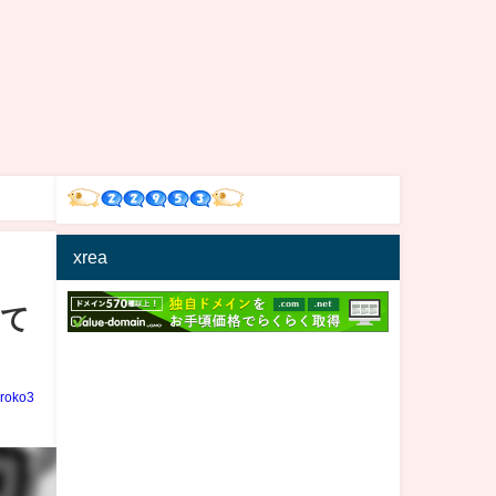
xrea
れて
iroko3