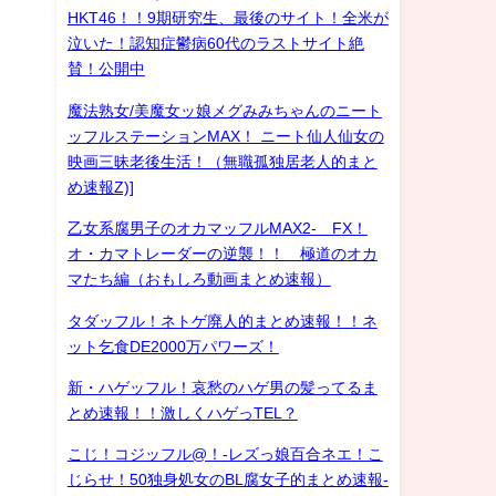
HKT46！！9期研究生、最後のサイト！全米が
泣いた！認知症鬱病60代のラストサイト絶
賛！公開中
魔法熟女/美魔女ッ娘メグみみちゃんのニート
ッフルステーションMAX！ ニート仙人仙女の
映画三昧老後生活！（無職孤独居老人的まと
め速報Z)]
乙女系腐男子のオカマッフルMAX2- FX！
オ・カマトレーダーの逆襲！！ 極道のオカ
マたち編（おもしろ動画まとめ速報）
タダッフル！ネトゲ廃人的まとめ速報！！ネ
ット乞食DE2000万パワーズ！
新・ハゲッフル！哀愁のハゲ男の髪ってるま
とめ速報！！激しくハゲっTEL？
こじ！コジッフル@！-レズっ娘百合ネエ！こ
じらせ！50独身処女のBL腐女子的まとめ速報-