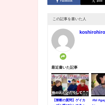
Facebook
post
この記事を書いた人
koshirohir
最近書いた記事
ゲイ
【禁断の質問】ゲイカ
#bl #ga