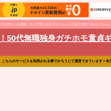
オネエ的まとめ速報！ネトゲ廃人は女子ホームレス三銃士伝説！あおいちゃん
！50代無職独身ガチホモ童貞
、こちらのサービスを利用される事でかろうじて運営できています＞本