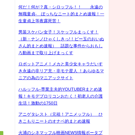
何だ！何が？真・シロッフル！！ 永遠の
無職童貞- ぼっちなニート的まとめ速報！一
生童貞上等夜露死苦！
男装スケバン女子！スケッフルまっくす！
（新・ナンノひゃくしきっ!！ビー玉のおいぬ
さん的まとめ速報） 話題な事件からおもし
ろ動画まで取り上げまっくす
ロボットアニメ！メカと美少女キャラだいす
き永遠の非リア充・非モテ星人 ！あらゆるマ
ニアの為のマニアックサイト
ハルッフル-専業主夫的YOUTUBERまとめ速
報！キモデブロリコンおたく！初老人の介護
生活！激動の1750日
アニゲタレスト（元祖！アニメッフル） ひ
きこもりニートのオナベ的まとめ速報
火浦のシネマッフル映画NEWS情報ポータブ