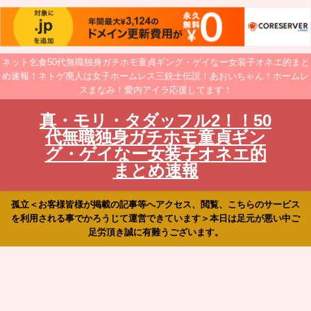
ネット乞食50代無職独身ガチホモ童貞ギング・ゲイなー女装子オネエ的まと
め速報！ネトゲ廃人は女子ホームレス三銃士伝説！あおいちゃん！ホームレ
スまなみ！愛内アイラ応援してます！
真・モリ・タダッフル2！！50
代無職独身ガチホモ童貞ギン
グ・ゲイなー女装子オネエ的
まとめ速報
孤立＜お客様皆様が掲載の記事等へアクセス、閲覧、こちらのサービス
を利用される事でかろうじて運営できています＞本日は足元が悪い中ご
足労頂き誠に有難うございます。