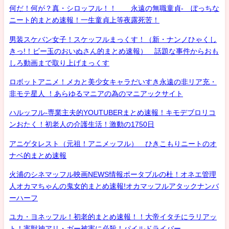
何だ！何が？真・シロッフル！！ 永遠の無職童貞- ぼっちな
ニート的まとめ速報！一生童貞上等夜露死苦！
男装スケバン女子！スケッフルまっくす！（新・ナンノひゃくし
きっ!！ビー玉のおいぬさん的まとめ速報） 話題な事件からおも
しろ動画まで取り上げまっくす
ロボットアニメ！メカと美少女キャラだいすき永遠の非リア充・
非モテ星人 ！あらゆるマニアの為のマニアックサイト
ハルッフル-専業主夫的YOUTUBERまとめ速報！キモデブロリコ
ンおたく！初老人の介護生活！激動の1750日
アニゲタレスト（元祖！アニメッフル） ひきこもりニートのオ
ナベ的まとめ速報
火浦のシネマッフル映画NEWS情報ポータブルの杜！オネエ管理
人オカマちゃんの鬼女的まとめ速報!オカマッフルアタックナンバ
ーハーフ
ユカ・ヨネッフル！初老的まとめ速報！！大帝イタチにラリアッ
ト！害獣神アリ・ガー被害に必殺！パイルドライバー