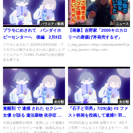
バラエティ動画
ニュース
プラモにめされて バンダイホ
【画像】吉野家「2000キロカロ
ビーセンターへ 後編 2月8日
リーの唐揚げ丼発売するぞ」
プラモにめされて 2023年2月8日内容：プ
c_img_param=; //img-c.net/output/site/42.js
ラモデルの魅力を伝えるために誕生したア
c_img_param=; //img-c.net/...
イドルグループLINKL PLANETが街の模型
店を愛でる...
未分類
未分類
覚醒剤 で 逮捕 された セクシー
『石子と羽男』7/29(金) #3 ファ
女優 が語る 違法薬物 依存症 の
スト映画を投稿して逮捕!! 羽男
恐ろしさ
の父と姉､登場！【TBS】
今回は覚醒剤の所持・使用によって逮捕さ
7月29日(金)よる10時 金曜ドラマ「#石子
れてしまったセクシー女優、結城るみなさ
と羽男 ―そんなコトで訴えます？―」#3
んとのコラボです。 違法薬物を使ってし
https://www.tbs.co.jp/ishi...