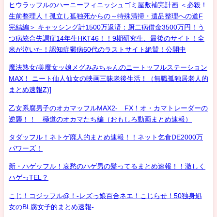
ヒウラッフルのハーニーフィニッシュゴミ屋敷補完計画 ＜必殺！
生前整理人！孤立し孤独死からの～特殊清掃・遺品整理への道F
完結編＞ キャッシング計1500万返済：厨二病借金3500万円！う
つ病統合失調症14年生HKT46！！9期研究生、最後のサイト！全
米が泣いた！認知症鬱病60代のラストサイト絶賛！公開中
魔法熟女/美魔女ッ娘メグみみちゃんのニートッフルステーション
MAX！ ニート仙人仙女の映画三昧老後生活！（無職孤独居老人的
まとめ速報Z)]
乙女系腐男子のオカマッフルMAX2- FX！オ・カマトレーダーの
逆襲！！ 極道のオカマたち編（おもしろ動画まとめ速報）
タダッフル！ネトゲ廃人的まとめ速報！！ネット乞食DE2000万
パワーズ！
新・ハゲッフル！哀愁のハゲ男の髪ってるまとめ速報！！激しく
ハゲっTEL？
こじ！コジッフル@！-レズっ娘百合ネエ！こじらせ！50独身処
女のBL腐女子的まとめ速報-