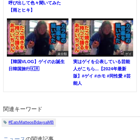
呼び出して色々聞いてみた
【雨とヒキ】
未分類
ゲイ
【韓国VLOG】ゲイのお誕生
実はゲイを公表している芸能
日韓国旅行🇰🇷
人がこちら...【2024年最新
版】#ゲイ #ホモ #同性愛 #芸
能人
関連キーワード
#EatsMatteosBdaysaMB
ニュース
の関連記事