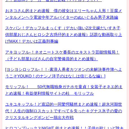
おネコさん的まとめ速報 僕の彼女はエリーちゃん人形！豆腐メ
ンタルメンヘラ電波中年アルバイターのぬいぐるみ男子末路編
スケバン！デカッフルまっくす（デカい強い2次元嫁だいすき子
供部屋おじさんヒロシ之古惑仔的まとめ速報）話題な動画取り上
げMAX！デカいは正義刑事編
アキヨッフル-！ネオニートスケ番長のエキストラ芸能情報局！
（子ども部屋おばさんの自宅警備員的まとめ速報）
[ヨシヨシロッフル-！！-素浪人勇者カツオンの未解決事件簿へよ
うこそYOUKO！のナンノ洋子のはなしは信じるな編）]
モリッフル！ 50代無職独身ガチホモ童貞！女装子オネエ的ま
とめ速報！有益便利情報サイトの杜 モリッフル
ユキユキッフル！ど底辺的一同驚愕騒然まとめ速報！超氷河期世
代！人生の強制ロスカットですべてを失ったキグナス氷子の愛の
クリスタルキングボンビー脱出大作戦
ヒロコンプレックスNIGHT 的まとめ速報！！子供が欲しいど陰キ