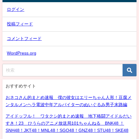
ログイン
投稿フィード
コメントフィード
WordPress.org
おすすめサイト
おネコさん的まとめ速報 僕の彼女はエリーちゃん人形！豆腐メ
ンタルメンヘラ電波中年アルバイターのぬいぐるみ男子末路編
アイドッフル！ ワタクシ的まとめ速報 地下格闘アイドルだい
すき！23 ひうらのアニメ放送局101ちゃんねる BNK48 ！
SNH48！JKT48！MNL48！SGO48！GNZ48！STU48！SKE48