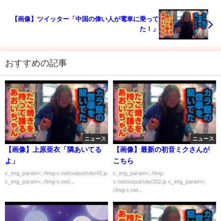
【画像】ツイッター「中国の偉い人が電車に乗って
た！」
おすすめの記事
ニュース
ニュース
【画像】上原亜衣「隣あいてる
【画像】最新の初音ミクさんが
よ」
こちら
c_img_param=; //img-c.net/output/site/42.js
c_img_param=; //img-
c_img_param=; //img-c.net/...
c.net/output/site/202.js c_img_param=;
//img-c.net...