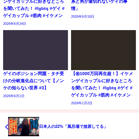
ンゲイカップルに好きなところ
系と男が途切れないゲイの事
を聞いてみた！ #lgbtq #ゲイ #
情」
ゲイカップル #筋肉 #イケメン
2026年6月18日
2026年6月24日
ゲイのポジション問題・タチ受
【㊗️1000万回再生超！】イケメ
けの分岐進化点について【ノン
ンゲイカップルに好きなところ
ケの知らない世界 #3】
を聞いてみた！ #lgbtq #ゲイ #
ゲイカップル #筋肉 #イケメン
2026年6月1日
2026年1月2日
日本人の22%「風呂場で放尿してる」