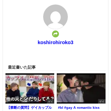
koshirohiroko3
最近書いた記事
ゲイ
ゲイ
【禁断の質問】ゲイカップル
#bl #gay A romantic kiss