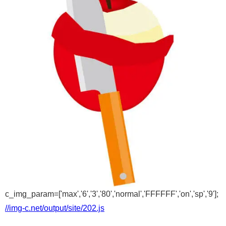
c_img_param=['max','6','3','80','normal','FFFFFF','on','sp','9'];
//img-c.net/output/site/202.js