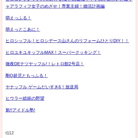
ャアラフィフ女子のめざせ！専業主婦！婚活計画編
萌えっふる！
萌えっとこあに！
ヒロシッフル！ヒロシデース山さんのリフォームひとりDIY！！
ヒロユキユキッフルMAX！スーパークッキング！
徹夜DEテツヤッフル!！レトロ館2号店！
剛Q超児ともっふる！
ヤナッフル ゲームだいすき6！放送局
ヒウラー総統の野望
魁!!アイドル塾!
t112