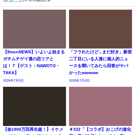
【9monNEWS】いよいよ始まる
「フラれたけど...まだ好き」新宿
ガチムチゲイ達の恋リアと
二丁目にいる人達に個人的ニュ
は！？【ゲスト：NAWOTO・
ースを聞いてみたら回答がヤバ
TAKA】
かったwwwww
2026年7月5日
2026年7月4日
【㊗️1900万回再生超！】イケメ
＃332「【コラボ】おこげの進化