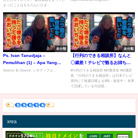
まったことはもちろんいけま...
未分類
未分類
Ps. Ivan Tanudjaja –
【行列のできる相談所】なんと
Pemulihan (1) – Apa Yang
〇歳差！テレビで観るお姉ちゃ
Hilang Tuhan Kembalikan
んの印象は…？
Source: 杜 Source: シネマッフル...
#行列のできる相談所 #村重杏奈 #村重匠
真 『行列のできる相談所』は日本テレビ
Berlipat Kali Ganda
系列にて毎週日曜よる9時～放送中！ 各界
で活躍している今話題...
xrea